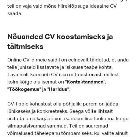
teil on vaja vaid mõne hiireklõpsuga ideaalne CV
saada.
Nõuanded CV koostamiseks ja
täitmiseks
Online CV-d meie saidil on eelnevalt täidetud, et anda
teile juhiseid lisatavate ja isiksuse teabe kohta.
Tavaliselt koosneb CV sisu mitmest osast, millest
kolm kõige olulisemat on "
Kontaktandmed
",
"
Töökogemus
" ja "
Haridus
".
CV-l pole kohustust olla põhjalik: parem on jääda
lühikeseks ja konkreetseks. Seega võite lihtsalt
esitada oma karjääri või akadeemilise teekonna kõige
silmapaistvamad sammud. Teil on suuremad
võimalused tähelepanu tõmbamiseks, kui valite ainult