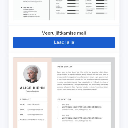
Veeru jätkamise mall
Laadi alla