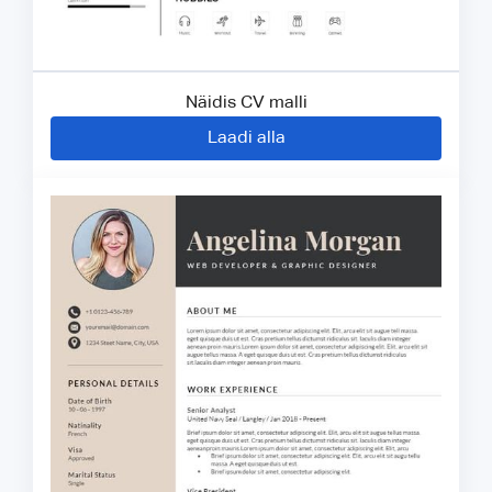
Näidis CV malli
Laadi alla