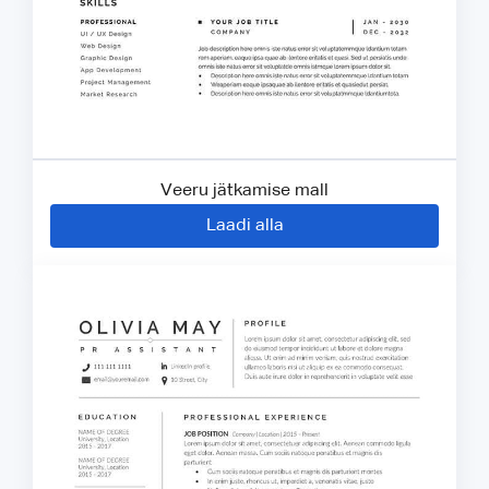
Veeru jätkamise mall
Laadi alla