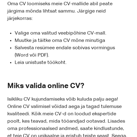
Oma CV loomiseks meie CV-mallide abil peate
järgima mõnda lihtsat sammu. Järgige neid
järjekorras:
Valige oma valitud veebipõhine CV-mall.
Muutke ja täitke oma CV mõne minutiga
Salvesta resümee endale sobivas vormingus
(Word või PDF).
Leia unistuste töökoht.
Miks valida online CV?
Isikliku CV kujundamiseks võib kuluda palju aega!
Online CV valimisel võidad aega ja tagad tulemuse
kvaliteedi. Kõik meie CV-d on loodud ekspertide
poolt, kes teavad, mida tööandjad ootavad. Lisades
oma professionaalsed andmed, saate kindlustunde,
et teie CV on unikaalne ja eristub teiste seast. Seega,