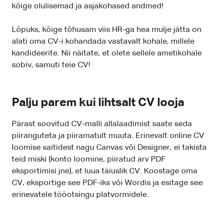
kõige olulisemad ja asjakohased andmed!
Lõpuks, kõige tõhusam viis HR-ga hea mulje jätta on
alati oma CV-i kohandada vastavalt kohale, millele
kandideerite. Nii näitate, et olete sellele ametikohale
sobiv, samuti teie CV!
Palju parem kui lihtsalt CV looja
Pärast soovitud CV-malli allalaadimist saate seda
piiranguteta ja piiramatult muuta. Erinevalt online CV
loomise saitidest nagu Canvas või Designer, ei takista
teid miski (konto loomine, piiratud arv PDF
eksportimisi jne), et luua täiuslik CV. Koostage oma
CV, eksportige see PDF-iks või Wordis ja esitage see
erinevatele tööotsingu platvormidele.