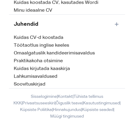
Kuidas koostada CV, kasutades Wordi
Minu ideaalne CV
Juhendid
Kuidas CV-d koostada
Töötaotlus inglise keeles
Omaalgatuslik kandideerimisavaldus
Praktikakoha otsimine
Kuidas kirjutada kaaskirja
Lahkumisavaldused
Soovituskirjad
Sisselogimine
|
Kontakt
|
Tühista tellimus
KKK
|
Privaatsuseeskiri
|
Õiguslik teave
|
Kasutustingimused
|
Küpsiste Poliitika
|
Hinnakujundus
|
Küpsiste seaded
|
Müügi tingimused