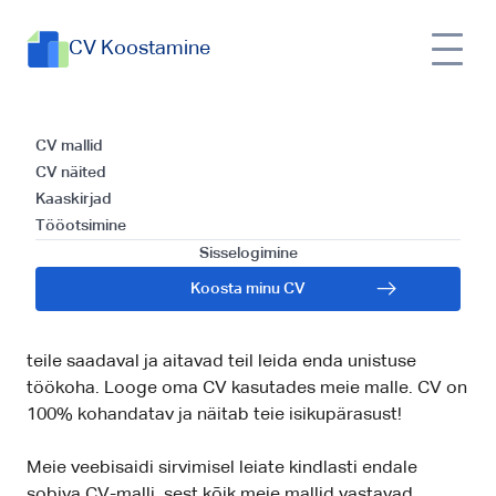
CV Koostamine
Veebipõhiste CV-
CV mallid
CV näited
mallide kogumik
Kaaskirjad
Tööotsimine
Sisselogimine
Leidke endale sobivat CV-malli, mida saate alla
laadida ja täita. Kõik meie CV-mallid on tühjad ja
Koosta minu CV
valmis täitmiseks. Valige sobiv CV-mall ja muutke
seda oma isikupärase järgi. Kõik meie CV-mallid on
teile saadaval ja aitavad teil leida enda unistuse
töökoha. Looge oma CV kasutades meie malle. CV on
100% kohandatav ja näitab teie isikupärasust!
Meie veebisaidi sirvimisel leiate kindlasti endale
sobiva CV-malli, sest kõik meie mallid vastavad