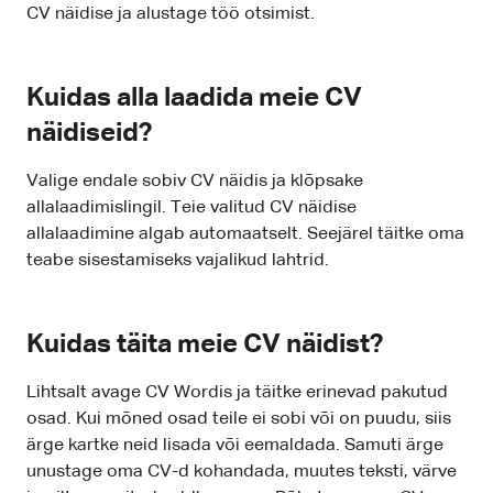
CV näidise ja alustage töö otsimist.
Kuidas alla laadida meie CV
näidiseid?
Valige endale sobiv CV näidis ja klõpsake
allalaadimislingil. Teie valitud CV näidise
allalaadimine algab automaatselt. Seejärel täitke oma
teabe sisestamiseks vajalikud lahtrid.
Kuidas täita meie CV näidist?
Lihtsalt avage CV Wordis ja täitke erinevad pakutud
osad. Kui mõned osad teile ei sobi või on puudu, siis
ärge kartke neid lisada või eemaldada. Samuti ärge
unustage oma CV-d kohandada, muutes teksti, värve