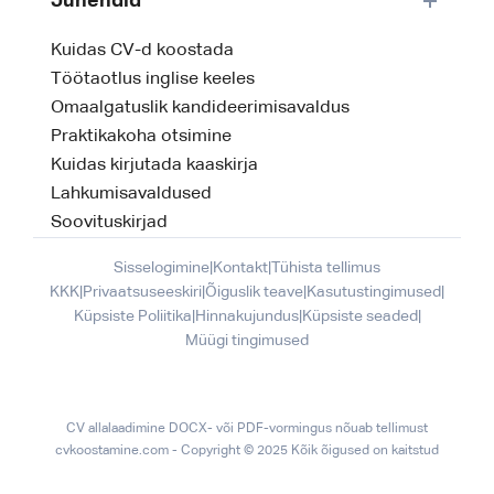
Juhendid
Kuidas CV-d koostada
Töötaotlus inglise keeles
Omaalgatuslik kandideerimisavaldus
Praktikakoha otsimine
Kuidas kirjutada kaaskirja
Lahkumisavaldused
Soovituskirjad
Sisselogimine
|
Kontakt
|
Tühista tellimus
KKK
|
Privaatsuseeskiri
|
Õiguslik teave
|
Kasutustingimused
|
Küpsiste Poliitika
|
Hinnakujundus
|
Küpsiste seaded
|
Müügi tingimused
CV allalaadimine DOCX- või PDF-vormingus nõuab tellimust
cvkoostamine.com - Copyright © 2025 Kõik õigused on kaitstud