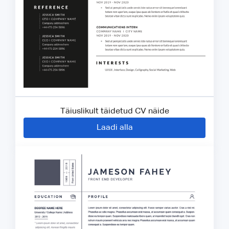
Täiuslikult täidetud CV näide
Laadi alla