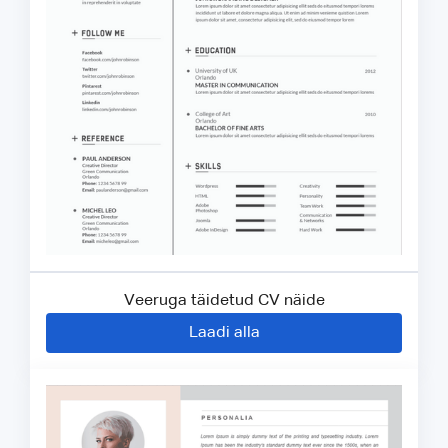
Veeruga täidetud CV näide
Laadi alla