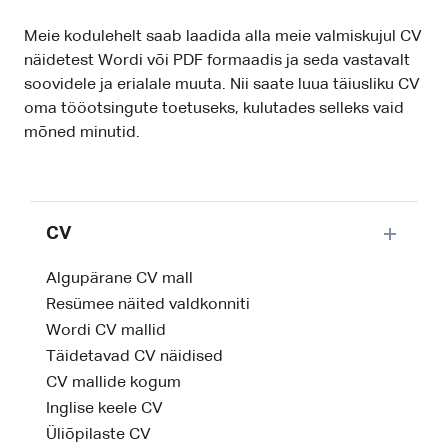
Meie kodulehelt saab laadida alla meie valmiskujul CV
näidetest Wordi või PDF formaadis ja seda vastavalt
soovidele ja erialale muuta. Nii saate luua täiusliku CV
oma tööotsingute toetuseks, kulutades selleks vaid
mõned minutid.
CV
Algupärane CV mall
Resümee näited valdkonniti
Wordi CV mallid
Täidetavad CV näidised
CV mallide kogum
Inglise keele CV
Üliõpilaste CV