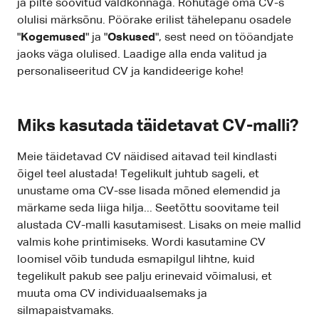
ja pilte soovitud valdkonnaga. Rõhutage oma CV-s
olulisi märksõnu. Pöörake erilist tähelepanu osadele
"
Kogemused
" ja "
Oskused
", sest need on tööandjate
jaoks väga olulised. Laadige alla enda valitud ja
personaliseeritud CV ja kandideerige kohe!
Miks kasutada täidetavat CV-malli?
Meie täidetavad CV näidised aitavad teil kindlasti
õigel teel alustada! Tegelikult juhtub sageli, et
unustame oma CV-sse lisada mõned elemendid ja
märkame seda liiga hilja... Seetõttu soovitame teil
alustada CV-malli kasutamisest. Lisaks on meie mallid
valmis kohe printimiseks. Wordi kasutamine CV
loomisel võib tunduda esmapilgul lihtne, kuid
tegelikult pakub see palju erinevaid võimalusi, et
muuta oma CV individuaalsemaks ja
silmapaistvamaks.