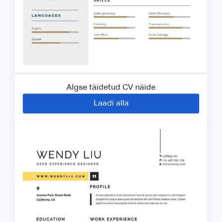
Algse täidetud CV näide
Laadi alla