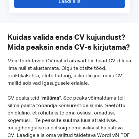
Laadi alla
Kuidas valida enda CV kujundust?
Mida peaksin enda CV-s kirjutama?
Meie täidetavad CV mallid aitavad teil head CV-d luua
ilma nullist alustamata. Olgu te otsite tööd,
praktikakohta, olete tudeng, ülikoolis jne, meie CV
mallid sobivad igasugusele erialale.
CV peaks teid "
müüma
". See peaks võimaldama teil
silma paista tööandja konkurentide silmis. Seetõttu
on oluline, et rõhutaksite oma oskusi, omadusi,
kogemusi... Te peaksite suutma luua atraktiivse,
müügihõngulise ja eelkõige oma isiksust kajastava
CV. Laadige alla oma valitud täidetava Wordi või PDF