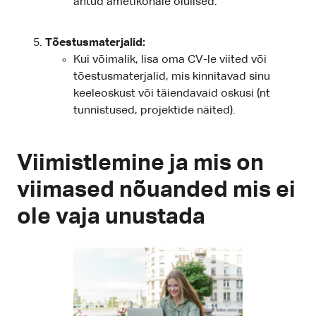
antud ametikohale olulised.
Tõestusmaterjalid:
Kui võimalik, lisa oma CV-le viited või
tõestusmaterjalid, mis kinnitavad sinu
keeleoskust või täiendavaid oskusi (nt
tunnistused, projektide näited).
Viimistlemine ja mis on
viimased nõuanded mis ei
ole vaja unustada