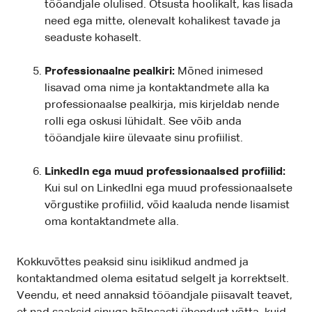
tööandjale olulised. Otsusta hoolikalt, kas lisada
need ega mitte, olenevalt kohalikest tavade ja
seaduste kohaselt.
Professionaalne pealkiri:
Mõned inimesed
lisavad oma nime ja kontaktandmete alla ka
professionaalse pealkirja, mis kirjeldab nende
rolli ega oskusi lühidalt. See võib anda
tööandjale kiire ülevaate sinu profiilist.
LinkedIn ega muud professionaalsed profiilid:
Kui sul on LinkedIni ega muud professionaalsete
võrgustike profiilid, võid kaaluda nende lisamist
oma kontaktandmete alla.
Kokkuvõttes peaksid sinu isiklikud andmed ja
kontaktandmed olema esitatud selgelt ja korrektselt.
Veendu, et need annaksid tööandjale piisavalt teavet,