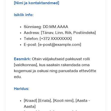
[Nimi ja kontaktandmed]
Isiklik info:
Sünniaeg: DD.MM.AAAA
Aadress: [Tänav, Linn, Riik, Postiindeks]
Telefon: [+372 XXXXXXXX]
E-post: [e-post@example.com]
Eesmärk:
Otsin väljakutseid pakkuvat rolli
[valdkonnas], kus saaksin rakendada oma
kogemusi ja oskusi ning panustada ettevõtte
edu.
Haridus:
[Kraad] [Eriala], [Kooli nimi], [Aasta -
Aasta]