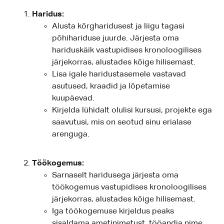
Haridus:
Alusta kõrgharidusest ja liigu tagasi
põhihariduse juurde. Järjesta oma
hariduskäik vastupidises kronoloogilises
järjekorras, alustades kõige hilisemast.
Lisa igale haridustasemele vastavad
asutused, kraadid ja lõpetamise
kuupäevad.
Kirjelda lühidalt olulisi kursusi, projekte ega
saavutusi, mis on seotud sinu erialase
arenguga.
Töökogemus:
Sarnaselt haridusega järjesta oma
töökogemus vastupidises kronoloogilises
järjekorras, alustades kõige hilisemast.
Iga töökogemuse kirjeldus peaks
sisaldama ametinimetust, tööandja nime,