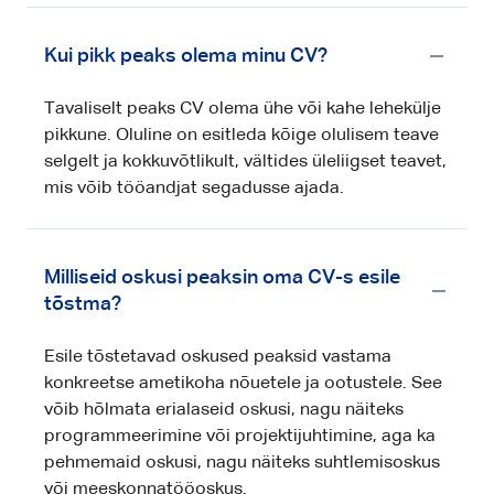
Kui pikk peaks olema minu CV?
Tavaliselt peaks CV olema ühe või kahe lehekülje
pikkune. Oluline on esitleda kõige olulisem teave
selgelt ja kokkuvõtlikult, vältides üleliigset teavet,
mis võib tööandjat segadusse ajada.
Milliseid oskusi peaksin oma CV-s esile
tõstma?
Esile tõstetavad oskused peaksid vastama
konkreetse ametikoha nõuetele ja ootustele. See
võib hõlmata erialaseid oskusi, nagu näiteks
programmeerimine või projektijuhtimine, aga ka
pehmemaid oskusi, nagu näiteks suhtlemisoskus
või meeskonnatööoskus.