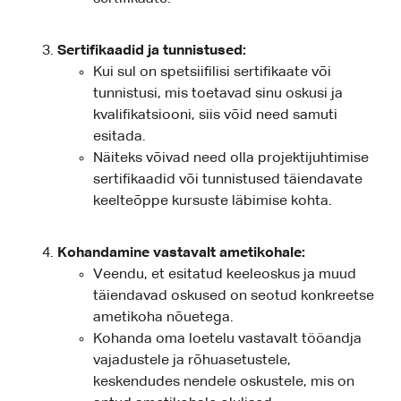
Sertifikaadid ja tunnistused:
Kui sul on spetsiifilisi sertifikaate või
tunnistusi, mis toetavad sinu oskusi ja
kvalifikatsiooni, siis võid need samuti
esitada.
Näiteks võivad need olla projektijuhtimise
sertifikaadid või tunnistused täiendavate
keelteõppe kursuste läbimise kohta.
Kohandamine vastavalt ametikohale:
Veendu, et esitatud keeleoskus ja muud
täiendavad oskused on seotud konkreetse
ametikoha nõuetega.
Kohanda oma loetelu vastavalt tööandja
vajadustele ja rõhuasetustele,
keskendudes nendele oskustele, mis on