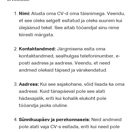
Nimi:
Alusta oma CV-d oma täisnimega. Veendu,
et see oleks selgelt esitatud ja oleks suurem kui
ülejäänud tekst. See aitab tööandjal sinu nime
kiiresti märgata.
Kontaktandmed:
Järgmisena esita oma
kontaktandmed, sealhulgas telefoninumber, e-
posti aadress ja aadress. Veendu, et need
andmed oleksid täpsed ja värskendatud.
Aadress:
Kui see asjakohane, võid lisada ka oma
aadressi. Kuid tänapäeval pole see alati
hädavajalik, eriti kui kohalik elukoht pole
tööandja jaoks oluline.
Sünnikuupäev ja perekonnaseis:
Neid andmeid
pole alati vaja CV-s esitada, eriti kui need pole