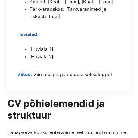
Keeled: [Keel] - [Tase], [Keel] - [Tase]
Tarkvaraoskus: [Tarkvaranimed ja
oskuste tase]
Huvialad:
[Huviala 1]
[Huviala 2]
Viited:
Viimase palga eeldus: kokkuleppel.
CV põhielemendid ja
struktuur
Tänapäeva konkurentsivõimelisel tööturul on oluline,