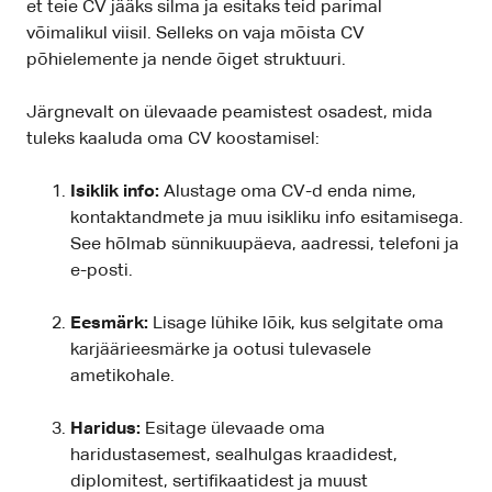
et teie CV jääks silma ja esitaks teid parimal
võimalikul viisil. Selleks on vaja mõista CV
põhielemente ja nende õiget struktuuri.
Järgnevalt on ülevaade peamistest osadest, mida
tuleks kaaluda oma CV koostamisel:
Isiklik info:
Alustage oma CV-d enda nime,
kontaktandmete ja muu isikliku info esitamisega.
See hõlmab sünnikuupäeva, aadressi, telefoni ja
e-posti.
Eesmärk:
Lisage lühike lõik, kus selgitate oma
karjäärieesmärke ja ootusi tulevasele
ametikohale.
Haridus:
Esitage ülevaade oma
haridustasemest, sealhulgas kraadidest,
diplomitest, sertifikaatidest ja muust