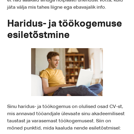
et nad saaksid sinuga hõlpsasti ühendust võtta, kuid
jäta välja mis tahes liigne ega ebavajalik info.
Haridus- ja töökogemuse
esiletõstmine
Sinu haridus- ja töökogemus on olulised osad CV-st,
mis annavad tööandjale ülevaate sinu akadeemilisest
taustast ja varasemast töökogemusest. Siin on
mõned punktid, mida kaaluda nende esiletõstmisel: