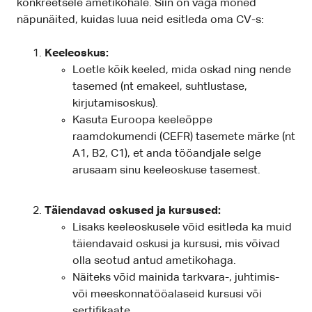
konkreetsele ametikohale. Siin on väga mõned
näpunäited, kuidas luua neid esitleda oma CV-s:
Keeleoskus:
Loetle kõik keeled, mida oskad ning nende
tasemed (nt emakeel, suhtlustase,
kirjutamisoskus).
Kasuta Euroopa keeleõppe
raamdokumendi (CEFR) tasemete märke (nt
A1, B2, C1), et anda tööandjale selge
arusaam sinu keeleoskuse tasemest.
Täiendavad oskused ja kursused:
Lisaks keeleoskusele võid esitleda ka muid
täiendavaid oskusi ja kursusi, mis võivad
olla seotud antud ametikohaga.
Näiteks võid mainida tarkvara-, juhtimis-
või meeskonnatööalaseid kursusi või
sertifikaate.