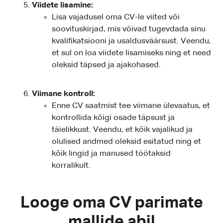
Viidete lisamine:
Lisa vajadusel oma CV-le viited või
soovituskirjad, mis võivad tugevdada sinu
kvalifikatsiooni ja usaldusväärsust. Veendu,
et sul on loa viidete lisamiseks ning et need
oleksid täpsed ja ajakohased.
Viimane kontroll:
Enne CV saatmist tee viimane ülevaatus, et
kontrollida kõigi osade täpsust ja
täielikkust. Veendu, et kõik vajalikud ja
olulised andmed oleksid esitatud ning et
kõik lingid ja manused töötaksid
korralikult.
Looge oma CV parimate
mallide abil