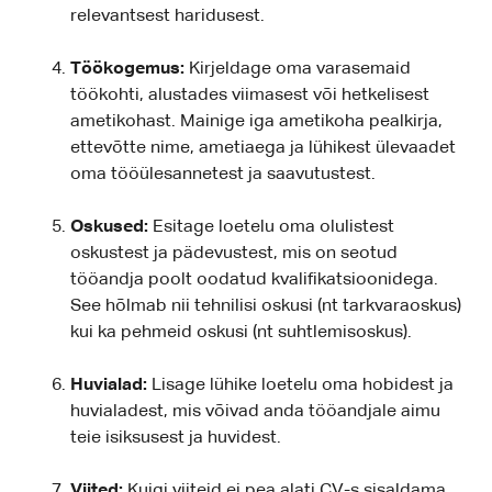
relevantsest haridusest.
Töökogemus:
Kirjeldage oma varasemaid
töökohti, alustades viimasest või hetkelisest
ametikohast. Mainige iga ametikoha pealkirja,
ettevõtte nime, ametiaega ja lühikest ülevaadet
oma tööülesannetest ja saavutustest.
Oskused:
Esitage loetelu oma olulistest
oskustest ja pädevustest, mis on seotud
tööandja poolt oodatud kvalifikatsioonidega.
See hõlmab nii tehnilisi oskusi (nt tarkvaraoskus)
kui ka pehmeid oskusi (nt suhtlemisoskus).
Huvialad:
Lisage lühike loetelu oma hobidest ja
huvialadest, mis võivad anda tööandjale aimu
teie isiksusest ja huvidest.
Viited:
Kuigi viiteid ei pea alati CV-s sisaldama,