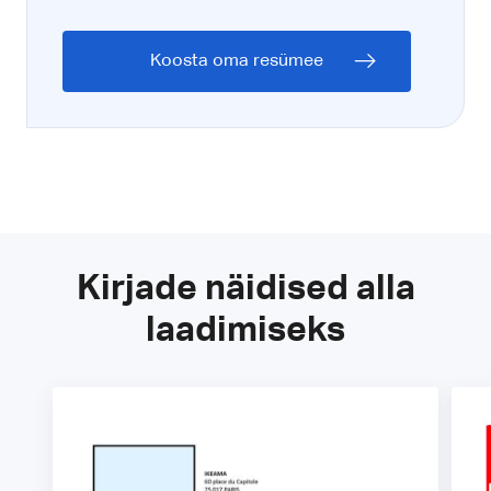
Koosta oma resümee
Kirjade näidised alla
laadimiseks