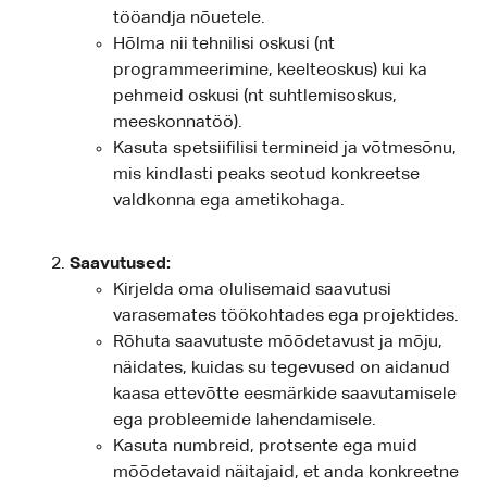
tööandja nõuetele.
Hõlma nii tehnilisi oskusi (nt
programmeerimine, keelteoskus) kui ka
pehmeid oskusi (nt suhtlemisoskus,
meeskonnatöö).
Kasuta spetsiifilisi termineid ja võtmesõnu,
mis kindlasti peaks seotud konkreetse
valdkonna ega ametikohaga.
Saavutused:
Kirjelda oma olulisemaid saavutusi
varasemates töökohtades ega projektides.
Rõhuta saavutuste mõõdetavust ja mõju,
näidates, kuidas su tegevused on aidanud
kaasa ettevõtte eesmärkide saavutamisele
ega probleemide lahendamisele.
Kasuta numbreid, protsente ega muid
mõõdetavaid näitajaid, et anda konkreetne