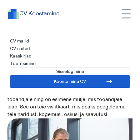
CV Koostamine
Kuidas koostada minu
CV mallid
CV näited
ideaalne CV-d: Näpunäited
Kaaskirjad
Tööotsimine
ja juhised
Sisselogimine
Sissejuhatus on esimene samm teel oma unistuste
Koosta minu CV
töökoha poole. CV ehk Curriculum Vitae on
dokumendiks, mis esindab teid potentsiaalsele
tööandjale ning on esimene mulje, mis tööandjale
jääb. See on teie visiitkaart, mis peaks peegeldama
teie haridust, kogemusi, oskusi ja saavutusi.