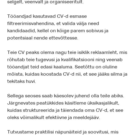
selgelt, veenvalt ja organiseeritult.
Tööandjad kasutavad CV-d esmase
filtreerimisvahendina, et valida välja need
kandidaadid, kellel on kõige parem sobivus ja
potentsiaal nende ettevõttesse.
Teie CV peaks olema nagu teie isiklik reklaamleht, mis
rõhutab teie tugevusi ja kvalifikatsiooni ning veenab
tööandjat teid edasi kaaluma. Seetõttu on oluline
mõista, kuidas koostada CV-d nii, et see jääks silma ja
tekitaks huvi.
Sellega seoses saab käesolev juhend olla teile abiks.
Järgnevates peatükkides käsitleme üksikasjalikult,
kuidas struktureerida ja täiendada oma CV-d, et see
oleks võimalikult efektiivne ja meeldejääv.
Tutvustame praktilisi näpunäiteid ja soovitusi, mis