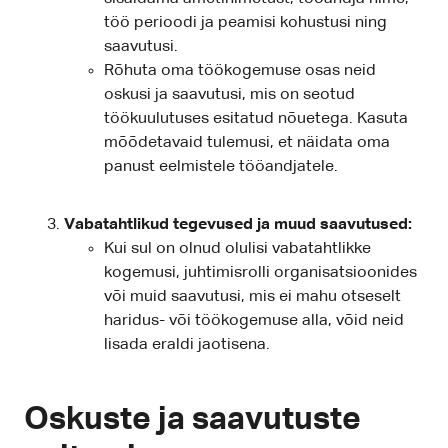
töö perioodi ja peamisi kohustusi ning
saavutusi.
Rõhuta oma töökogemuse osas neid
oskusi ja saavutusi, mis on seotud
töökuulutuses esitatud nõuetega. Kasuta
mõõdetavaid tulemusi, et näidata oma
panust eelmistele tööandjatele.
Vabatahtlikud tegevused ja muud saavutused:
Kui sul on olnud olulisi vabatahtlikke
kogemusi, juhtimisrolli organisatsioonides
või muid saavutusi, mis ei mahu otseselt
haridus- või töökogemuse alla, võid neid
lisada eraldi jaotisena.
Oskuste ja saavutuste