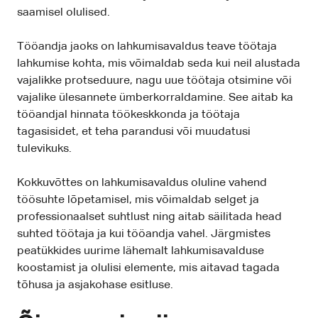
saamisel olulised.
Tööandja jaoks on lahkumisavaldus teave töötaja
lahkumise kohta, mis võimaldab seda kui neil alustada
vajalikke protseduure, nagu uue töötaja otsimine või
vajalike ülesannete ümberkorraldamine. See aitab ka
tööandjal hinnata töökeskkonda ja töötaja
tagasisidet, et teha parandusi või muudatusi
tulevikuks.
Kokkuvõttes on lahkumisavaldus oluline vahend
töösuhte lõpetamisel, mis võimaldab selget ja
professionaalset suhtlust ning aitab säilitada head
suhted töötaja ja kui tööandja vahel. Järgmistes
peatükkides uurime lähemalt lahkumisavalduse
koostamist ja olulisi elemente, mis aitavad tagada
tõhusa ja asjakohase esitluse.