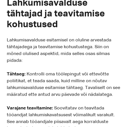
Lahkumisavalduse
tähtajad ja teavitamise
kohustused
Lahkumisavalduse esitamisel on oluline arvestada
tähtajadega ja teavitamise kohustustega. Siin on
mõned olulised aspektid, mida selles osas silmas
pidada:
Tähtaeg:
Kontrolli oma töölepingut või ettevõtte
poliitikat, et teada saada, kuid milline on nõutav
lahkumisavalduse esitamise tähtaeg. Tavaliselt on see
määratud ette antud arvu päevade või nädalatega.
Varajane teavitamine:
Soovitatav on teavitada
tööandjat lahkumiskavatsusest võimalikult varakult.
See annab tööandjale piisavalt aega korralduste