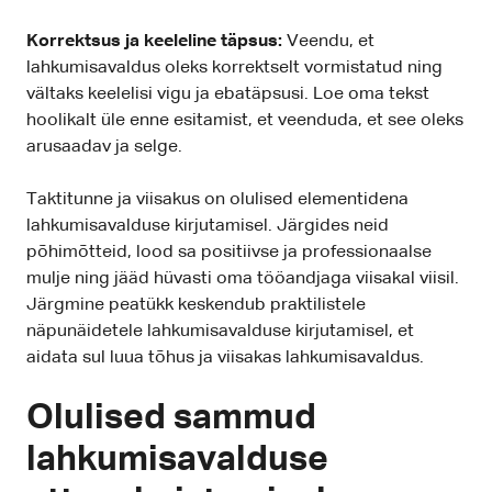
Korrektsus ja keeleline täpsus:
Veendu, et
lahkumisavaldus oleks korrektselt vormistatud ning
vältaks keelelisi vigu ja ebatäpsusi. Loe oma tekst
hoolikalt üle enne esitamist, et veenduda, et see oleks
arusaadav ja selge.
Taktitunne ja viisakus on olulised elementidena
lahkumisavalduse kirjutamisel. Järgides neid
põhimõtteid, lood sa positiivse ja professionaalse
mulje ning jääd hüvasti oma tööandjaga viisakal viisil.
Järgmine peatükk keskendub praktilistele
näpunäidetele lahkumisavalduse kirjutamisel, et
aidata sul luua tõhus ja viisakas lahkumisavaldus.
Olulised sammud
lahkumisavalduse