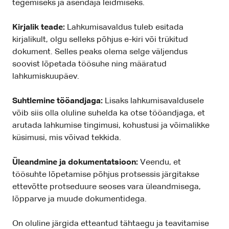
tegemiseks ja asendaja leidmiseks.
Kirjalik teade:
Lahkumisavaldus tuleb esitada
kirjalikult, olgu selleks põhjus e-kiri või trükitud
dokument. Selles peaks olema selge väljendus
soovist lõpetada töösuhe ning määratud
lahkumiskuupäev.
Suhtlemine tööandjaga:
Lisaks lahkumisavaldusele
võib siis olla oluline suhelda ka otse tööandjaga, et
arutada lahkumise tingimusi, kohustusi ja võimalikke
küsimusi, mis võivad tekkida.
Üleandmine ja dokumentatsioon:
Veendu, et
töösuhte lõpetamise põhjus protsessis järgitakse
ettevõtte protseduure seoses vara üleandmisega,
lõpparve ja muude dokumentidega.
On oluline järgida etteantud tähtaegu ja teavitamise