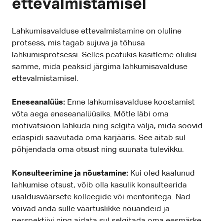
ettevalmistamisel
Lahkumisavalduse ettevalmistamine on oluline
protsess, mis tagab sujuva ja tõhusa
lahkumisprotsessi. Selles peatükis käsitleme olulisi
samme, mida peaksid järgima lahkumisavalduse
ettevalmistamisel.
Eneseanalüüs:
Enne lahkumisavalduse koostamist
võta aega eneseanalüüsiks. Mõtle läbi oma
motivatsioon lahkuda ning selgita välja, mida soovid
edaspidi saavutada oma karjääris. See aitab sul
põhjendada oma otsust ning suunata tulevikku.
Konsulteerimine ja nõustamine:
Kui oled kaalunud
lahkumise otsust, võib olla kasulik konsulteerida
usaldusväärsete kolleegide või mentoritega. Nad
võivad anda sulle väärtuslikke nõuandeid ja