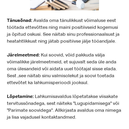
Tänusõnad:
Avalda oma tänulikkust võimaluse eest
töötada ettevõttes ning maini positiivseid kogemusi
ja õpitud oskusi. See näitab sinu professionaalsust ja
heatahtlikkust ning jätab positiivse jälje tööandjale.
Järelmeetmed:
Kui soovid, võid pakkuda välja
võimalikke järelmeetmeid, et sujuvalt seda üle anda
oma ülesandeid või aidata uuel töötajal sisse elada.
Sest ,see näitab sinu valmisolekut ja soovi toetada
ettevõtet ka lahkumisperioodi jooksul.
Lõpetamine:
Lahkumisavaldus lõpetatakse viisakate
tervitussõnadega, sest näiteks "Lugupidamisega" või
"Parimate soovidega". Allkirjasta avaldus oma nimega
ja lisa vajadusel kontaktandmed.