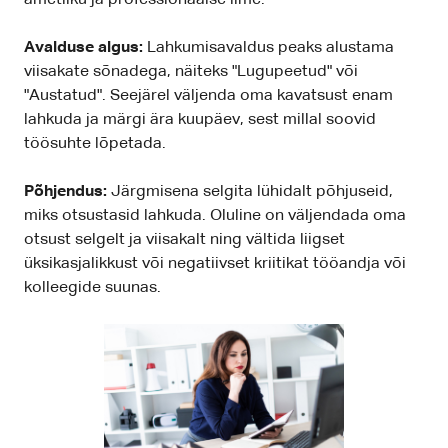
ametliku ja professionaalse ilme.
Avalduse algus:
Lahkumisavaldus peaks alustama
viisakate sõnadega, näiteks "Lugupeetud" või
"Austatud". Seejärel väljenda oma kavatsust enam
lahkuda ja märgi ära kuupäev, sest millal soovid
töösuhte lõpetada.
Põhjendus:
Järgmisena selgita lühidalt põhjuseid,
miks otsustasid lahkuda. Oluline on väljendada oma
otsust selgelt ja viisakalt ning vältida liigset
üksikasjalikkust või negatiivset kriitikat tööandja või
kolleegide suunas.