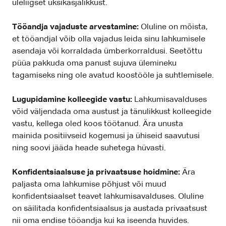
üleliigset üksikasjalikkust.
Tööandja vajaduste arvestamine:
Oluline on mõista,
et tööandjal võib olla vajadus leida sinu lahkumisele
asendaja või korraldada ümberkorraldusi. Seetõttu
püüa pakkuda oma panust sujuva ülemineku
tagamiseks ning ole avatud koostööle ja suhtlemisele.
Lugupidamine kolleegide vastu:
Lahkumisavalduses
võid väljendada oma austust ja tänulikkust kolleegide
vastu, kellega oled koos töötanud. Ära unusta
mainida positiivseid kogemusi ja ühiseid saavutusi
ning soovi jääda heade suhetega hüvasti.
Konfidentsiaalsuse ja privaatsuse hoidmine:
Ära
paljasta oma lahkumise põhjust või muud
konfidentsiaalset teavet lahkumisavalduses. Oluline
on säilitada konfidentsiaalsus ja austada privaatsust
nii oma endise tööandja kui ka iseenda huvides.