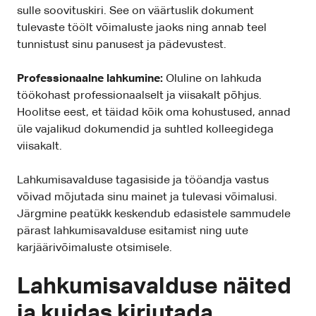
sulle soovituskiri. See on väärtuslik dokument
tulevaste töölt võimaluste jaoks ning annab teel
tunnistust sinu panusest ja pädevustest.
Professionaalne lahkumine:
Oluline on lahkuda
töökohast professionaalselt ja viisakalt põhjus.
Hoolitse eest, et täidad kõik oma kohustused, annad
üle vajalikud dokumendid ja suhtled kolleegidega
viisakalt.
Lahkumisavalduse tagasiside ja tööandja vastus
võivad mõjutada sinu mainet ja tulevasi võimalusi.
Järgmine peatükk keskendub edasistele sammudele
pärast lahkumisavalduse esitamist ning uute
karjäärivõimaluste otsimisele.
Lahkumisavalduse näited
ja kuidas kirjutada