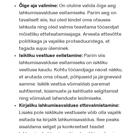
Õige aja valimine:
On oluline valida õige aeg
lahkumisavalduse esitamiseks. Parim aeg on
tavaliselt siis, kui oled kindel oma otsuses
lahkuda ning oled valmis teavitama tööandjat
mõistliku etteteatamisajaga. Arvesta ettevõtte
poliitikaga ja vajalike protseduuridega, et
tagada sujuv üleminek.
Isikliku vestluse eelistamine:
Parim viis
lahkumisavalduse esitamiseks on isikliku
vestluse kaudu. Kohtu tööandjaga näost näkku,
et arutada oma otsust, põhjuseid ja järgnevaid
samme. Isiklik vestlus võimaldab paremat
suhtlemist, küsimuste ja kahtluste selgitamist
ning võimalust lahenduste leidmiseks.
Kirjaliku lahkumisavalduse ettevalmistamine:
Lisaks pole isiklikule vestlusele võib olla vajalik
esitada ka kirjalik lahkumisavaldus. See peaks
sisaldama selget ja konkreetset teadet