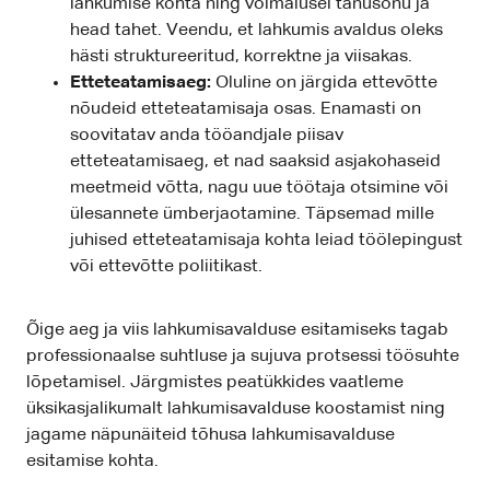
lahkumise kohta ning võimalusel tänusõnu ja
head tahet. Veendu, et lahkumis avaldus oleks
hästi struktureeritud, korrektne ja viisakas.
Etteteatamisaeg:
Oluline on järgida ettevõtte
nõudeid etteteatamisaja osas. Enamasti on
soovitatav anda tööandjale piisav
etteteatamisaeg, et nad saaksid asjakohaseid
meetmeid võtta, nagu uue töötaja otsimine või
ülesannete ümberjaotamine. Täpsemad mille
juhised etteteatamisaja kohta leiad töölepingust
või ettevõtte poliitikast.
Õige aeg ja viis lahkumisavalduse esitamiseks tagab
professionaalse suhtluse ja sujuva protsessi töösuhte
lõpetamisel. Järgmistes peatükkides vaatleme
üksikasjalikumalt lahkumisavalduse koostamist ning
jagame näpunäiteid tõhusa lahkumisavalduse
esitamise kohta.