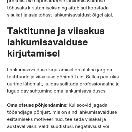
praktilistele näpunäidetele lahkumisavalduse
tõhusaks kirjutamiseks ning aitab sul koostada
sisukat ja asjakohast lahkumisavaldust õigel ajal.
Taktitunne ja viisakus
lahkumisavalduse
kirjutamisel
Lahkumisavalduse kirjutamisel on oluline järgida
taktitunde ja viisakuse põhimõtteid. Selles peatükis
uurime lähemalt, kuidas säilitada professionaalne ja
lugupidav suhtumine oma lahkumisavalduses.
Oma otsuse põhjendamine:
Kui soovid jagada
tööandjaga põhjust, mis on sind lahkumisavalduse
esitamiseks motiveerinud, tee seda viisakal ja
austaval viisil. Väldi süüdistusi, negatiivsust või