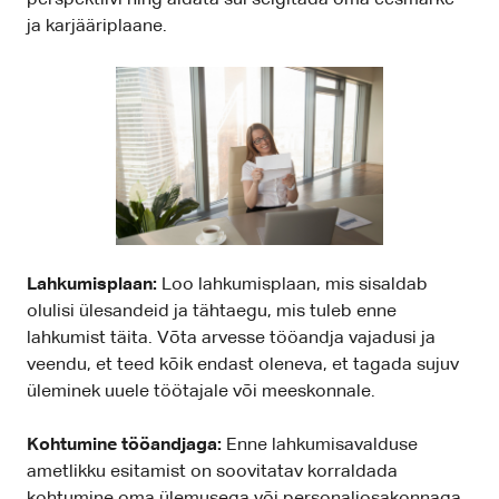
perspektiivi ning aidata sul selgitada oma eesmärke
ja karjääriplaane.
Lahkumisplaan:
Loo lahkumisplaan, mis sisaldab
olulisi ülesandeid ja tähtaegu, mis tuleb enne
lahkumist täita. Võta arvesse tööandja vajadusi ja
veendu, et teed kõik endast oleneva, et tagada sujuv
üleminek uuele töötajale või meeskonnale.
Kohtumine tööandjaga:
Enne lahkumisavalduse
ametlikku esitamist on soovitatav korraldada