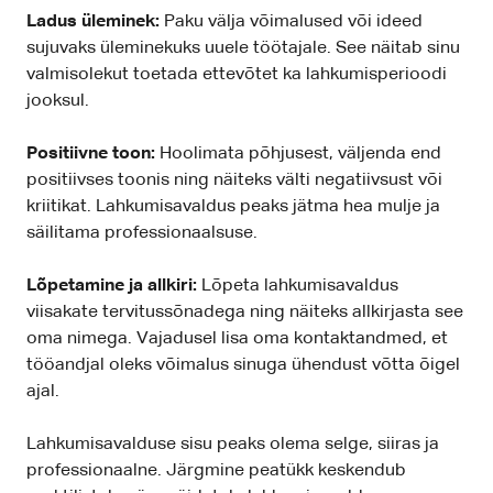
Ladus üleminek:
Paku välja võimalused või ideed
sujuvaks üleminekuks uuele töötajale. See näitab sinu
valmisolekut toetada ettevõtet ka lahkumisperioodi
jooksul.
Positiivne toon:
Hoolimata põhjusest, väljenda end
positiivses toonis ning näiteks välti negatiivsust või
kriitikat. Lahkumisavaldus peaks jätma hea mulje ja
säilitama professionaalsuse.
Lõpetamine ja allkiri:
Lõpeta lahkumisavaldus
viisakate tervitussõnadega ning näiteks allkirjasta see
oma nimega. Vajadusel lisa oma kontaktandmed, et
tööandjal oleks võimalus sinuga ühendust võtta õigel
ajal.
Lahkumisavalduse sisu peaks olema selge, siiras ja
professionaalne. Järgmine peatükk keskendub