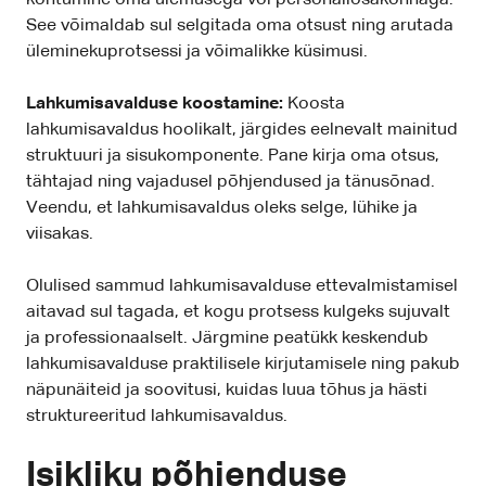
kohtumine oma ülemusega või personaliosakonnaga.
See võimaldab sul selgitada oma otsust ning arutada
üleminekuprotsessi ja võimalikke küsimusi.
Lahkumisavalduse koostamine:
Koosta
lahkumisavaldus hoolikalt, järgides eelnevalt mainitud
struktuuri ja sisukomponente. Pane kirja oma otsus,
tähtajad ning vajadusel põhjendused ja tänusõnad.
Veendu, et lahkumisavaldus oleks selge, lühike ja
viisakas.
Olulised sammud lahkumisavalduse ettevalmistamisel
aitavad sul tagada, et kogu protsess kulgeks sujuvalt
ja professionaalselt. Järgmine peatükk keskendub
lahkumisavalduse praktilisele kirjutamisele ning pakub
näpunäiteid ja soovitusi, kuidas luua tõhus ja hästi
struktureeritud lahkumisavaldus.
Isikliku põhjenduse