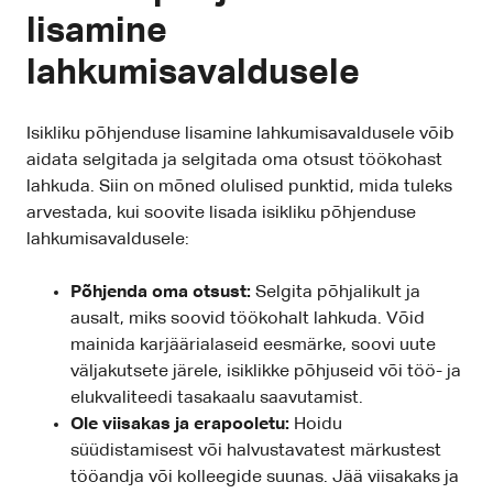
lisamine
lahkumisavaldusele
Isikliku põhjenduse lisamine lahkumisavaldusele võib
aidata selgitada ja selgitada oma otsust töökohast
lahkuda. Siin on mõned olulised punktid, mida tuleks
arvestada, kui soovite lisada isikliku põhjenduse
lahkumisavaldusele:
Põhjenda oma otsust:
Selgita põhjalikult ja
ausalt, miks soovid töökohalt lahkuda. Võid
mainida karjäärialaseid eesmärke, soovi uute
väljakutsete järele, isiklikke põhjuseid või töö- ja
elukvaliteedi tasakaalu saavutamist.
Ole viisakas ja erapooletu:
Hoidu
süüdistamisest või halvustavatest märkustest
tööandja või kolleegide suunas. Jää viisakaks ja