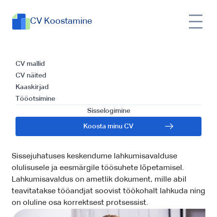
CV Koostamine
Lahkumisavaldus ja kuidas
CV mallid
CV näited
seda kirjutada: Olulised
Kaaskirjad
Tööotsimine
sammud ja soovitused
Sisselogimine
selle tõhusaks
Koosta minu CV
kirjutamiseks
Sissejuhatuses keskendume lahkumisavalduse
olulisusele ja eesmärgile töösuhete lõpetamisel.
Lahkumisavaldus on ametlik dokument, mille abil
teavitatakse tööandjat soovist töökohalt lahkuda ning
on oluline osa korrektsest protsessist.