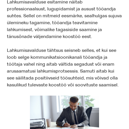
Lahkumisavalduse esitamine näitab
professionaalsust, lugupidamist ja ausust tööandja
suhtes. Sellel on mitmeid eesmärke, sealhulgas sujuva
ülemineku tagamine, tööandja teavitamine
lahkumisest, võimalike tagasiside saamine ja
tänusõnade väljendamine koostöö eest.
Lahkumisavalduse tähtsus seisneb selles, et kui see
loob selge kommunikatsioonikanali tööandja ja
töötaja vahel ning aitab vältida segadust või enam
arusaamatusi lahkumisprotsessis. Samuti aitab kui
see säilitada positiivseid töösuhteid, mis võivad olla
kasulikud tulevaste koostöö või soovituste saamisel.