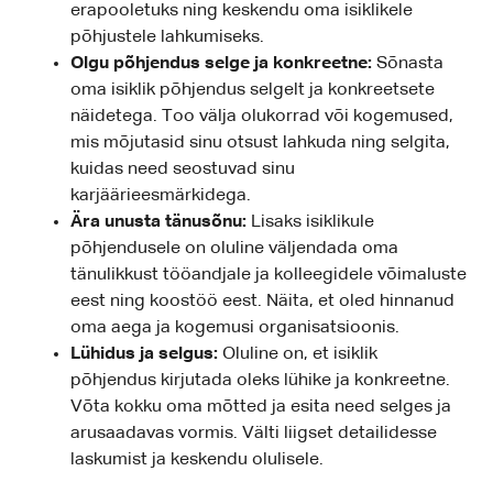
erapooletuks ning keskendu oma isiklikele
põhjustele lahkumiseks.
Olgu põhjendus selge ja konkreetne:
Sõnasta
oma isiklik põhjendus selgelt ja konkreetsete
näidetega. Too välja olukorrad või kogemused,
mis mõjutasid sinu otsust lahkuda ning selgita,
kuidas need seostuvad sinu
karjäärieesmärkidega.
Ära unusta tänusõnu:
Lisaks isiklikule
põhjendusele on oluline väljendada oma
tänulikkust tööandjale ja kolleegidele võimaluste
eest ning koostöö eest. Näita, et oled hinnanud
oma aega ja kogemusi organisatsioonis.
Lühidus ja selgus:
Oluline on, et isiklik
põhjendus kirjutada oleks lühike ja konkreetne.
Võta kokku oma mõtted ja esita need selges ja
arusaadavas vormis. Välti liigset detailidesse
laskumist ja keskendu olulisele.