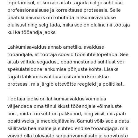
lõpetamisel, et kui see aitab tagada selge suhtluse,
professionaalsuse ja korrektsuse protsessis. Selle
peatüki eesmärk on rõhutada lahkumisavalduse
olulisust ning selgitada, miks see on oluline nii töötaja
kui ka tööandja jaoks.
Lahkumisavaldus annab ametliku avalduse
tööandjale, et töötaja soovib töösuhte lõpetada. See
aitab vältida segadust, ebaõnnestunud suhtlust või
spekulatsioone lahkumise põhjuste kohta. Lisaks
tagab lahkumisavalduse esitamine korrektse
protsessi, mis järgib ettevõtte reegleid ja poliitikat.
Töötaja jaoks on lahkumisavaldus võimalus
väljendada oma tänulikkust tööandjale võimaluste
eest, mida töökoht on pakkunud, ning viisil, mis jääb
positiivseks ja meeldejäävaks. Samuti võib see aidata
säilitada hea maine ja suhted endise tööandjaga, mis
võivad olla tulevaste karjäärivõimaluste ja soovituste