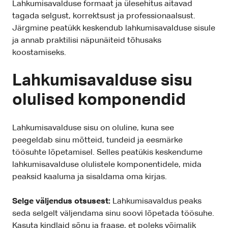
Lahkumisavalduse formaat ja ülesehitus aitavad
tagada selgust, korrektsust ja professionaalsust.
Järgmine peatükk keskendub lahkumisavalduse sisule
ja annab praktilisi näpunäiteid tõhusaks
koostamiseks.
Lahkumisavalduse sisu
olulised komponendid
Lahkumisavalduse sisu on oluline, kuna see
peegeldab sinu mõtteid, tundeid ja eesmärke
töösuhte lõpetamisel. Selles peatükis keskendume
lahkumisavalduse olulistele komponentidele, mida
peaksid kaaluma ja sisaldama oma kirjas.
Selge väljendus otsusest:
Lahkumisavaldus peaks
seda selgelt väljendama sinu soovi lõpetada töösuhe.
Kasuta kindlaid sõnu ja fraase, et poleks võimalik