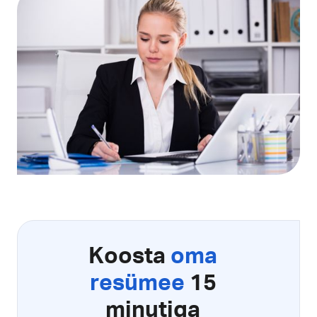
Koosta
oma
resümee
15
minutiga