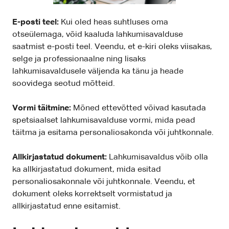
E-posti teel:
Kui oled heas suhtluses oma
otseülemaga, võid kaaluda lahkumisavalduse
saatmist e-posti teel. Veendu, et e-kiri oleks viisakas,
selge ja professionaalne ning lisaks
lahkumisavaldusele väljenda ka tänu ja heade
soovidega seotud mõtteid.
Vormi täitmine:
Mõned ettevõtted võivad kasutada
spetsiaalset lahkumisavalduse vormi, mida pead
täitma ja esitama personaliosakonda või juhtkonnale.
Allkirjastatud dokument:
Lahkumisavaldus võib olla
ka allkirjastatud dokument, mida esitad
personaliosakonnale või juhtkonnale. Veendu, et
dokument oleks korrektselt vormistatud ja
allkirjastatud enne esitamist.