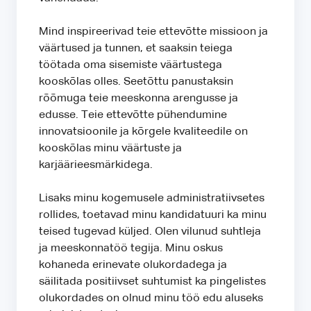
Mind inspireerivad teie ettevõtte missioon ja
väärtused ja tunnen, et saaksin teiega
töötada oma sisemiste väärtustega
kooskõlas olles. Seetõttu panustaksin
rõõmuga teie meeskonna arengusse ja
edusse. Teie ettevõtte pühendumine
innovatsioonile ja kõrgele kvaliteedile on
kooskõlas minu väärtuste ja
karjäärieesmärkidega.
Lisaks minu kogemusele administratiivsetes
rollides, toetavad minu kandidatuuri ka minu
teised tugevad küljed. Olen vilunud suhtleja
ja meeskonnatöö tegija. Minu oskus
kohaneda erinevate olukordadega ja
säilitada positiivset suhtumist ka pingelistes
olukordades on olnud minu töö edu aluseks