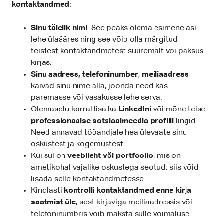
kontaktandmed
:
Sinu täielik nimi
. See peaks olema esimene asi
lehe ülaääres ning see võib olla märgitud
teistest kontaktandmetest suuremalt või paksus
kirjas.
Sinu aadress, telefoninumber, meiliaadress
käivad sinu nime alla, joonda need kas
paremasse või vasakusse lehe serva.
Olemasolu korral lisa ka
LinkedIni
või mõne teise
professionaalse sotsiaalmeedia profiili
lingid.
Need annavad tööandjale hea ülevaate sinu
oskustest ja kogemustest.
Kui sul on
veebileht või portfoolio
, mis on
ametikohal vajalike oskustega seotud, siis võid
lisada selle kontaktandmetesse.
Kindlasti
kontrolli kontaktandmed enne kirja
saatmist üle
, sest kirjaviga meiliaadressis või
telefoninumbris võib maksta sulle võimaluse