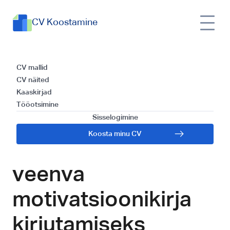
CV Koostamine
Motivatsioonikiri
CV mallid
CV näited
spontaanseks
Kaaskirjad
Tööotsimine
kandideerimiseks:
Sisselogimine
Koosta minu CV
näited ja mallid
veenva
motivatsioonikirja
kirjutamiseks