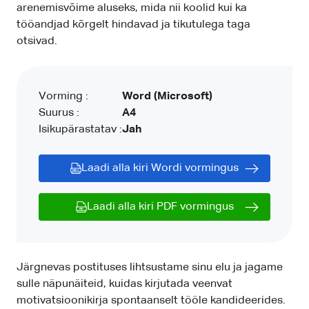
arenemisvõime aluseks, mida nii koolid kui ka
tööandjad kõrgelt hindavad ja tikutulega taga
otsivad.
Vorming :
Word (Microsoft)
Suurus :
A4
Isikupärastatav :
Jah
Laadi alla kiri Wordi vormingus
Laadi alla kiri PDF vormingus
Järgnevas postituses lihtsustame sinu elu ja jagame
sulle näpunäiteid, kuidas kirjutada veenvat
motivatsioonikirja spontaanselt tööle kandideerides.