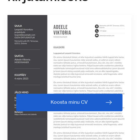
Koosta minu CV