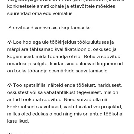
konkreetsele ametikohale ja ettevõttele mõeldes
suurendad oma edu võimalusi.
Soovitused veenva sisu kirjutamiseks:
💡 Loe hoolega üle töökirjeldus töökuulutuses ja
märgi ära tähtsamad kvalifikatsioonid, oskused ja
kogemused, mida tööandja otsib. Rõhuta soovitud
omadusi ja selgita, kuidas sinu eelnevad kogemused
on toeks tööandja eesmärkide saavutamisele.
💡 Too spetsiifilisi näiteid enda tööelust, haridusest,
oskustest või ka vabatahtlikust tegevusest, mis on
antud töökohal soovitud. Need võivad olla nii
konkreetsed saavutused, vastutusalad või projektid,
milles oled edukas olnud ning mis on antud töökohal
kasulikud.