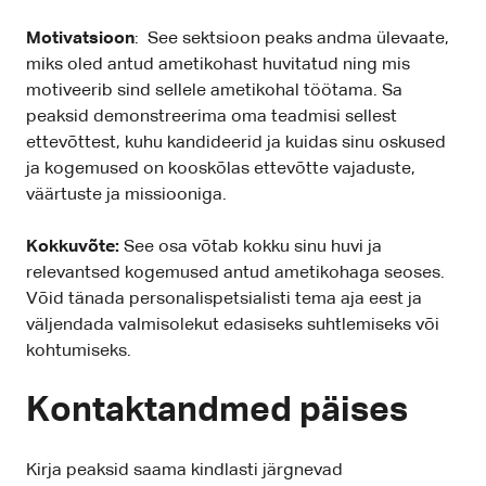
Motivatsioon
: See sektsioon peaks andma ülevaate,
miks oled antud ametikohast huvitatud ning mis
motiveerib sind sellele ametikohal töötama. Sa
peaksid demonstreerima oma teadmisi sellest
ettevõttest, kuhu kandideerid ja kuidas sinu oskused
ja kogemused on kooskõlas ettevõtte vajaduste,
väärtuste ja missiooniga.
Kokkuvõte:
See osa võtab kokku sinu huvi ja
relevantsed kogemused antud ametikohaga seoses.
Võid tänada personalispetsialisti tema aja eest ja
väljendada valmisolekut edasiseks suhtlemiseks või
kohtumiseks.
Kontaktandmed päises
Kirja peaksid saama kindlasti järgnevad