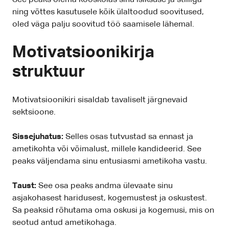
See peaks olema kooskõlas sinu isiksuse ja stiiliga
ning võttes kasutusele kõik ülaltoodud soovitused,
oled väga palju soovitud töö saamisele lähemal.
Motivatsioonikirja
struktuur
Motivatsioonikiri sisaldab tavaliselt järgnevaid
sektsioone.
Sissejuhatus:
Selles osas tutvustad sa ennast ja
ametikohta või võimalust, millele kandideerid. See
peaks väljendama sinu entusiasmi ametikoha vastu.
Taust:
See osa peaks andma ülevaate sinu
asjakohasest haridusest, kogemustest ja oskustest.
Sa peaksid rõhutama oma oskusi ja kogemusi, mis on
seotud antud ametikohaga.