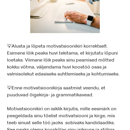
💡Alusta ja lõpeta motivatsioonikiri korrektselt.
Esimene lõik peaks huvi tekitama, et kirjutatu lõpuni
loetaks. Viimane lõik peaks sinu peamised mõtted
kokku võtma, väljendama huvi koostöö osas ja
valmisolekut edasiseks suhtlemiseks ja kohtumiseks.
💡Enne motivatsioonikirja saatmist veendu, et
puuduvad õigekirja- ja grammatikavead.
Motivatsioonikiri on isiklik kirjutis, mille eesmärk on
peegeldada sinu tõelist motivatsiooni ja kirge, mis
teeb sinust selle töö jaoks sobivaks kandidaadiks.