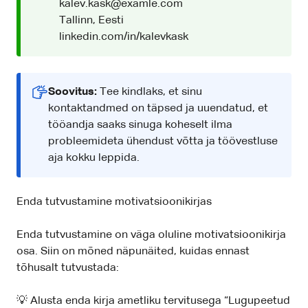
kalev.kask@examle.com
Tallinn, Eesti
linkedin.com/in/kalevkask
Soovitus:
Tee kindlaks, et sinu
kontaktandmed on täpsed ja uuendatud, et
tööandja saaks sinuga koheselt ilma
probleemideta ühendust võtta ja töövestluse
aja kokku leppida.
Enda tutvustamine motivatsioonikirjas
Enda tutvustamine on väga oluline motivatsioonikirja
osa. Siin on mõned näpunäited, kuidas ennast
tõhusalt tutvustada:
💡 Alusta enda kirja ametliku tervitusega “Lugupeetud