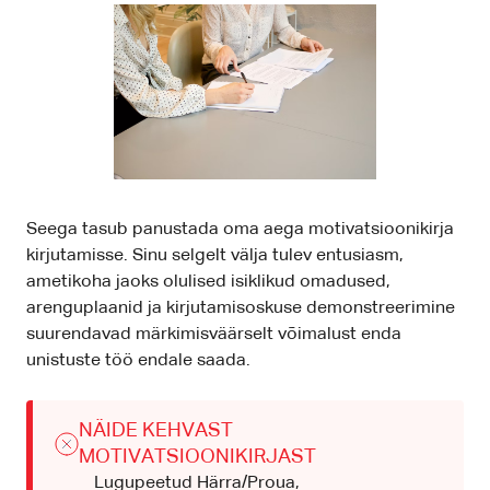
Seega tasub panustada oma aega motivatsioonikirja
kirjutamisse. Sinu selgelt välja tulev entusiasm,
ametikoha jaoks olulised isiklikud omadused,
arenguplaanid ja kirjutamisoskuse demonstreerimine
suurendavad märkimisväärselt võimalust enda
unistuste töö endale saada.
NÄIDE KEHVAST
MOTIVATSIOONIKIRJAST
Lugupeetud Härra/Proua,