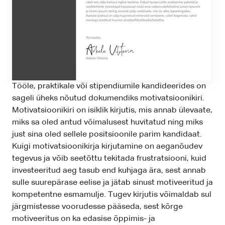
Tööle, praktikale või stipendiumile kandideerides on
sageli üheks nõutud dokumendiks motivatsioonikiri.
Motivatsioonikiri on isiklik kirjutis, mis annab ülevaate,
miks sa oled antud võimalusest huvitatud ning miks
just sina oled sellele positsioonile parim kandidaat.
Kuigi motivatsioonikirja kirjutamine on aeganõudev
tegevus ja võib seetõttu tekitada frustratsiooni, kuid
investeeritud aeg tasub end kuhjaga ära, sest annab
sulle suurepärase eelise ja jätab sinust motiveeritud ja
kompetentne esmamulje. Tugev kirjutis võimaldab sul
järgmistesse voorudesse pääseda, sest kõrge
motiveeritus on ka edasise õppimis- ja