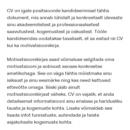
CV on igale positsioonile kandideerimisel tähtis
dokument, mis annab lühidalt ja konkreetselt ülevaate
sinu akadeemilistest ja professionaalsetest
saavutustest, kogemustest ja oskustest. Tööle
kandideerides oodatakse tavaliselt, et sa esitad nii CV
kui ka motivatsioonikirja.
Motivatsioonikirjas saad võimaluse selgitada oma
motivatsiooni ja sobivust seoses konkreetse
ametikohaga. See on väga tähtis mõistmaks sinu
isiksust ja sinu eesmärke ning kas need kattuvad
ettevõtte omaga. Siiski jääb ainult
motivatsioonikirjast väheks. CV on vajalik, et anda
detailsemat informatsiooni sinu erialase ja haridusliku
tausta ja kogemuste kohta. Lisaks võimaldab see
lisada infot tunnistuste, auhindade ja teiste
asjakohaste kogemuste kohta.