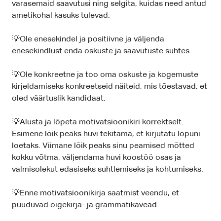
varasemaid saavutusi ning selgita, kuidas need antud
ametikohal kasuks tulevad.
💡Ole enesekindel ja positiivne ja väljenda
enesekindlust enda oskuste ja saavutuste suhtes.
💡Ole konkreetne ja too oma oskuste ja kogemuste
kirjeldamiseks konkreetseid näiteid, mis tõestavad, et
oled väärtuslik kandidaat.
💡Alusta ja lõpeta motivatsioonikiri korrektselt.
Esimene lõik peaks huvi tekitama, et kirjutatu lõpuni
loetaks. Viimane lõik peaks sinu peamised mõtted
kokku võtma, väljendama huvi koostöö osas ja
valmisolekut edasiseks suhtlemiseks ja kohtumiseks.
💡Enne motivatsioonikirja saatmist veendu, et
puuduvad õigekirja- ja grammatikavead.