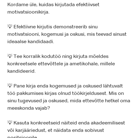
Kordame üle, kuidas kirjutada efektiivset
motivatsioonikirja.
💡 Efektiivne kirjutis demonstreerib sinu
motivatsiooni, kogemusi ja oskusi, mis teevad sinust
ideaalse kandidaadi.
💡 Tee korralik kodutöö ning kirjuta mõeldes
konkreetsele ettevõttele ja ametikohale, millele
kandideerid.
💡 Pane kirja enda kogemused ja oskused lähtuvalt
töö pakkumises kirjas olnud töökirjeldusest. Mis on
sinu tugevused ja oskused, mida ettevõtte hetkel oma
meeskonda vajab?
💡 Kasuta konkreetseid näiteid enda akadeemilisest
või karjääriedust, et näidata enda sobivust