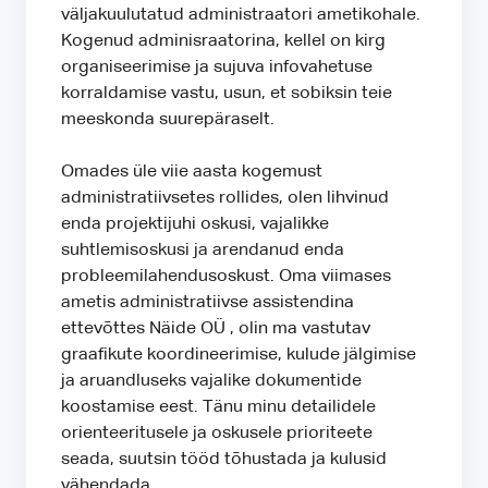
väljakuulutatud administraatori ametikohale.
Kogenud adminisraatorina, kellel on kirg
organiseerimise ja sujuva infovahetuse
korraldamise vastu, usun, et sobiksin teie
meeskonda suurepäraselt.
Omades üle viie aasta kogemust
administratiivsetes rollides, olen lihvinud
enda projektijuhi oskusi, vajalikke
suhtlemisoskusi ja arendanud enda
probleemilahendusoskust. Oma viimases
ametis administratiivse assistendina
ettevõttes Näide OÜ , olin ma vastutav
graafikute koordineerimise, kulude jälgimise
ja aruandluseks vajalike dokumentide
koostamise eest. Tänu minu detailidele
orienteeritusele ja oskusele prioriteete
seada, suutsin tööd tõhustada ja kulusid
vähendada.