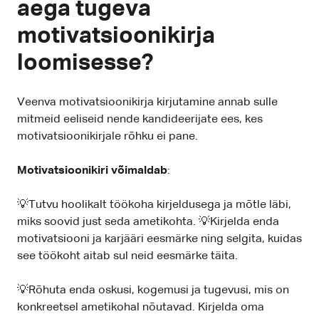
aega tugeva
motivatsioonikirja
loomisesse?
Veenva motivatsioonikirja kirjutamine annab sulle
mitmeid eeliseid nende kandideerijate ees, kes
motivatsioonikirjale rõhku ei pane.
Motivatsioonikiri võimaldab
:
💡Tutvu hoolikalt töökoha kirjeldusega ja mõtle läbi,
miks soovid just seda ametikohta. 💡Kirjelda enda
motivatsiooni ja karjääri eesmärke ning selgita, kuidas
see töökoht aitab sul neid eesmärke täita.
💡Rõhuta enda oskusi, kogemusi ja tugevusi, mis on
konkreetsel ametikohal nõutavad. Kirjelda oma