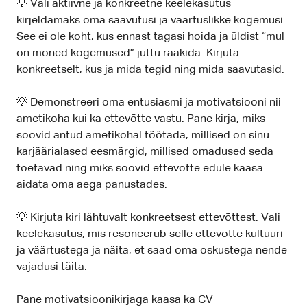
💡 Vali aktiivne ja konkreetne keelekasutus
kirjeldamaks oma saavutusi ja väärtuslikke kogemusi.
See ei ole koht, kus ennast tagasi hoida ja üldist “mul
on mõned kogemused” juttu rääkida. Kirjuta
konkreetselt, kus ja mida tegid ning mida saavutasid.
💡 Demonstreeri oma entusiasmi ja motivatsiooni nii
ametikoha kui ka ettevõtte vastu. Pane kirja, miks
soovid antud ametikohal töötada, millised on sinu
karjäärialased eesmärgid, millised omadused seda
toetavad ning miks soovid ettevõtte edule kaasa
aidata oma aega panustades.
💡 Kirjuta kiri lähtuvalt konkreetsest ettevõttest. Vali
keelekasutus, mis resoneerub selle ettevõtte kultuuri
ja väärtustega ja näita, et saad oma oskustega nende
vajadusi täita.
Pane motivatsioonikirjaga kaasa ka CV