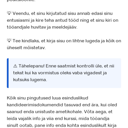
positsioonile.
💡 Veendu, et sinu kirjutatud sisu annab edasi sinu
entusiasmi ja kire teha antud tööd ning et sinu kiri on
tööandjale huvitav ja meeldejääv.
💡 Tee kindlaks, et kirja sisu on lihtne lugeda ja kõik on
üheselt mõistetav.
⚠️ Tähelepanu! Enne saatmist kontrolli üle, et nii
tekst kui ka vormistus oleks vaba vigadest ja
kutsuks lugema.
Kõik sinu pingutused luua esinduslikud
kandideerimisdokumendid tasuvad end ära, kui oled
saanud enda unistuste ametikohale. Võta aega, et
leida vajalik info ja viia end kurssi, mida tööandja
sinult ootab, pane info enda kohta esinduslikult kirja