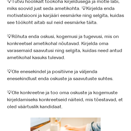
💡Tutvu hoolikalt töökoha kirjeldusega ja mõtle läbi,
miks soovid just seda ametikohta. 💡Kirjelda enda
motivatsiooni ja karjääri eesmärke ning selgita, kuidas
see töökoht aitab sul neid eesmärke täita.
💡Rõhuta enda oskusi, kogemusi ja tugevusi, mis on
konkreetsel ametikohal nõutavad. Kirjelda oma
varasemaid saavutusi ning selgita, kuidas need antud
ametikohal kasuks tulevad.
💡Ole enesekindel ja positiivne ja väljenda
enesekindlust enda oskuste ja saavutuste suhtes.
💡Ole konkreetne ja too oma oskuste ja kogemuste
kirjeldamiseks konkreetseid näiteid, mis tõestavad, et
oled väärtuslik kandidaat.