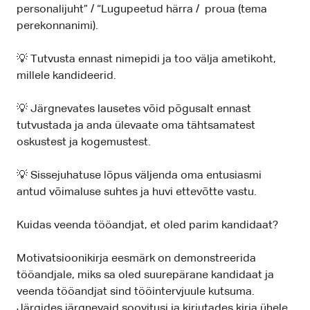
personalijuht” / “Lugupeetud härra / proua (tema
perekonnanimi).
💡 Tutvusta ennast nimepidi ja too välja ametikoht,
millele kandideerid.
💡 Järgnevates lausetes võid põgusalt ennast
tutvustada ja anda ülevaate oma tähtsamatest
oskustest ja kogemustest.
💡 Sissejuhatuse lõpus väljenda oma entusiasmi
antud võimaluse suhtes ja huvi ettevõtte vastu.
Kuidas veenda tööandjat, et oled parim kandidaat?
Motivatsioonikirja eesmärk on demonstreerida
tööandjale, miks sa oled suurepärane kandidaat ja
veenda tööandjat sind tööintervjuule kutsuma.
Järgides järgnevaid soovitusi ja kirjutades kirja ühele