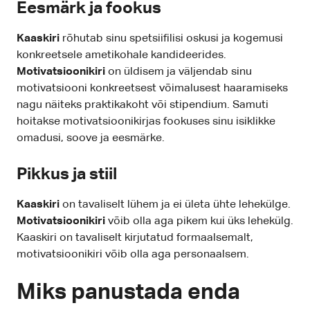
Eesmärk ja fookus
Kaaskiri
rõhutab sinu spetsiifilisi oskusi ja kogemusi
konkreetsele ametikohale kandideerides.
Motivatsioonikiri
on üldisem ja väljendab sinu
motivatsiooni konkreetsest võimalusest haaramiseks
nagu näiteks praktikakoht või stipendium. Samuti
hoitakse motivatsioonikirjas fookuses sinu isiklikke
omadusi, soove ja eesmärke.
Pikkus ja stiil
Kaaskiri
on tavaliselt lühem ja ei ületa ühte lehekülge.
Motivatsioonikiri
võib olla aga pikem kui üks lehekülg.
Kaaskiri on tavaliselt kirjutatud formaalsemalt,
motivatsioonikiri võib olla aga personaalsem.
Miks panustada enda