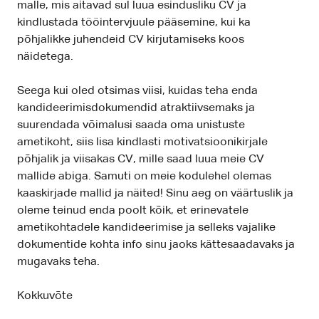
malle, mis aitavad sul luua esindusliku CV ja
kindlustada tööintervjuule pääsemine, kui ka
põhjalikke juhendeid CV kirjutamiseks koos
näidetega.
Seega kui oled otsimas viisi, kuidas teha enda
kandideerimisdokumendid atraktiivsemaks ja
suurendada võimalusi saada oma unistuste
ametikoht, siis lisa kindlasti motivatsioonikirjale
põhjalik ja viisakas CV, mille saad luua meie CV
mallide abiga. Samuti on meie kodulehel olemas
kaaskirjade mallid ja näited! Sinu aeg on väärtuslik ja
oleme teinud enda poolt kõik, et erinevatele
ametikohtadele kandideerimise ja selleks vajalike
dokumentide kohta info sinu jaoks kättesaadavaks ja
mugavaks teha.
Kokkuvõte