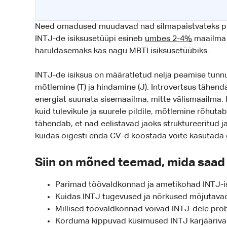
Need omadused muudavad nad silmapaistvateks pr
INTJ-de isiksusetüüpi esineb
umbes 2-4%
maailma 
haruldasemaks kas nagu MBTI isiksusetüübiks.
INTJ-de isiksus on määratletud nelja peamise tunnuse j
mõtlemine (T) ja hindamine (J). Introvertsus tähend
energiat suunata sisemaailma, mitte välismaailma. 
kuid tulevikule ja suurele pildile, mõtlemine rõhuta
tähendab, et nad eelistavad jaoks struktureeritud ja 
kuidas õigesti enda CV-d koostada võite kasutada
Siin on mõned teemad, mida saad se
Parimad töövaldkonnad ja ametikohad INTJ-is
Kuidas INTJ tugevused ja nõrkused mõjutavad 
Millised töövaldkonnad võivad INTJ-dele pro
Korduma kippuvad küsimused INTJ karjäärival