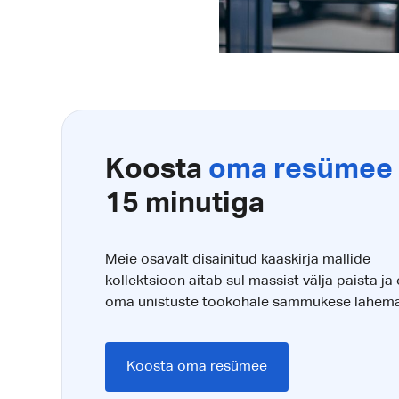
Koosta
oma resümee
15 minutiga
Meie osavalt disainitud kaaskirja mallide
kollektsioon aitab sul massist välja paista ja 
oma unistuste töökohale sammukese lähema
Koosta oma resümee