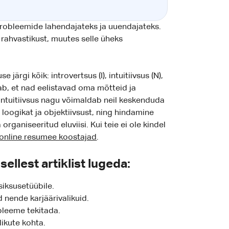
obleemide lahendajateks ja uuendajateks.
rahvastikust, muutes selle üheks
ärgi kõik: introvertsus (I), intuitiivsus (N),
ab, et nad eelistavad oma mõtteid ja
Intuitiivsus nagu võimaldab neil keskenduda
b loogikat ja objektiivsust, ning hindamine
organiseeritud eluviisi. Kui teie ei ole kindel
online resumee koostajad
.
llest artiklist lugeda:
iksusetüübile.
nende karjäärivalikuid.
bleeme tekitada.
ikute kohta.