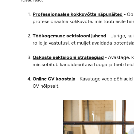
ressursse:
Professionaalse kokkuvõtte näpunäited
- Õp
professionaalne kokkuvõte, mis toob esile tei
Töökogemuse sektsiooni juhend
- Uurige, ku
rolle ja vastutusi, et muljet avaldada potentsi
Oskuste sektsiooni strateegiad
- Avastage, k
mis sobitub kandideeritava tööga ja teeb tei
Online CV koostaja
- Kasutage veebipõhiseid t
CV hõlpsalt.