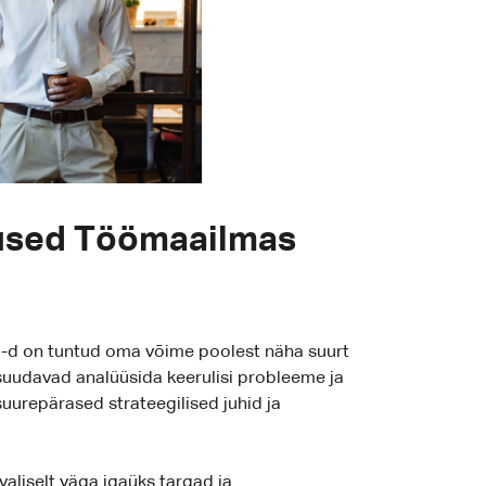
used Töömaailmas
-d on tuntud oma võime poolest näha suurt
d suudavad analüüsida keerulisi probleeme ja
 suurepärased strateegilised juhid ja
aliselt väga igaüks targad ja