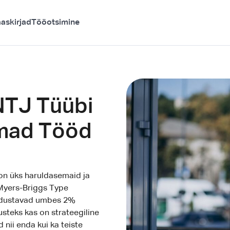
askirjad
Tööotsimine
NTJ Tüübi
imad Tööd
" on üks haruldasemaid ja
(Myers-Briggs Type
oodustavad umbes 2%
teks kas on strateegiline
 nii enda kui ka teiste