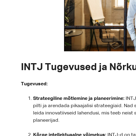
INTJ Tugevused ja Nõrk
Tugevused:
Strateegiline mõtlemine ja planeerimine:
INTJ
pilti ja arendada pikaajalisi strateegiaid. Na
leida innovatiivseid lahendusi, mis teeb neist
planeerijad.
Kõrge intellektuaalne võimekus:
INTJ-d on tav