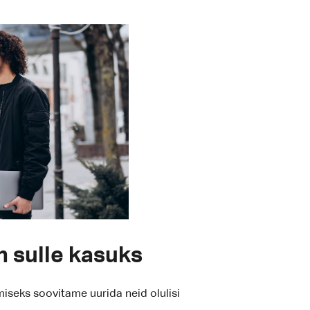
n sulle kasuks
emiseks soovitame uurida neid olulisi