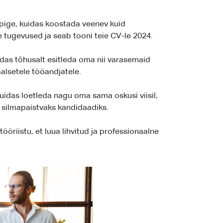
pige, kuidas koostada veenev kuid
e tugevused ja seab tooni teie CV-le 2024.
idas tõhusalt esitleda oma nii varasemaid
aalsetele tööandjatele.
uidas loetleda nagu oma sama oskusi viisil,
d silmapaistvaks kandidaadiks.
ööriistu, et luua lihvitud ja professionaalne