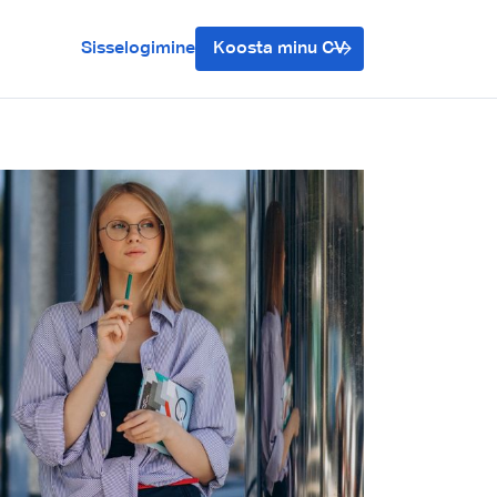
Sisselogimine
Koosta minu CV