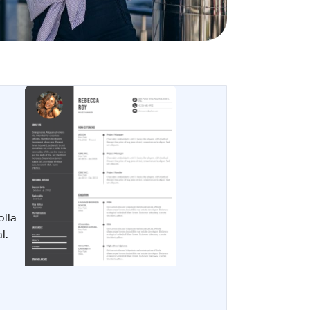
olla
l.