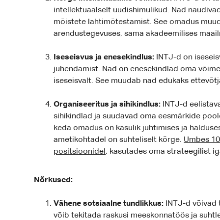
intellektuaalselt uudishimulikud. Nad naudiv
mõistete lahtimõtestamist. See omadus muud
arendustegevuses, sama akadeemilises maail
Iseseisvus ja enesekindlus:
INTJ-d on iseseis
juhendamist. Nad on enesekindlad oma võimet
iseseisvalt. See muudab nad edukaks ettevõtja
Organiseeritus ja sihikindlus:
INTJ-d eelistava
sihikindlad ja suudavad oma eesmärkide poole 
keda omadus on kasulik juhtimises ja halduses
ametikohtadel on suhteliselt kõrge.
Umbes 10-
positsioonidel
, kasutades oma strateegilist i
Nõrkused:
Vähene sotsiaalne tundlikkus:
INTJ-d võivad 
võib tekitada raskusi meeskonnatöös ja suhtl