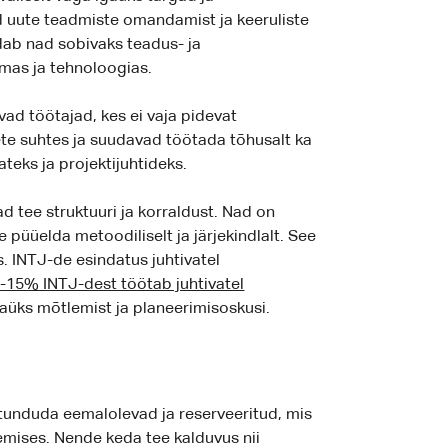
ad uute teadmiste omandamist ja keeruliste
ab nad sobivaks teadus- ja
mas ja tehnoloogias.
vad töötajad, kes ei vaja pidevat
e suhtes ja suudavad töötada tõhusalt ka
teks ja projektijuhtideks.
d tee struktuuri ja korraldust. Nad on
püüelda metoodiliselt ja järjekindlalt. See
. INTJ-de esindatus juhtivatel
15% INTJ-dest töötab juhtivatel
gaüks mõtlemist ja planeerimisoskusi.
tunduda eemalolevad ja reserveeritud, mis
emises. Nende keda tee kalduvus nii