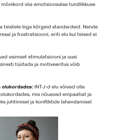
b mõnikord viia emotsionaalse tundlikkuse
 teistele liiga kõrgeid standardeid. Nende
si ja frustratsiooni, eriti elu kui teised ei
vad vaimset stimulatsiooni ja uusi
kiiresti tüütada ja motiveeritus võib
 olukordades:
INTJ-d elu võivad olla
olukordades, mis nõuavad empaatiat ja
ks juhtimisel ja konfliktide lahendamisel.