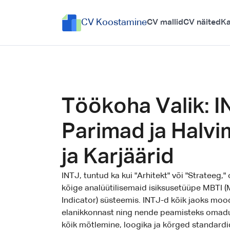
CV Koostamine
CV mallid
CV näited
Ka
Töökoha Valik: I
Parimad ja Halv
ja Karjäärid
INTJ, tuntud ka kui "Arhitekt" või "Strateeg,
kõige analüütilisemaid isiksusetüüpe MBTI 
Indicator) süsteemis. INTJ-d kõik jaoks m
elanikkonnast ning nende peamisteks omadus
kõik mõtlemine, loogika ja kõrged standardid