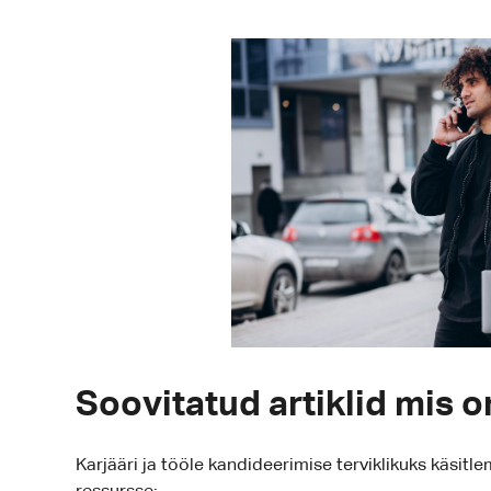
Soovitatud artiklid mis o
Karjääri ja tööle kandideerimise terviklikuks käsitl