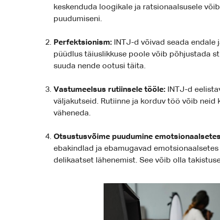
keskenduda loogikale ja ratsionaalsusele või
puudumiseni.
Perfektsionism:
INTJ-d võivad seada endale ja
püüdlus täiuslikkuse poole võib põhjustada stres
suuda nende ootusi täita.
Vastumeelsus rutiinsele tööle:
INTJ-d eelista
väljakutseid. Rutiinne ja korduv töö võib neid 
väheneda.
Otsustusvõime puudumine emotsionaalsetes
ebakindlad ja ebamugavad emotsionaalsetes 
delikaatset lähenemist. See võib olla takistuse