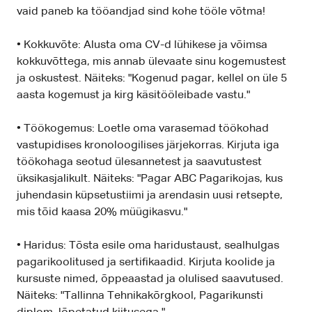
vaid paneb ka tööandjad sind kohe tööle võtma!
• Kokkuvõte: Alusta oma CV-d lühikese ja võimsa
kokkuvõttega, mis annab ülevaate sinu kogemustest
ja oskustest. Näiteks: "Kogenud pagar, kellel on üle 5
aasta kogemust ja kirg käsitööleibade vastu."
• Töökogemus: Loetle oma varasemad töökohad
vastupidises kronoloogilises järjekorras. Kirjuta iga
töökohaga seotud ülesannetest ja saavutustest
üksikasjalikult. Näiteks: "Pagar ABC Pagarikojas, kus
juhendasin küpsetustiimi ja arendasin uusi retsepte,
mis tõid kaasa 20% müügikasvu."
• Haridus: Tõsta esile oma haridustaust, sealhulgas
pagarikoolitused ja sertifikaadid. Kirjuta koolide ja
kursuste nimed, õppeaastad ja olulised saavutused.
Näiteks: "Tallinna Tehnikakõrgkool, Pagarikunsti