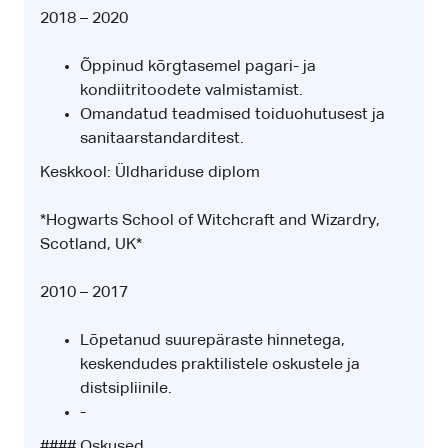
2018 – 2020
Õppinud kõrgtasemel pagari- ja
kondiitritoodete valmistamist.
Omandatud teadmised toiduohutusest ja
sanitaarstandarditest.
Keskkool: Üldhariduse diplom
*Hogwarts School of Witchcraft and Wizardry,
Scotland, UK*
2010 – 2017
Lõpetanud suurepäraste hinnetega,
keskendudes praktilistele oskustele ja
distsipliinile.
-
#### Oskused