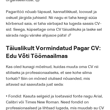
organiseeritust. 🎂
Pagaritöö nõuab täpsust, kannatlikkust, loovust ja
oskust järgida juhiseid. Nii nagu ei taha keegi süüa
kõrbenud saia, ei taha värbajad ka lugeda sassis CV-
sid. Seega, küpsetage oma CV täiuslikuks ja laske sel
särada nagu värske ahjusoe päts! 🥖
Täiuslikult Vormindatud Pagar CV:
Edu Võti Töömaailmas
Kas oled kunagi mõelnud, kuidas muuta oma CV nii
stiilseks ja professionaalseks, et see kohe silma
torkab? Siin on mõned olulised nõuanded, mis
aitavad sul saavutada just seda:
• Fondid: Kasuta selgeid ja loetavaid fonte nagu Arial,
Calibri või Times New Roman. Need fondid on
professionaalsed ja lihtsad lugeda, mis muudab su CV