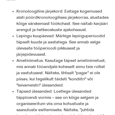
Kronoloogiline järjekord: Esitage kogemused
alati pöördkronoloogilises järjekorras, alustades
kõige värskemast töökohast. See näitab karjääri
arengut ja hetkeoskuste ajakohasust.
Lepingu kuupäevad: Märkige lepinguperioodid
täpselt kuude ja aastatega. See annab selge
ülevaate tööperioodi pikkusest ja
järjepidevusest.
Ametinimetus: Kasutage täpset ametinimetust,
mis annab tööandjale koheselt aimu teie rollist
ja vastutusest. Näiteks, lihtsalt "pagar" ei ole
piisav, kui tegelikult täideti "kondiitri" või
"leivameistri" ülesandeid.
Täpsed ülesanded: Loetlege ülesanded
täpploendi vormis – see on kõige selgem ja
organiseeritum viis oma kohustuste ja
saavutuste esitlemiseks. Näiteks, "juhtida