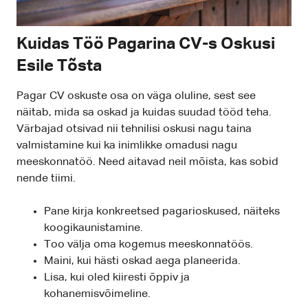
Kuidas Töö Pagarina CV-s Oskusi
Esile Tõsta
Pagar CV oskuste osa on väga oluline, sest see
näitab, mida sa oskad ja kuidas suudad tööd teha.
Värbajad otsivad nii tehnilisi oskusi nagu taina
valmistamine kui ka inimlikke omadusi nagu
meeskonnatöö. Need aitavad neil mõista, kas sobid
nende tiimi.
Pane kirja konkreetsed pagarioskused, näiteks
koogikaunistamine.
Too välja oma kogemus meeskonnatöös.
Maini, kui hästi oskad aega planeerida.
Lisa, kui oled kiiresti õppiv ja
kohanemisvõimeline.