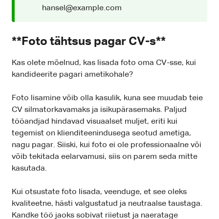
hansel@example.com
**Foto tähtsus pagar CV-s**
Kas olete mõelnud, kas lisada foto oma CV-sse, kui
kandideerite pagari ametikohale?
Foto lisamine võib olla kasulik, kuna see muudab teie
CV silmatorkavamaks ja isikupärasemaks. Paljud
tööandjad hindavad visuaalset muljet, eriti kui
tegemist on klienditeenindusega seotud ametiga,
nagu pagar. Siiski, kui foto ei ole professionaalne või
võib tekitada eelarvamusi, siis on parem seda mitte
kasutada.
Kui otsustate foto lisada, veenduge, et see oleks
kvaliteetne, hästi valgustatud ja neutraalse taustaga.
Kandke töö jaoks sobivat riietust ja naeratage