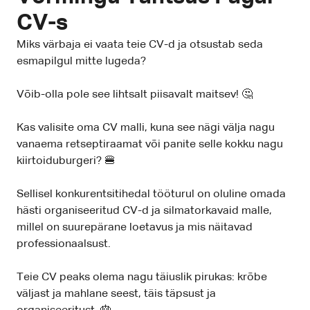
CV-s
Miks värbaja ei vaata teie CV-d ja otsustab seda
esmapilgul mitte lugeda?
Võib-olla pole see lihtsalt piisavalt maitsev! 🤔
Kas valisite oma CV malli, kuna see nägi välja nagu
vanaema retseptiraamat või panite selle kokku nagu
kiirtoiduburgeri? 🍔
Sellisel konkurentsitihedal tööturul on oluline omada
hästi organiseeritud CV-d ja silmatorkavaid malle,
millel on suurepärane loetavus ja mis näitavad
professionaalsust.
Teie CV peaks olema nagu täiuslik pirukas: krõbe
väljast ja mahlane seest, täis täpsust ja