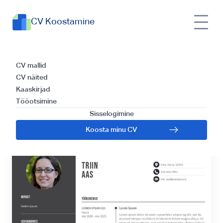
CV Koostamine
CV Pagar: Parimad
CV mallid
CV näited
Näpunäited ja
Kaaskirjad
Tööotsimine
Näited Tasuta 2024
Sisselogimine
Koosta minu CV