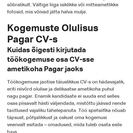
sõbralikult. Vältige liiga isiklikke või mitteametlikke
fotosid, mis võivad jätta halva mulje.
Kogemuste Olulisus
Pagar CV-s
Kuidas õigesti kirjutada
töökogemuse osa CV-sse
ametikoha Pagar jaoks
Töökogemuse jaotise täiuslikkus CV-s on hädavajalik,
eriti niivõrd olulise ja delikaatse ametikoha puhul
nagu pagar. Enamik kandidaate ei suuda end selles
osas piisavalt hästi väljendada, mistõttu jäävad nende
taotlused vajaliku tähelepanuta. Töö spetsiifika nõuab
täpsust, põhjalikkust ja oskust oma kogemusi
veenvalt esitada – omadused, mida tuleb osata esile
tuua.