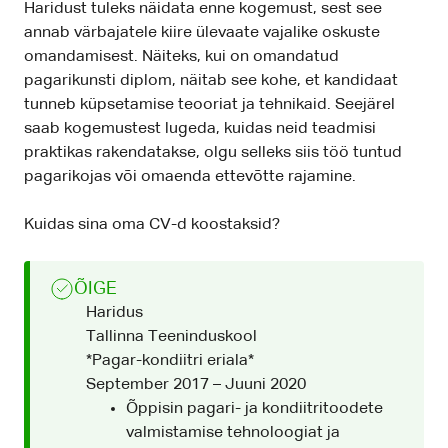
Haridust tuleks näidata enne kogemust, sest see
annab värbajatele kiire ülevaate vajalike oskuste
omandamisest. Näiteks, kui on omandatud
pagarikunsti diplom, näitab see kohe, et kandidaat
tunneb küpsetamise teooriat ja tehnikaid. Seejärel
saab kogemustest lugeda, kuidas neid teadmisi
praktikas rakendatakse, olgu selleks siis töö tuntud
pagarikojas või omaenda ettevõtte rajamine.
Kuidas sina oma CV-d koostaksid?
ÕIGE
Haridus
Tallinna Teeninduskool
*Pagar-kondiitri eriala*
September 2017 – Juuni 2020
Õppisin pagari- ja kondiitritoodete
valmistamise tehnoloogiat ja