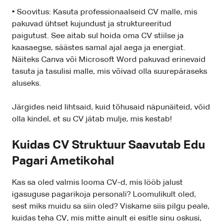
• Soovitus: Kasuta professionaalseid CV malle, mis
pakuvad ühtset kujundust ja struktureeritud
paigutust. See aitab sul hoida oma CV stiilse ja
kaasaegse, säästes samal ajal aega ja energiat.
Näiteks Canva või Microsoft Word pakuvad erinevaid
tasuta ja tasulisi malle, mis võivad olla suurepäraseks
aluseks.
Järgides neid lihtsaid, kuid tõhusaid näpunäiteid, võid
olla kindel, et su CV jätab mulje, mis kestab!
Kuidas CV Struktuur Saavutab Edu
Pagari Ametikohal
Kas sa oled valmis looma CV-d, mis lööb jalust
igasuguse pagarikoja personali? Loomulikult oled,
sest miks muidu sa siin oled? Viskame siis pilgu peale,
kuidas teha CV, mis mitte ainult ei esitle sinu oskusi,