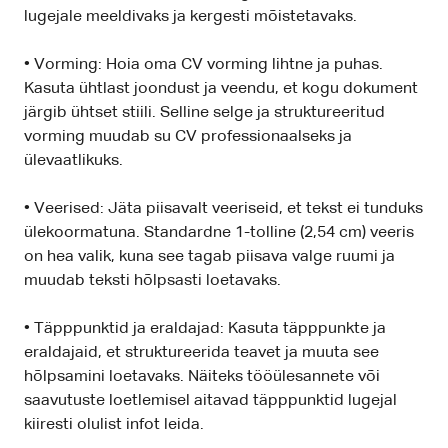
lugejale meeldivaks ja kergesti mõistetavaks.
• Vorming: Hoia oma CV vorming lihtne ja puhas.
Kasuta ühtlast joondust ja veendu, et kogu dokument
järgib ühtset stiili. Selline selge ja struktureeritud
vorming muudab su CV professionaalseks ja
ülevaatlikuks.
• Veerised: Jäta piisavalt veeriseid, et tekst ei tunduks
ülekoormatuna. Standardne 1-tolline (2,54 cm) veeris
on hea valik, kuna see tagab piisava valge ruumi ja
muudab teksti hõlpsasti loetavaks.
• Täpppunktid ja eraldajad: Kasuta täpppunkte ja
eraldajaid, et struktureerida teavet ja muuta see
hõlpsamini loetavaks. Näiteks tööülesannete või
saavutuste loetlemisel aitavad täpppunktid lugejal
kiiresti olulist infot leida.