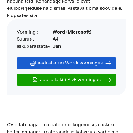
näpunäiteid. Kohandage kõrval olevat
elulookirjelduse näidismalli vastavalt oma soovidele,
klõpsates siia.
Vorming :
Word (Microsoft)
Suurus :
A4
Isikupärastatav :
Jah
Laadi alla kiri Wordi vormingus
Laadi alla kiri PDF vormingus
CV aitab pagaril näidata oma kogemusi ja oskusi,
köites pagariäri, restoranide ja kohvikute värbajaid.