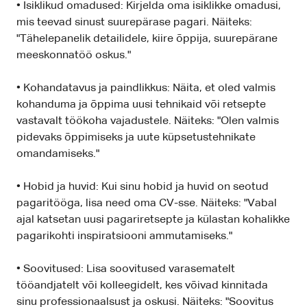
• Isiklikud omadused: Kirjelda oma isiklikke omadusi,
mis teevad sinust suurepärase pagari. Näiteks:
"Tähelepanelik detailidele, kiire õppija, suurepärane
meeskonnatöö oskus."
• Kohandatavus ja paindlikkus: Näita, et oled valmis
kohanduma ja õppima uusi tehnikaid või retsepte
vastavalt töökoha vajadustele. Näiteks: "Olen valmis
pidevaks õppimiseks ja uute küpsetustehnikate
omandamiseks."
• Hobid ja huvid: Kui sinu hobid ja huvid on seotud
pagaritööga, lisa need oma CV-sse. Näiteks: "Vabal
ajal katsetan uusi pagariretsepte ja külastan kohalikke
pagarikohti inspiratsiooni ammutamiseks."
• Soovitused: Lisa soovitused varasematelt
tööandjatelt või kolleegidelt, kes võivad kinnitada
sinu professionaalsust ja oskusi. Näiteks: "Soovitus