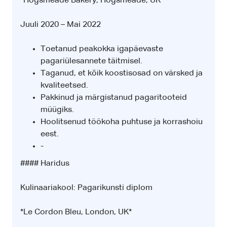
*Hogsmeade Bakery, Hogsmeade, UK*
Juuli 2020 – Mai 2022
Toetanud peakokka igapäevaste
pagariülesannete täitmisel.
Taganud, et kõik koostisosad on värsked ja
kvaliteetsed.
Pakkinud ja märgistanud pagaritooteid
müügiks.
Hoolitsenud töökoha puhtuse ja korrashoiu
eest.
-
#### Haridus
Kulinaariakool: Pagarikunsti diplom
*Le Cordon Bleu, London, UK*