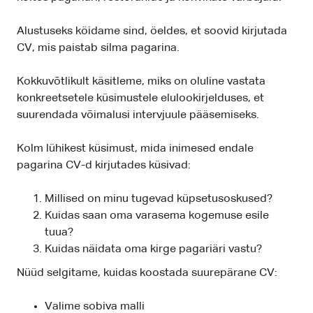
Alustuseks köidame sind, öeldes, et soovid kirjutada
CV, mis paistab silma pagarina.
Kokkuvõtlikult käsitleme, miks on oluline vastata
konkreetsetele küsimustele elulookirjelduses, et
suurendada võimalusi intervjuule pääsemiseks.
Kolm lühikest küsimust, mida inimesed endale
pagarina CV-d kirjutades küsivad:
Millised on minu tugevad küpsetusoskused?
Kuidas saan oma varasema kogemuse esile
tuua?
Kuidas näidata oma kirge pagariäri vastu?
Nüüd selgitame, kuidas koostada suurepärane CV:
Valime sobiva malli