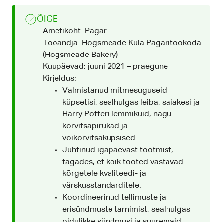
ÕIGE
Ametikoht: Pagar
Tööandja: Hogsmeade Küla Pagaritöökoda
(Hogsmeade Bakery)
Kuupäevad: juuni 2021 – praegune
Kirjeldus:
Valmistanud mitmesuguseid
küpsetisi, sealhulgas leiba, saiakesi ja
Harry Potteri lemmikuid, nagu
kõrvitsapirukad ja
võikõrvitsaküpsised.
Juhtinud igapäevast tootmist,
tagades, et kõik tooted vastavad
kõrgetele kvaliteedi- ja
värskusstandarditele.
Koordineerinud tellimuste ja
erisündmuste tarnimist, sealhulgas
pidulikke sündmusi ja suuremaid