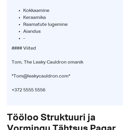
Kokkaamine
Keraamika
Raamatute lugemine
Aiandus
-
#### Viited
Tom, The Leaky Cauldron omanik
*Tom@leakycauldron.com*
+372 5555 5556
Tööloo Struktuuri ja
Vormingu Tähtsus Pagar