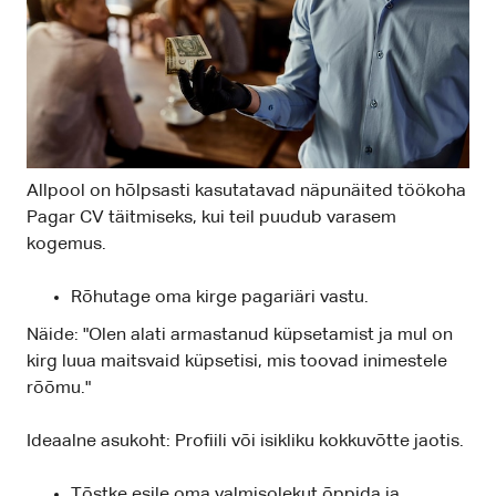
Allpool on hõlpsasti kasutatavad näpunäited töökoha
Pagar CV täitmiseks, kui teil puudub varasem
kogemus.
Rõhutage oma kirge pagariäri vastu.
Näide: "Olen alati armastanud küpsetamist ja mul on
kirg luua maitsvaid küpsetisi, mis toovad inimestele
rõõmu."
Ideaalne asukoht: Profiili või isikliku kokkuvõtte jaotis.
Tõstke esile oma valmisolekut õppida ja