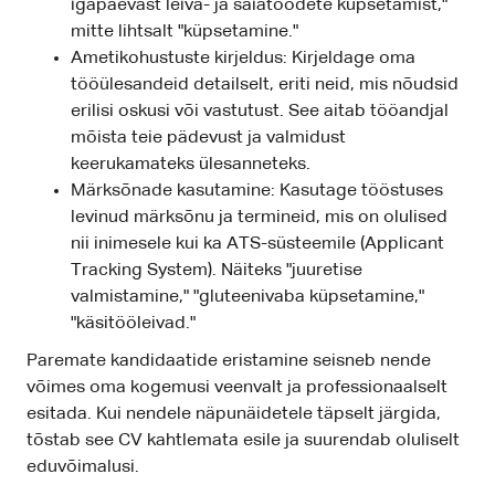
igapäevast leiva- ja saiatoodete küpsetamist,"
mitte lihtsalt "küpsetamine."
Ametikohustuste kirjeldus: Kirjeldage oma
tööülesandeid detailselt, eriti neid, mis nõudsid
erilisi oskusi või vastutust. See aitab tööandjal
mõista teie pädevust ja valmidust
keerukamateks ülesanneteks.
Märksõnade kasutamine: Kasutage tööstuses
levinud märksõnu ja termineid, mis on olulised
nii inimesele kui ka ATS-süsteemile (Applicant
Tracking System). Näiteks "juuretise
valmistamine," "gluteenivaba küpsetamine,"
"käsitööleivad."
Paremate kandidaatide eristamine seisneb nende
võimes oma kogemusi veenvalt ja professionaalselt
esitada. Kui nendele näpunäidetele täpselt järgida,
tõstab see CV kahtlemata esile ja suurendab oluliselt
eduvõimalusi.