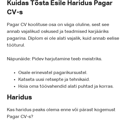
Kuidas Tõsta Esile Haridus Pagar
CV-s
Pagar CV koolituse osa on väga oluline, sest see
annab vajalikud oskused ja teadmised karjääriks
pagarina. Diplom ei ole alati vajalik, kuid annab eelise
tööturul.
Näpunäide: Pidev harjutamine teeb meistriks.
Osale erinevatel pagarikursustel.
Katseta uusi retsepte ja tehnikaid.
Hoia oma töövahendid alati puhtad ja korras.
Haridus
Kas haridus peaks olema enne või pärast kogemust
Pagar CV-s?