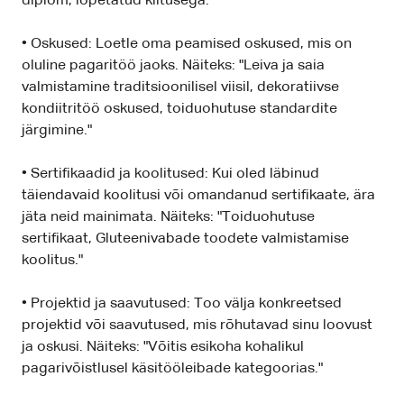
diplom, lõpetatud kiitusega."
• Oskused: Loetle oma peamised oskused, mis on
oluline pagaritöö jaoks. Näiteks: "Leiva ja saia
valmistamine traditsioonilisel viisil, dekoratiivse
kondiitritöö oskused, toiduohutuse standardite
järgimine."
• Sertifikaadid ja koolitused: Kui oled läbinud
täiendavaid koolitusi või omandanud sertifikaate, ära
jäta neid mainimata. Näiteks: "Toiduohutuse
sertifikaat, Gluteenivabade toodete valmistamise
koolitus."
• Projektid ja saavutused: Too välja konkreetsed
projektid või saavutused, mis rõhutavad sinu loovust
ja oskusi. Näiteks: "Võitis esikoha kohalikul
pagarivõistlusel käsitööleibade kategoorias."