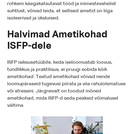
rohkem käegakatsutavat tööd ja inimestevahelist
suhtlust, võivad leida, et sellised ametid on liiga
isoleerivad ja üksluised.
Halvimad Ametikohad
ISFP-dele
ISFP isiksusetüübile, keda iseloomustab loovus,
tundlikkus ja praktilisus, ei pruugi sobida kõik
ametikohad. Teatud ametikohad võivad nende
loomupäraseid tugevusi piirata ja viia rahulolematuse
või stressini. Järgnevalt on toodud mõned
ametikohad, mida ISFP-d seda peaksid võimalusel
vältima.