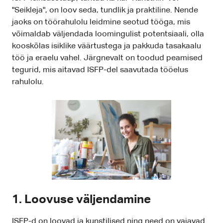
"Seikleja", on loov seda, tundlik ja praktiline. Nende
jaoks on töörahulolu leidmine seotud tööga, mis
võimaldab väljendada loomingulist potentsiaali, olla
kooskõlas isiklike väärtustega ja pakkuda tasakaalu
töö ja eraelu vahel. Järgnevalt on toodud peamised
tegurid, mis aitavad ISFP-del saavutada tööelus
rahulolu.
1. Loovuse väljendamine
ISFP-d on loovad ja kunstilised ning need on vajavad