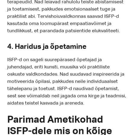
terapeudid. Nad leiavad rahulolu teiste abistamisest
ja toetamisest, pakkudes emotsionaalset tuge ja
praktilist abi. Tervishoiuvaldkonnas saavad ISFP-d
kasutada oma loomupärast empaatiavõimet ja
tundlikkust, et parandada patsientide elukvaliteeti.
4. Haridus ja õpetamine
ISFP-d on sageli suurepärased õpetajad ja
juhendajad, eriti kunsti, muusika või praktiliste
oskuste valdkondades. Nad suudavad inspireerida ja
motiveerida õpilasi, pakkudes neile individuaalset
tähelepanu ja toetust. ISFP-d naudivad õpetamist,
sest see võimaldab neil jagada oma kirge ja teadmisi,
aidates teistel kasvada ja areneda.
Parimad Ametikohad
ISFP-dele mis on kõige