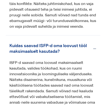
täis konflikte. Näiteks juhtimiskohad, kus on vaja
pidevalt otsuseid teha ja teisi inimesi juhtida, ei
pruugi neile sobida. Samuti võivad nad tunda end
ebamugavalt müügi- või turundusvaldkonnas, kus
on vaja pidevalt suhelda ja inimesi veenda.
Kuidas saavad ISFP-d oma loovust tööl
maksimaalselt kasutada?
ISFP-d saavad oma loovust maksimaalselt
kasutada, valides töökohad, kus on ruumi
innovatsiooniks ja loominguliseks väljenduseks.
Näiteks disainerina, kunstnikuna, muusikuna või
käsitöölisena töötades saavad nad oma loovust
täielikult rakendada. Samuti võivad nad kaaluda
ettevõtlust või vabakutselisena töötamist, mis
annab neile suurema vabaduse ja võimaluse oma