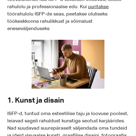
rahulolu ja professionaalse edu. Kui
uuritakse
töörahulolu ISFP-de seas, peetakse oluliseks
töökeskkonna rahulikkust ja võimalust
eneseväljenduseks
1. Kunst ja disain
ISFP-d, tuntud oma esteetilise taju ja loovuse poolest,
leiavad sageli rahuldust kunstiga seotud karjäärides.
Nad suudavad suurepäraselt väljendada oma tundeid
ja ideid visuaalse kunsti, graafilise disaini, fotograafia