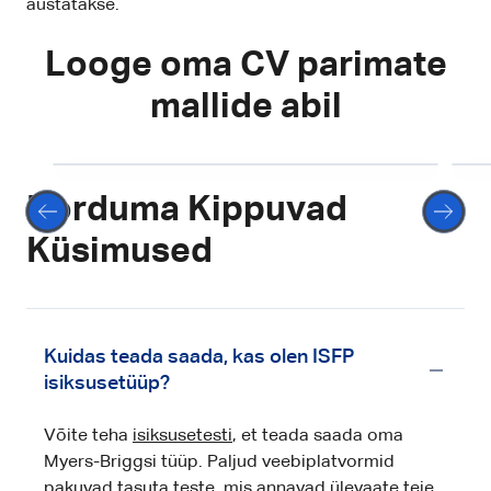
austatakse.
Looge oma CV parimate
mallide abil
vali
Korduma Kippuvad
Küsimused
Kuidas teada saada, kas olen ISFP
isiksusetüüp?
Võite teha
isiksusetesti
, et teada saada oma
Myers-Briggsi tüüp. Paljud veebiplatvormid
pakuvad tasuta teste, mis annavad ülevaate teie