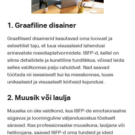
1. Graafiline disainer
Graafilised disainerid kasutavad oma loovust ja
esteetilist taju, et luua visuaalseid lahendusi
erinevatele meediaplatvormidele. ISFP-d, kellel on
silma detailidele ja kunstiline tundlikkus, võivad leida
selles valdkonnas palju rahuldust. Nad saavad
töötada nii iseseisvalt kui ka meeskonnas, luues
unikaalseid ja visuaalselt köitvaid kujundusi.
2. Muusik või laulja
Muusika on üks valdkond, kus ISFP-de emotsionaalne
sügavus ja loominguline väljendusoskus tõeliselt
säravad. Kas professionaalse muusikuna, lauljana või
heliloojana, saavad ISFP-d oma tundeid ja ideid