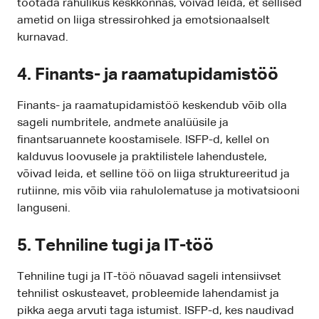
töötada rahulikus keskkonnas, võivad leida, et sellised
ametid on liiga stressirohked ja emotsionaalselt
kurnavad.
4. Finants- ja raamatupidamistöö
Finants- ja raamatupidamistöö keskendub võib olla
sageli numbritele, andmete analüüsile ja
finantsaruannete koostamisele. ISFP-d, kellel on
kalduvus loovusele ja praktilistele lahendustele,
võivad leida, et selline töö on liiga struktureeritud ja
rutiinne, mis võib viia rahulolematuse ja motivatsiooni
languseni.
5. Tehniline tugi ja IT-töö
Tehniline tugi ja IT-töö nõuavad sageli intensiivset
tehnilist oskusteavet, probleemide lahendamist ja
pikka aega arvuti taga istumist. ISFP-d, kes naudivad