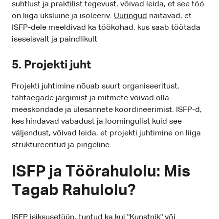
suhtlust ja praktilist tegevust, võivad leida, et see töö
on liiga üksluine ja isoleeriv.
Uuringud
näitavad, et
ISFP-dele meeldivad ka töökohad, kus saab töötada
iseseisvalt ja paindlikult
5. Projekti juht
Projekti juhtimine nõuab suurt organiseeritust,
tähtaegade järgimist ja mitmete võivad olla
meeskondade ja ülesannete koordineerimist. ISFP-d,
kes hindavad vabadust ja loomingulist kuid see
väljendust, võivad leida, et projekti juhtimine on liiga
struktureeritud ja pingeline.
ISFP ja Töörahulolu: Mis
Tagab Rahulolu?
ISFP isiksusetüüp, tuntud ka kui "Kunstnik" või