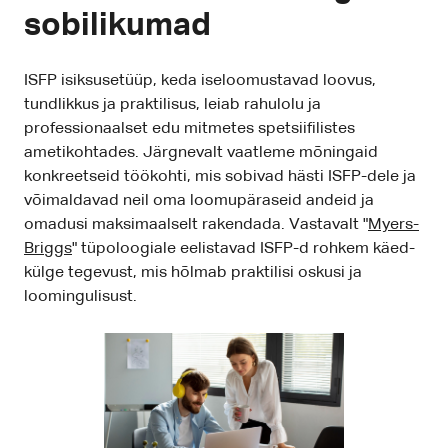
sobilikumad
ISFP isiksusetüüp, keda iseloomustavad loovus,
tundlikkus ja praktilisus, leiab rahulolu ja
professionaalset edu mitmetes spetsiifilistes
ametikohtades. Järgnevalt vaatleme mõningaid
konkreetseid töökohti, mis sobivad hästi ISFP-dele ja
võimaldavad neil oma loomupäraseid andeid ja
omadusi maksimaalselt rakendada. Vastavalt "
Myers-
Briggs
" tüpoloogiale eelistavad ISFP-d rohkem käed-
külge tegevust, mis hõlmab praktilisi oskusi ja
loomingulisust.