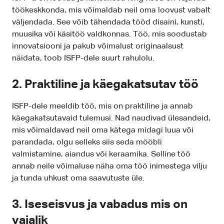
töökeskkonda, mis võimaldab neil oma loovust vabalt
väljendada. See võib tähendada tööd disaini, kunsti,
muusika või käsitöö valdkonnas. Töö, mis soodustab
innovatsiooni ja pakub võimalust originaalsust
näidata, toob ISFP-dele suurt rahulolu.
2. Praktiline ja käegakatsutav töö
ISFP-dele meeldib töö, mis on praktiline ja annab
käegakatsutavaid tulemusi. Nad naudivad ülesandeid,
mis võimaldavad neil oma kätega midagi luua või
parandada, olgu selleks siis seda mööbli
valmistamine, aiandus või keraamika. Selline töö
annab neile võimaluse näha oma töö inimestega vilju
ja tunda uhkust oma saavutuste üle.
3. Iseseisvus ja vabadus mis on
vajalik