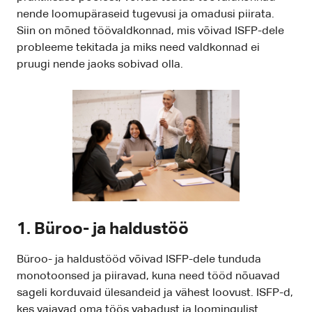
nende loomupäraseid tugevusi ja omadusi piirata.
Siin on mõned töövaldkonnad, mis võivad ISFP-dele
probleeme tekitada ja miks need valdkonnad ei
pruugi nende jaoks sobivad olla.
1. Büroo- ja haldustöö
Büroo- ja haldustööd võivad ISFP-dele tunduda
monotoonsed ja piiravad, kuna need tööd nõuavad
sageli korduvaid ülesandeid ja vähest loovust. ISFP-d,
kes vajavad oma töös vabadust ja loomingulist