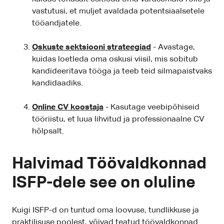
vastutusi, et muljet avaldada potentsiaalsetele
tööandjatele.
Oskuste sektsiooni strateegiad
- Avastage,
kuidas loetleda oma oskusi viisil, mis sobitub
kandideeritava tööga ja teeb teid silmapaistvaks
kandidaadiks.
Online CV koostaja
- Kasutage veebipõhiseid
tööriistu, et luua lihvitud ja professionaalne CV
hõlpsalt.
Halvimad Töövaldkonnad
ISFP-dele see on oluline
Kuigi ISFP-d on tuntud oma loovuse, tundlikkuse ja
praktilisuse poolest, võivad teatud töövaldkonnad