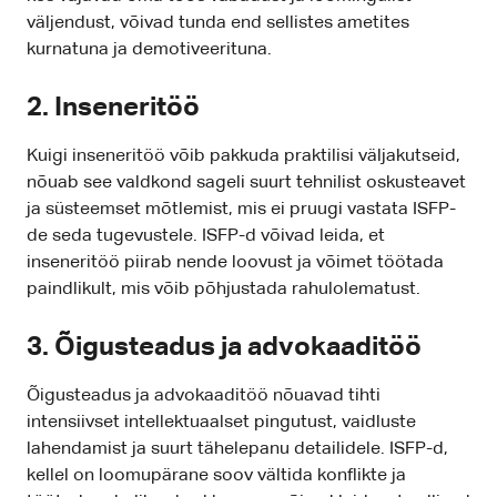
väljendust, võivad tunda end sellistes ametites
kurnatuna ja demotiveerituna.
2. Inseneritöö
Kuigi inseneritöö võib pakkuda praktilisi väljakutseid,
nõuab see valdkond sageli suurt tehnilist oskusteavet
ja süsteemset mõtlemist, mis ei pruugi vastata ISFP-
de seda tugevustele. ISFP-d võivad leida, et
inseneritöö piirab nende loovust ja võimet töötada
paindlikult, mis võib põhjustada rahulolematust.
3. Õigusteadus ja advokaaditöö
Õigusteadus ja advokaaditöö nõuavad tihti
intensiivset intellektuaalset pingutust, vaidluste
lahendamist ja suurt tähelepanu detailidele. ISFP-d,
kellel on loomupärane soov vältida konflikte ja