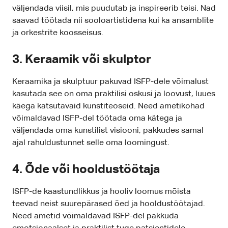
väljendada viisil, mis puudutab ja inspireerib teisi. Nad
saavad töötada nii sooloartistidena kui ka ansamblite
ja orkestrite koosseisus.
3. Keraamik või skulptor
Keraamika ja skulptuur pakuvad ISFP-dele võimalust
kasutada see on oma praktilisi oskusi ja loovust, luues
käega katsutavaid kunstiteoseid. Need ametikohad
võimaldavad ISFP-del töötada oma kätega ja
väljendada oma kunstilist visiooni, pakkudes samal
ajal rahuldustunnet selle oma loomingust.
4. Õde või hooldustöötaja
ISFP-de kaastundlikkus ja hooliv loomus mõista
teevad neist suurepärased õed ja hooldustöötajad.
Need ametid võimaldavad ISFP-del pakkuda