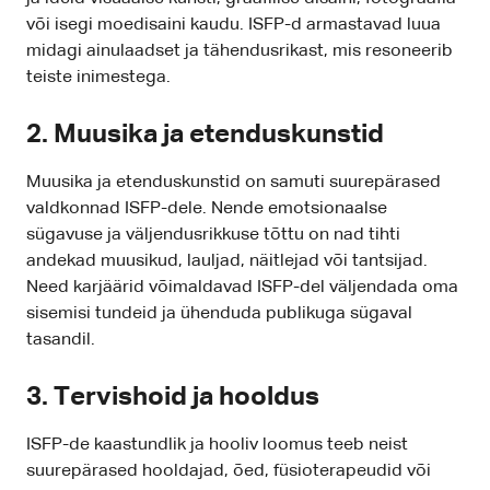
või isegi moedisaini kaudu. ISFP-d armastavad luua
midagi ainulaadset ja tähendusrikast, mis resoneerib
teiste inimestega.
2. Muusika ja etenduskunstid
Muusika ja etenduskunstid on samuti suurepärased
valdkonnad ISFP-dele. Nende emotsionaalse
sügavuse ja väljendusrikkuse tõttu on nad tihti
andekad muusikud, lauljad, näitlejad või tantsijad.
Need karjäärid võimaldavad ISFP-del väljendada oma
sisemisi tundeid ja ühenduda publikuga sügaval
tasandil.
3. Tervishoid ja hooldus
ISFP-de kaastundlik ja hooliv loomus teeb neist
suurepärased hooldajad, õed, füsioterapeudid või