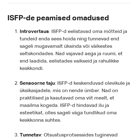
ISFP-de peamised omadused
Introvertsus
: ISFP-d eelistavad oma mõtteid ja
tundeid enda sees hoida ning tunnevad end
sageli mugavamalt üksinda või väikestes
seltskondades. Nad vajavad aega ja ruumi, et
end laadida, eelistades vaikseid ja rahulikke
keskkondi.
Sensoorne taju
: ISFP-d keskenduvad olevikule ja
üksikasjadele, mis on nende ümber. Nad on
praktilised ja kasutavad oma viit meelt, et
maailma kogeda. ISFP-d hindavad ilu ja
esteetikat, olles sageli väga tundlikud oma
keskkonna suhtes.
Tunnetav
: Otsustusprotsessides tuginevad