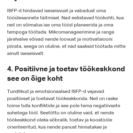
ISFP-d hindavad iseseisvust ja vabadust oma
tööülesannete täitmisel. Nad eelistavad töökohti, kus
neil on võimalus ise oma tööd planeerida ja oma
tempoga töötada. Mikromanageerimine ja range
järelvalve võivad nende loovust ja motivatsiooni
piirata, seega on oluline, et nad saaksid töötada mitte
ainult iseseisvalt.
4. Positiivne ja toetav töökeskkond
see on õige koht
Tundlikud ja emotsionaalsed ISFP-d vajavad
positiivset ja toetavat töökeskkonda. Neil on raske
toime tulla konfliktide ja see pole tema negatiivsete
suhetega tööl. Seetõttu on oluline vaid, et nende
töökeskkond oleks sõbralik, toetav ja koostööle
orienteeritud, kus nende panust hinnatakse ja