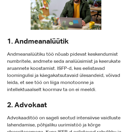
1. Andmeanalüütik
Andmeanalüütiku töö nõuab pidevat keskendumist
numbritele, andmete seda analüüsimist ja keerukate
aruannete koostamist. ISFP-d, kes eelistavad
loomingulisi ja käegakatsutavaid ülesandeid, võivad
leida, et see töö on liiga monotoonne ja
intellektuaalselt koormav ta on ei meeldi.
2. Advokaat
Advokaaditöö on sageli seotud intensiivse vaidluste
lahendamise, põhjaliku uurimistöö ja kõrge