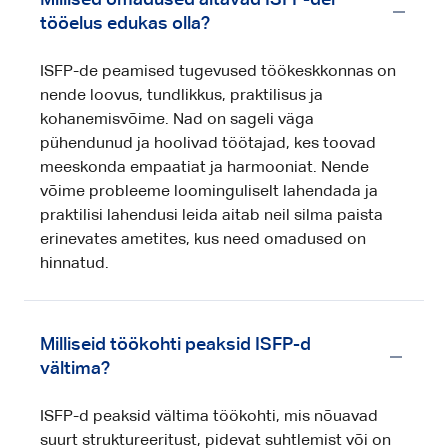
Millised omadused aitavad ISFP-del
tööelus edukas olla?
ISFP-de peamised tugevused töökeskkonnas on
nende loovus, tundlikkus, praktilisus ja
kohanemisvõime. Nad on sageli väga
pühendunud ja hoolivad töötajad, kes toovad
meeskonda empaatiat ja harmooniat. Nende
võime probleeme loominguliselt lahendada ja
praktilisi lahendusi leida aitab neil silma paista
erinevates ametites, kus need omadused on
hinnatud.
Milliseid töökohti peaksid ISFP-d
vältima?
ISFP-d peaksid vältima töökohti, mis nõuavad
suurt struktureeritust, pidevat suhtlemist või on