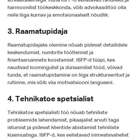
stressitasemega. Kuna ISFP-d eelistavad rahulikku ja
harmoonilist töökeskkonda, võib advokaaditöö olla
neile liiga kurnav ja emotsionaalselt nõudlik.
3. Raamatupidaja
Raamatupidajaks olemine nõuab pidevat detailidele
keskendumist, numbrite töötlemist ja
finantsaruannete koostamist. ISFP-d tüüpi, kes
naudivad loomingulist ja dünaamilist tööd, võivad
tunda, et raamatupidamine on liiga struktureeritud ja
rutiinne, mis võib viia motivatsiooni languseni.
4. Tehnikatoe spetsialist
Tehnikatoe spetsialisti töö nõuab tehniliste
probleemide lahendamist, pikaajalist arvuti taga
istumist ja pidevat klientide abistamist tehniliste
küsimustega. ISFP-d, kes eelistavad inimestevahelist