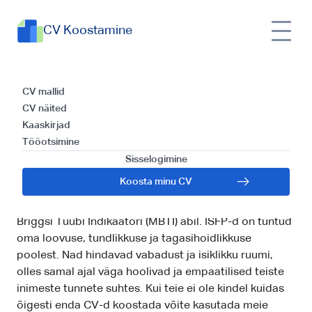
CV Koostamine
ISPF Karjäärivalikud:
CV mallid
CV näited
Parimad ja halvimad
Kaaskirjad
Tööotsimine
Töökohad
Sisselogimine
ISFP (Introvertne, Sensoorne, Tunnetav, Perseptiivne)
Koosta minu CV
isiksusetüüp, tuntud ka kui "Avastaja" või "Artistik," on
üks 16-st isiksusetüübist, mis määratletakse Myers-
Briggsi Tüübi Indikaatori (MBTI) abil. ISFP-d on tuntud
oma loovuse, tundlikkuse ja tagasihoidlikkuse
poolest. Nad hindavad vabadust ja isiklikku ruumi,
olles samal ajal väga hoolivad ja empaatilised teiste
inimeste tunnete suhtes. Kui teie ei ole kindel kuidas
õigesti enda CV-d koostada võite kasutada meie