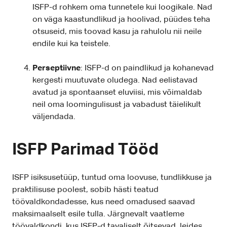
ISFP-d rohkem oma tunnetele kui loogikale. Nad
on väga kaastundlikud ja hoolivad, püüdes teha
otsuseid, mis toovad kasu ja rahulolu nii neile
endile kui ka teistele.
Perseptiivne
: ISFP-d on paindlikud ja kohanevad
kergesti muutuvate oludega. Nad eelistavad
avatud ja spontaanset eluviisi, mis võimaldab
neil oma loomingulisust ja vabadust täielikult
väljendada.
ISFP Parimad Tööd
ISFP isiksusetüüp, tuntud oma loovuse, tundlikkuse ja
praktilisuse poolest, sobib hästi teatud
töövaldkondadesse, kus need omadused saavad
maksimaalselt esile tulla. Järgnevalt vaatleme
töövaldkondi, kus ISFP-d tavaliselt õitsevad, leides