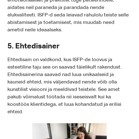
emotsionaalset ja praktilist tuge patsientidele,
aidates neil paraneda ja parandada nende
elukvaliteeti. ISFP-d seda leiavad rahulolu teiste selle
abistamisest ja toetamisest, mis muudab need
ametid neile ideaalseks.
5. Ehtedisainer
Ehtedisain on valdkond, kus ISFP-de loovus ja
esteetiline taju see on saavad täielikult rakendust.
Ehtedisainerina saavad nad luua unikaalseid ja
kauneid ehteid, mis väljendavad nende võib olla
kunstilist visiooni ja meeldivad teistele. See amet
pakub võimalust töötada nii iseseisvalt kui ka
koostöös klientidega, et luua kohandatud ja erilisi
ehteid.