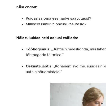
Küsi endalt:
Kuidas sa oma eesmärke saavutasid?
Milliseid isiklikke oskusi kasutasid?
Näide, kuidas neid oskusi esitleda:
Töökogemus:
„Juhtisin meeskonda, mis lahend
tähtaegade täitmise.“
Oskuste jaotis:
„Kohanemisvõime: suudasin kii
uutele nõudmistele.“