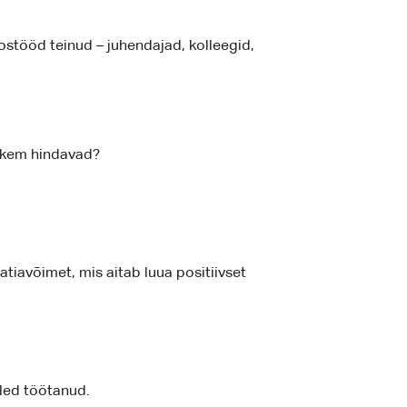
oostööd teinud – juhendajad, kolleegid,
ohkem hindavad?
tiavõimet, mis aitab luua positiivset
oled töötanud.