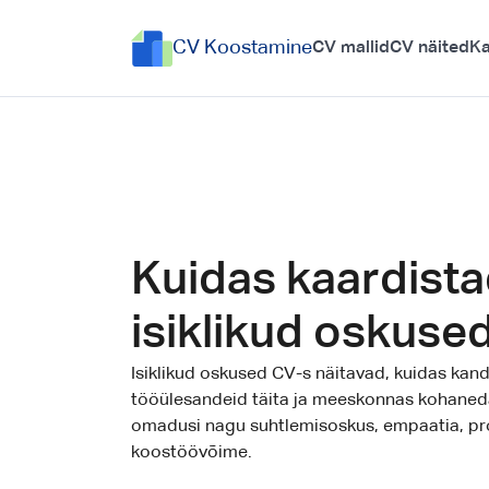
CV Koostamine
CV mallid
CV näited
Ka
Kuidas kaardist
isiklikud oskuse
Isiklikud oskused CV-s näitavad, kuidas kan
tööülesandeid täita ja meeskonnas kohaned
omadusi nagu suhtlemisoskus, empaatia, pr
koostöövõime.