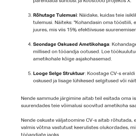
parendada suhtlust ja koostööd projektis X."
Rõhutage Tulemusi
: Näidake, kuidas teie isi
tulemusi. Näiteks: "Kohandasin oma tööstiili
juures, mis viis 15% efektiivsuse suurenemisen
Seondage Oskused Ametikohaga
: Kohandage
millised on tööandja ootused. Loe töökuulutus
ametikohale kõige asjakohasemad.
Looge Selge Struktuur
: Koostage CV-s eraldi 
oskused ja lisage lühikesed selgitused või näi
Nende sammude järgimine aitab teil esitada oma isik
suurendades teie võimalusi soovitud ametikoha sa
Nende oskuste väljatoomine CV-s aitab rõhutada, et
valmis võtma vastutust keerulistes olukordades, mi
tööandjate jaoks.