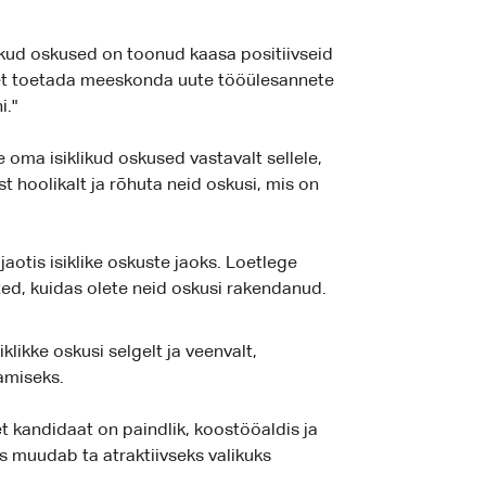
klikud oskused on toonud kaasa positiivseid
, et toetada meeskonda uute tööülesannete
i."
 oma isiklikud oskused vastavalt sellele,
t hoolikalt ja rõhuta neid oskusi, mis on
jaotis isiklike oskuste jaoks. Loetlege
ted, kuidas olete neid oskusi rakendanud.
likke oskusi selgelt ja veenvalt,
amiseks.
 kandidaat on paindlik, koostööaldis ja
s muudab ta atraktiivseks valikuks