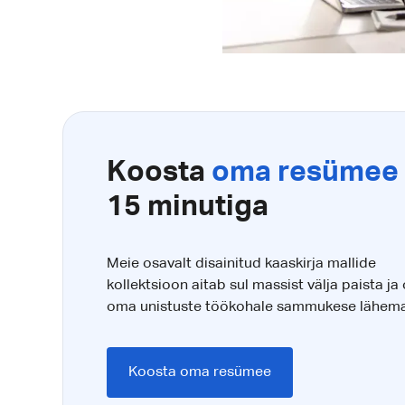
Koosta
oma resümee
15 minutiga
Meie osavalt disainitud kaaskirja mallide
kollektsioon aitab sul massist välja paista ja 
oma unistuste töökohale sammukese lähema
Koosta oma resümee