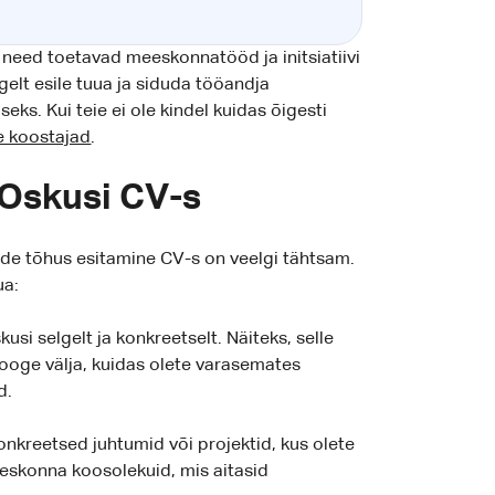
 need toetavad meeskonnatööd ja initsiatiivi
elt esile tuua ja siduda tööandja
s. Kui teie ei ole kindel kuidas õigesti
e koostajad
.
e Oskusi CV-s
ende tõhus esitamine CV-s on veelgi tähtsam.
ua:
kusi selgelt ja konkreetselt. Näiteks, selle
 tooge välja, kuidas olete varasemates
d.
onkreetsed juhtumid või projektid, kus olete
eskonna koosolekuid, mis aitasid