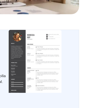
olla
l.