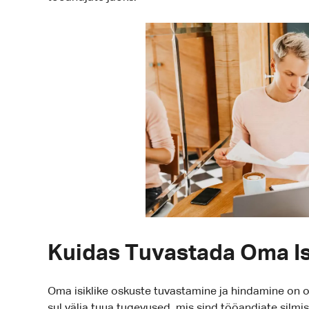
Kuidas Tuvastada Oma I
Oma isiklike oskuste tuvastamine ja hindamine on 
sul välja tuua tugevused, mis sind tööandjate silmi