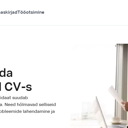
askirjad
Tööotsimine
ada
d CV-s
didaat suudab
a. Need hõlmavad selliseid
obleemide lahendamine ja