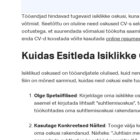
Tööandjad hindavad tugevaid isiklikke oskusi, kuna
võtmist. Seetõttu on oluline need oskused CV-s selg
ootustega, et suurendada võimalusi töökoha saamisek
enda CV-d koostada võite kasutada
online resume
Kuidas Esitleda Isiklikk
Isiklikud oskused on tööandjatele olulised, kuid n
Siin on mõned sammud, kuidas neid oskusi esile tu
Olge Spetsiifilised
: Kirjeldage oma isiklikke os
asemel et kirjutada lihtsalt "suhtlemisoskus",
töökohtades oma suhtlemisoskusi rakendanu
Kasutage Konkreetsed Näited
: Tooge välja k
oma oskusi rakendanud. Näiteks: "Juhtisin me