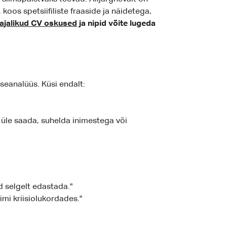
os spetsiifiliste fraaside ja näidetega,
ajalikud CV oskused
ja nipid võite lugeda
seanalüüs. Küsi endalt:
üle saada, suhelda inimestega või
d selgelt edastada."
mi kriisiolukordades."