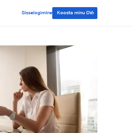
Sisselogimine
Koosta minu CV