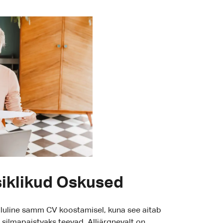
siklikud Oskused
oluline samm CV koostamisel, kuna see aitab
s silmapaistvaks teevad. Alljärgnevalt on