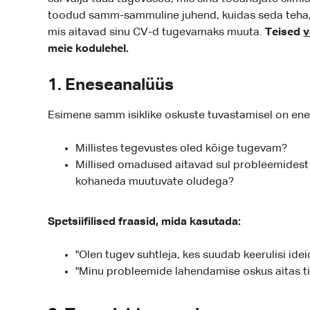
toodud samm-sammuline juhend, kuidas seda teha, ko
mis aitavad sinu CV-d tugevamaks muuta.
Teised
v
meie kodulehel.
1. Eneseanalüüs
Esimene samm isiklike oskuste tuvastamisel on ene
Millistes tegevustes oled kõige tugevam?
Millised omadused aitavad sul probleemidest 
kohaneda muutuvate oludega?
Spetsiifilised fraasid, mida kasutada:
"Olen tugev suhtleja, kes suudab keerulisi idei
"Minu probleemide lahendamise oskus aitas tii