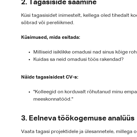
2. Tagasiside saamine
Küsi tagasisidet inimestelt, kellega oled tihedalt k
sõbrad või pereliikmed.
Küsimused, mida esitada:
Milliseid isiklikke omadusi nad sinus kõige r
Kuidas sa neid omadusi töös rakendad?
Näide tagasisidest CV-s:
"Kolleegid on korduvalt rõhutanud minu empaa
meeskonnatööd."
3. Eelneva töökogemuse analüüs
Vaata tagasi projektidele ja ülesannetele, millega 