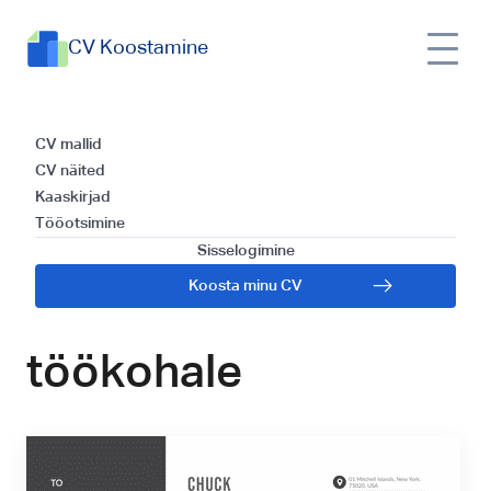
CV Koostamine
Kuidas kirjutada
CV mallid
CV näited
veenev kaaskiri:
Kaaskirjad
Tööotsimine
parimad mallid
Sisselogimine
Koosta minu CV
müügiesindaja
töökohale