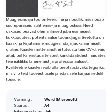
Müügiesindaja töö on keeruline ja nõudlik, mis nõuab
suurepäraseid suhtlemis- ja müügioskusi. Need
oskused peavad olema ilmsed juba esimesest
kokkupuutest potentsiaalse tööandjaga. Seetõttu on
kaaskirja kirjutamine müügiesindaja jaoks äärmiselt
oluline. Kaaskiri mitte ainult ei tutvusta teie CV-d, vaid
aitab teil ka eristuda teistest kandidaatidest, näidates
teie isiklikku lähenemist ja professionaalsust.
Kvaliteetne kaaskiri võib olla teeotsustavaks teguriks,
mis viib teid töövestlusele ja edasisele karjääriredelil
tõusule.
Vorming :
Word (Microsoft)
Suurus :
A4
Isikupärastatav :
Jah