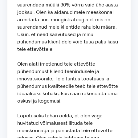
suurendada müüki 30% võrra vaid ühe aasta
jooksul. Olen ka aidanud meie meeskonnal
arendada uusi müügistrateegiaid, mis on
suurendanud meie klientide rahulolu määra.
Usun, et need saavutused ja minu
pühendumus klientidele võib tuua palju kasu
teie ettevõttele.
Olen alati imetlenud teie ettevõtte
pühendumust klienditeenindusele ja
innovatsioonile. Teie tuntus tööstuses ja
pühendumus kvaliteedile teeb teie ettevõtte
ideaalseks kohaks, kus saan rakendada oma
oskusi ja kogemusi.
Lõpetuseks tahan öelda, et olen väga
huvitatud võimalusest liituda teie
meeskonnaga ja panustada teie ettevõtte