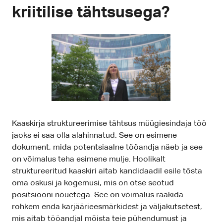
kriitilise tähtsusega?
Kaaskirja struktureerimise tähtsus müügiesindaja töö
jaoks ei saa olla alahinnatud. See on esimene
dokument, mida potentsiaalne tööandja näeb ja see
on võimalus teha esimene mulje. Hoolikalt
struktureeritud kaaskiri aitab kandidaadil esile tõsta
oma oskusi ja kogemusi, mis on otse seotud
positsiooni nõuetega. See on võimalus rääkida
rohkem enda karjäärieesmärkidest ja väljakutsetest,
mis aitab tööandjal mõista teie pühendumust ja