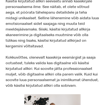
Käsitsi kirjutatud allkiri seevastu annab kaaskirjale
personaalsema ilme. See näitab, et olete võtnud
aega, et pöörata tähelepanu detailidele ja teha
midagi unikaalset. Selline lähenemine võib aidata luua
emotsionaalset sidet saajaga ning muuta teid
meeldejäävamaks. Siiski, käsitsi kirjutatud allkirja
skaneerimine ja digitaalseks muutmine võib olla
tülikas ning lisaks, käsitsi kirjutatud allkirjad on
kergemini võltsitavad.
Kokkuvõttes, olenevalt kaaskirja eesmärgist ja saaja
ootustest, tuleks valida kas digitaalne või käsitsi
kirjutatud allkiri. Kui soovite jätta professionaalset
muljet, võib digitaalne allkiri olla parem valik. Kuid kui
soovite luua personaalsemat ja inimlikumat ühendust,
võib käsitsi kirjutatud allkiri olla sobivam.