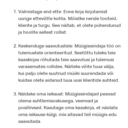
Valmistage end ette: Enne kirja kirjutamist
uurige ettevõtte kohta. Mõistke nende tooteid,
kliente ja turgu. See näitab, et olete pühendunud
ja hoolite sellest rollist.
Keskenduge saavutustele: Müügiesindaja töö on
tulemustele orienteeritud. Seetõttu tuleks teie
kaaskirjas rõhutada teie saavutusi ja tulemusi
varasemates rollides. Näiteks võite tuua välja,
kui palju olete suutnud müüki suurendada või
kuidas olete aidanud luua uusi klientide suhteid.
Näidake oma isiksust: Müügiesindajad peavad
olema suhtlemisoskusega, veenvad ja
positiivsed. Kasutage oma kaaskirja, et näidata
oma isiksuse külgi, mis aitavad teil müügis edu
saavutada.