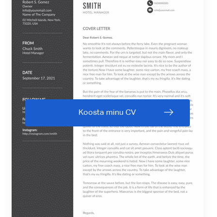
Koosta minu CV