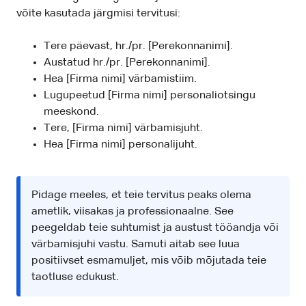
võite kasutada järgmisi tervitusi:
Tere päevast, hr./pr. [Perekonnanimi].
Austatud hr./pr. [Perekonnanimi].
Hea [Firma nimi] värbamistiim.
Lugupeetud [Firma nimi] personaliotsingu
meeskond.
Tere, [Firma nimi] värbamisjuht.
Hea [Firma nimi] personalijuht.
Pidage meeles, et teie tervitus peaks olema
ametlik, viisakas ja professionaalne. See
peegeldab teie suhtumist ja austust tööandja või
värbamisjuhi vastu. Samuti aitab see luua
positiivset esmamuljet, mis võib mõjutada teie
taotluse edukust.