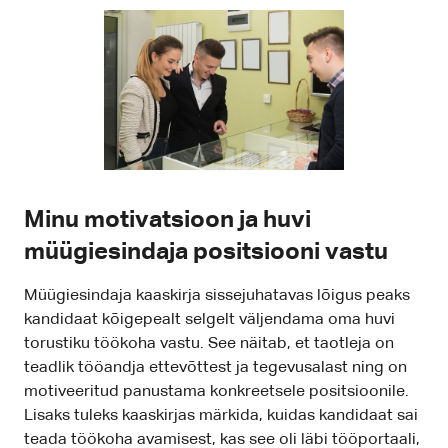
Minu motivatsioon ja huvi
müügiesindaja positsiooni vastu
Müügiesindaja kaaskirja sissejuhatavas lõigus peaks
kandidaat kõigepealt selgelt väljendama oma huvi
torustiku töökoha vastu. See näitab, et taotleja on
teadlik tööandja ettevõttest ja tegevusalast ning on
motiveeritud panustama konkreetsele positsioonile.
Lisaks tuleks kaaskirjas märkida, kuidas kandidaat sai
teada töökoha avamisest, kas see oli läbi tööportaali,