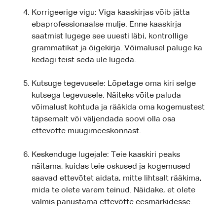
Korrigeerige vigu: Viga kaaskirjas võib jätta
ebaprofessionaalse mulje. Enne kaaskirja
saatmist lugege see uuesti läbi, kontrollige
grammatikat ja õigekirja. Võimalusel paluge ka
kedagi teist seda üle lugeda.
Kutsuge tegevusele: Lõpetage oma kiri selge
kutsega tegevusele. Näiteks võite paluda
võimalust kohtuda ja rääkida oma kogemustest
täpsemalt või väljendada soovi olla osa
ettevõtte müügimeeskonnast.
Keskenduge lugejale: Teie kaaskiri peaks
näitama, kuidas teie oskused ja kogemused
saavad ettevõtet aidata, mitte lihtsalt rääkima,
mida te olete varem teinud. Näidake, et olete
valmis panustama ettevõtte eesmärkidesse.