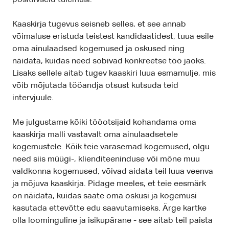
positiivseid tulemusi.
Kaaskirja tugevus seisneb selles, et see annab
võimaluse eristuda teistest kandidaatidest, tuua esile
oma ainulaadsed kogemused ja oskused ning
näidata, kuidas need sobivad konkreetse töö jaoks.
Lisaks sellele aitab tugev kaaskiri luua esmamulje, mis
võib mõjutada tööandja otsust kutsuda teid
intervjuule.
Me julgustame kõiki tööotsijaid kohandama oma
kaaskirja malli vastavalt oma ainulaadsetele
kogemustele. Kõik teie varasemad kogemused, olgu
need siis müügi-, klienditeeninduse või mõne muu
valdkonna kogemused, võivad aidata teil luua veenva
ja mõjuva kaaskirja. Pidage meeles, et teie eesmärk
on näidata, kuidas saate oma oskusi ja kogemusi
kasutada ettevõtte edu saavutamiseks. Ärge kartke
olla loominguline ja isikupärane - see aitab teil paista