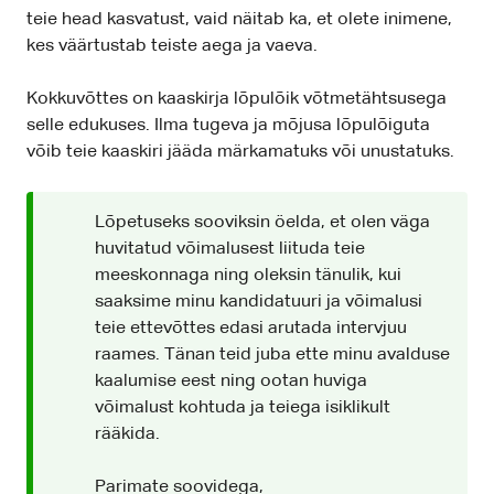
teie head kasvatust, vaid näitab ka, et olete inimene,
kes väärtustab teiste aega ja vaeva.
Kokkuvõttes on kaaskirja lõpulõik võtmetähtsusega
selle edukuses. Ilma tugeva ja mõjusa lõpulõiguta
võib teie kaaskiri jääda märkamatuks või unustatuks.
Lõpetuseks sooviksin öelda, et olen väga
huvitatud võimalusest liituda teie
meeskonnaga ning oleksin tänulik, kui
saaksime minu kandidatuuri ja võimalusi
teie ettevõttes edasi arutada intervjuu
raames. Tänan teid juba ette minu avalduse
kaalumise eest ning ootan huviga
võimalust kohtuda ja teiega isiklikult
rääkida.
Parimate soovidega,