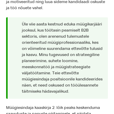
ja motiveeritud ning luua sideme kandidaadi oskuste
ja töö nõuete vahel.
Üle viie aasta kestnud eduka müügikarjääri
jooksul, kus töötasin peamiselt B2B
sektoris, olen arenenud tulemustele
orienteeritud müügiprofessionaaliks, kes
on võimeline suurendama ettevõtte tulusid
ja kasvu. Minu tugevused on strateegiline
planeerimine, suhete loomine,
meeskonnatöö ja müügistrateegiate
väljatöötamine. Teie ettevõtte
müügiesindaja positsioonile kandideerides
näen, et need oskused on tööülesannete
täitmiseks hädavajalikud.
Müügiesindaja kaaskirja 2. lõik peaks keskenduma