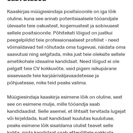
Kaaskirjas müügiesindaja positsioonile on iga lõik
oluline, kuna see annab potentsiaalsele tööandjale
ülevaate teie oskustest, kogemustest ja sobivusest
sellele positsioonile. Põhiteksti lõigud on justkui
peegelpildid teie professionaalsest profiilist - need
võimaldavad teil rõhutada oma tugevusi, näidata oma
saavutusi ning selgitada, miks just teie oleksite sellele
ametikohale ideaalne kandidaat. Need lõigud ei ole
pelgalt teie CV kokkuvõte, vaid pigem isikupärane
sissevaade teie karjääriväljavaadetesse ja
põhjustesse, miks teid peaks valima.
Müügiesindaja kaaskirja esimene lõik on oluline, sest
see on esimene mulje, mille tööandja saab
kandidaadist. Selle asemel, et lihtsalt tervitada lugejat
või kirjeldada, kust kandidaat kuulutas kuulutuse,
peaks esimene lõik sisaldama olulist teavet selle