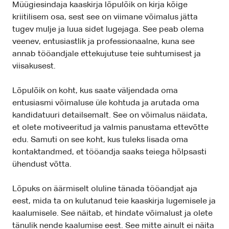
Müügiesindaja kaaskirja lõpulõik on kirja kõige
kriitilisem osa, sest see on viimane võimalus jätta
tugev mulje ja luua sidet lugejaga. See peab olema
veenev, entusiastlik ja professionaalne, kuna see
annab tööandjale ettekujutuse teie suhtumisest ja
viisakusest.
Lõpulõik on koht, kus saate väljendada oma
entusiasmi võimaluse üle kohtuda ja arutada oma
kandidatuuri detailsemalt. See on võimalus näidata,
et olete motiveeritud ja valmis panustama ettevõtte
edu. Samuti on see koht, kus tuleks lisada oma
kontaktandmed, et tööandja saaks teiega hõlpsasti
ühendust võtta.
Lõpuks on äärmiselt oluline tänada tööandjat aja
eest, mida ta on kulutanud teie kaaskirja lugemisele ja
kaalumisele. See näitab, et hindate võimalust ja olete
tänulik nende kaalumise eest. See mitte ainult ei näita