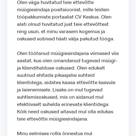
Olen väga huvitatud teie ettevõtte
müügiesindaja positsioonist, mille leidsin
tööpakkumiste portaalist CV Keskus. Olen
alati olnud huvitatud just teie ettevõttest
ning usun, et minu varasem kogemus ja
oskused sobivad hästi välja pakutud tööga.
Olen töötanud müügiesindajana viimased viis
aastat, kus olen omandanud tugevad müügi-
ja kliendihalduse oskused. Olen edukalt
suutnud ehitada pikaajalisi suhteid
klientidega, aidates kaasa ettevõtte kasvule
ja laienemisele. Lisaks on mul tugevad
suhtlemisoskused, mis on aidanud mul
efektiivselt suhelda erinevate klientidega.
Kõik need oskused aitavad mul olla edukas
teie ettevõtte müügiesindajana.
Minu eelmises rollis õnnestus mul