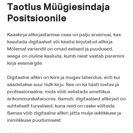
Taotlus Müügiesindaja
Positsioonile
Kaaskirja allkirjastamise osas on palju arvamusi, kas
kasutada digitaalset või käsitsi kirjutatud allkirja.
Mõlemal variandil on omad eelised ja puudused,
seega on oluline kaaluda, kumb neist vastab paremini
kirja eesmärgile.
Digitaalne allkiri on kiire ja mugav lahendus, eriti kui
saadetakse suur hulk kirju. See on ka hästi loetav ja
professionaalne, mida võib eelistada ametlikus
ärikommunikatsioonis. Samuti, digitaalsed allkirjad on
suhteliselt turvalised, kuna neid on raske võltsida.
Samas võib digitaalne allkiri jätta mulje isiklikkuse ja
inimlikkuse puudumisest.