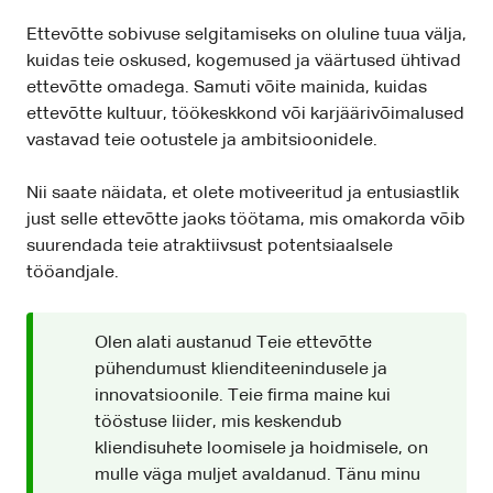
Ettevõtte sobivuse selgitamiseks on oluline tuua välja,
kuidas teie oskused, kogemused ja väärtused ühtivad
ettevõtte omadega. Samuti võite mainida, kuidas
ettevõtte kultuur, töökeskkond või karjäärivõimalused
vastavad teie ootustele ja ambitsioonidele.
Nii saate näidata, et olete motiveeritud ja entusiastlik
just selle ettevõtte jaoks töötama, mis omakorda võib
suurendada teie atraktiivsust potentsiaalsele
tööandjale.
Olen alati austanud Teie ettevõtte
pühendumust klienditeenindusele ja
innovatsioonile. Teie firma maine kui
tööstuse liider, mis keskendub
kliendisuhete loomisele ja hoidmisele, on
mulle väga muljet avaldanud. Tänu minu