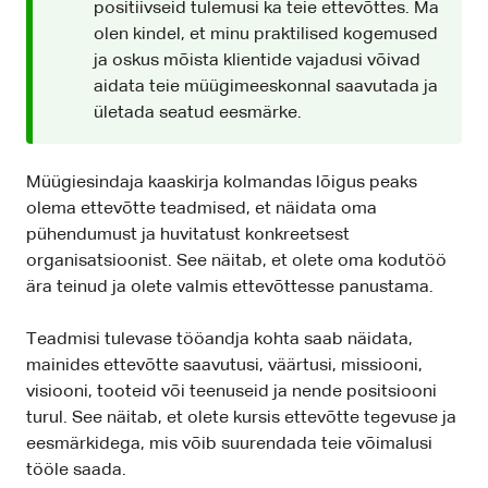
positiivseid tulemusi ka teie ettevõttes. Ma
olen kindel, et minu praktilised kogemused
ja oskus mõista klientide vajadusi võivad
aidata teie müügimeeskonnal saavutada ja
ületada seatud eesmärke.
Müügiesindaja kaaskirja kolmandas lõigus peaks
olema ettevõtte teadmised, et näidata oma
pühendumust ja huvitatust konkreetsest
organisatsioonist. See näitab, et olete oma kodutöö
ära teinud ja olete valmis ettevõttesse panustama.
Teadmisi tulevase tööandja kohta saab näidata,
mainides ettevõtte saavutusi, väärtusi, missiooni,
visiooni, tooteid või teenuseid ja nende positsiooni
turul. See näitab, et olete kursis ettevõtte tegevuse ja
eesmärkidega, mis võib suurendada teie võimalusi
tööle saada.