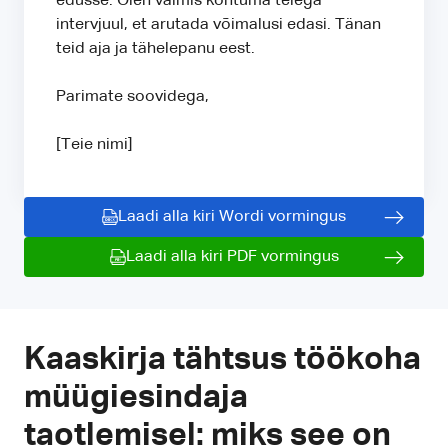
edusse. Olen valmis kohtuma teiega
intervjuul, et arutada võimalusi edasi. Tänan
teid aja ja tähelepanu eest.
Parimate soovidega,
[Teie nimi]
Laadi alla kiri Wordi vormingus
Laadi alla kiri PDF vormingus
Kaaskirja tähtsus töökoha
müügiesindaja
taotlemisel: miks see on