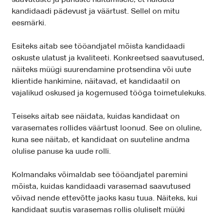
saavutuste ja panuste näitamisele, et näidata
kandidaadi pädevust ja väärtust. Sellel on mitu
eesmärki.
Esiteks aitab see tööandjatel mõista kandidaadi
oskuste ulatust ja kvaliteeti. Konkreetsed saavutused,
näiteks müügi suurendamine protsendina või uute
klientide hankimine, näitavad, et kandidaatil on
vajalikud oskused ja kogemused tööga toimetulekuks.
Teiseks aitab see näidata, kuidas kandidaat on
varasemates rollides väärtust loonud. See on oluline,
kuna see näitab, et kandidaat on suuteline andma
olulise panuse ka uude rolli.
Kolmandaks võimaldab see tööandjatel paremini
mõista, kuidas kandidaadi varasemad saavutused
võivad nende ettevõtte jaoks kasu tuua. Näiteks, kui
kandidaat suutis varasemas rollis oluliselt müüki