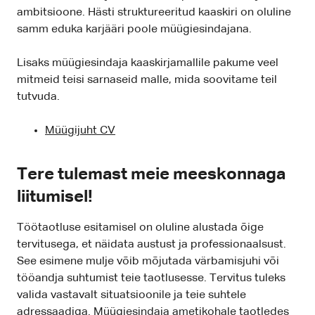
ambitsioone. Hästi struktureeritud kaaskiri on oluline
samm eduka karjääri poole müügiesindajana.
Lisaks müügiesindaja kaaskirjamallile pakume veel
mitmeid teisi sarnaseid malle, mida soovitame teil
tutvuda.
Müügijuht CV
Tere tulemast meie meeskonnaga
liitumisel!
Töötaotluse esitamisel on oluline alustada õige
tervitusega, et näidata austust ja professionaalsust.
See esimene mulje võib mõjutada värbamisjuhi või
tööandja suhtumist teie taotlusesse. Tervitus tuleks
valida vastavalt situatsioonile ja teie suhtele
adressaadiga. Müügiesindaja ametikohale taotledes