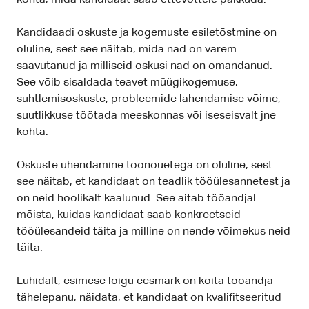
kohta, mida kandidaat saab ettevõttele pakkuda.
Kandidaadi oskuste ja kogemuste esiletõstmine on
oluline, sest see näitab, mida nad on varem
saavutanud ja milliseid oskusi nad on omandanud.
See võib sisaldada teavet müügikogemuse,
suhtlemisoskuste, probleemide lahendamise võime,
suutlikkuse töötada meeskonnas või iseseisvalt jne
kohta.
Oskuste ühendamine töönõuetega on oluline, sest
see näitab, et kandidaat on teadlik tööülesannetest ja
on neid hoolikalt kaalunud. See aitab tööandjal
mõista, kuidas kandidaat saab konkreetseid
tööülesandeid täita ja milline on nende võimekus neid
täita.
Lühidalt, esimese lõigu eesmärk on köita tööandja
tähelepanu, näidata, et kandidaat on kvalifitseeritud