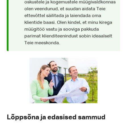
oskustele ja kogemustele müügivaldkonnas
olen veendunud, et suudan aidata Teie
ettevõttel säilitada ja laiendada oma
klientide baasi. Olen kindel, et minu kirega
müügitöö vastu ja sooviga pakkuda
parimat klienditeenindust sobin ideaalselt
Teie meeskonda.
Lõppsõna ja edasised sammud