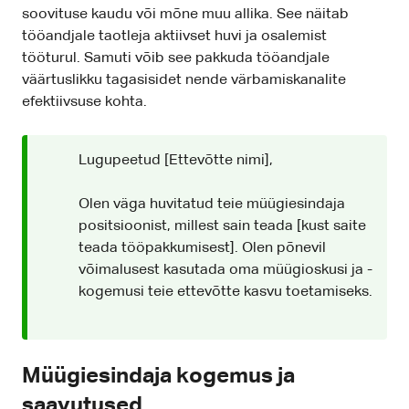
soovituse kaudu või mõne muu allika. See näitab
tööandjale taotleja aktiivset huvi ja osalemist
tööturul. Samuti võib see pakkuda tööandjale
väärtuslikku tagasisidet nende värbamiskanalite
efektiivsuse kohta.
Lugupeetud [Ettevõtte nimi],
Olen väga huvitatud teie müügiesindaja
positsioonist, millest sain teada [kust saite
teada tööpakkumisest]. Olen põnevil
võimalusest kasutada oma müügioskusi ja -
kogemusi teie ettevõtte kasvu toetamiseks.
Müügiesindaja kogemus ja
saavutused