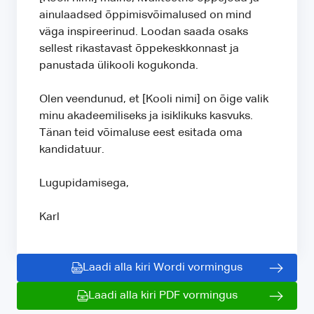
ainulaadsed õppimisvõimalused on mind
väga inspireerinud. Loodan saada osaks
sellest rikastavast õppekeskkonnast ja
panustada ülikooli kogukonda.
Olen veendunud, et [Kooli nimi] on õige valik
minu akadeemiliseks ja isiklikuks kasvuks.
Tänan teid võimaluse eest esitada oma
kandidatuur.
Lugupidamisega,
Karl
Laadi alla kiri Wordi vormingus
Laadi alla kiri PDF vormingus