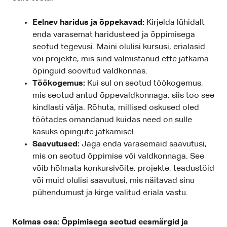
Eelnev haridus ja õppekavad:
Kirjelda lühidalt
enda varasemat haridusteed ja õppimisega
seotud tegevusi. Maini olulisi kursusi, erialasid
või projekte, mis sind valmistanud ette jätkama
õpinguid soovitud valdkonnas.
Töökogemus:
Kui sul on seotud töökogemus,
mis seotud antud õppevaldkonnaga, siis too see
kindlasti välja. Rõhuta, millised oskused oled
töötades omandanud kuidas need on sulle
kasuks õpingute jätkamisel.
Saavutused:
Jaga enda varasemaid saavutusi,
mis on seotud õppimise või valdkonnaga. See
võib hõlmata konkursivõite, projekte, teadustöid
või muid olulisi saavutusi, mis näitavad sinu
pühendumust ja kirge valitud eriala vastu.
Kolmas osa: Õppimisega seotud eesmärgid ja