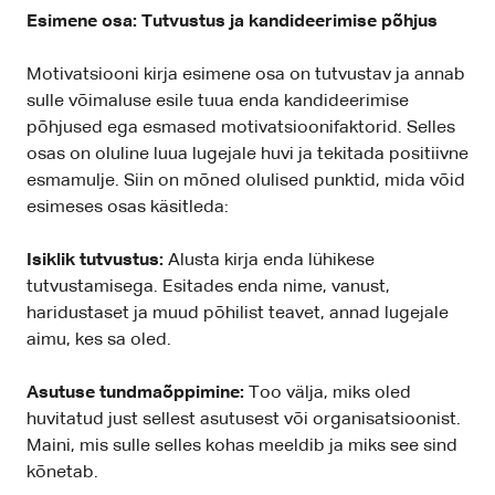
Esimene osa: Tutvustus ja kandideerimise põhjus
Motivatsiooni kirja esimene osa on tutvustav ja annab
sulle võimaluse esile tuua enda kandideerimise
põhjused ega esmased motivatsioonifaktorid. Selles
osas on oluline luua lugejale huvi ja tekitada positiivne
esmamulje. Siin on mõned olulised punktid, mida võid
esimeses osas käsitleda:
Isiklik tutvustus:
Alusta kirja enda lühikese
tutvustamisega. Esitades enda nime, vanust,
haridustaset ja muud põhilist teavet, annad lugejale
aimu, kes sa oled.
Asutuse tundmaõppimine:
Too välja, miks oled
huvitatud just sellest asutusest või organisatsioonist.
Maini, mis sulle selles kohas meeldib ja miks see sind
kõnetab.