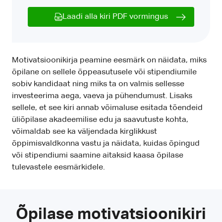
Laadi alla kiri PDF vormingus
Motivatsioonikirja peamine eesmärk on näidata, miks
õpilane on sellele õppeasutusele või stipendiumile
sobiv kandidaat ning miks ta on valmis sellesse
investeerima aega, vaeva ja pühendumust. Lisaks
sellele, et see kiri annab võimaluse esitada tõendeid
üliõpilase akadeemilise edu ja saavutuste kohta,
võimaldab see ka väljendada kirglikkust
õppimisvaldkonna vastu ja näidata, kuidas õpingud
või stipendiumi saamine aitaksid kaasa õpilase
tulevastele eesmärkidele.
Õpilase motivatsioonikiri