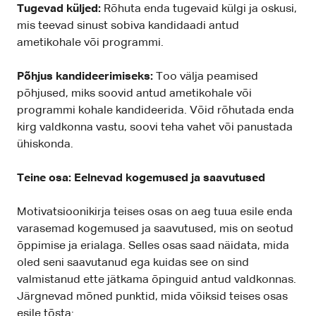
Tugevad küljed:
Rõhuta enda tugevaid külgi ja oskusi,
mis teevad sinust sobiva kandidaadi antud
ametikohale või programmi.
Põhjus kandideerimiseks:
Too välja peamised
põhjused, miks soovid antud ametikohale või
programmi kohale kandideerida. Võid rõhutada enda
kirg valdkonna vastu, soovi teha vahet või panustada
ühiskonda.
Teine osa: Eelnevad kogemused ja saavutused
Motivatsioonikirja teises osas on aeg tuua esile enda
varasemad kogemused ja saavutused, mis on seotud
õppimise ja erialaga. Selles osas saad näidata, mida
oled seni saavutanud ega kuidas see on sind
valmistanud ette jätkama õpinguid antud valdkonnas.
Järgnevad mõned punktid, mida võiksid teises osas
esile tõsta: