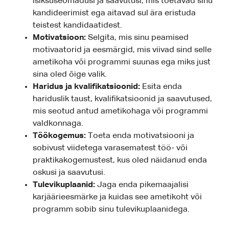
isiksuseomadusi ja saavutusi, mis toetavad sinu
kandideerimist ega aitavad sul ära eristuda
teistest kandidaatidest.
Motivatsioon:
Selgita, mis sinu peamised
motivaatorid ja eesmärgid, mis viivad sind selle
ametikoha või programmi suunas ega miks just
sina oled õige valik.
Haridus ja kvalifikatsioonid:
Esita enda
hariduslik taust, kvalifikatsioonid ja saavutused,
mis seotud antud ametikohaga või programmi
valdkonnaga.
Töökogemus:
Toeta enda motivatsiooni ja
sobivust viidetega varasematest töö- või
praktikakogemustest, kus oled näidanud enda
oskusi ja saavutusi.
Tulevikuplaanid:
Jaga enda pikemaajalisi
karjäärieesmärke ja kuidas see ametikoht või
programm sobib sinu tulevikuplaanidega.