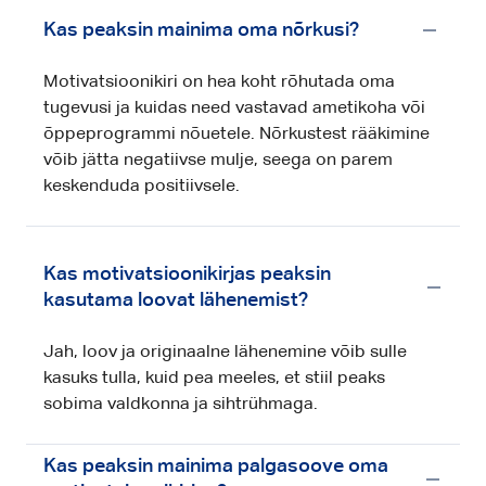
olla üks A4-leht.
Kas peaksin mainima oma nõrkusi?
Motivatsioonikiri on hea koht rõhutada oma
tugevusi ja kuidas need vastavad ametikoha või
õppeprogrammi nõuetele. Nõrkustest rääkimine
võib jätta negatiivse mulje, seega on parem
keskenduda positiivsele.
Kas motivatsioonikirjas peaksin
kasutama loovat lähenemist?
Jah, loov ja originaalne lähenemine võib sulle
kasuks tulla, kuid pea meeles, et stiil peaks
sobima valdkonna ja sihtrühmaga.
Kas peaksin mainima palgasoove oma