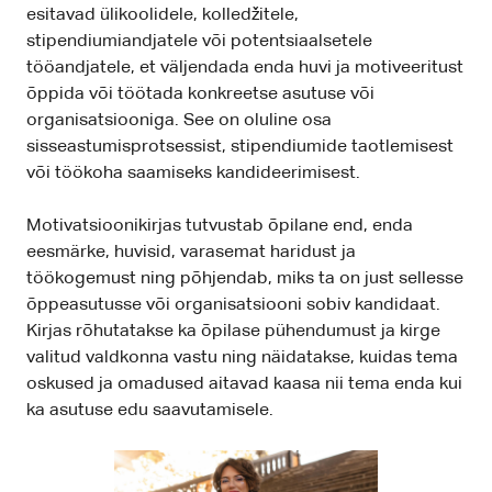
esitavad ülikoolidele, kolledžitele,
stipendiumiandjatele või potentsiaalsetele
tööandjatele, et väljendada enda huvi ja motiveeritust
õppida või töötada konkreetse asutuse või
organisatsiooniga. See on oluline osa
sisseastumisprotsessist, stipendiumide taotlemisest
või töökoha saamiseks kandideerimisest.
Motivatsioonikirjas tutvustab õpilane end, enda
eesmärke, huvisid, varasemat haridust ja
töökogemust ning põhjendab, miks ta on just sellesse
õppeasutusse või organisatsiooni sobiv kandidaat.
Kirjas rõhutatakse ka õpilase pühendumust ja kirge
valitud valdkonna vastu ning näidatakse, kuidas tema
oskused ja omadused aitavad kaasa nii tema enda kui
ka asutuse edu saavutamisele.