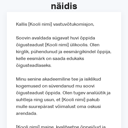
näidis
Kallis [Kooli nimi] vastuvõtukomisjon,
Soovin avaldada sügavat huvi õppida
õigusteadust [Kooli nimi] ülikoolis. Olen
kirglik, pühendunud ja eesmärgikindel õppija,
kelle eesmärk on saada edukaks
õigusteadlaseks.
Minu senine akadeemiline tee ja isiklikud
kogemused on süvendanud mu soovi
õigusteadust õppida. Olen tugev analüütik ja
suhtleja ning usun, et [Kooli nimi] pakub
mulle suurepärast võimalust oma oskusi
arendada.
[Kooli nimi] maine, kvaliteetne õppejõud ja