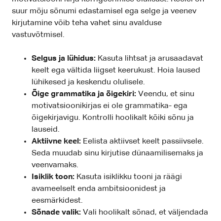
suur mõju sõnumi edastamisel ega selge ja veenev
kirjutamine võib teha vahet sinu avalduse
vastuvõtmisel.
Selgus ja lühidus:
Kasuta lihtsat ja arusaadavat
keelt ega vältida liigset keerukust. Hoia laused
lühikesed ja keskendu olulisele.
Õige grammatika ja õigekiri:
Veendu, et sinu
motivatsioonikirjas ei ole grammatika- ega
õigekirjavigu. Kontrolli hoolikalt kõiki sõnu ja
lauseid.
Aktiivne keel:
Eelista aktiivset keelt passiivsele.
Seda muudab sinu kirjutise dünaamilisemaks ja
veenvamaks.
Isiklik toon:
Kasuta isiklikku tooni ja räägi
avameelselt enda ambitsioonidest ja
eesmärkidest.
Sõnade valik:
Vali hoolikalt sõnad, et väljendada