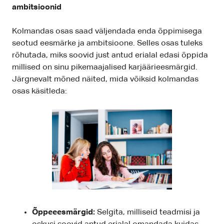
ambitsioonid
Kolmandas osas saad väljendada enda õppimisega
seotud eesmärke ja ambitsioone. Selles osas tuleks
rõhutada, miks soovid just antud erialal edasi õppida
millised on sinu pikemaajalised karjäärieesmärgid.
Järgnevalt mõned näited, mida võiksid kolmandas
osas käsitleda:
Õppeeesmärgid:
Selgita, milliseid teadmisi ja