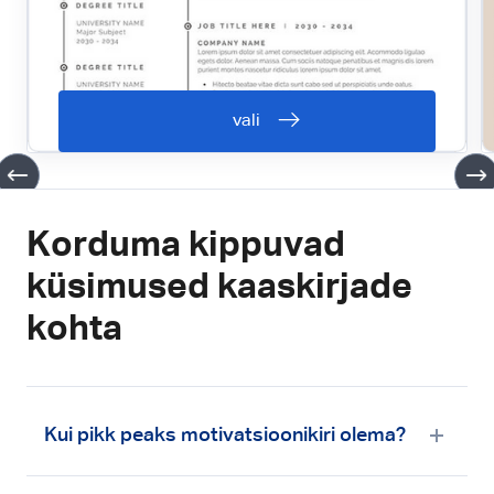
vali
Korduma kippuvad
küsimused kaaskirjade
kohta
Kui pikk peaks motivatsioonikiri olema?
Hoia oma motivatsioonikirja lühike ja lööv, keskendude