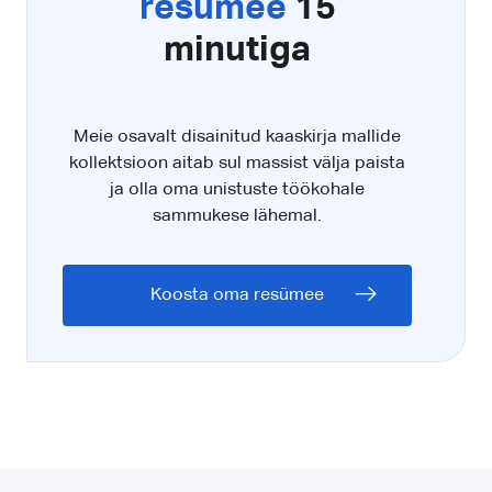
resümee
15
minutiga
Meie osavalt disainitud kaaskirja mallide
kollektsioon aitab sul massist välja paista
ja olla oma unistuste töökohale
sammukese lähemal.
Koosta oma resümee