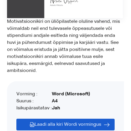
Motivatsioonikiri on üliõpilastele oluline vahend, mis
võimaldab neil end tulevasele õppeasutusele või
stipendiumi andjale esitleda ning väljendada enda
huvi ja pühendumust õppimise ja karjääri vastu. See
on võimalus eristuda ja jätta positiivne mulje, sest
motivatsioonikiri annab võimaluse tuua esile
isikupära, eesmärgid, eelnevad saavutused ja
ambitsioonid.
Vorming :
Word (Microsoft)
Suurus :
A4
Isikupärastatav :
Jah
Laadi alla kiri Wordi vormingus