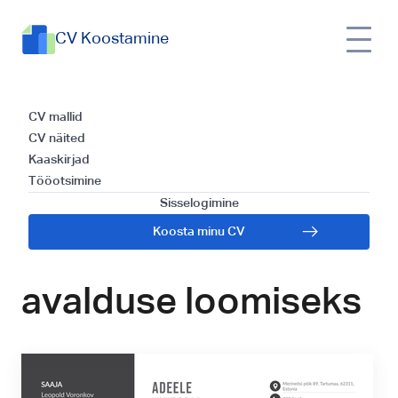
CV Koostamine
Õpilase
CV mallid
CV näited
motivatsioonikiri:
Kaaskirjad
Tööotsimine
Olulised sammud ja
Sisselogimine
Koosta minu CV
soovitused veenva
avalduse loomiseks