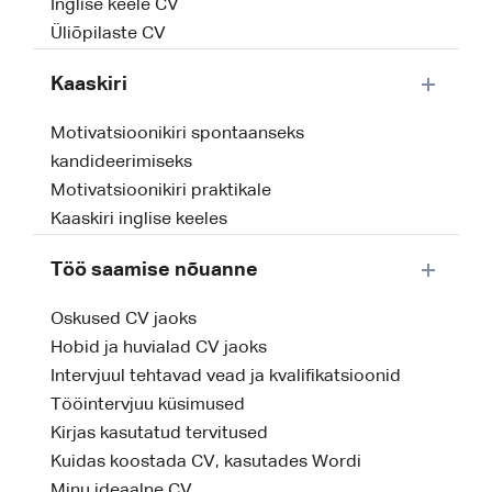
Inglise keele CV
Üliõpilaste CV
Kaaskiri
Motivatsioonikiri spontaanseks
kandideerimiseks
Motivatsioonikiri praktikale
Kaaskiri inglise keeles
Töö saamise nõuanne
Oskused CV jaoks
Hobid ja huvialad CV jaoks
Intervjuul tehtavad vead ja kvalifikatsioonid
Tööintervjuu küsimused
Kirjas kasutatud tervitused
Kuidas koostada CV, kasutades Wordi
Minu ideaalne CV