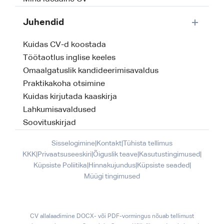
Juhendid
Kuidas CV-d koostada
Töötaotlus inglise keeles
Omaalgatuslik kandideerimisavaldus
Praktikakoha otsimine
Kuidas kirjutada kaaskirja
Lahkumisavaldused
Soovituskirjad
Sisselogimine
|
Kontakt
|
Tühista tellimus
KKK
|
Privaatsuseeskiri
|
Õiguslik teave
|
Kasutustingimused
|
Küpsiste Poliitika
|
Hinnakujundus
|
Küpsiste seaded
|
Müügi tingimused
CV allalaadimine DOCX- või PDF-vormingus nõuab tellimust