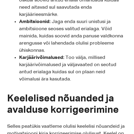
oskusi soovid antud erialal omandada kuidas
need aitavad sul saavutada enda
karjäärieesmärke.
Ambitsioonid:
Jaga enda suuri unistusi ja
ambitsioone seoses valitud erialaga. Võid
mainida, kuidas soovid anda panuse valdkonna
arengusse või lahendada olulisi probleeme
ühiskonnas.
Karjäärivõimalused:
Too välja, millised
karjäärivõimalused ja väljavaated on seotud
antud erialaga kuidas sul on plaan neid
võimalusi ära kasutada.
Keelelised nõuanded ja
avalduse korrigeerimine
Selles peatükis vaatleme olulisi keelelisi nõuandeid ja
motivatsiooni kirja korrigeerimise olulisust. Keelel on