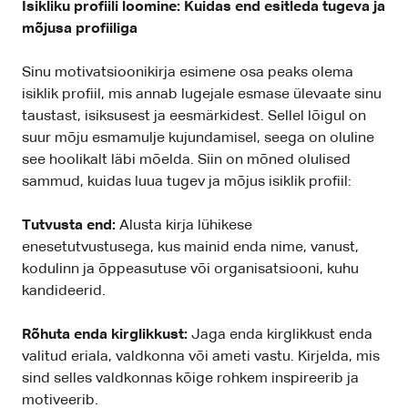
Isikliku profiili loomine: Kuidas end esitleda tugeva ja
mõjusa profiiliga
Sinu motivatsioonikirja esimene osa peaks olema
isiklik profiil, mis annab lugejale esmase ülevaate sinu
taustast, isiksusest ja eesmärkidest. Sellel lõigul on
suur mõju esmamulje kujundamisel, seega on oluline
see hoolikalt läbi mõelda. Siin on mõned olulised
sammud, kuidas luua tugev ja mõjus isiklik profiil:
Tutvusta end:
Alusta kirja lühikese
enesetutvustusega, kus mainid enda nime, vanust,
kodulinn ja õppeasutuse või organisatsiooni, kuhu
kandideerid.
Rõhuta enda kirglikkust:
Jaga enda kirglikkust enda
valitud eriala, valdkonna või ameti vastu. Kirjelda, mis
sind selles valdkonnas kõige rohkem inspireerib ja
motiveerib.