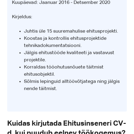
Kuupäevad: Jaanuar 2016 - Detsember 2020
Kirjeldus:
Juhtis üle 15 suuremahulise ehitusprojekti.
Koostas ja kontrollis ehitusprojektide
tehnikadokumentatsiooni.
Jälgis ehitustööde kvaliteeti ja vastavust
projektile.
Korraldas tööohutusnõuete täitmist
ehitusobjektil.
Sõlmis lepinguid alltöövõtjatega ning jälgis
nende täitmist.
Kuidas kirjutada Ehitusinseneri CV-
d, kui puudub eelnev töökogemus?