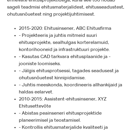
erinevate ehitusprojektidega, kuna see töö nõuab
sageli teadmisi ehitusmaterjalidest, ehitusseadustest,
ohutusnõuetest ning projektijuhtimisest.
2015-2020: Ehitusinsener, ABC Ehitusfirma
- Projekteeris ja juhtis mitmeid suuri
ehitusprojekte, sealhulgas korterelamuid,
kontorihooneid ja infrastruktuuri projekte.
- Kasutas CAD tarkvara ehitusplaanide ja -
jooniste loomiseks.
- Jälgis ehitusprotsessi, tagades seadusest ja
ohutusnõuetest kinnipidamise.
- Juhtis meeskonda, koordineeris allhankijaid ja
haldas eelarvet.
2010-2015: Assistent-ehitusinsener, XYZ
Ehitusettevõte
- Abistas peainseneri ehitusprojektide
planeerimisel ja teostamisel.
- Kontrollis ehitusmaterjalide kvaliteeti ja