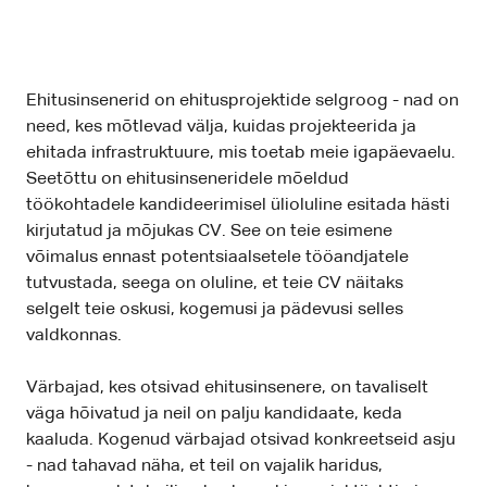
Ehitusinsenerid on ehitusprojektide selgroog - nad on
need, kes mõtlevad välja, kuidas projekteerida ja
ehitada infrastruktuure, mis toetab meie igapäevaelu.
Seetõttu on ehitusinseneridele mõeldud
töökohtadele kandideerimisel ülioluline esitada hästi
kirjutatud ja mõjukas CV. See on teie esimene
võimalus ennast potentsiaalsetele tööandjatele
tutvustada, seega on oluline, et teie CV näitaks
selgelt teie oskusi, kogemusi ja pädevusi selles
valdkonnas.
Värbajad, kes otsivad ehitusinsenere, on tavaliselt
väga hõivatud ja neil on palju kandidaate, keda
kaaluda. Kogenud värbajad otsivad konkreetseid asju
- nad tahavad näha, et teil on vajalik haridus,