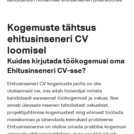
kandidatuuri hindamisel ehitusinseneri positsioonile.
Kogemuste tähtsus
ehitusinseneri CV
loomisel
Kuidas kirjutada töökogemusi oma
Ehitusinseneri CV-sse?
Ehitusinseneri CV kogemuste jaotis on üks
olulisemaid osi, mis aitab tööandjal mõista
kandidaadi varasemat töökogemust ja oskusi. See
annab ülevaate inseneri tehnilistest oskustest,
projektijuhtimise kogemustest ning võimest töötada
meeskonnas ja lahendada keerukaid probleeme.
Ehitusinsenerina on oluline omada praktilisi kogemusi