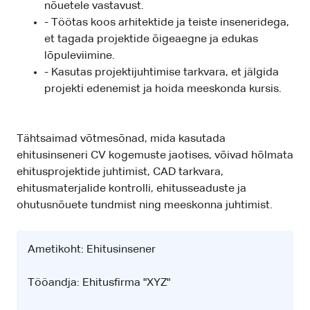
nõuetele vastavust.
- Töötas koos arhitektide ja teiste inseneridega,
et tagada projektide õigeaegne ja edukas
lõpuleviimine.
- Kasutas projektijuhtimise tarkvara, et jälgida
projekti edenemist ja hoida meeskonda kursis.
Tähtsaimad võtmesõnad, mida kasutada
ehitusinseneri CV kogemuste jaotises, võivad hõlmata
ehitusprojektide juhtimist, CAD tarkvara,
ehitusmaterjalide kontrolli, ehitusseaduste ja
ohutusnõuete tundmist ning meeskonna juhtimist.
Ametikoht: Ehitusinsener
Tööandja: Ehitusfirma "XYZ"