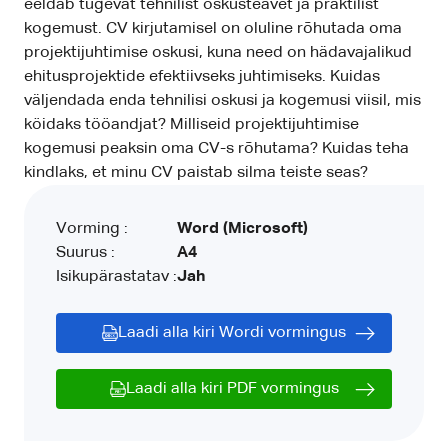
eeldab tugevat tehnilist oskusteavet ja praktilist
kogemust. CV kirjutamisel on oluline rõhutada oma
projektijuhtimise oskusi, kuna need on hädavajalikud
ehitusprojektide efektiivseks juhtimiseks. Kuidas
väljendada enda tehnilisi oskusi ja kogemusi viisil, mis
köidaks tööandjat? Milliseid projektijuhtimise
kogemusi peaksin oma CV-s rõhutama? Kuidas teha
kindlaks, et minu CV paistab silma teiste seas?
Vorming :
Word (Microsoft)
Suurus :
A4
Isikupärastatav :
Jah
Laadi alla kiri Wordi vormingus
Laadi alla kiri PDF vormingus