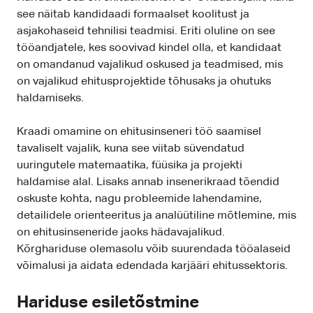
see näitab kandidaadi formaalset koolitust ja
asjakohaseid tehnilisi teadmisi. Eriti oluline on see
tööandjatele, kes soovivad kindel olla, et kandidaat
on omandanud vajalikud oskused ja teadmised, mis
on vajalikud ehitusprojektide tõhusaks ja ohutuks
haldamiseks.
Kraadi omamine on ehitusinseneri töö saamisel
tavaliselt vajalik, kuna see viitab süvendatud
uuringutele matemaatika, füüsika ja projekti
haldamise alal. Lisaks annab insenerikraad tõendid
oskuste kohta, nagu probleemide lahendamine,
detailidele orienteeritus ja analüütiline mõtlemine, mis
on ehitusinseneride jaoks hädavajalikud.
Kõrghariduse olemasolu võib suurendada tööalaseid
võimalusi ja aidata edendada karjääri ehitussektoris.
Hariduse esiletõstmine