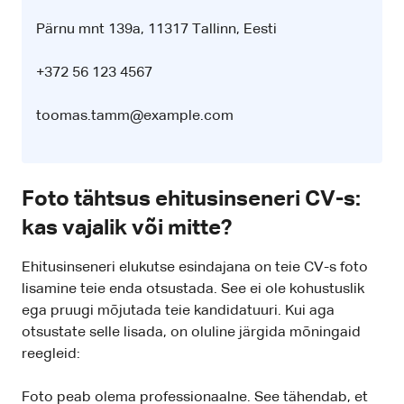
Pärnu mnt 139a, 11317 Tallinn, Eesti
+372 56 123 4567
toomas.tamm@example.com
Foto tähtsus ehitusinseneri CV-s:
kas vajalik või mitte?
Ehitusinseneri elukutse esindajana on teie CV-s foto
lisamine teie enda otsustada. See ei ole kohustuslik
ega pruugi mõjutada teie kandidatuuri. Kui aga
otsustate selle lisada, on oluline järgida mõningaid
reegleid:
Foto peab olema professionaalne. See tähendab, et