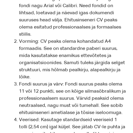
fondi nagu Arial või Calibri. Need fondid on
lihtsad, loetavad ja näevad igas dokumendi
suuruses head välja. Ehitusinseneri CV peaks
olema esitatud professionaalses ja formaalses
stiilis.
Vorming: CV peaks olema kohandatud A4
formaadis. See on standardne paberi suurus,
mida kasutatakse enamikus ettevõtetes ja
organisatsioonides. Samuti tuleks järgida selget
struktuuri, mis hõlmab pealkirju, alapealkirju ja
lõike.
Fondi suurus ja värv: Fondi suurus peaks olema
11 või 12 punkti, see on kõige silmasõbralikum ja
professionaalsem suurus. Värvid peaksid olema
neutraalsed, nagu must või tumehall. See sobib
ehitusinseneri ametialase ja tõsise iseloomuga.
Veerised: Kasutage standardseid veeriseid 1
tolli (2,54 cm) igal küljel. See jätab CV-le puhta ja