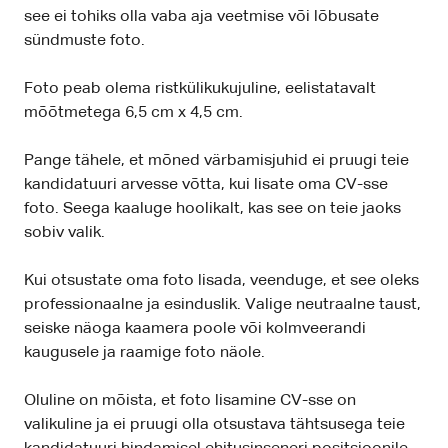
see ei tohiks olla vaba aja veetmise või lõbusate
sündmuste foto.
Foto peab olema ristkülikukujuline, eelistatavalt
mõõtmetega 6,5 cm x 4,5 cm.
Pange tähele, et mõned värbamisjuhid ei pruugi teie
kandidatuuri arvesse võtta, kui lisate oma CV-sse
foto. Seega kaaluge hoolikalt, kas see on teie jaoks
sobiv valik.
Kui otsustate oma foto lisada, veenduge, et see oleks
professionaalne ja esinduslik. Valige neutraalne taust,
seiske näoga kaamera poole või kolmveerandi
kaugusele ja raamige foto näole.
Oluline on mõista, et foto lisamine CV-sse on
valikuline ja ei pruugi olla otsustava tähtsusega teie