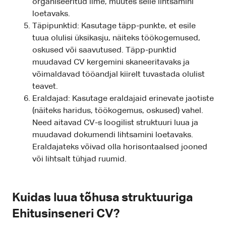
organiseeritud ilme, muutes selle lihtsamini
loetavaks.
Täpipunktid: Kasutage täpp-punkte, et esile
tuua olulisi üksikasju, näiteks töökogemused,
oskused või saavutused. Täpp-punktid
muudavad CV kergemini skaneeritavaks ja
võimaldavad tööandjal kiirelt tuvastada olulist
teavet.
Eraldajad: Kasutage eraldajaid erinevate jaotiste
(näiteks haridus, töökogemus, oskused) vahel.
Need aitavad CV-s loogilist struktuuri luua ja
muudavad dokumendi lihtsamini loetavaks.
Eraldajateks võivad olla horisontaalsed jooned
või lihtsalt tühjad ruumid.
Kuidas luua tõhusa struktuuriga
Ehitusinseneri CV?