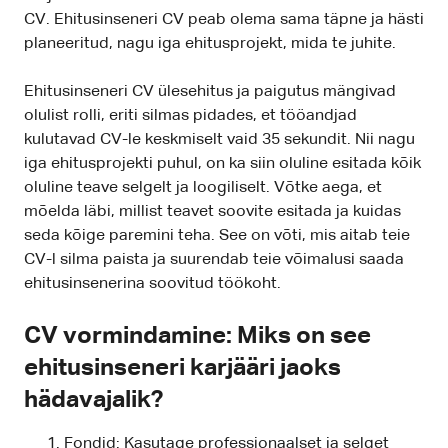
CV. Ehitusinseneri CV peab olema sama täpne ja hästi
planeeritud, nagu iga ehitusprojekt, mida te juhite.
Ehitusinseneri CV ülesehitus ja paigutus mängivad
olulist rolli, eriti silmas pidades, et tööandjad
kulutavad CV-le keskmiselt vaid 35 sekundit. Nii nagu
iga ehitusprojekti puhul, on ka siin oluline esitada kõik
oluline teave selgelt ja loogiliselt. Võtke aega, et
mõelda läbi, millist teavet soovite esitada ja kuidas
seda kõige paremini teha. See on võti, mis aitab teie
CV-l silma paista ja suurendab teie võimalusi saada
ehitusinsenerina soovitud töökoht.
CV vormindamine: Miks on see
ehitusinseneri karjääri jaoks
hädavajalik?
Fondid: Kasutage professionaalset ja selget