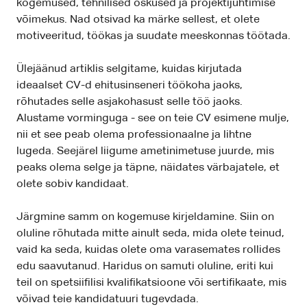
kogemused, tehnilised oskused ja projektijuhtimise
võimekus. Nad otsivad ka märke sellest, et olete
motiveeritud, töökas ja suudate meeskonnas töötada.
Ülejäänud artiklis selgitame, kuidas kirjutada
ideaalset CV-d ehitusinseneri töökoha jaoks,
rõhutades selle asjakohasust selle töö jaoks.
Alustame vorminguga - see on teie CV esimene mulje,
nii et see peab olema professionaalne ja lihtne
lugeda. Seejärel liigume ametinimetuse juurde, mis
peaks olema selge ja täpne, näidates värbajatele, et
olete sobiv kandidaat.
Järgmine samm on kogemuse kirjeldamine. Siin on
oluline rõhutada mitte ainult seda, mida olete teinud,
vaid ka seda, kuidas olete oma varasemates rollides
edu saavutanud. Haridus on samuti oluline, eriti kui
teil on spetsiifilisi kvalifikatsioone või sertifikaate, mis
võivad teie kandidatuuri tugevdada.