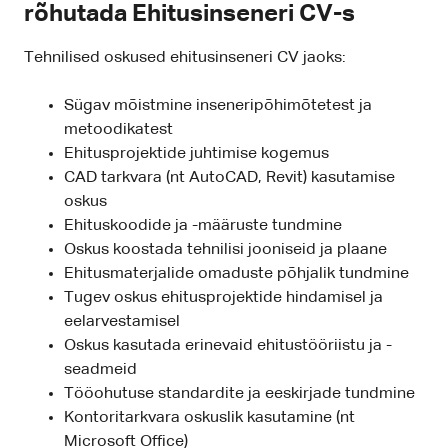
rõhutada Ehitusinseneri CV-s
Tehnilised oskused ehitusinseneri CV jaoks:
Sügav mõistmine inseneripõhimõtetest ja
metoodikatest
Ehitusprojektide juhtimise kogemus
CAD tarkvara (nt AutoCAD, Revit) kasutamise
oskus
Ehituskoodide ja -määruste tundmine
Oskus koostada tehnilisi jooniseid ja plaane
Ehitusmaterjalide omaduste põhjalik tundmine
Tugev oskus ehitusprojektide hindamisel ja
eelarvestamisel
Oskus kasutada erinevaid ehitustööriistu ja -
seadmeid
Tööohutuse standardite ja eeskirjade tundmine
Kontoritarkvara oskuslik kasutamine (nt
Microsoft Office)