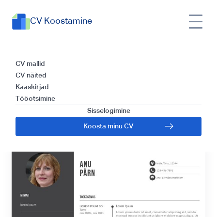
CV Koostamine
Ehitusinseneri CV
CV mallid
CV näited
mall ja kirjutamise
Kaaskirjad
Tööotsimine
juhend
Sisselogimine
Koosta minu CV