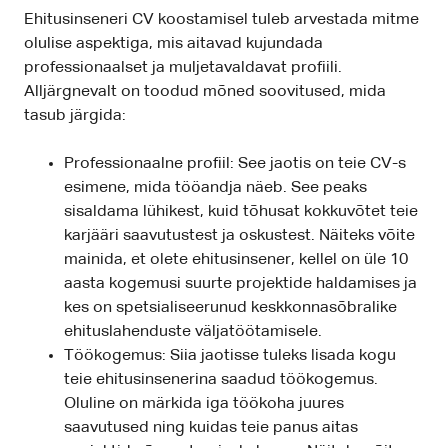
Ehitusinseneri CV koostamisel tuleb arvestada mitme
olulise aspektiga, mis aitavad kujundada
professionaalset ja muljetavaldavat profiili.
Alljärgnevalt on toodud mõned soovitused, mida
tasub järgida:
Professionaalne profiil: See jaotis on teie CV-s
esimene, mida tööandja näeb. See peaks
sisaldama lühikest, kuid tõhusat kokkuvõtet teie
karjääri saavutustest ja oskustest. Näiteks võite
mainida, et olete ehitusinsener, kellel on üle 10
aasta kogemusi suurte projektide haldamises ja
kes on spetsialiseerunud keskkonnasõbralike
ehituslahenduste väljatöötamisele.
Töökogemus: Siia jaotisse tuleks lisada kogu
teie ehitusinsenerina saadud töökogemus.
Oluline on märkida iga töökoha juures
saavutused ning kuidas teie panus aitas