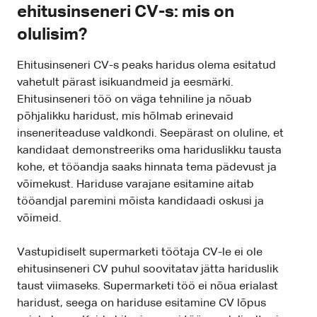
ehitusinseneri CV-s: mis on
olulisim?
Ehitusinseneri CV-s peaks haridus olema esitatud
vahetult pärast isikuandmeid ja eesmärki.
Ehitusinseneri töö on väga tehniline ja nõuab
põhjalikku haridust, mis hõlmab erinevaid
inseneriteaduse valdkondi. Seepärast on oluline, et
kandidaat demonstreeriks oma hariduslikku tausta
kohe, et tööandja saaks hinnata tema pädevust ja
võimekust. Hariduse varajane esitamine aitab
tööandjal paremini mõista kandidaadi oskusi ja
võimeid.
Vastupidiselt supermarketi töötaja CV-le ei ole
ehitusinseneri CV puhul soovitatav jätta hariduslik
taust viimaseks. Supermarketi töö ei nõua erialast
haridust, seega on hariduse esitamine CV lõpus