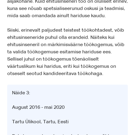
asjakohane. Kuid ehitusinseneri töö on oluliselt erinev,
kuna see nõuab spetsialiseerunud oskusi ja teadmisi,
mida saab omandada ainult hariduse kaudu.
Siiski, erinevalt paljudest teistest töökohtadest, võib
ehitusinseneride puhul olla erandeid. Näiteks kui
ehitusinseneril on märkimisväärne töökogemus, võib
ta valida töökogemuse esitamise hariduse ees.
Sellisel juhul on töökogemus tõenäoliselt
väärtuslikum kui haridus, eriti kui töökogemus on
otseselt seotud kandideeritava töökohaga.
Näide 3:
August 2016 - mai 2020
Tartu Ülikool, Tartu, Eesti