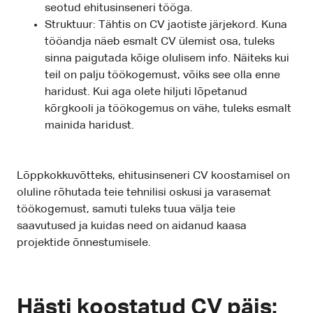
seotud ehitusinseneri tööga.
Struktuur: Tähtis on CV jaotiste järjekord. Kuna
tööandja näeb esmalt CV ülemist osa, tuleks
sinna paigutada kõige olulisem info. Näiteks kui
teil on palju töökogemust, võiks see olla enne
haridust. Kui aga olete hiljuti lõpetanud
kõrgkooli ja töökogemus on vähe, tuleks esmalt
mainida haridust.
Lõppkokkuvõtteks, ehitusinseneri CV koostamisel on
oluline rõhutada teie tehnilisi oskusi ja varasemat
töökogemust, samuti tuleks tuua välja teie
saavutused ja kuidas need on aidanud kaasa
projektide õnnestumisele.
Hästi koostatud CV päis: