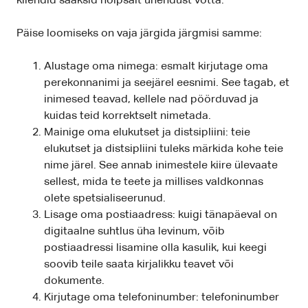
kliendid saaksid hõlpsalt ühendust võtta.
Päise loomiseks on vaja järgida järgmisi samme:
Alustage oma nimega: esmalt kirjutage oma
perekonnanimi ja seejärel eesnimi. See tagab, et
inimesed teavad, kellele nad pöörduvad ja
kuidas teid korrektselt nimetada.
Mainige oma elukutset ja distsipliini: teie
elukutset ja distsipliini tuleks märkida kohe teie
nime järel. See annab inimestele kiire ülevaate
sellest, mida te teete ja millises valdkonnas
olete spetsialiseerunud.
Lisage oma postiaadress: kuigi tänapäeval on
digitaalne suhtlus üha levinum, võib
postiaadressi lisamine olla kasulik, kui keegi
soovib teile saata kirjalikku teavet või
dokumente.
Kirjutage oma telefoninumber: telefoninumber