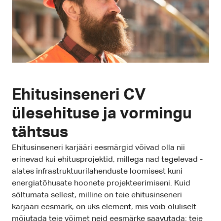
Ehitusinseneri CV
ülesehituse ja vormingu
tähtsus
Ehitusinseneri karjääri eesmärgid võivad olla nii
erinevad kui ehitusprojektid, millega nad tegelevad -
alates infrastruktuurilahenduste loomisest kuni
energiatõhusate hoonete projekteerimiseni. Kuid
sõltumata sellest, milline on teie ehitusinseneri
karjääri eesmärk, on üks element, mis võib oluliselt
mõjutada teie võimet neid eesmärke saavutada: teie