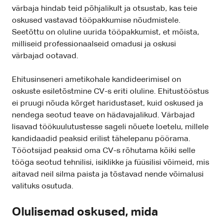
värbaja hindab teid põhjalikult ja otsustab, kas teie
oskused vastavad tööpakkumise nõudmistele.
Seetõttu on oluline uurida tööpakkumist, et mõista,
milliseid professionaalseid omadusi ja oskusi
värbajad ootavad.
Ehitusinseneri ametikohale kandideerimisel on
oskuste esiletõstmine CV-s eriti oluline. Ehitustööstus
ei pruugi nõuda kõrget haridustaset, kuid oskused ja
nendega seotud teave on hädavajalikud. Värbajad
lisavad töökuulutustesse sageli nõuete loetelu, millele
kandidaadid peaksid erilist tähelepanu pöörama.
Tööotsijad peaksid oma CV-s rõhutama kõiki selle
tööga seotud tehnilisi, isiklikke ja füüsilisi võimeid, mis
aitavad neil silma paista ja tõstavad nende võimalusi
valituks osutuda.
Olulisemad oskused, mida