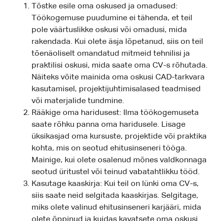
Tõstke esile oma oskused ja omadused:
Töökogemuse puudumine ei tähenda, et teil
pole väärtuslikke oskusi või omadusi, mida
rakendada. Kui olete äsja lõpetanud, siis on teil
tõenäoliselt omandatud mitmeid tehnilisi ja
praktilisi oskusi, mida saate oma CV-s rõhutada.
Näiteks võite mainida oma oskusi CAD-tarkvara
kasutamisel, projektijuhtimisalased teadmised
või materjalide tundmine.
Rääkige oma haridusest: Ilma töökogemuseta
saate rõhku panna oma haridusele. Lisage
üksikasjad oma kursuste, projektide või praktika
kohta, mis on seotud ehitusinseneri tööga.
Mainige, kui olete osalenud mõnes valdkonnaga
seotud üritustel või teinud vabatahtlikku tööd.
Kasutage kaaskirja: Kui teil on lünki oma CV-s,
siis saate neid selgitada kaaskirjas. Selgitage,
miks olete valinud ehitusinseneri karjääri, mida
olete õppinud ja kuidas kavatsete oma oskusi