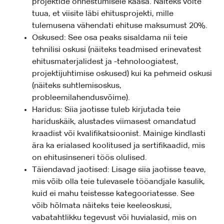
projektide õnnestumisele kaasa. Näiteks võite
tuua, et viisite läbi ehitusprojekti, mille
tulemusena vähendati ehituse maksumust 20%.
Oskused: See osa peaks sisaldama nii teie
tehnilisi oskusi (näiteks teadmised erinevatest
ehitusmaterjalidest ja -tehnoloogiatest,
projektijuhtimise oskused) kui ka pehmeid oskusi
(näiteks suhtlemisoskus,
probleemilahendusvõime).
Haridus: Siia jaotisse tuleb kirjutada teie
hariduskäik, alustades viimasest omandatud
kraadist või kvalifikatsioonist. Mainige kindlasti
ära ka erialased koolitused ja sertifikaadid, mis
on ehitusinseneri töös olulised.
Täiendavad jaotised: Lisage siia jaotisse teave,
mis võib olla teie tulevasele tööandjale kasulik,
kuid ei mahu teistesse kategooriatesse. See
võib hõlmata näiteks teie keeleoskusi,
vabatahtlikku tegevust või huvialasid, mis on