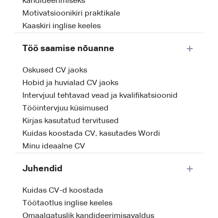
kandideerimiseks
Motivatsioonikiri praktikale
Kaaskiri inglise keeles
Töö saamise nõuanne
Oskused CV jaoks
Hobid ja huvialad CV jaoks
Intervjuul tehtavad vead ja kvalifikatsioonid
Tööintervjuu küsimused
Kirjas kasutatud tervitused
Kuidas koostada CV, kasutades Wordi
Minu ideaalne CV
Juhendid
Kuidas CV-d koostada
Töötaotlus inglise keeles
Omaalgatuslik kandideerimisavaldus