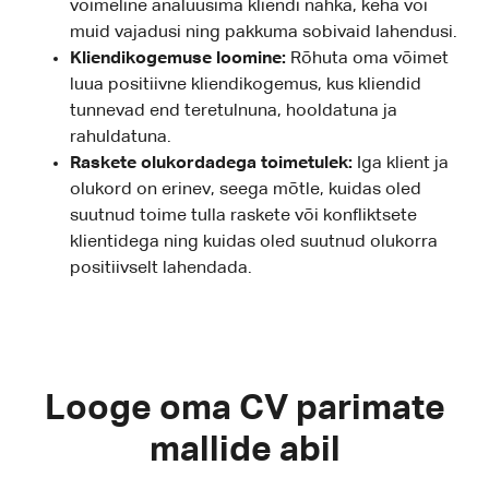
võimeline analüüsima kliendi nahka, keha või
muid vajadusi ning pakkuma sobivaid lahendusi.
Kliendikogemuse loomine:
Rõhuta oma võimet
luua positiivne kliendikogemus, kus kliendid
tunnevad end teretulnuna, hooldatuna ja
rahuldatuna.
Raskete olukordadega toimetulek:
Iga klient ja
olukord on erinev, seega mõtle, kuidas oled
suutnud toime tulla raskete või konfliktsete
klientidega ning kuidas oled suutnud olukorra
positiivselt lahendada.
Looge oma CV parimate
mallide abil
vali