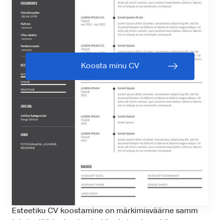
Koosta minu CV
Esteetiku CV koostamine on märkimisväärne samm