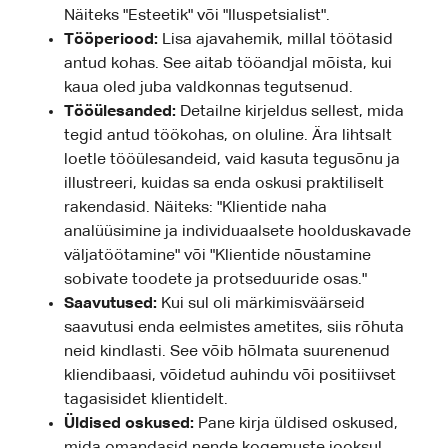
Näiteks "Esteetik" või "Iluspetsialist".
Tööperiood:
Lisa ajavahemik, millal töötasid
antud kohas. See aitab tööandjal mõista, kui
kaua oled juba valdkonnas tegutsenud.
Tööülesanded:
Detailne kirjeldus sellest, mida
tegid antud töökohas, on oluline. Ära lihtsalt
loetle tööülesandeid, vaid kasuta tegusõnu ja
illustreeri, kuidas sa enda oskusi praktiliselt
rakendasid. Näiteks: "Klientide naha
analüüsimine ja individuaalsete hoolduskavade
väljatöötamine" või "Klientide nõustamine
sobivate toodete ja protseduuride osas."
Saavutused:
Kui sul oli märkimisväärseid
saavutusi enda eelmistes ametites, siis rõhuta
neid kindlasti. See võib hõlmata suurenenud
kliendibaasi, võidetud auhindu või positiivset
tagasisidet klientidelt.
Üldised oskused:
Pane kirja üldised oskused,
mida omandasid nende kogemuste jooksul,