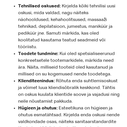
Tehnilised oskused:
Kirjelda kõiki tehnilisi uusi
oskusi, mida valdad, nagu näiteks
näohooldused, kehahoolitsused, massaaži
tehnikad, depilatsioon, jumestus, maniküür ja
pediküür jne. Samuti märkida, kas oled
koolitatud kasutama teatud seadmeid või
tööriistu.
Toodete tundmine:
Kui oled spetsialiseerunud
konkreetsetele tootemarkidele, märkida need
ära. Näita, milliseid tooteid oled kasutanud ja
millised on su kogemused nende toodetega.
Klienditeenindus:
Rõhuta enda suhtlemisoskust
ja võimet luua kliendisõbralik keskkond. Tähtis
on oskus kuulata klientide soove ja vajadusi ning
neile nõustamist pakkuda.
Hügieen ja ohutus:
Esteetikuna on hügieen ja
ohutus esmatähtsad. Kirjelda enda oskusi nende
valdkondade osas, näiteks sanitaarstandardite