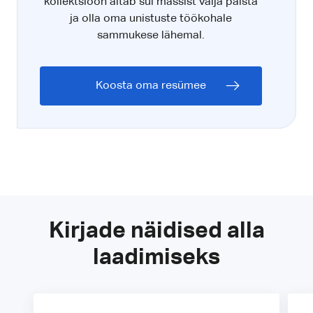
kollektsioon aitab sul massist välja paista
ja olla oma unistuste töökohale
sammukese lähemal.
Koosta oma resümee
Kirjade näidised alla
laadimiseks