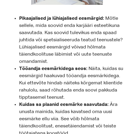
Pikaajalised ja lühiajalised eesmärgid:
Mõtle
sellele, mida soovid enda karjääri esteetikuna
saavutada. Kas soovid tulevikus enda spaad
juhtida või spetsialiseeruda teatud teenustele?
Lühiajalised eesmärgid võivad hõlmata
täiendkoolituse läbimist või uute teenuste
omandamist.
Tööandja eesmärkidega seos:
Näita, kuidas su
eesmärgid haakuvad tööandja eesmärkidega.
Kui ettevõte hindab näiteks kõrgemat klientide
rahulolu, saad rõhutada enda soovi pakkuda
tipptasemel teenust.
Kuidas sa plaanid eesmärke saavutada:
Ära
unusta mainida, kuidas kavatsed oma uusi
eesmärke ellu viia. See võib hõlmata
täiendkoolitust, enesetäiendamist või teiste
töötajatega koostööd.