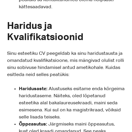
kättesaadavad.
Haridus ja
Kvalifikatsioonid
Sinu esteetiku CV peegeldab ka sinu haridustausta ja
omandatud kvalifikatsioone, mis mängivad olulist rolli
sinu sobivuse hindamisel antud ametikohale. Kuidas
esitleda neid selles peatükis:
Haridusaste:
Alustuseks esitame enda kõrgeima
haridustaseme. Näiteks, oled lõpetanud
esteetika alal bakalaureusekraadi, maini seda
esimesena. Kui sul on ka magistrikraad, võiksid
selle lisada teiseks.
Õppeasutus:
Järgmiseks maini õppeasutus,
kust oled kraadi omandanud. See peaks