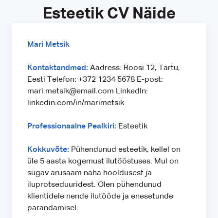
Esteetik CV Näide
Mari Metsik
Kontaktandmed:
Aadress: Roosi 12, Tartu,
Eesti Telefon: +372 1234 5678 E-post:
mari.metsik@email.com LinkedIn:
linkedin.com/in/marimetsik
Professionaalne Pealkiri:
Esteetik
Kokkuvõte:
Pühendunud esteetik, kellel on
üle 5 aasta kogemust ilutööstuses. Mul on
sügav arusaam naha hooldusest ja
iluprotseduuridest. Olen pühendunud
klientidele nende ilutööde ja enesetunde
parandamisel.