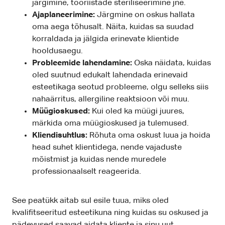
järgimine, tööriistade steriliseerimine jne.
Ajaplaneerimine:
Järgmine on oskus hallata
oma aega tõhusalt. Näita, kuidas sa suudad
korraldada ja jälgida erinevate klientide
hooldusaegu.
Probleemide lahendamine:
Oska näidata, kuidas
oled suutnud edukalt lahendada erinevaid
esteetikaga seotud probleeme, olgu selleks siis
nahaärritus, allergiline reaktsioon või muu.
Müügioskused:
Kui oled ka müügi juures,
märkida oma müügioskused ja tulemused.
Kliendisuhtlus:
Rõhuta oma oskust luua ja hoida
head suhet klientidega, nende vajaduste
mõistmist ja kuidas nende muredele
professionaalselt reageerida.
See peatükk aitab sul esile tuua, miks oled
kvalifitseeritud esteetikuna ning kuidas su oskused ja
pädevused saavad aidata kliente ja sinu uut