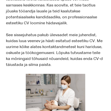
sarnases keskkonnas. Kas soovite, et teie taotlus
jõuaks tööandja lauale ja teid kaalutakse
potentsiaalseks kandidaadiks, on professionaalse
esteetiku CV loomine hädavajalik.
See sissejuhatus pakub ülevaadet meie juhendist,
kuidas luua veenev ja hästi esitatud esteetiku CV. Me
uurime kõike alates kontaktandmetest kuni hariduse,
oskuste ja töökogemuseni. Lõpuks tutvustame teile
ka mõningaid tõhusaid nõuandeid, kuidas enda CV-d
täiustada ja silma paista.