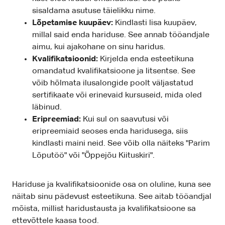
sisaldama asutuse täielikku nime.
Lõpetamise kuupäev:
Kindlasti lisa kuupäev,
millal said enda hariduse. See annab tööandjale
aimu, kui ajakohane on sinu haridus.
Kvalifikatsioonid:
Kirjelda enda esteetikuna
omandatud kvalifikatsioone ja litsentse. See
võib hõlmata ilusalongide poolt väljastatud
sertifikaate või erinevaid kursuseid, mida oled
läbinud.
Eripreemiad:
Kui sul on saavutusi või
eripreemiaid seoses enda haridusega, siis
kindlasti maini neid. See võib olla näiteks "Parim
Lõputöö" või "Õppejõu Kiituskiri".
Hariduse ja kvalifikatsioonide osa on oluline, kuna see
näitab sinu pädevust esteetikuna. See aitab tööandjal
mõista, millist haridustausta ja kvalifikatsioone sa
ettevõttele kaasa tood.