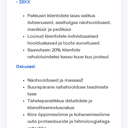
- 20XX
Pakkusin klientidele laias valikus
iluteenuseid, sealhulgas näohooldused,
maniküür ja pediküür.
Loonud klientidele individuaalsed
hoolduskavad ja toote soovitused.
Saavutasin 20% klientide
rahuloluindeksi kasvu kuue kuu jooksul.
Oskused:
Näohooldused ja massaaž
Suurepärane nahahoolduse teadmiste
tase
Tähelepanelikkus detailidele ja
klienditeenindusoskus
Kiire õppimisvõime ja kohanemisvõime
uute protseduuride ja tehnoloogiatega