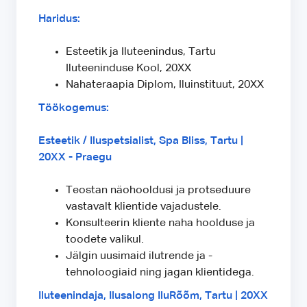
Haridus:
Esteetik ja Iluteenindus, Tartu
Iluteeninduse Kool, 20XX
Nahateraapia Diplom, Iluinstituut, 20XX
Töökogemus:
Esteetik / Iluspetsialist, Spa Bliss, Tartu |
20XX - Praegu
Teostan näohooldusi ja protseduure
vastavalt klientide vajadustele.
Konsulteerin kliente naha hoolduse ja
toodete valikul.
Jälgin uusimaid ilutrende ja -
tehnoloogiaid ning jagan klientidega.
Iluteenindaja, Ilusalong IluRõõm, Tartu | 20XX