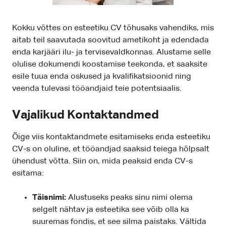
Kokku võttes on esteetiku CV tõhusaks vahendiks, mis
aitab teil saavutada soovitud ametikoht ja edendada
enda karjääri ilu- ja tervisevaldkonnas. Alustame selle
olulise dokumendi koostamise teekonda, et saaksite
esile tuua enda oskused ja kvalifikatsioonid ning
veenda tulevasi tööandjaid teie potentsiaalis.
Vajalikud Kontaktandmed
Õige viis kontaktandmete esitamiseks enda esteetiku
CV-s on oluline, et tööandjad saaksid teiega hõlpsalt
ühendust võtta. Siin on, mida peaksid enda CV-s
esitama:
Täisnimi:
Alustuseks peaks sinu nimi olema
selgelt nähtav ja esteetika see võib olla ka
suuremas fondis, et see silma paistaks. Vältida