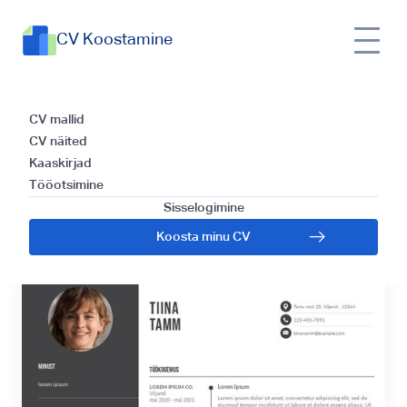
CV Koostamine
Parimad Nõuanded
CV mallid
CV näited
Esteetik CV
Kaaskirjad
Tööotsimine
Kirjutamiseks
Sisselogimine
Koosta minu CV