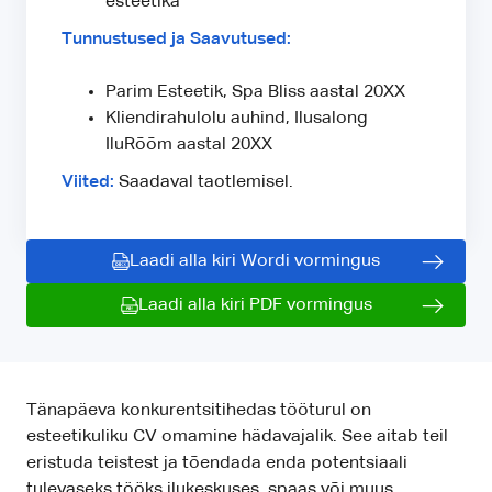
esteetika
Tunnustused ja Saavutused:
Parim Esteetik, Spa Bliss aastal 20XX
Kliendirahulolu auhind, Ilusalong
IluRõõm aastal 20XX
Viited:
Saadaval taotlemisel.
Laadi alla kiri Wordi vormingus
Laadi alla kiri PDF vormingus
Tänapäeva konkurentsitihedas tööturul on
esteetikuliku CV omamine hädavajalik. See aitab teil
eristuda teistest ja tõendada enda potentsiaali
tulevaseks tööks ilukeskuses, spaas või muus