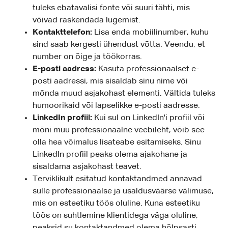
tuleks ebatavalisi fonte või suuri tähti, mis
võivad raskendada lugemist.
Kontakttelefon:
Lisa enda mobiilinumber, kuhu
sind saab kergesti ühendust võtta. Veendu, et
number on õige ja töökorras.
E-posti aadress:
Kasuta professionaalset e-
posti aadressi, mis sisaldab sinu nime või
mõnda muud asjakohast elementi. Vältida tuleks
humoorikaid või lapselikke e-posti aadresse.
LinkedIn profiil:
Kui sul on LinkedIn'i profiil või
mõni muu professionaalne veebileht, võib see
olla hea võimalus lisateabe esitamiseks. Sinu
LinkedIn profiil peaks olema ajakohane ja
sisaldama asjakohast teavet.
Terviklikult esitatud kontaktandmed annavad
sulle professionaalse ja usaldusväärse välimuse,
mis on esteetiku töös oluline. Kuna esteetiku
töös on suhtlemine klientidega väga oluline,
peaksid su kontaktandmed olema hõlpsasti