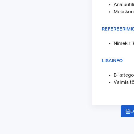
Analüüti
Meeskon
REFEREERIMI
Nimekiri
LISAINFO
B-kategoo
Valmis tö
L