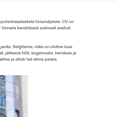
 potentsiaalsetele tööandjatele. CV on
t hinnata kandidaadi sobivust avatud
jaoks. Selgitame, miks on oluline luua
, jätkame tiitli, kogemuste, hariduse ja
ilma ja aitab teil silma paista