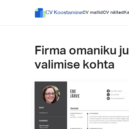
CV Koostamine
CV mallid
CV näited
Ka
Firma omaniku ju
valimise kohta