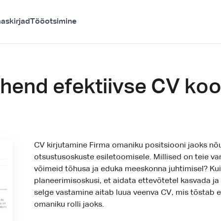
askirjad
Tööotsimine
hend efektiivse CV koos
CV kirjutamine Firma omaniku positsiooni jaoks nõua
otsustusoskuste esiletoomisele. Millised on teie 
võimeid tõhusa ja eduka meeskonna juhtimisel? Kui
planeerimisoskusi, et aidata ettevõtetel kasvada j
selge vastamine aitab luua veenva CV, mis tõstab e
omaniku rolli jaoks.