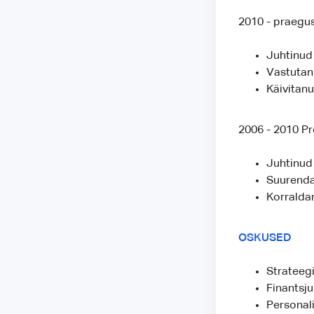
2010 - praegus
Juhtinud
Vastutanu
Käivitanu
2006 - 2010 Pr
Juhtinud
Suurenda
Korralda
OSKUSED
Strateegi
Finantsj
Personal