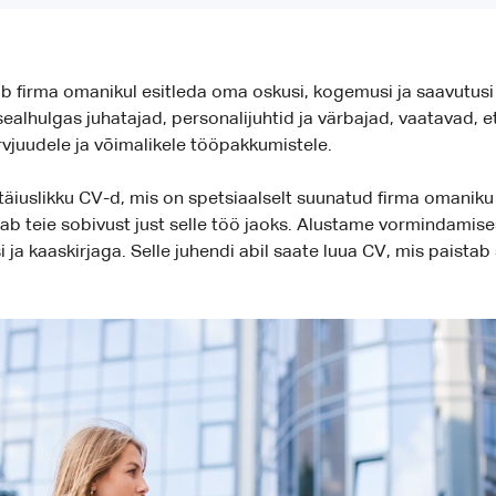
ab firma omanikul esitleda oma oskusi, kogemusi ja saavutusi
alhulgas juhatajad, personalijuhtid ja värbajad, vaatavad, e
rvjuudele ja võimalikele tööpakkumistele.
äiuslikku CV-d, mis on spetsiaalselt suunatud firma omaniku 
b teie sobivust just selle töö jaoks. Alustame vormindamisest
a kaaskirjaga. Selle juhendi abil saate luua CV, mis paistab s