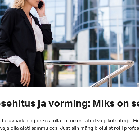
ehitus ja vorming: Miks on s
ud eesmärk ning oskus tulla toime esitatud väljakutsetega. Fi
aja olla alati sammu ees. Just siin mängib olulist rolli prof