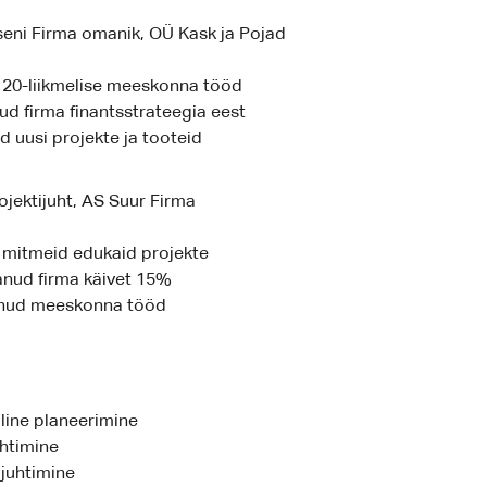
eni Firma omanik, OÜ Kask ja Pojad
 20-liikmelise meeskonna tööd
d firma finantsstrateegia eest
d uusi projekte ja tooteid
ojektijuht, AS Suur Firma
 mitmeid edukaid projekte
nud firma käivet 15%
nud meeskonna tööd
line planeerimine
uhtimine
ijuhtimine