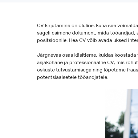
CV kirjutamine on oluline, kuna see võimald
sageli esimene dokument, mida tööandjad, se
positsioonile. Hea CV võib avada uksed inte
Järgnevas osas käsitleme, kuidas koostada t
asjakohane ja professionaalne CV, mis rõhuta
oskuste tutvustamisega ning lõpetame fraasi j
potentsiaalsetele tööandjatele.