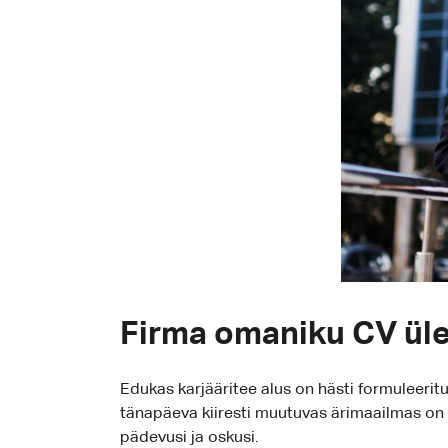
Firma omaniku CV üles
Edukas karjääritee alus on hästi formuleerit
tänapäeva kiiresti muutuvas ärimaailmas on v
pädevusi ja oskusi.