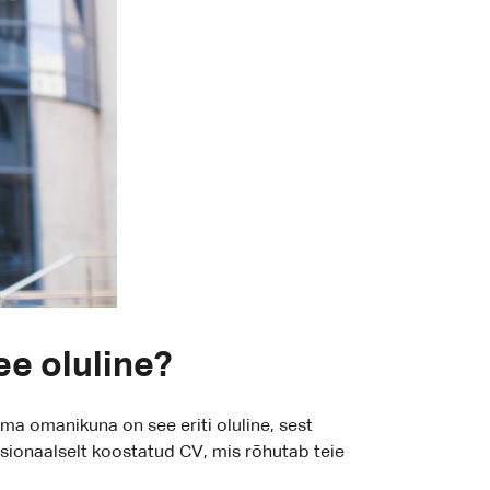
ee oluline?
rma omanikuna on see eriti oluline, sest
essionaalselt koostatud CV, mis rõhutab teie