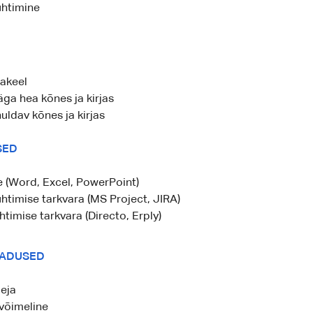
uhtimine
makeel
väga hea kõnes ja kirjas
uldav kõnes ja kirjas
SED
e (Word, Excel, PowerPoint)
uhtimise tarkvara (MS Project, JIRA)
htimise tarkvara (Directo, Erply)
MADUSED
eja
võimeline