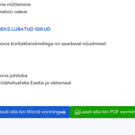
line mõtlemine
natöö oskus
SEKS LUBATUD ISIKUD
 koos kontaktandmetega on saadaval nõudmisel.
ria juhiluba
ölähetusteks Eestis ja välismaal.
aadi alla kiri Wordi vormingus
Laadi alla kiri PDF vormi