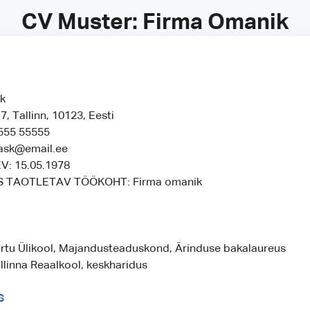
CV Muster: Firma Omanik
sk
, Tallinn, 10123, Eesti
 555 55555
kask@email.ee
: 15.05.1978
 TAOTLETAV TÖÖKOHT: Firma omanik
artu Ülikool, Majandusteaduskond, Ärinduse bakalaureus
llinna Reaalkool, keskharidus
S