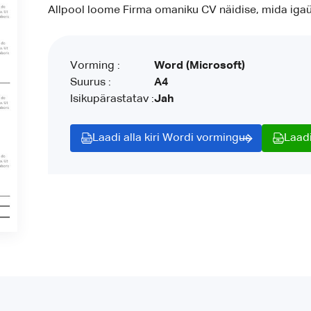
Allpool loome Firma omaniku CV näidise, mida iga
Vorming :
Word (Microsoft)
Suurus :
A4
Isikupärastatav :
Jah
Laadi alla kiri Wordi vormingus
Laadi