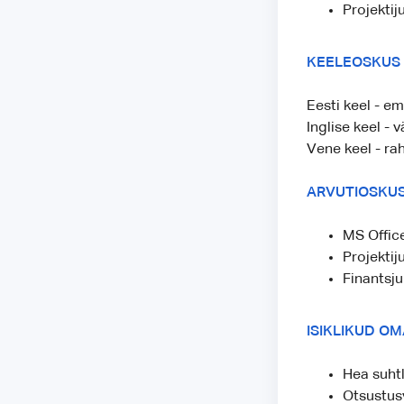
Projektij
KEELEOSKUS
Eesti keel - e
Inglise keel - 
Vene keel - rah
ARVUTIOSKU
MS Offic
Projektij
Finantsju
ISIKLIKUD O
Hea suhtl
Otsustus