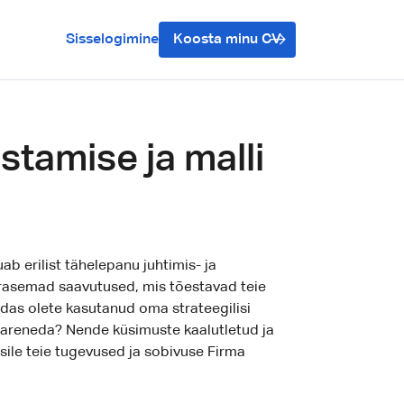
Sisselogimine
Koosta minu CV
tamise ja malli
b erilist tähelepanu juhtimis- ja
varasemad saavutused, mis tõestavad teie
das olete kasutanud oma strateegilisi
a areneda? Nende küsimuste kaalutletud ja
sile teie tugevused ja sobivuse Firma