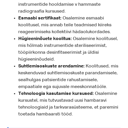
instrumentide hooldamise v hammaste
radiograafia kursused.
Esmaabi sertifikaat:
Osalemine esmaabi
koolitusel, mis annab teile teadmised kiireks
reageerimiseks kollektiivi hädaolukordades.
Hügieeninõuete koolitus:
Osalemine koolitusel,
mis hõlmab instrumentide steriliseerimist,
tööpiirkonna desinfitseerimist ja üldisi
hügieeninõudeid.
Suhtlemisoskuste arendamine:
Koolitused, mis
keskenduvad suhtlemisoskuste parandamisele,
sealhulgas patsientide rahustamisele,
empaatiale ega sujuvale meeskonnatööle.
Tehnoloogia kasutamise kursused:
Osalemine
kursustel, mis tutvustavad uusi hambaravi
tehnoloogiaid ja tarkvarasüsteeme, et paremini
toetada hambaarsti tööd.