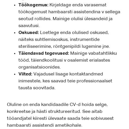
Töökogemus:
Kirjeldage enda varasemat
töökogemust hambaarsti assistendina v sellega
seotud rollides. Mainige olulisi ülesandeid ja
saavutusi.
Oskused:
Loetlege enda olulised oskused,
näiteks suhtlemisoskus, instrumentide
steriliseerimine, röntgenipildi lugemine jne.
Täiendavad tegevused:
Mainige vabatahtlikku
tööd, täiendkoolitusi v osalemist erialastes
organisatsioonides.
Viited:
Vajadusel lisage kontaktandmed
inimestele, kes saavad teie professionaalset
tausta soovitada.
Oluline on enda kandidaadile CV-d hoida selge,
konkreetse ja hästi struktureeritud. See aitab
tööandjatel kiiresti ülevaate saada teie sobivusest
hambaarsti assistendi ametikohale.