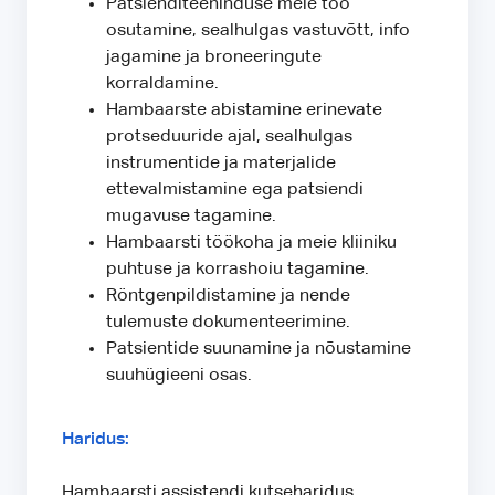
Patsienditeeninduse meie töö
osutamine, sealhulgas vastuvõtt, info
jagamine ja broneeringute
korraldamine.
Hambaarste abistamine erinevate
protseduuride ajal, sealhulgas
instrumentide ja materjalide
ettevalmistamine ega patsiendi
mugavuse tagamine.
Hambaarsti töökoha ja meie kliiniku
puhtuse ja korrashoiu tagamine.
Röntgenpildistamine ja nende
tulemuste dokumenteerimine.
Patsientide suunamine ja nõustamine
suuhügieeni osas.
Haridus:
Hambaarsti assistendi kutseharidus