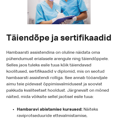
Täiendõpe ja sertifikaadid
Hambaarsti assistendina on oluline näidata oma
pühendumust erialasele arengule ning täiendõppele.
Selles jaos tuleks esile tuua kõik täiendavad
koolitused, sertifikaadid v diplomid, mis on seotud
hambaarsti assistendi rolliga. See annab tööandjale
aimu teie pidevast õppimisvalmidusest ja soovist
pakkuda kvaliteetset hooldust. Järgnevalt on mõned
näited, mida võiksite sellel jaotisel esile tuua:
Hambaravi abistamise kursused:
Näiteks
raviprotseduuride ettevalmistamise,