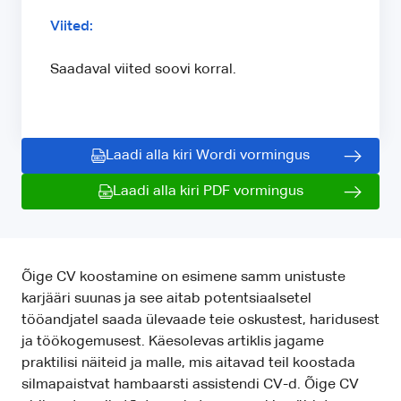
Viited:
Saadaval viited soovi korral.
Laadi alla kiri Wordi vormingus
Laadi alla kiri PDF vormingus
Õige CV koostamine on esimene samm unistuste
karjääri suunas ja see aitab potentsiaalsetel
tööandjatel saada ülevaade teie oskustest, haridusest
ja töökogemusest. Käesolevas artiklis jagame
praktilisi näiteid ja malle, mis aitavad teil koostada
silmapaistvat hambaarsti assistendi CV-d. Õige CV