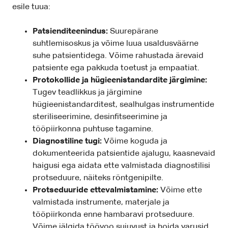
esile tuua:
Patsienditeenindus:
Suurepärane
suhtlemisoskus ja võime luua usaldusväärne
suhe patsientidega. Võime rahustada ärevaid
patsiente ega pakkuda toetust ja empaatiat.
Protokollide ja hügieenistandardite järgimine:
Tugev teadlikkus ja järgimine
hügieenistandarditest, sealhulgas instrumentide
steriliseerimine, desinfitseerimine ja
tööpiirkonna puhtuse tagamine.
Diagnostiline tugi:
Võime koguda ja
dokumenteerida patsientide ajalugu, kaasnevaid
haigusi ega aidata ette valmistada diagnostilisi
protseduure, näiteks röntgenipilte.
Protseduuride ettevalmistamine:
Võime ette
valmistada instrumente, materjale ja
tööpiirkonda enne hambaravi protseduure.
Võime jälgida töövoo sujuvust ja hoida varusid