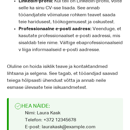
LinkedIn-profiil:
Kui teil on LinkedIn-profiil, võite
selle ka sinu CV-sse lisada. See annab
tööandjatele võimaluse rohkem teavet saada
teie haridusest, töökogemusest ja oskustest.
Professionaalne e-posti aadress:
Veenduge, et
kasutate professionaalset e-posti aadressi, mis
sisaldab teie nime. Vältige ebaprofessionaalseid
v liiga informaalseid e-posti aadresse.
Oluline on hoida isiklik teave ja kontaktandmed
lihtsana ja selgena. See tagab, et tööandjad saavad
teiega hõlpsasti ühendust võtta ja annab neile
esmase ülevaate teie isikuandmetest.
HEA NÄIDE:
Nimi: Laura Kask
Telefon: +372 12345678
E-post: laurakask@example.com