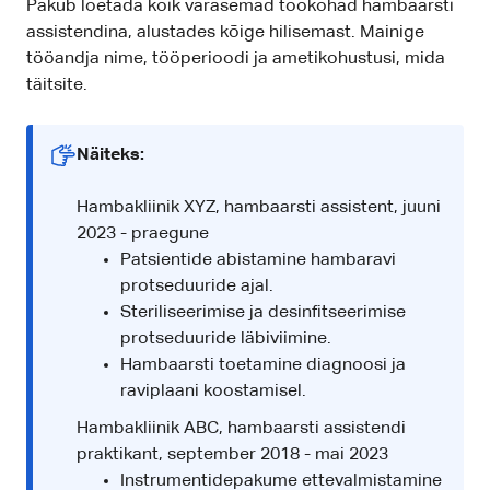
Pakub loetada kõik varasemad töökohad hambaarsti
assistendina, alustades kõige hilisemast. Mainige
tööandja nime, tööperioodi ja ametikohustusi, mida
täitsite.
Näiteks:
Hambakliinik XYZ, hambaarsti assistent, juuni
2023 - praegune
Patsientide abistamine hambaravi
protseduuride ajal.
Steriliseerimise ja desinfitseerimise
protseduuride läbiviimine.
Hambaarsti toetamine diagnoosi ja
raviplaani koostamisel.
Hambakliinik ABC, hambaarsti assistendi
praktikant, september 2018 - mai 2023
Instrumentidepakume ettevalmistamine