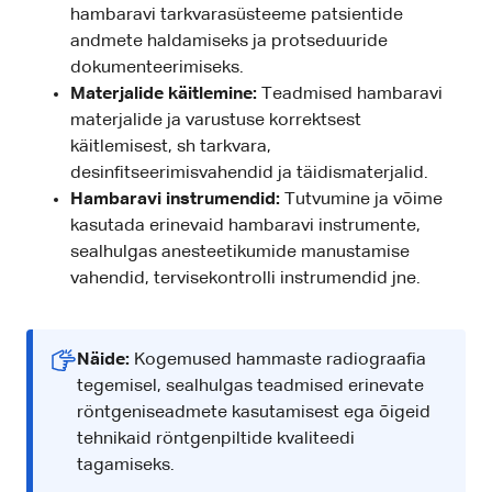
hambaravi tarkvarasüsteeme patsientide
andmete haldamiseks ja protseduuride
dokumenteerimiseks.
Materjalide käitlemine:
Teadmised hambaravi
materjalide ja varustuse korrektsest
käitlemisest, sh tarkvara,
desinfitseerimisvahendid ja täidismaterjalid.
Hambaravi instrumendid:
Tutvumine ja võime
kasutada erinevaid hambaravi instrumente,
sealhulgas anesteetikumide manustamise
vahendid, tervisekontrolli instrumendid jne.
Näide:
Kogemused hammaste radiograafia
tegemisel, sealhulgas teadmised erinevate
röntgeniseadmete kasutamisest ega õigeid
tehnikaid röntgenpiltide kvaliteedi
tagamiseks.