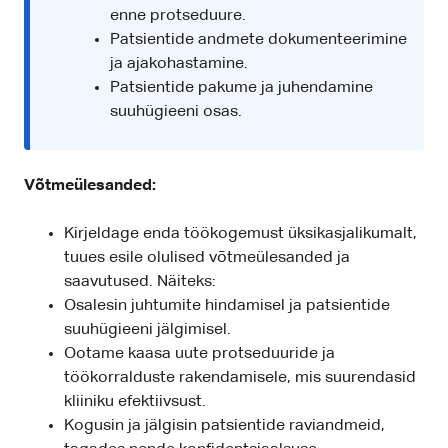
enne protseduure.
Patsientide andmete dokumenteerimine
ja ajakohastamine.
Patsientide pakume ja juhendamine
suuhügieeni osas.
Võtmeülesanded:
Kirjeldage enda töökogemust üksikasjalikumalt,
tuues esile olulised võtmeülesanded ja
saavutused. Näiteks:
Osalesin juhtumite hindamisel ja patsientide
suuhügieeni jälgimisel.
Ootame kaasa uute protseduuride ja
töökorralduste rakendamisele, mis suurendasid
kliiniku efektiivsust.
Kogusin ja jälgisin patsientide raviandmeid,