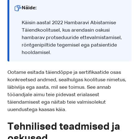
Näide:
Käisin aastal 2022 Hambaravi Abistamise
Täiendkoolitusel, kus arendasin oskusi
hambarav protseduuride ettevalmistamisel,
röntgenipiltide tegemisel ega patsientide
hooldamisel.
Ootame esitada täiendõppe ja sertifikaatide osas
konkreetsed andmed, sealhulgas koolituse nimetus,
läbiviija ega aasta, mil see toimus. See annab
tööandjale aimu teie pidevast erialasest
täiendamisest ega näitab teie valmisolekut
uuendustega kaasas käia.
Tehnilised teadmised ja
oskused