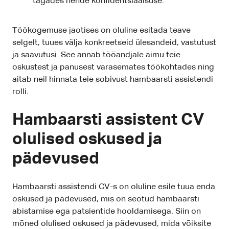
tagades nende konfidentsiaalsuse.
Töökogemuse jaotises on oluline esitada teave
selgelt, tuues välja konkreetseid ülesandeid, vastutust
ja saavutusi. See annab tööandjale aimu teie
oskustest ja panusest varasemates töökohtades ning
aitab neil hinnata teie sobivust hambaarsti assistendi
rolli.
Hambaarsti assistent CV
olulised oskused ja
pädevused
Hambaarsti assistendi CV-s on oluline esile tuua enda
oskused ja pädevused, mis on seotud hambaarsti
abistamise ega patsientide hooldamisega. Siin on
mõned olulised oskused ja pädevused, mida võiksite