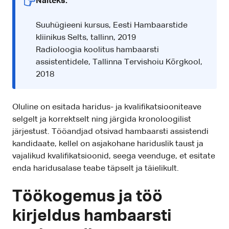
Näiteks:
Suuhügieeni kursus, Eesti Hambaarstide
kliinikus Selts, tallinn, 2019
Radioloogia koolitus hambaarsti
assistentidele, Tallinna Tervishoiu Kõrgkool,
2018
Oluline on esitada haridus- ja kvalifikatsiooniteave
selgelt ja korrektselt ning järgida kronoloogilist
järjestust. Tööandjad otsivad hambaarsti assistendi
kandidaate, kellel on asjakohane hariduslik taust ja
vajalikud kvalifikatsioonid, seega veenduge, et esitate
enda haridusalase teabe täpselt ja täielikult.
Töökogemus ja töö
kirjeldus hambaarsti