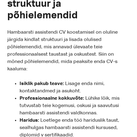
struktuur ja
põhielemendid
Hambaarsti assistendi CV koostamisel on oluline
järgida kindlat struktuuri ja lisada olulised
põhielemendid, mis annavad ülevaate teie
professionaalsest taustast ja oskustest. Siin on
mõned põhielemendid, mida peaksite enda CV-s
kaaluma:
Isiklik pakub teave:
Lisage enda nimi,
kontaktandmed ja asukoht.
Professionaalne kokkuvõte:
Lühike lõik, mis
tutvustab teie kogemusi, oskusi ja saavutusi
hambaarsti assistendi valdkonnas.
Haridus:
Loetlege enda töö hariduslik taust,
sealhulgas hambaarsti assistendi kursused,
diplomid v sertifikaadid.