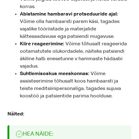
korras.
Abistamine hambaravi protseduuride ajal:
Võime olla hambaarsti parem käsi, tagades
vajalike tööriistade ja materjalide
kättesaadavuse ega patsiendi mugavuse.
Kiire reageerimine:
Võime tõhusalt reageerida
ootamatutele olukordadele, näiteks patsiendi
äkiline halb enesetunne v hammaste hädaabi
vajadus.
Suhtlemisoskus meeskonnas:
Võime
assisteerimine tõhusalt koos hambaarsti ja
teiste meditsiinipersonaliga, tagades sujuva
koostöö ja patsientide parima hoolduse.
Näited:
HEA NÄIDE: