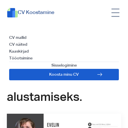
CV Koostamine
Hambaarsti
CV mallid
CV näited
assistent CV näited
Kaaskirjad
Tööotsimine
ja mallid: Juhend
Sisselogimine
Koosta minu CV
karjääri
alustamiseks.