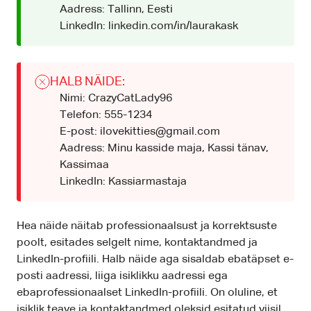
Aadress: Tallinn, Eesti
LinkedIn: linkedin.com/in/laurakask
HALB NÄIDE:
Nimi: CrazyCatLady96
Telefon: 555-1234
E-post: ilovekitties@gmail.com
Aadress: Minu kasside maja, Kassi tänav,
Kassimaa
LinkedIn: Kassiarmastaja
Hea näide näitab professionaalsust ja korrektsuste
poolt, esitades selgelt nime, kontaktandmed ja
LinkedIn-profiili. Halb näide aga sisaldab ebatäpset e-
posti aadressi, liiga isiklikku aadressi ega
ebaprofessionaalset LinkedIn-profiili. On oluline, et
isiklik teave ja kontaktandmed oleksid esitatud viisil,