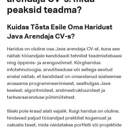
peaksid teadma?
Kuidas Tõsta Esile Oma Haridust
Java Arendaja CV-s?
Haridus on oluline osa Java arendaja CV-st, kuna see
näitab tööandjale kandidaadi tehnilist teadmistebaasi
ning õppimis- ja arenguvõimet. Kõrgharidus
infotehnoloogia, arvutiteaduse või sellega seotud
erialal näitab, et kandidaat on omandanud süsteemse
arusaama programmeerimisest, sealhulgas Java
keelest, algoritmidest, andmestruktuuridest ja
tarkvaraarenduse põhimõtetest.
Siiski pole kraad alati vajalik. Kuigi haridus on oluline,
hindavad paljud tööandjad praktilist kogemust ja
oskuste taset, mida näidatakse portfelli või projektide