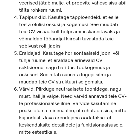
veerised jätab mulje, et proovite vähese sisu abil
täita rohkem ruumi.
Täpipunktid: Kasutage täpploendeid, et esile
tõsta olulisi oskusi ja kogemusi. See muudab
teie CV visuaalselt hõlpsamini skannitavaks ja
võimaldab tööandjal kiiresti tuvastada teie
sobivust rolli jaoks.
Eraldajad: Kasutage horisontaalseid jooni või
tühje ruume, et eraldada erinevaid CV
sektsioone, nagu haridus, töökogemus ja
oskused. See aitab suunata lugeja silmi ja
muudab teie CV struktuuri selgemaks.
Värvid: Piirduge neutraalsete toonidega, nagu
must, hall ja valge. Need värvid annavad teie CV-
le professionaalse ilme. Värvide kasutamine
peaks olema minimaalne, et rõhutada sisu, mitte
kujundust. Java arendajana oodatakse, et
keskenduksite detailidele ja funktsionaalsusele,
mitte esteetikale.