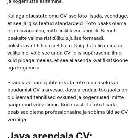
ja kogemuste esitamine.
Kui aga otsustate oma CV-sse foto lisada, veenduge,
et see järgiks teatud standardeid. Foto peaks olema
professionaalne, mitte isiklik või juhuslik. Samuti
peaksite valima ristkülikukujulise formaadi,
eelistatavalt 6,5 cm x 4,5 cm. Kuigi foto lisamine on
valikuline, võib see anda CV-le isikupärasema ilme,
kuid pidage meeles, et see ei asenda kvalifikatsioone
ega kogemusi.
Enamik värbamisjuhte ei võta foto olemasolu või
puudumist CV-s arvesse. Java arendaja töö jaoks on
olulisemad tehnilised oskused ja kogemused, mitte
näojooned või välimus. Kui otsustate foto lisada,
peab see olema professionaalne ja sobima üldise CV
vormiga.
Java arendaja CV: