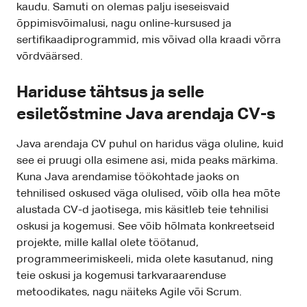
kaudu. Samuti on olemas palju iseseisvaid
õppimisvõimalusi, nagu online-kursused ja
sertifikaadiprogrammid, mis võivad olla kraadi võrra
võrdväärsed.
Hariduse tähtsus ja selle
esiletõstmine Java arendaja CV-s
Java arendaja CV puhul on haridus väga oluline, kuid
see ei pruugi olla esimene asi, mida peaks märkima.
Kuna Java arendamise töökohtade jaoks on
tehnilised oskused väga olulised, võib olla hea mõte
alustada CV-d jaotisega, mis käsitleb teie tehnilisi
oskusi ja kogemusi. See võib hõlmata konkreetseid
projekte, mille kallal olete töötanud,
programmeerimiskeeli, mida olete kasutanud, ning
teie oskusi ja kogemusi tarkvaraarenduse
metoodikates, nagu näiteks Agile või Scrum.