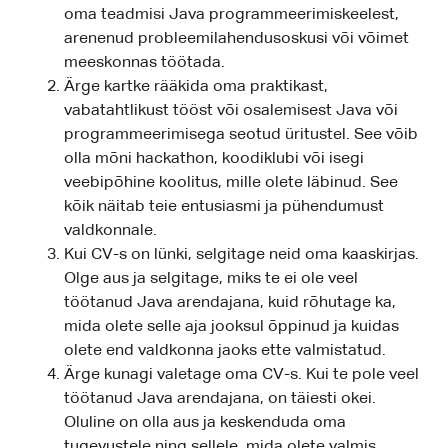
oma teadmisi Java programmeerimiskeelest,
arenenud probleemilahendusoskusi või võimet
meeskonnas töötada.
Ärge kartke rääkida oma praktikast,
vabatahtlikust tööst või osalemisest Java või
programmeerimisega seotud üritustel. See võib
olla mõni hackathon, koodiklubi või isegi
veebipõhine koolitus, mille olete läbinud. See
kõik näitab teie entusiasmi ja pühendumust
valdkonnale.
Kui CV-s on lünki, selgitage neid oma kaaskirjas.
Olge aus ja selgitage, miks te ei ole veel
töötanud Java arendajana, kuid rõhutage ka,
mida olete selle aja jooksul õppinud ja kuidas
olete end valdkonna jaoks ette valmistatud.
Ärge kunagi valetage oma CV-s. Kui te pole veel
töötanud Java arendajana, on täiesti okei.
Oluline on olla aus ja keskenduda oma
tugevustele ning sellele, mida olete valmis