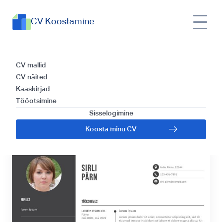
CV Koostamine
Java Arendaja CV
CV mallid
CV näited
Malli ja Kirjutamise
Kaaskirjad
Tööotsimine
Juhend
Sisselogimine
Koosta minu CV