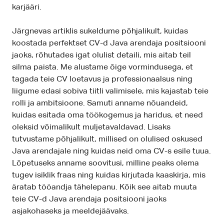
karjääri.
Järgnevas artiklis sukeldume põhjalikult, kuidas
koostada perfektset CV-d Java arendaja positsiooni
jaoks, rõhutades igat olulist detaili, mis aitab teil
silma paista. Me alustame õige vormindusega, et
tagada teie CV loetavus ja professionaalsus ning
liigume edasi sobiva tiitli valimisele, mis kajastab teie
rolli ja ambitsioone. Samuti anname nõuandeid,
kuidas esitada oma töökogemus ja haridus, et need
oleksid võimalikult muljetavaldavad. Lisaks
tutvustame põhjalikult, millised on olulised oskused
Java arendajale ning kuidas neid oma CV-s esile tuua.
Lõpetuseks anname soovitusi, milline peaks olema
tugev isiklik fraas ning kuidas kirjutada kaaskirja, mis
äratab tööandja tähelepanu. Kõik see aitab muuta
teie CV-d Java arendaja positsiooni jaoks
asjakohaseks ja meeldejäävaks.