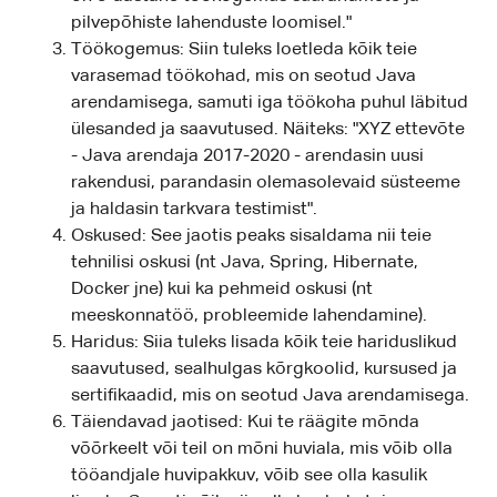
pilvepõhiste lahenduste loomisel."
Töökogemus: Siin tuleks loetleda kõik teie
varasemad töökohad, mis on seotud Java
arendamisega, samuti iga töökoha puhul läbitud
ülesanded ja saavutused. Näiteks: "XYZ ettevõte
- Java arendaja 2017-2020 - arendasin uusi
rakendusi, parandasin olemasolevaid süsteeme
ja haldasin tarkvara testimist".
Oskused: See jaotis peaks sisaldama nii teie
tehnilisi oskusi (nt Java, Spring, Hibernate,
Docker jne) kui ka pehmeid oskusi (nt
meeskonnatöö, probleemide lahendamine).
Haridus: Siia tuleks lisada kõik teie hariduslikud
saavutused, sealhulgas kõrgkoolid, kursused ja
sertifikaadid, mis on seotud Java arendamisega.
Täiendavad jaotised: Kui te räägite mõnda
võõrkeelt või teil on mõni huviala, mis võib olla
tööandjale huvipakkuv, võib see olla kasulik