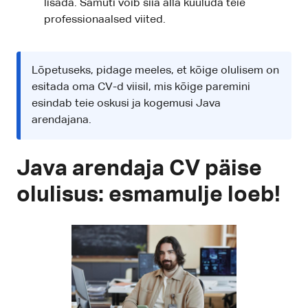
lisada. Samuti võib siia alla kuuluda teie
professionaalsed viited.
Lõpetuseks, pidage meeles, et kõige olulisem on
esitada oma CV-d viisil, mis kõige paremini
esindab teie oskusi ja kogemusi Java
arendajana.
Java arendaja CV päise
olulisus: esmamulje loeb!