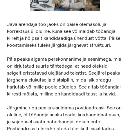
Java arendaja töö jaoks on päise olemasolu ja
korrektsus ülioluline, kuna see võimaldab tööandjal
kiirelt ja hõlpsalt kandidaadiga ühendust võtta. Päise
koostamiseks tuleks järgida järgnevat struktuuri:
Päis peaks algama perekonnanime ja eesnimega, mis
on kirjutatud suurte tähtedega, et need oleksid
selgelt eristatavad ülejäänud tekstist. Seejärel peaks
järgnema elukutse ja distsipliin, mida isik praegu
harjutab või mille poole püüdleb. See aitab tööandjal
kiiresti mõista, milline on kandidaadi taust ja huvid.
Järgmine rida peaks sisaldama postiaadressi. See on
oluline, et tööandja saaks teada, kus kandidaat asub,
ja vajadusel saata paberkandjal dokumente.
Postiaadress tuleks kirjutada täielikult, sisaldades