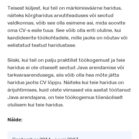
Teisest küljest, kui teil on märkimisväärne haridus,
näiteks kõrgharidus arvutiteaduses või seotud
valdkonnas, võib see olla esimene asi, mida soovite
oma CV-s esile tuua. See võib olla eriti oluline, kui
kandideerite töökohtadele, mille jaoks on nõutav või
eelistatud teatud haridustase.
Siiski, kui teil on palju praktilist töökogemust ja teie
haridus ei ole otseselt seotud Java arendamise või
tarkvaraarendusega, siis võib olla hea mõte jätta
haridus jaotis CV lõppu. Näiteks kui teie haridus on
ärijuhtimises, kuid olete viimased viis aastat töötanud
Java arendajana, on teie töökogemus tõenäoliselt
olulisem kui teie haridus.
Näide: