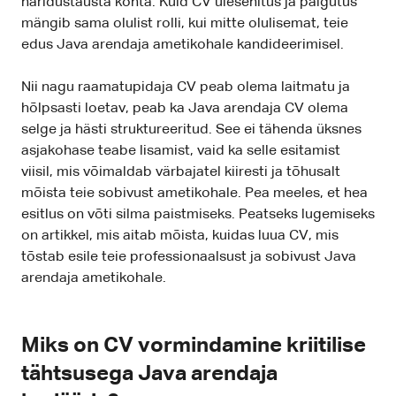
haridustausta kohta. Kuid CV ülesehitus ja paigutus
mängib sama olulist rolli, kui mitte olulisemat, teie
edus Java arendaja ametikohale kandideerimisel.
Nii nagu raamatupidaja CV peab olema laitmatu ja
hõlpsasti loetav, peab ka Java arendaja CV olema
selge ja hästi struktureeritud. See ei tähenda üksnes
asjakohase teabe lisamist, vaid ka selle esitamist
viisil, mis võimaldab värbajatel kiiresti ja tõhusalt
mõista teie sobivust ametikohale. Pea meeles, et hea
esitlus on võti silma paistmiseks. Peatseks lugemiseks
on artikkel, mis aitab mõista, kuidas luua CV, mis
tõstab esile teie professionaalsust ja sobivust Java
arendaja ametikohale.
Miks on CV vormindamine kriitilise
tähtsusega Java arendaja