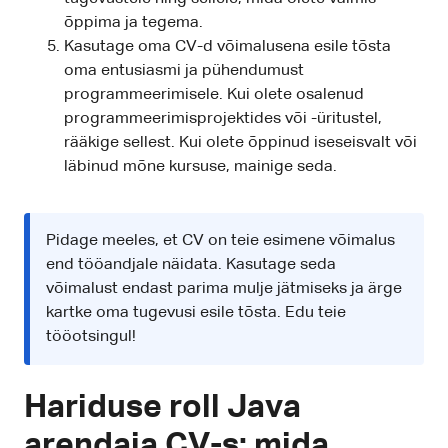
õppima ja tegema.
Kasutage oma CV-d võimalusena esile tõsta
oma entusiasmi ja pühendumust
programmeerimisele. Kui olete osalenud
programmeerimisprojektides või -üritustel,
rääkige sellest. Kui olete õppinud iseseisvalt või
läbinud mõne kursuse, mainige seda.
Pidage meeles, et CV on teie esimene võimalus
end tööandjale näidata. Kasutage seda
võimalust endast parima mulje jätmiseks ja ärge
kartke oma tugevusi esile tõsta. Edu teie
tööotsingul!
Hariduse roll Java
arendaja CV-s: mida