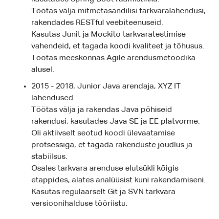
Töötas välja mitmetasandilisi tarkvaralahendusi,
rakendades RESTful veebiteenuseid.
Kasutas Junit ja Mockito tarkvaratestimise
vahendeid, et tagada koodi kvaliteet ja tõhusus.
Töötas meeskonnas Agile arendusmetoodika
alusel.
2015 - 2018, Junior Java arendaja, XYZ IT
lahendused
Töötas välja ja rakendas Java põhiseid
rakendusi, kasutades Java SE ja EE platvorme.
Oli aktiivselt seotud koodi ülevaatamise
protsessiga, et tagada rakenduste jõudlus ja
stabiilsus.
Osales tarkvara arenduse elutsükli kõigis
etappides, alates analüüsist kuni rakendamiseni.
Kasutas regulaarselt Git ja SVN tarkvara
versioonihalduse tööriistu.