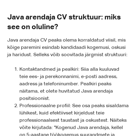
Java arendaja CV struktuur: miks
see on oluline?
Java arendaja CV peaks olema korraldatud viisil, mis
kõige paremini esindab kandidaadi kogemusi, oskusi
ja haridust. Selleks võib soovitada järgmist struktuuri:
Kontaktandmed ja pealkiri: Siia alla kuuluvad
teie ees- ja perekonnanimi, e-posti aadress,
aadress ja telefoninumber. Pealkiri peaks
näitama, et olete huvitatud Java arendaja
positsioonist.
Professionaalne profiil: See osa peaks sisaldama
lühikest, kuid efektiivset kirjeldust teie
professionaalsest taustast ja oskustest. Näiteks
võite kirjutada: "Kogenud Java arendaja, kellel
on 5-aastane töökogemus suurandmete ja