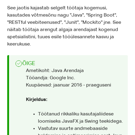
See jaotis kajastab selgelt töötaja kogemusi,
kasutades võtmesõnu nagu "Java", "Spring Boot",
"RESTful veebiteenused", "Junit", "Mockito" jne. See
näitab töötaja arengut algaja arendajast kogenud
spetsialistini, tuues esile tööülesannete kasvu ja
keerukuse.
ÕIGE
Ametikoht: Java Arendaja
Tööandja: Google Inc.
Kuupäevad: jaanuar 2016 - praeguseni
Kirjeldus:
Töötanud rikkaliku kasutajaliidese
loomiseks JavaFX ja Swing teekidega.
Vastutav suurte andmebaaside