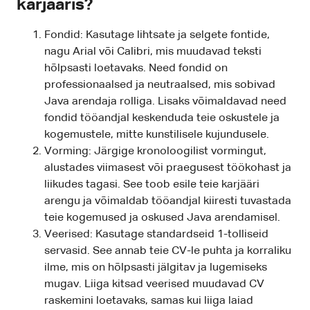
karjääris?
Fondid: Kasutage lihtsate ja selgete fontide,
nagu Arial või Calibri, mis muudavad teksti
hõlpsasti loetavaks. Need fondid on
professionaalsed ja neutraalsed, mis sobivad
Java arendaja rolliga. Lisaks võimaldavad need
fondid tööandjal keskenduda teie oskustele ja
kogemustele, mitte kunstilisele kujundusele.
Vorming: Järgige kronoloogilist vormingut,
alustades viimasest või praegusest töökohast ja
liikudes tagasi. See toob esile teie karjääri
arengu ja võimaldab tööandjal kiiresti tuvastada
teie kogemused ja oskused Java arendamisel.
Veerised: Kasutage standardseid 1-tolliseid
servasid. See annab teie CV-le puhta ja korraliku
ilme, mis on hõlpsasti jälgitav ja lugemiseks
mugav. Liiga kitsad veerised muudavad CV
raskemini loetavaks, samas kui liiga laiad