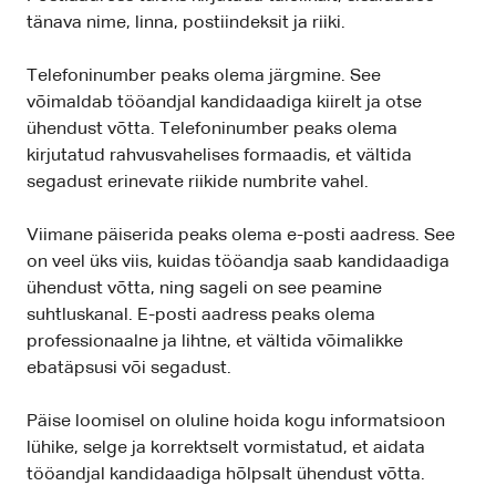
tänava nime, linna, postiindeksit ja riiki.
Telefoninumber peaks olema järgmine. See
võimaldab tööandjal kandidaadiga kiirelt ja otse
ühendust võtta. Telefoninumber peaks olema
kirjutatud rahvusvahelises formaadis, et vältida
segadust erinevate riikide numbrite vahel.
Viimane päiserida peaks olema e-posti aadress. See
on veel üks viis, kuidas tööandja saab kandidaadiga
ühendust võtta, ning sageli on see peamine
suhtluskanal. E-posti aadress peaks olema
professionaalne ja lihtne, et vältida võimalikke
ebatäpsusi või segadust.
Päise loomisel on oluline hoida kogu informatsioon
lühike, selge ja korrektselt vormistatud, et aidata
tööandjal kandidaadiga hõlpsalt ühendust võtta.