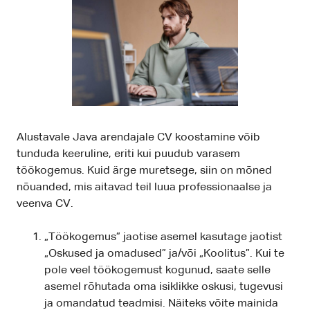
Alustavale Java arendajale CV koostamine võib
tunduda keeruline, eriti kui puudub varasem
töökogemus. Kuid ärge muretsege, siin on mõned
nõuanded, mis aitavad teil luua professionaalse ja
veenva CV.
„Töökogemus” jaotise asemel kasutage jaotist
„Oskused ja omadused” ja/või „Koolitus”. Kui te
pole veel töökogemust kogunud, saate selle
asemel rõhutada oma isiklikke oskusi, tugevusi
ja omandatud teadmisi. Näiteks võite mainida