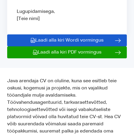
Lugupidamisega,
[Teie nimi]
Laadi alla kiri Wordi vormingus
Laadi alla kiri PDF vormingus
Java arendaja CV on oluline, kuna see esitleb teie
oskusi, kogemusi ja projekte, mis on vajalikud
tööandjale mulje avaldamiseks.
Töövahendusagentuurid, tarkvaraettevõtted,
tehnoloogiaettevõtted või isegi vabakutseliste
platvormid võivad olla huvitatud teie CV-st. Hea CV
võib suurendada võimalusi saada paremaid
tööpakkumisi, suuremat palka ja edendada oma