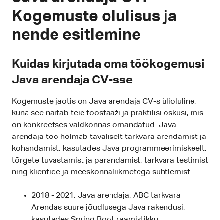
Kogemuste olulisus ja
nende esitlemine
Kuidas kirjutada oma töökogemusi
Java arendaja CV-sse
Kogemuste jaotis on Java arendaja CV-s ülioluline,
kuna see näitab teie tööstaaži ja praktilisi oskusi, mis
on konkreetses valdkonnas omandatud. Java
arendaja töö hõlmab tavaliselt tarkvara arendamist ja
kohandamist, kasutades Java programmeerimiskeelt,
tõrgete tuvastamist ja parandamist, tarkvara testimist
ning klientide ja meeskonnaliikmetega suhtlemist.
2018 - 2021, Java arendaja, ABC tarkvara
Arendas suure jõudlusega Java rakendusi,
kasutades Spring Boot raamistikku.