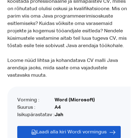
koostada professionaalne ja silmapaistev CV, milles
on rõhutatud olulisi oskusi ja kvalifikatsioone. Mis on
parim viis oma Java programmeerimisoskuste
esitlemiseks? Kuidas võiksite oma varasemaid
projekte ja kogemusi tööandjale esitleda? Nendele
küsimustele vastamine aitab teil luua tugeva CV, mis
tõstab esile teie sobivust Java arendaja töökohale.
Loome nüüd lihtsa ja kohandatava CV malli Java
arendaja jaoks, mida saate oma vajadustele
vastavaks muuta.
Vorming :
Word (Microsoft)
Suurus :
A4
Isikupärastatav :
Jah
Laadi alla kiri Wordi vormingus