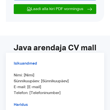
Laadi alla kiri PDF vormingus
Java arendaja CV mall
Isikuandmed
Nimi: [Nimi]
Sünnikuupäev: [Sünnikuupäev]
E-mail: [E-mail]
Telefon: [Telefoninumber]
Haridus