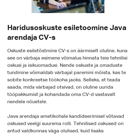
Haridusoskuste esiletoomine Java
arendaja CV-s
Oskuste esiletõstmine CV-s on äärmiselt oluline, kuna
see on värbaja esimene võimalus hinnata teie tehnilisi
oskusi ja isikuomadusi. Nende oskuste ja omaduste
tundmine võimaldab värbajal paremini mõista, kas te
sobite konkreetse töökoha jaoks. Selleks, et teada
saada, mida värbajad otsivad, on oluline uurida
tööpakkumist ja kohandada oma CV-d vastavalt
nendele nõuetele.
Java arendaja ametikohale kandideerimisel võtavad
oskused veelgi suurema rolli. Tehnilised oskused on
antud valdkonnas väga olulised, kuid lisaks