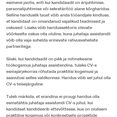
esimene jaotis, eriti kui kandidaadil on ärijuhtimise,
personalijuhtimise või sekretäritöö alane kõrgharidus.
Selline hariduslik taust võib anda tööandjale kindluse,
et kandidaat on omandanud vajalikud teadmised ja
oskused. Lisaks võib haridussektoris olevate
võõrkeelte oskus olla oluline, kuna juhataja assistendil
võib olla vaja suhelda erinevate rahvusvaheliste
partneritega.
Siiski, kui kandidaadil on pikk ja mitmekesine
töökogemus juhataja assistendina, tuleks CV-s
esmajärjekorras rõhutada praktilisi kogemusi ja
saavutusi selles valdkonnas. Haridus võib sel juhul olla
CV-s teisejärguline.
Tuleb märkida, et erandina ei pruugi haridus olla
esmatähtis juhataja assistendi CV-s juhul, kui
kandidaat kandideerib ettevõttesse, kus on olulisem
praktiline kogemus või konkreetsete projektide