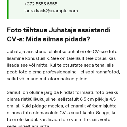
+372 5555 5555
laura.kask@example.com
Foto tähtsus Juhataja assistendi
CV-s: Mida silmas pidada?
Juhataja assistendi elukutse puhul ei ole CV-sse foto
lisamine kohustuslik. See on täielikult teie otsus, kas
lisada see või mitte. Kui te otsustate seda teha, siis
peab foto olema professionaalne - ei sobi rannafotod,
selfid või muud mitteformaalsed pildid.
Samuti on oluline järgida kindlat formaati: foto peaks
olema ristkülikukujuline, eelistatult 6,5 cm pikk ja 4,5
cm lai. Kuid pidage meeles, et enamik värbamisjuhte
ei anna foto olemasolule CV-s suurt kaalu. Seega, kui
te ei ole kindel, kas lisada foto või mitte, siis võite
selle julgelt ära jätta.