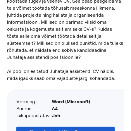
koostada tugev ja veenev CV. See peab peegeldama
teie võimet töötada tõhusalt meeskonna liikmena,
juhtida projekte ning hallata ja organiseerida
informatsiooni. Millised on parimad viisid oma
oskuste ja kogemuste esitlemiseks CV-s? Kuidas
tõsta esile oma võimet töötada detailselt ja
süsteemselt? Millised on olulised punktid, mida tuleks
rõhutada, et näidata end sobiva kandidaadina
Juhataja assistendi positsioonile?
Allpool on esitatud Juhataja assistendi CV näidis,
mida igaüks saab oma vajaduste järgi kohandada.
Vorming :
Word (Microsoft)
Suurus :
A4
Isikupärastatav :
Jah