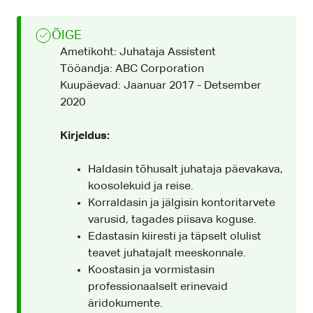
ÕIGE
Ametikoht: Juhataja Assistent
Tööandja: ABC Corporation
Kuupäevad: Jaanuar 2017 - Detsember
2020
Kirjeldus:
Haldasin tõhusalt juhataja päevakava,
koosolekuid ja reise.
Korraldasin ja jälgisin kontoritarvete
varusid, tagades piisava koguse.
Edastasin kiiresti ja täpselt olulist
teavet juhatajalt meeskonnale.
Koostasin ja vormistasin
professionaalselt erinevaid
äridokumente.