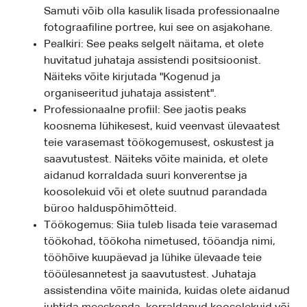
Samuti võib olla kasulik lisada professionaalne
fotograafiline portree, kui see on asjakohane.
Pealkiri: See peaks selgelt näitama, et olete
huvitatud juhataja assistendi positsioonist.
Näiteks võite kirjutada "Kogenud ja
organiseeritud juhataja assistent".
Professionaalne profiil: See jaotis peaks
koosnema lühikesest, kuid veenvast ülevaatest
teie varasemast töökogemusest, oskustest ja
saavutustest. Näiteks võite mainida, et olete
aidanud korraldada suuri konverentse ja
koosolekuid või et olete suutnud parandada
büroo halduspõhimõtteid.
Töökogemus: Siia tuleb lisada teie varasemad
töökohad, töökoha nimetused, tööandja nimi,
tööhõive kuupäevad ja lühike ülevaade teie
tööülesannetest ja saavutustest. Juhataja
assistendina võite mainida, kuidas olete aidanud