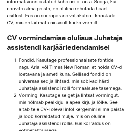
informatsioon esitatud kohe esile tõsta. Seega, kui
soovite silma paista, on oluline rõhutada head
esitlust. Ees on suurepärane väljakutse - koostada
CV, mis on laitmatu nii sisult kui ka vormilt.
CV vormindamise olulisus Juhataja
assistendi karjääriedendamisel
Fondid: Kasutage professionaalsete fontide,
nagu Arial või Times New Roman, et hoida CV-d
loetavana ja ametlikuna. Sellised fondid on
universaalsed ja lihtsad, mis sobivad hästi
Juhataja assistendi rolli formaalsuse tasemega.
Vorming: Kasutage selget ja lihtsat vormingut,
mis hõlmab pealkirju, alapealkirju ja lõike. See
aitab teie CV-l oleval infol kergemini silma paista
ja loob korraldatud mulje, mis on oluline
Juhataja assistendi rollis, kus korraldus on
võtmetähtsusega.