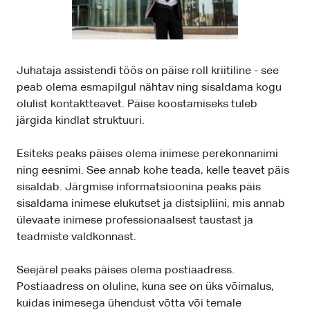
Juhataja assistendi töös on päise roll kriitiline - see
peab olema esmapilgul nähtav ning sisaldama kogu
olulist kontaktteavet. Päise koostamiseks tuleb
järgida kindlat struktuuri.
Esiteks peaks päises olema inimese perekonnanimi
ning eesnimi. See annab kohe teada, kelle teavet päis
sisaldab. Järgmise informatsioonina peaks päis
sisaldama inimese elukutset ja distsipliini, mis annab
ülevaate inimese professionaalsest taustast ja
teadmiste valdkonnast.
Seejärel peaks päises olema postiaadress.
Postiaadress on oluline, kuna see on üks võimalus,
kuidas inimesega ühendust võtta või temale