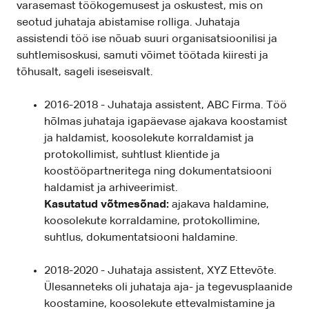
varasemast töökogemusest ja oskustest, mis on
seotud juhataja abistamise rolliga. Juhataja
assistendi töö ise nõuab suuri organisatsioonilisi ja
suhtlemisoskusi, samuti võimet töötada kiiresti ja
tõhusalt, sageli iseseisvalt.
2016-2018 - Juhataja assistent, ABC Firma. Töö
hõlmas juhataja igapäevase ajakava koostamist
ja haldamist, koosolekute korraldamist ja
protokollimist, suhtlust klientide ja
koostööpartneritega ning dokumentatsiooni
haldamist ja arhiveerimist.
Kasutatud võtmesõnad:
ajakava haldamine,
koosolekute korraldamine, protokollimine,
suhtlus, dokumentatsiooni haldamine.
2018-2020 - Juhataja assistent, XYZ Ettevõte.
Ülesanneteks oli juhataja aja- ja tegevusplaanide
koostamine, koosolekute ettevalmistamine ja