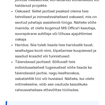
juhtida meeskonda, korraldanud koosolekuid või
haldanud projekte.
Oskused: Sellel jaotisel peaksid olema teie
tehnilised ja inimestevahelised oskused, mis on
seotud juhataja assistendi tööga. Näiteks võite
mainida, et olete kogenud MS Office'i kasutaja,
suurepärane suhtleja või tõhusa ajajuhtimise
oskaja.
Haridus: Siia tuleb lisada teie hariduslik taust,
sealhulgas kooli nimi, lõpetamise kuupäevad ja
saadud kraadid või tunnistused.
Täiendavad jaotised: Sõltuvalt teie
individuaalsetest tugevustest võite lisada ka
täiendavaid jaotisi, nagu keelteoskus,
vabatahtlik töö või huvialad. Näiteks, kui olete
mitmekeelne, võib see osutuda kasulikuks
rahvusvahelises ettevõttes töötades.