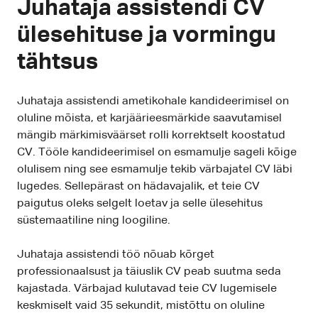
Juhataja assistendi CV
ülesehituse ja vormingu
tähtsus
Juhataja assistendi ametikohale kandideerimisel on
oluline mõista, et karjäärieesmärkide saavutamisel
mängib märkimisväärset rolli korrektselt koostatud
CV. Tööle kandideerimisel on esmamulje sageli kõige
olulisem ning see esmamulje tekib värbajatel CV läbi
lugedes. Sellepärast on hädavajalik, et teie CV
paigutus oleks selgelt loetav ja selle ülesehitus
süstemaatiline ning loogiline.
Juhataja assistendi töö nõuab kõrget
professionaalsust ja täiuslik CV peab suutma seda
kajastada. Värbajad kulutavad teie CV lugemisele
keskmiselt vaid 35 sekundit, mistõttu on oluline