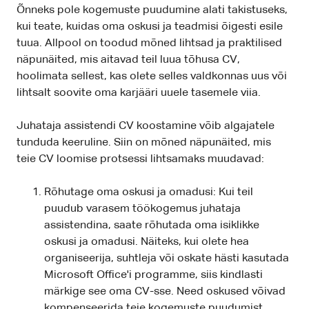
Õnneks pole kogemuste puudumine alati takistuseks,
kui teate, kuidas oma oskusi ja teadmisi õigesti esile
tuua. Allpool on toodud mõned lihtsad ja praktilised
näpunäited, mis aitavad teil luua tõhusa CV,
hoolimata sellest, kas olete selles valdkonnas uus või
lihtsalt soovite oma karjääri uuele tasemele viia.
Juhataja assistendi CV koostamine võib algajatele
tunduda keeruline. Siin on mõned näpunäited, mis
teie CV loomise protsessi lihtsamaks muudavad:
Rõhutage oma oskusi ja omadusi: Kui teil
puudub varasem töökogemus juhataja
assistendina, saate rõhutada oma isiklikke
oskusi ja omadusi. Näiteks, kui olete hea
organiseerija, suhtleja või oskate hästi kasutada
Microsoft Office'i programme, siis kindlasti
märkige see oma CV-sse. Need oskused võivad
kompenseerida teie kogemuste puudumist.