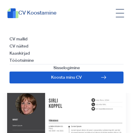
CV Koostamine
Juhataja assistendi
CV mallid
CV näited
CV malli ja
Kaaskirjad
Tööotsimine
kirjutamise juhend
Sisselogimine
Koosta minu CV