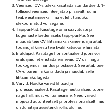
Veerised: CV-s tuleks kasutada standardseid, 1-
tolliseid veeriseid. See jätab piisavalt ruumi
teabe esitamiseks, ilma et leht tunduks
ülekoormatud või segane.
Täpipunktid: Kasutage oma saavutuste ja
kogemuste loetlemiseks täpp-punkte. See
muudab teie CV lihtsamaks skaneerida ja aitab
tööandjal kiiresti teie kvalifikatsioone hinnata.
Eraldajad: Kasutage horisontaalseid jooni või
eraldajaid, et eristada erinevaid CV osi, nagu
töökogemus, haridus ja oskused. See aitab teie
CV-d paremini korraldada ja muudab selle
lihtsamaks lugeda.
Värvid: Hoidke värvid lihtsad ja
professionaalsed. Kasutage neutraalseid toone
nagu hall, must või tumesinine. Need värvid
mõjuvad autoriteetselt ja professionaalselt, mis
on Juhataja assistendi rollis oluline.