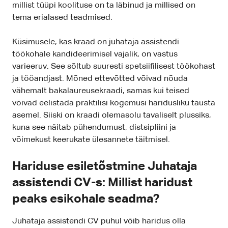
millist tüüpi koolituse on ta läbinud ja millised on
tema erialased teadmised.
Küsimusele, kas kraad on juhataja assistendi
töökohale kandideerimisel vajalik, on vastus
varieeruv. See sõltub suuresti spetsiifilisest töökohast
ja tööandjast. Mõned ettevõtted võivad nõuda
vähemalt bakalaureusekraadi, samas kui teised
võivad eelistada praktilisi kogemusi haridusliku tausta
asemel. Siiski on kraadi olemasolu tavaliselt plussiks,
kuna see näitab pühendumust, distsipliini ja
võimekust keerukate ülesannete täitmisel.
Hariduse esiletõstmine Juhataja
assistendi CV-s: Millist haridust
peaks esikohale seadma?
Juhataja assistendi CV puhul võib haridus olla