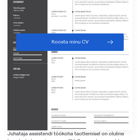
Koosta minu CV
Juhataja assistendi töökoha taotlemisel on oluline