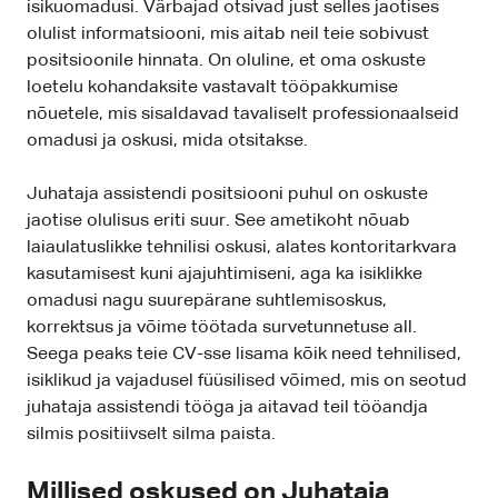
isikuomadusi. Värbajad otsivad just selles jaotises
olulist informatsiooni, mis aitab neil teie sobivust
positsioonile hinnata. On oluline, et oma oskuste
loetelu kohandaksite vastavalt tööpakkumise
nõuetele, mis sisaldavad tavaliselt professionaalseid
omadusi ja oskusi, mida otsitakse.
Juhataja assistendi positsiooni puhul on oskuste
jaotise olulisus eriti suur. See ametikoht nõuab
laiaulatuslikke tehnilisi oskusi, alates kontoritarkvara
kasutamisest kuni ajajuhtimiseni, aga ka isiklikke
omadusi nagu suurepärane suhtlemisoskus,
korrektsus ja võime töötada survetunnetuse all.
Seega peaks teie CV-sse lisama kõik need tehnilised,
isiklikud ja vajadusel füüsilised võimed, mis on seotud
juhataja assistendi tööga ja aitavad teil tööandja
silmis positiivselt silma paista.
Millised oskused on Juhataja