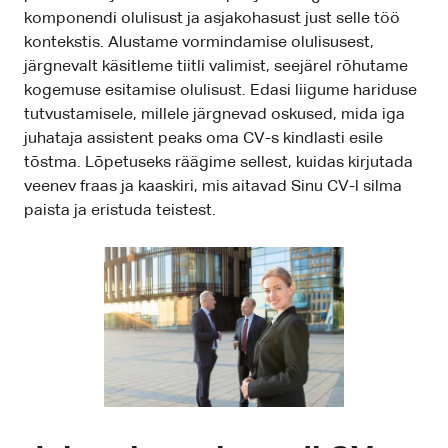
komponendi olulisust ja asjakohasust just selle töö
kontekstis. Alustame vormindamise olulisusest,
järgnevalt käsitleme tiitli valimist, seejärel rõhutame
kogemuse esitamise olulisust. Edasi liigume hariduse
tutvustamisele, millele järgnevad oskused, mida iga
juhataja assistent peaks oma CV-s kindlasti esile
tõstma. Lõpetuseks räägime sellest, kuidas kirjutada
veenev fraas ja kaaskiri, mis aitavad Sinu CV-l silma
paista ja eristuda teistest.