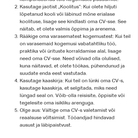
Kasutage jaotist „Koolitus“: Kui olete hiljuti
lõpetanud kooli või läbinud mõne erialase
koolituse, lisage see kindlasti oma CV-sse. See
näitab, et olete valmis õppima ja arenema.
Rääkige oma varasematest kogemustest: Kui teil
on varasemaid kogemusi vabatahtliku töö,
praktika või ürituste korraldamise alal, lisage
need oma CV-sse. Need võivad olla olulised,
kuna näitavad, et olete töökas, pühendunud ja
suudate enda eest vastutada.
Kasutage kaaskirja: Kui teil on lünki oma CV-s,
kasutage kaaskirja, et selgitada, miks need
lüngad seal on. Võib-olla reisisite, õppisite või
tegelesite oma isikliku arenguga.
Olge aus: Vältige oma CV-s valetamist või
reaalsuse võltsimist. Tööandjad hindavad
ausust ja läbipaistvust.