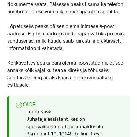
dokumente saata. Päisesse peaks lisama ka telefoni
numbri, et oleks võimalik inimesega otse suhelda.
Lõpetuseks peaks päises olema inimese e-posti
aadress. E-posti aadress on tänapäeval üks peamisi
suhtlusviise, mille kaudu saab kiiresti ja efektiivselt
informatsiooni vahetada.
Kokkuvõttes peaks päis olema koostatud nii, et see
annaks kõik vajaliku teabe kiireks ja tõhusaks
suhtluseks ning aitaks kaasa professionaalsele
esitlusele.
ÕIGE
Laura Kask
Juhataja assistent, kes on
spetsialiseerunud büroohaldusele
Pärnu mnt 10, 10148 Tallinn, Eesti