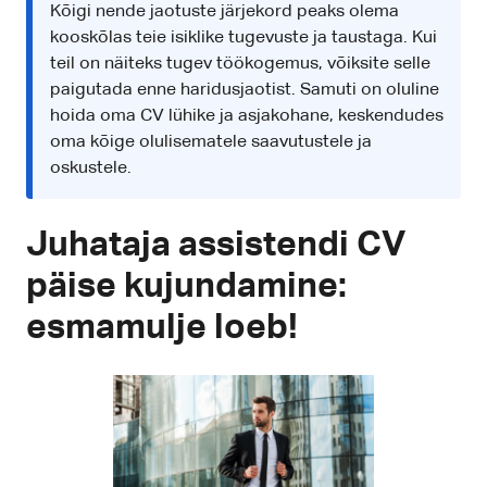
Kõigi nende jaotuste järjekord peaks olema
kooskõlas teie isiklike tugevuste ja taustaga. Kui
teil on näiteks tugev töökogemus, võiksite selle
paigutada enne haridusjaotist. Samuti on oluline
hoida oma CV lühike ja asjakohane, keskendudes
oma kõige olulisematele saavutustele ja
oskustele.
Juhataja assistendi CV
päise kujundamine:
esmamulje loeb!