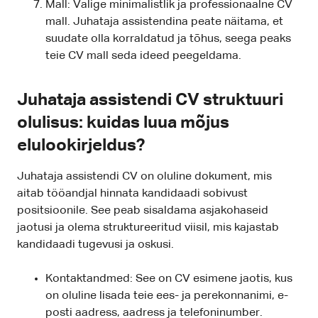
Mall: Valige minimalistlik ja professionaalne CV
mall. Juhataja assistendina peate näitama, et
suudate olla korraldatud ja tõhus, seega peaks
teie CV mall seda ideed peegeldama.
Juhataja assistendi CV struktuuri
olulisus: kuidas luua mõjus
elulookirjeldus?
Juhataja assistendi CV on oluline dokument, mis
aitab tööandjal hinnata kandidaadi sobivust
positsioonile. See peab sisaldama asjakohaseid
jaotusi ja olema struktureeritud viisil, mis kajastab
kandidaadi tugevusi ja oskusi.
Kontaktandmed: See on CV esimene jaotis, kus
on oluline lisada teie ees- ja perekonnanimi, e-
posti aadress, aadress ja telefoninumber.