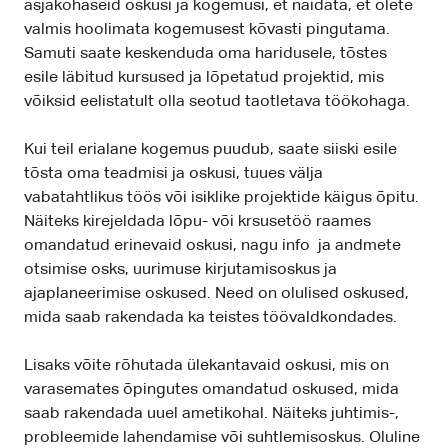
asjakohaseid oskusi ja kogemusi, et näidata, et olete
valmis hoolimata kogemusest kõvasti pingutama.
Samuti saate keskenduda oma haridusele, tõstes
esile läbitud kursused ja lõpetatud projektid, mis
võiksid eelistatult olla seotud taotletava töökohaga.
Kui teil erialane kogemus puudub, saate siiski esile
tõsta oma teadmisi ja oskusi, tuues välja
vabatahtlikus töös või isiklike projektide käigus õpitu.
Näiteks kirejeldada lõpu- või krsusetöö raames
omandatud erinevaid oskusi, nagu info ja andmete
otsimise osks, uurimuse kirjutamisoskus ja
ajaplaneerimise oskused. Need on olulised oskused,
mida saab rakendada ka teistes töövaldkondades.
Lisaks võite rõhutada ülekantavaid oskusi, mis on
varasemates õpingutes omandatud oskused, mida
saab rakendada uuel ametikohal. Näiteks juhtimis-,
probleemide lahendamise või suhtlemisoskus. Oluline