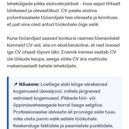
lehekülgede pikks elulookirjeldust - hoia asjad lihtsalt
lühikesed ja ülevaatlikud. CV peaks andma
potentsiaalsele tööandjale hea ülevaate ja kinnituse,
et just sina oled antud töökohale õige valik.
Kuna tööandjad saavad konkursi raames tõenäolislet
kümneid CV-sid, siis on ebatõenäoline, et nad loevad
iga CV otsast lõpuni läbi. Enamik inimesi vaatab CV
üle lõikude kaupa, seega võiks CV ära mahtuda
maksimaalselt kahele leheküljele.
📌 Nõuanne:
Loetlege alati kõige värskemad
kogemused ülevalpool, millele järgnevad
eelmised kogemused. Pikkade töö- või
õppimisvaheaegade korral lisage selgitus.
Professionaalse ülevaate all proovige esile tuua,
miks olete parim valik sellele töökohale.
Keskenduge faktidele ja peamistele punktidele,