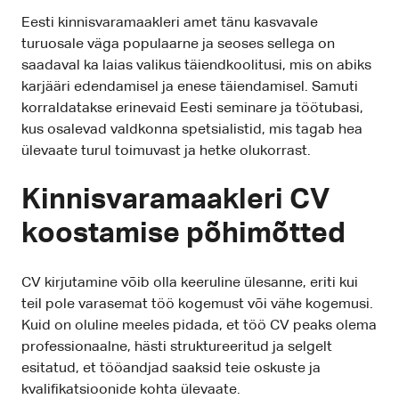
Eesti kinnisvaramaakleri amet tänu kasvavale
turuosale väga populaarne ja seoses sellega on
saadaval ka laias valikus täiendkoolitusi, mis on abiks
karjääri edendamisel ja enese täiendamisel. Samuti
korraldatakse erinevaid Eesti seminare ja töötubasi,
kus osalevad valdkonna spetsialistid, mis tagab hea
ülevaate turul toimuvast ja hetke olukorrast.
Kinnisvaramaakleri CV
koostamise põhimõtted
CV kirjutamine võib olla keeruline ülesanne, eriti kui
teil pole varasemat töö kogemust või vähe kogemusi.
Kuid on oluline meeles pidada, et töö CV peaks olema
professionaalne, hästi struktureeritud ja selgelt
esitatud, et tööandjad saaksid teie oskuste ja
kvalifikatsioonide kohta ülevaate.