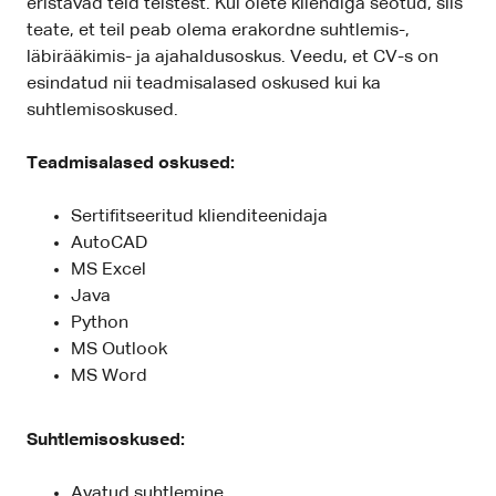
eristavad teid teistest. Kui olete kliendiga seotud, siis
teate, et teil peab olema erakordne suhtlemis-,
läbirääkimis- ja ajahaldusoskus. Veedu, et CV-s on
esindatud nii teadmisalased oskused kui ka
suhtlemisoskused.
Teadmisalased oskused:
Sertifitseeritud klienditeenidaja
AutoCAD
MS Excel
Java
Python
MS Outlook
MS Word
Suhtlemisoskused:
Avatud suhtlemine