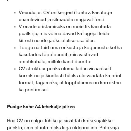
Veendu, et CV on kergesti loetav, kasutage
enamlevinud ja silmadele mugavat fonti.
V osade eristamiseks on mõistlik kasutada
pealkirju, mis võimaldavad ka lugejal leida
kiiresti nende jaoks olulise osa üles.
Tooge näiteid oma oskuste ja kogemuste kotha
kasutades täpploendit, mis vastavad
ametikohale, millele kandideerite.
CV struktuur peaks olema ladus visuaalselt
korrektne ja kindlasti tuleks üle vaadata ka print
format, tagamaks, et lõpptulemus on korrektne
ka printimisel.
Püsige kahe A4 lehekülje piires
Hea CV on selge, lühike ja sisaldab kõiki vajalikke
punkte, ilma et info oleks liiga üldsõnaline. Pole vaja