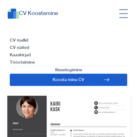
CV Koostamine
Näpnäiteid
CV mallid
CV näited
kinnisvamaakleri CV
Kaaskirjad
Tööotsimine
loomiseks
Sisselogimine
Koosta minu CV