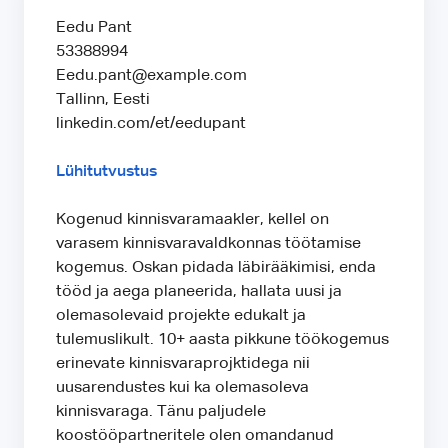
Eedu Pant
53388994
Eedu.pant@example.com
Tallinn, Eesti
linkedin.com/et/eedupant
Lühitutvustus
Kogenud kinnisvaramaakler, kellel on
varasem kinnisvaravaldkonnas töötamise
kogemus. Oskan pidada läbirääkimisi, enda
tööd ja aega planeerida, hallata uusi ja
olemasolevaid projekte edukalt ja
tulemuslikult. 10+ aasta pikkune töökogemus
erinevate kinnisvaraprojktidega nii
uusarendustes kui ka olemasoleva
kinnisvaraga. Tänu paljudele
koostööpartneritele olen omandanud