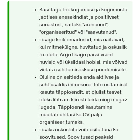
Kasutage töökogemuse ja kogemuste
jaotises enesekindlat ja positiivset
sõnastust, näiteks "arenenud",
"organiseeritud" või "saavutanud".
Lisage kõik omadused, mis näitavad,
kui mitmekülgne, huvitatud ja oskuslik
te olete. Ärge lisage passiivseid
huvisid või üksildasi hobisi, mis võivad
viidata suhtlemisoskuse puudumisele.
Oluline on esitleda enda aktiivse ja
suhtlusaldis inimesena. Info esitamisel
kasuta täpploendit, et olulist teavet
oleks lihtsam kiiresti leida ning mugav
lugeda. Täpploendi kasutamine
muudab ühtlasi ka CV palju
organiseeritumaks.
Lisaks oskustele võib esile tuua ka
soovitused. Soovitused peaksid