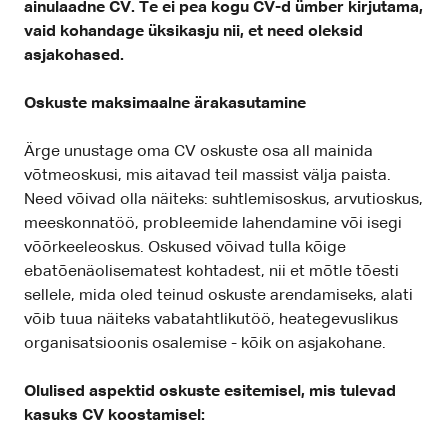
ainulaadne CV. Te ei pea kogu CV-d ümber kirjutama,
vaid kohandage üksikasju nii, et need oleksid
asjakohased.
Oskuste maksimaalne ärakasutamine
Ärge unustage oma CV oskuste osa all mainida
võtmeoskusi, mis aitavad teil massist välja paista.
Need võivad olla näiteks: suhtlemisoskus, arvutioskus,
meeskonnatöö, probleemide lahendamine või isegi
võõrkeeleoskus. Oskused võivad tulla kõige
ebatõenäolisematest kohtadest, nii et mõtle tõesti
sellele, mida oled teinud oskuste arendamiseks, alati
võib tuua näiteks vabatahtlikutöö, heategevuslikus
organisatsioonis osalemise - kõik on asjakohane.
Olulised aspektid oskuste esitemisel, mis tulevad
kasuks CV koostamisel: