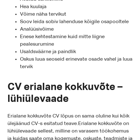
Hea kuulaja
Võime näha tervikut
Soov leida sobiv lahenduse kõigile osapooltele
Analüüsivõime
Enese kehtestamine kuid mitte liigne
pealesurumine
Usaldsväärne ja paindlik
Oskus luua seoseid erinevate osade vahel ja luua
tervik
CV erialane kokkuvõte –
lühiülevaade
Erialane kokkuvõte CV lõpus on sama oluline kui kõik
ülejäänud CV-s esitatud teave.Erialane kokkuvõte on
lühiülevaade sellest, milline on varasem töökohemus
ja kuidas saate oma kogemuste, oskuste, teadmiste ja