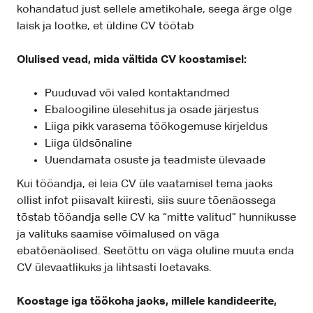
kohandatud just sellele ametikohale, seega ärge olge
laisk ja lootke, et üldine CV töötab
Olulised vead, mida vältida CV koostamisel:
Puuduvad või valed kontaktandmed
Ebaloogiline ülesehitus ja osade järjestus
Liiga pikk varasema töökogemuse kirjeldus
Liiga üldsõnaline
Uuendamata osuste ja teadmiste ülevaade
Kui tööandja, ei leia CV üle vaatamisel tema jaoks
ollist infot piisavalt kiiresti, siis suure tõenäossega
tõstab tööandja selle CV ka “mitte valitud” hunnikusse
ja valituks saamise võimalused on väga
ebatõenäolised. Seetõttu on väga oluline muuta enda
CV ülevaatlikuks ja lihtsasti loetavaks.
Koostage iga töökoha jaoks, millele kandideerite,