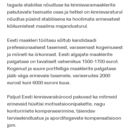
tagada stabiilse nõudluse ka kinnisvaramaaklerite
pakutavate teenuste osas ja hetkel on kinnisvaraturul
nõudlus püsind stabliisena ka hoolimata erinevatest
kõikumistest maailma majandusturul.
Eesti maakleri töötasu sõltub kandidaadi
prefessionaalsest tasemest, varasemast kogemusest
ja mõneti ka iirkonnast. Eesti algajate maaklerite
palgatase on tavaliselt vahemikus 1500-1700 eurot.
Kogenud ja suure portfelliga maaklerite palgatase
jääb väga erinevale tasemele, varieerudes 2000
eurost kuni 6000 euroni kuus.
Paljud Eesti kinnisvarabürood pakuvad ka mitmeid
erinevaid hüvitisi motivatsioonipakette, nagu
kontoririiete kompenseerimine, täiendav
tervisekindlustus ja sporditegevste kompensatsioon
jpm.