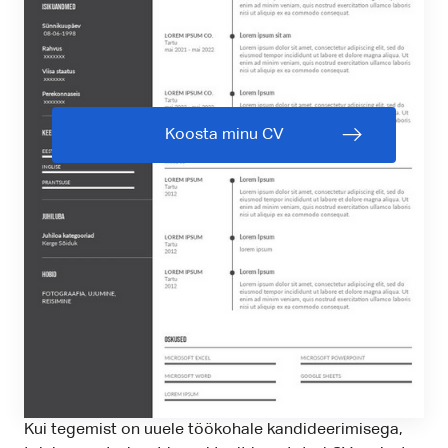
Koosta minu CV
Kui tegemist on uuele töökohale kandideerimisega,