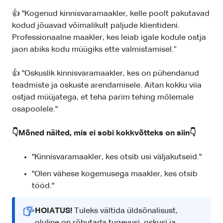
👍 "Kogenud kinnisvaramaakler, kelle poolt pakutavad
kodud jõuavad võimalikult paljude klientideni.
Professionaalne maakler, kes leiab igale kodule ostja
jaon abiks kodu müügiks ette valmistamisel.”
👍 "Oskuslik kinnisvaramaakler, kes on pühendanud
teadmiste ja oskuste arendamisele. Aitan kokku viia
ostjad müüjatega, et teha parim tehing mõlemale
osapoolele."
👇Mõned näited, mis ei sobi kokkvõtteks on siin👇
"Kinnisvaramaakler, kes otsib usi väljakutseid."
"Olen vähese kogemusega maakler, kes otsib
tööd."
HOIATUS!
Tuleks vältida üldsõnalisust,
oluline on rõhutada tugevusi, oskusi ja