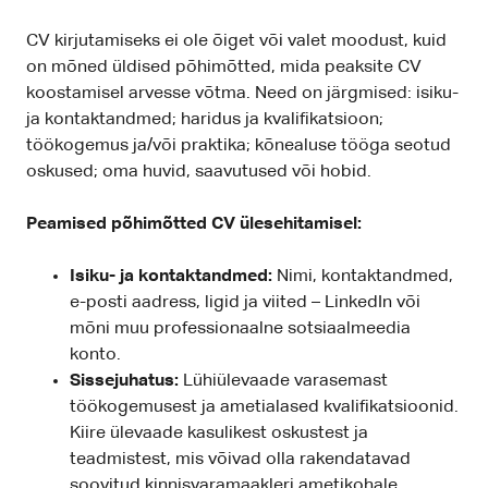
CV kirjutamiseks ei ole õiget või valet moodust, kuid
on mõned üldised põhimõtted, mida peaksite CV
koostamisel arvesse võtma. Need on järgmised: isiku-
ja kontaktandmed; haridus ja kvalifikatsioon;
töökogemus ja/või praktika; kõnealuse tööga seotud
oskused; oma huvid, saavutused või hobid.
Peamised põhimõtted CV ülesehitamisel:
Isiku- ja kontaktandmed:
Nimi, kontaktandmed,
e-posti aadress, ligid ja viited – LinkedIn või
mõni muu professionaalne sotsiaalmeedia
konto.
Sissejuhatus:
Lühiülevaade varasemast
töökogemusest ja ametialased kvalifikatsioonid.
Kiire ülevaade kasulikest oskustest ja
teadmistest, mis võivad olla rakendatavad
soovitud kinnisvaramaakleri ametikohale