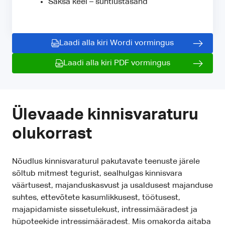
Saksa keel – suhtlustasand
Laadi alla kiri Wordi vormingus
Laadi alla kiri PDF vormingus
Ülevaade kinnisvaraturu
olukorrast
Nõudlus kinnisvaraturul pakutavate teenuste järele
sõltub mitmest tegurist, sealhulgas kinnisvara
väärtusest, majanduskasvust ja usaldusest majanduse
suhtes, ettevõtete kasumlikkusest, töötusest,
majapidamiste sissetulekust, intressimääradest ja
hüpoteekide intressimääradest. Mis omakorda aitaba