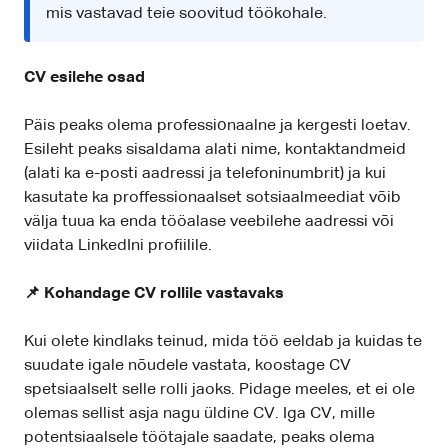
mis vastavad teie soovitud töökohale.
CV esilehe osad
Päis peaks olema professiоnaalne ja kergesti loetav.
Esileht peaks sisaldama alati nime, kontaktandmeid
(alati ka e-posti aadressi ja telefoninumbrit) ja kui
kasutate ka proffessionaalset sotsiaalmeediat võib
välja tuua ka enda tööalase veebilehe aadressi või
viidata LinkedIni profiilile.
📌 Kohandage CV rollile vastavaks
Kui olete kindlaks teinud, mida töö eeldab ja kuidas te
suudate igale nõudele vastata, koostage CV
spetsiaalselt selle rolli jaoks. Pidage meeles, et ei ole
olemas sellist asja nagu üldine CV. Iga CV, mille
potentsiaalsele töötajale saadate, peaks olema