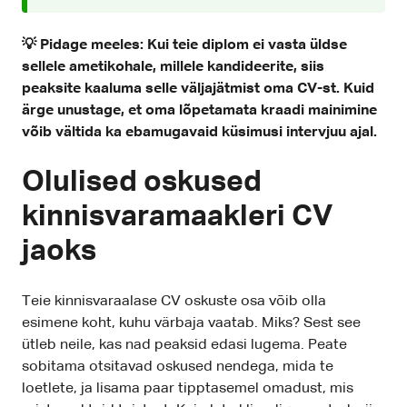
💡 Pidage meeles: Kui teie diplom ei vasta üldse
sellele ametikohale, millele kandideerite, siis
peaksite kaaluma selle väljajätmist oma CV-st. Kuid
ärge unustage, et oma lõpetamata kraadi mainimine
võib vältida ka ebamugavaid küsimusi intervjuu ajal.
Olulised oskused
kinnisvaramaakleri CV
jaoks
Teie kinnisvaraalase CV oskuste osa võib olla
esimene koht, kuhu värbaja vaatab. Miks? Sest see
ütleb neile, kas nad peaksid edasi lugema. Peate
sobitama otsitavad oskused nendega, mida te
loetlete, ja lisama paar tipptasemel omadust, mis