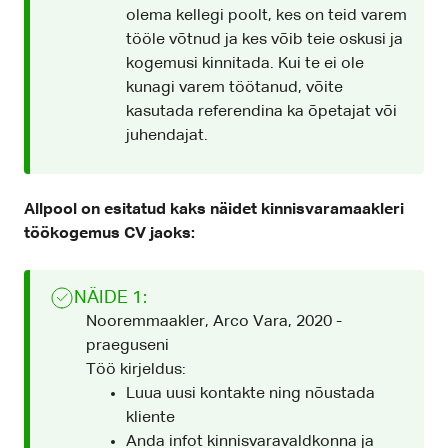
olema kellegi poolt, kes on teid varem
tööle võtnud ja kes võib teie oskusi ja
kogemusi kinnitada. Kui te ei ole
kunagi varem töötanud, võite
kasutada referendina ka õpetajat või
juhendajat.
Allpool on esitatud kaks näidet kinnisvaramaakleri
töökogemus CV jaoks:
NÄIDE 1:
Nooremmaakler, Arco Vara, 2020 -
praeguseni
Töö kirjeldus:
Luua uusi kontakte ning nõustada
kliente
Anda infot kinnisvaravaldkonna ja