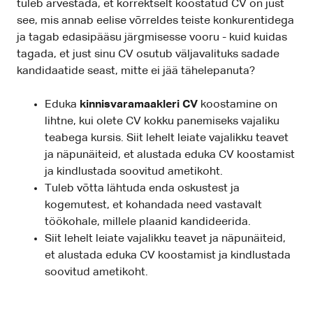
tuleb arvestada, et korrektselt koostatud CV on just
see, mis annab eelise võrreldes teiste konkurentidega
ja tagab edasipääsu järgmisesse vooru - kuid kuidas
tagada, et just sinu CV osutub väljavalituks sadade
kandidaatide seast, mitte ei jää tähelepanuta?
Eduka
kinnisvaramaakleri CV
koostamine on
lihtne, kui olete CV kokku panemiseks vajaliku
teabega kursis. Siit lehelt leiate vajalikku teavet
ja näpunäiteid, et alustada eduka CV koostamist
ja kindlustada soovitud ametikoht.
Tuleb võtta lähtuda enda oskustest ja
kogemutest, et kohandada need vastavalt
töökohale, millele plaanid kandideerida.
Siit lehelt leiate vajalikku teavet ja näpunäiteid,
et alustada eduka CV koostamist ja kindlustada
soovitud ametikoht.