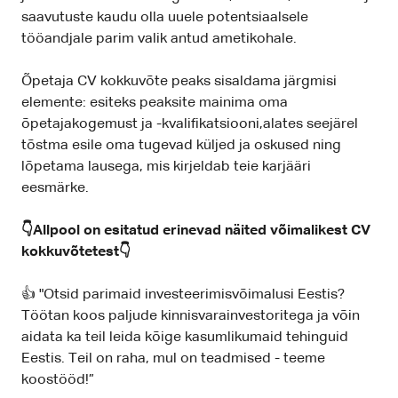
saavutuste kaudu olla uuele potentsiaalsele
tööandjale parim valik antud ametikohale.
Õpetaja CV kokkuvõte peaks sisaldama järgmisi
elemente: esiteks peaksite mainima oma
õpetajakogemust ja -kvalifikatsiooni,alates seejärel
tõstma esile oma tugevad küljed ja oskused ning
lõpetama lausega, mis kirjeldab teie karjääri
eesmärke.
👇Allpool on esitatud erinevad näited võimalikest CV
kokkuvõtetest👇
👍 "Otsid parimaid investeerimisvõimalusi Eestis?
Töötan koos paljude kinnisvarainvestoritega ja võin
aidata ka teil leida kõige kasumlikumaid tehinguid
Eestis. Teil on raha, mul on teadmised - teeme
koostööd!”