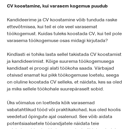
CV koostamine, kui varasem kogemus puudub
Kandideerime ja CV koostamine võib tunduda raske
ettevõtmisea, kui teil ei ole veel varasemat
töökogemust. Kuidas tuleks koostada CV, kui teil pole
varasema töökogemuse osas midagi kirjutada?
Kindlasti ei tohiks lasta sellel takistada CV koostamist
ja kandideerimist. Kõige suurema töökogemusega
kandidaat ei proogi alati töökoha saada. Värbajad
otsivad enamat kui pikk töökogemuse loetelu, seega
on oluline koostada CV selleks, et näidata, kes sa oled
ja miks sellele töökohale suurepäraselt sobid.
Üks võimalus on loetleda kõik varasemad
vabatahtlikud tööd või praktikakohad, kus oled koolis
veedetud õpingute ajal osalenud. See võib aidata
potentsiaalsetele tööandjatele näidata teie