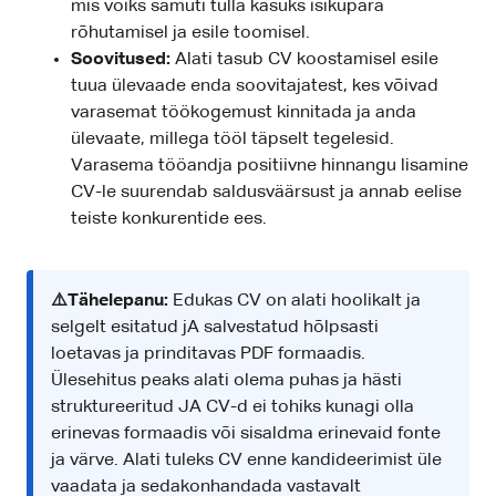
mis võiks samuti tulla kasuks isikupära
rõhutamisel ja esile toomisel.
Soovitused:
Alati tasub CV koostamisel esile
tuua ülevaade enda soovitajatest, kes võivad
varasemat töökogemust kinnitada ja anda
ülevaate, millega tööl täpselt tegelesid.
Varasema tööandja positiivne hinnangu lisamine
CV-le suurendab saldusväärsust ja annab eelise
teiste konkurentide ees.
⚠️Tähelepanu:
Edukas CV on alati hoolikalt ja
selgelt esitatud jA salvestatud hõlpsasti
loetavas ja prinditavas PDF formaadis.
Ülesehitus peaks alati olema puhas ja hästi
struktureeritud JA CV-d ei tohiks kunagi olla
erinevas formaadis või sisaldma erinevaid fonte
ja värve. Alati tuleks CV enne kandideerimist üle
vaadata ja sedakonhandada vastavalt