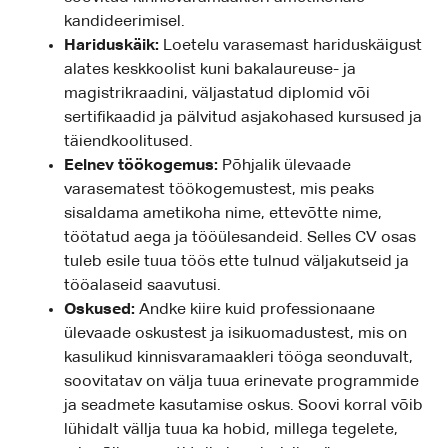
kandideerimisel.
Hariduskäik:
Loetelu varasemast hariduskäigust
alates keskkoolist kuni bakalaureuse- ja
magistrikraadini, väljastatud diplomid või
sertifikaadid ja pälvitud asjakohased kursused ja
täiendkoolitused.
Eelnev töökogemus:
Põhjalik ülevaade
varasematest töökogemustest, mis peaks
sisaldama ametikoha nime, ettevõtte nime,
töötatud aega ja tööülesandeid. Selles CV osas
tuleb esile tuua töös ette tulnud väljakutseid ja
tööalaseid saavutusi.
Oskused:
Andke kiire kuid professionaane
ülevaade oskustest ja isikuomadustest, mis on
kasulikud kinnisvaramaakleri tööga seonduvalt,
soovitatav on välja tuua erinevate programmide
ja seadmete kasutamise oskus. Soovi korral võib
lühidalt vällja tuua ka hobid, millega tegelete,