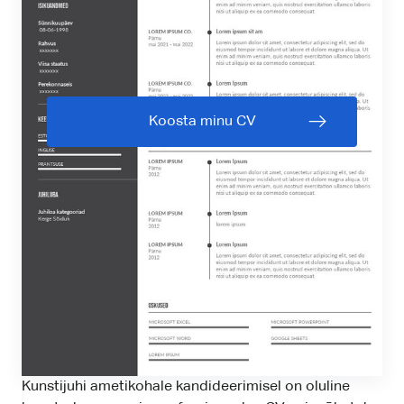
Koosta minu CV
Kunstijuhi ametikohale kandideerimisel on oluline