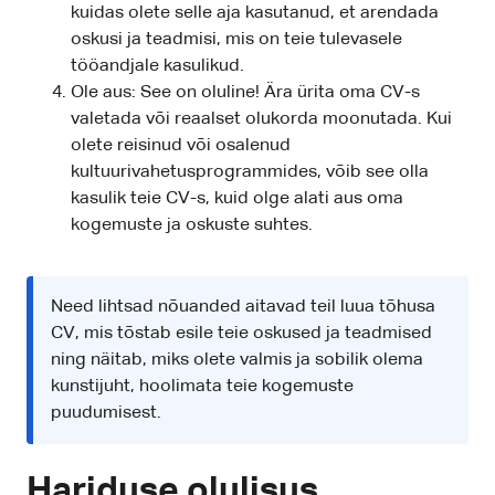
kuidas olete selle aja kasutanud, et arendada
oskusi ja teadmisi, mis on teie tulevasele
tööandjale kasulikud.
Ole aus: See on oluline! Ära ürita oma CV-s
valetada või reaalset olukorda moonutada. Kui
olete reisinud või osalenud
kultuurivahetusprogrammides, võib see olla
kasulik teie CV-s, kuid olge alati aus oma
kogemuste ja oskuste suhtes.
Need lihtsad nõuanded aitavad teil luua tõhusa
CV, mis tõstab esile teie oskused ja teadmised
ning näitab, miks olete valmis ja sobilik olema
kunstijuht, hoolimata teie kogemuste
puudumisest.
Hariduse olulisus