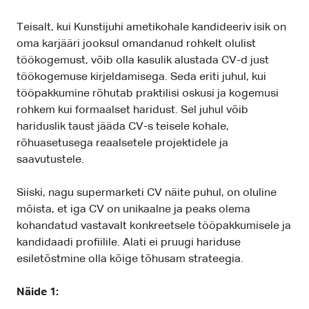
Teisalt, kui Kunstijuhi ametikohale kandideeriv isik on
oma karjääri jooksul omandanud rohkelt olulist
töökogemust, võib olla kasulik alustada CV-d just
töökogemuse kirjeldamisega. Seda eriti juhul, kui
tööpakkumine rõhutab praktilisi oskusi ja kogemusi
rohkem kui formaalset haridust. Sel juhul võib
hariduslik taust jääda CV-s teisele kohale,
rõhuasetusega reaalsetele projektidele ja
saavutustele.
Siiski, nagu supermarketi CV näite puhul, on oluline
mõista, et iga CV on unikaalne ja peaks olema
kohandatud vastavalt konkreetsele tööpakkumisele ja
kandidaadi profiilile. Alati ei pruugi hariduse
esiletõstmine olla kõige tõhusam strateegia.
Näide 1: