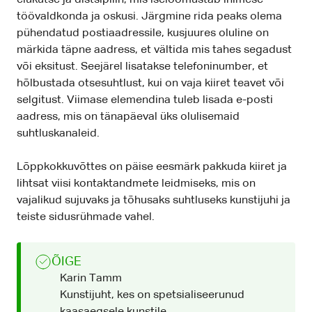
elukutse ja distsipliin, mis iseloomustab inimese
töövaldkonda ja oskusi. Järgmine rida peaks olema
pühendatud postiaadressile, kusjuures oluline on
märkida täpne aadress, et vältida mis tahes segadust
või eksitust. Seejärel lisatakse telefoninumber, et
hõlbustada otsesuhtlust, kui on vaja kiiret teavet või
selgitust. Viimase elemendina tuleb lisada e-posti
aadress, mis on tänapäeval üks olulisemaid
suhtluskanaleid.
Lõppkokkuvõttes on päise eesmärk pakkuda kiiret ja
lihtsat viisi kontaktandmete leidmiseks, mis on
vajalikud sujuvaks ja tõhusaks suhtluseks kunstijuhi ja
teiste sidusrühmade vahel.
ÕIGE
Karin Tamm
Kunstijuht, kes on spetsialiseerunud