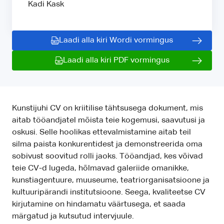
Kadi Kask
Laadi alla kiri Wordi vormingus
Laadi alla kiri PDF vormingus
Kunstijuhi CV on kriitilise tähtsusega dokument, mis
aitab tööandjatel mõista teie kogemusi, saavutusi ja
oskusi. Selle hoolikas ettevalmistamine aitab teil
silma paista konkurentidest ja demonstreerida oma
sobivust soovitud rolli jaoks. Tööandjad, kes võivad
teie CV-d lugeda, hõlmavad galeriide omanikke,
kunstiagentuure, muuseume, teatriorganisatsioone ja
kultuuripärandi institutsioone. Seega, kvaliteetse CV
kirjutamine on hindamatu väärtusega, et saada
märgatud ja kutsutud intervjuule.