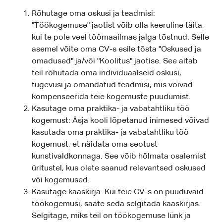
Rõhutage oma oskusi ja teadmisi:
"Töökogemuse" jaotist võib olla keeruline täita,
kui te pole veel töömaailmas jalga tõstnud. Selle
asemel võite oma CV-s esile tõsta "Oskused ja
omadused" ja/või "Koolitus" jaotise. See aitab
teil rõhutada oma individuaalseid oskusi,
tugevusi ja omandatud teadmisi, mis võivad
kompenseerida teie kogemuste puudumist.
Kasutage oma praktika- ja vabatahtliku töö
kogemust: Äsja kooli lõpetanud inimesed võivad
kasutada oma praktika- ja vabatahtliku töö
kogemust, et näidata oma seotust
kunstivaldkonnaga. See võib hõlmata osalemist
üritustel, kus olete saanud relevantsed oskused
või kogemused.
Kasutage kaaskirja: Kui teie CV-s on puuduvaid
töökogemusi, saate seda selgitada kaaskirjas.
Selgitage, miks teil on töökogemuse lünk ja