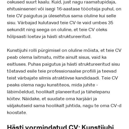
oskused suurt kaalu. Kuid, just nagu raamatupidaja,
ehitusinseneri või isegi 16-aastase tööotsija puhul, on
teie CV paigutus ja ülesehitus sama oluline kui selle
sisu. Värbajad kulutavad teie CV-le vaid umbes 35
sekundit ning seega on oluline, et teie CV oleks
hõlpsasti loetav ja hästi struktureeritud.
Kunstijuhi rolli pürgimisel on oluline mõista, et teie CV
peab olema laitmatu, mitte ainult sisus, vaid ka
esitluses. Puhas paigutus ja hästi struktureeritud sisu
tõstavad esile teie professionaalse profiili ja teevad
teist värbajate silmis atraktiivse kandidaadi. Teie CV
peaks olema nagu kunstiteos, mida juhite -
läbimõeldud, hoolikalt planeeritud ja tähelepanu
köitev. Näidake, et suudate oma karjääri ja
väljakutseid sama hoolikalt juhtida, nagu te oma CV-d
koostate.
Hästi vormindatud CV: Kunstijuhi