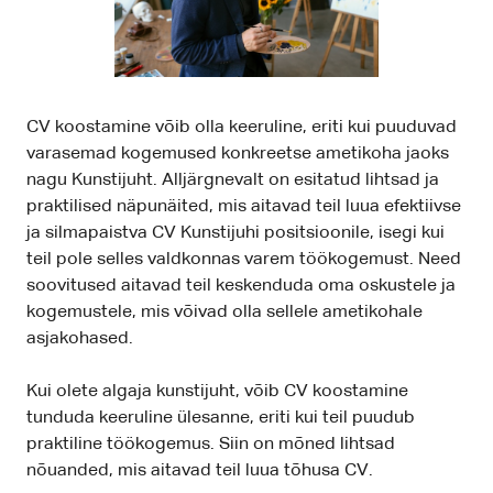
CV koostamine võib olla keeruline, eriti kui puuduvad
varasemad kogemused konkreetse ametikoha jaoks
nagu Kunstijuht. Alljärgnevalt on esitatud lihtsad ja
praktilised näpunäited, mis aitavad teil luua efektiivse
ja silmapaistva CV Kunstijuhi positsioonile, isegi kui
teil pole selles valdkonnas varem töökogemust. Need
soovitused aitavad teil keskenduda oma oskustele ja
kogemustele, mis võivad olla sellele ametikohale
asjakohased.
Kui olete algaja kunstijuht, võib CV koostamine
tunduda keeruline ülesanne, eriti kui teil puudub
praktiline töökogemus. Siin on mõned lihtsad
nõuanded, mis aitavad teil luua tõhusa CV.