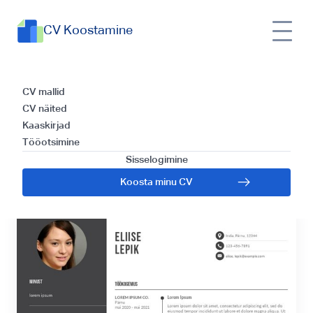
CV Koostamine
Kuidas koostada
CV mallid
CV näited
tõhus CV Kunstijuhi
Kaaskirjad
Tööotsimine
positsioonile
Sisselogimine
Koosta minu CV