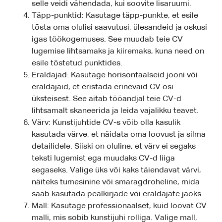
selle veidi vähendada, kui soovite lisaruumi.
Täpp-punktid: Kasutage täpp-punkte, et esile
tõsta oma olulisi saavutusi, ülesandeid ja oskusi
igas töökogemuses. See muudab teie CV
lugemise lihtsamaks ja kiiremaks, kuna need on
esile tõstetud punktides.
Eraldajad: Kasutage horisontaalseid jooni või
eraldajaid, et eristada erinevaid CV osi
üksteisest. See aitab tööandjal teie CV-d
lihtsamalt skaneerida ja leida vajalikku teavet.
Värv: Kunstijuhtide CV-s võib olla kasulik
kasutada värve, et näidata oma loovust ja silma
detailidele. Siiski on oluline, et värv ei segaks
teksti lugemist ega muudaks CV-d liiga
segaseks. Valige üks või kaks täiendavat värvi,
näiteks tumesinine või smaragdroheline, mida
saab kasutada pealkirjade või eraldajate jaoks.
Mall: Kasutage professionaalset, kuid loovat CV
malli, mis sobib kunstijuhi rolliga. Valige mall,