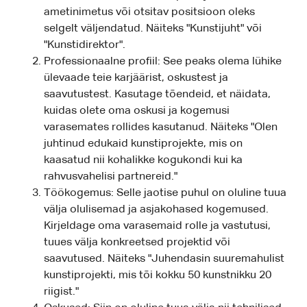
ametinimetus või otsitav positsioon oleks
selgelt väljendatud. Näiteks "Kunstijuht" või
"Kunstidirektor".
Professionaalne profiil: See peaks olema lühike
ülevaade teie karjäärist, oskustest ja
saavutustest. Kasutage tõendeid, et näidata,
kuidas olete oma oskusi ja kogemusi
varasemates rollides kasutanud. Näiteks "Olen
juhtinud edukaid kunstiprojekte, mis on
kaasatud nii kohalikke kogukondi kui ka
rahvusvahelisi partnereid."
Töökogemus: Selle jaotise puhul on oluline tuua
välja olulisemad ja asjakohased kogemused.
Kirjeldage oma varasemaid rolle ja vastutusi,
tuues välja konkreetsed projektid või
saavutused. Näiteks "Juhendasin suuremahulist
kunstiprojekti, mis tõi kokku 50 kunstnikku 20
riigist."