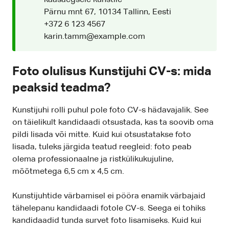
kaasaegsele kunstile
Pärnu mnt 67, 10134 Tallinn, Eesti
+372 6 123 4567
karin.tamm@example.com
Foto olulisus Kunstijuhi CV-s: mida
peaksid teadma?
Kunstijuhi rolli puhul pole foto CV-s hädavajalik. See
on täielikult kandidaadi otsustada, kas ta soovib oma
pildi lisada või mitte. Kuid kui otsustatakse foto
lisada, tuleks järgida teatud reegleid: foto peab
olema professionaalne ja ristkülikukujuline,
mõõtmetega 6,5 cm x 4,5 cm.
Kunstijuhtide värbamisel ei pööra enamik värbajaid
tähelepanu kandidaadi fotole CV-s. Seega ei tohiks
kandidaadid tunda survet foto lisamiseks. Kuid kui