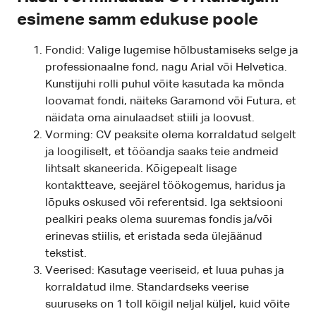
esimene samm edukuse poole
Fondid: Valige lugemise hõlbustamiseks selge ja
professionaalne fond, nagu Arial või Helvetica.
Kunstijuhi rolli puhul võite kasutada ka mõnda
loovamat fondi, näiteks Garamond või Futura, et
näidata oma ainulaadset stiili ja loovust.
Vorming: CV peaksite olema korraldatud selgelt
ja loogiliselt, et tööandja saaks teie andmeid
lihtsalt skaneerida. Kõigepealt lisage
kontaktteave, seejärel töökogemus, haridus ja
lõpuks oskused või referentsid. Iga sektsiooni
pealkiri peaks olema suuremas fondis ja/või
erinevas stiilis, et eristada seda ülejäänud
tekstist.
Veerised: Kasutage veeriseid, et luua puhas ja
korraldatud ilme. Standardseks veerise
suuruseks on 1 toll kõigil neljal küljel, kuid võite