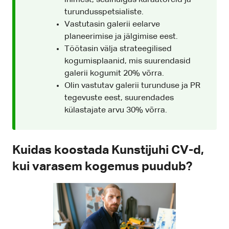
inimest, sealhulgas kuraatoreid ja
turundusspetsialiste.
Vastutasin galerii eelarve
planeerimise ja jälgimise eest.
Töötasin välja strateegilised
kogumisplaanid, mis suurendasid
galerii kogumit 20% võrra.
Olin vastutav galerii turunduse ja PR
tegevuste eest, suurendades
külastajate arvu 30% võrra.
Kuidas koostada Kunstijuhi CV-d,
kui varasem kogemus puudub?