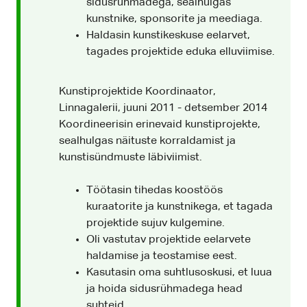
sidusrühmadega, sealhulgas
kunstnike, sponsorite ja meediaga.
Haldasin kunstikeskuse eelarvet,
tagades projektide eduka elluviimise.
Kunstiprojektide Koordinaator,
Linnagalerii, juuni 2011 - detsember 2014
Koordineerisin erinevaid kunstiprojekte,
sealhulgas näituste korraldamist ja
kunstisündmuste läbiviimist.
Töötasin tihedas koostöös
kuraatorite ja kunstnikega, et tagada
projektide sujuv kulgemine.
Oli vastutav projektide eelarvete
haldamise ja teostamise eest.
Kasutasin oma suhtlusoskusi, et luua
ja hoida sidusrühmadega head
suhteid.