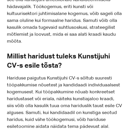
see olla kunstijuhi ametikohale kandideerimiseks
hädavajalik. Töökogemus, eriti kunsti või
kultuurisektori juhtimisalane kogemus, võib sageli olla
sama oluline kui formaalne haridus. Samuti võib olla
kasulik omada tugevaid suhtlusoskusi, strateegilist
mõtlemist ja loovust, mida ei saa alati kraadi kaudu
mõõta.
Millist haridust tuleks Kunstijuhi
CV-s esile tõsta?
Hariduse paigutus Kunstijuhi CV-s sõltub suuresti
tööpakkumise nõuetest ja kandidaadi individuaalsest
kogemusest. Kui tööpakkumine nõuab konkreetset
haridustaset või eriala, näiteks kunstiajaloo kraadi,
siis võib olla kasulik tuua oma hariduslik taust esile CV
alguses. Samuti, kui kandidaadil on kunstiga seotud
haridus, kuid vähe töökogemusi, võib hariduse
esiletoomine aidata näidata tema pädevust alal.