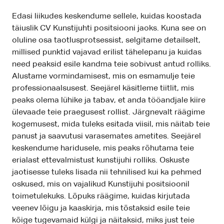
Edasi liikudes keskendume sellele, kuidas koostada
täiuslik CV Kunstijuhti positsiooni jaoks. Kuna see on
oluline osa taotlusprotsessist, selgitame detailselt,
millised punktid vajavad erilist tähelepanu ja kuidas
need peaksid esile kandma teie sobivust antud rolliks.
Alustame vormindamisest, mis on esmamulje teie
professionaalsusest. Seejärel käsitleme tiitlit, mis
peaks olema lühike ja tabav, et anda tööandjale kiire
ülevaade teie praegusest rollist. Järgnevalt räägime
kogemusest, mida tuleks esitada viisil, mis näitab teie
panust ja saavutusi varasemates ametites. Seejärel
keskendume haridusele, mis peaks rõhutama teie
erialast ettevalmistust kunstijuhi rolliks. Oskuste
jaotisesse tuleks lisada nii tehnilised kui ka pehmed
oskused, mis on vajalikud Kunstijuhi positsioonil
toimetulekuks. Lõpuks räägime, kuidas kirjutada
veenev lõigu ja kaaskirja, mis tõstaksid esile teie
kõige tugevamaid külgi ja näitaksid, miks just teie