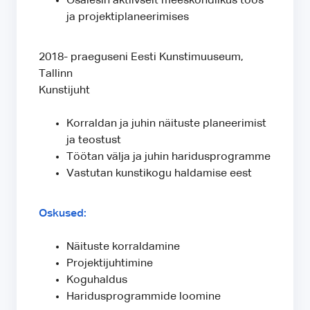
Osalesin aktiivselt meeskondlikus töös
ja projektiplaneerimises
2018- praeguseni Eesti Kunstimuuseum,
Tallinn
Kunstijuht
Korraldan ja juhin näituste planeerimist
ja teostust
Töötan välja ja juhin haridusprogramme
Vastutan kunstikogu haldamise eest
Oskused:
Näituste korraldamine
Projektijuhtimine
Koguhaldus
Haridusprogrammide loomine