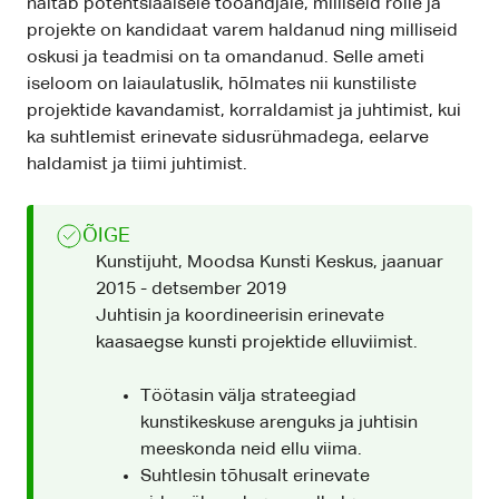
näitab potentsiaalsele tööandjale, milliseid rolle ja
projekte on kandidaat varem haldanud ning milliseid
oskusi ja teadmisi on ta omandanud. Selle ameti
iseloom on laiaulatuslik, hõlmates nii kunstiliste
projektide kavandamist, korraldamist ja juhtimist, kui
ka suhtlemist erinevate sidusrühmadega, eelarve
haldamist ja tiimi juhtimist.
ÕIGE
Kunstijuht, Moodsa Kunsti Keskus, jaanuar
2015 - detsember 2019
Juhtisin ja koordineerisin erinevate
kaasaegse kunsti projektide elluviimist.
Töötasin välja strateegiad
kunstikeskuse arenguks ja juhtisin
meeskonda neid ellu viima.
Suhtlesin tõhusalt erinevate