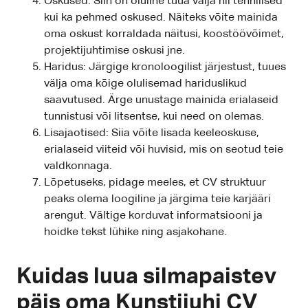
Oskused: Siin on oluline tuua välja nii tehnilised
kui ka pehmed oskused. Näiteks võite mainida
oma oskust korraldada näitusi, koostöövõimet,
projektijuhtimise oskusi jne.
Haridus: Järgige kronoloogilist järjestust, tuues
välja oma kõige olulisemad hariduslikud
saavutused. Ärge unustage mainida erialaseid
tunnistusi või litsentse, kui need on olemas.
Lisajaotised: Siia võite lisada keeleoskuse,
erialaseid viiteid või huvisid, mis on seotud teie
valdkonnaga.
Lõpetuseks, pidage meeles, et CV struktuur
peaks olema loogiline ja järgima teie karjääri
arengut. Vältige korduvat informatsiooni ja
hoidke tekst lühike ning asjakohane.
Kuidas luua silmapaistev
päis oma Kunstijuhi CV