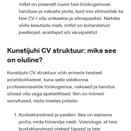
millel on piisavalt ruumi teie töökogemuse,
hariduse ja oskuste jaoks, kuid mis võimaldab ka
teie CV-l olla unikaalne ja silmapaistev. Näiteks
võite kasutada malli, millel on kohandatud
pealkirjad, eraldajad või värvipaletid.
Kunstijuhi CV struktuur: miks see
on oluline?
Kunstijuhi CV struktuur võib erineda teistest
ametikohtadest, kuna selle valdkonna
professionaalide töökogemus, oskused ja haridus
võivad olla väga spetsiifilised. Siin on mõned
soovitused, mida meeles pidada:
Kontaktandmed ja pealkiri: See on esimene
jaotis, mida tööandja näeb. Veenduge, et teie
kontaktandmed oleksid täpsed ja teie