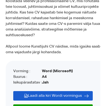
koostada veenev ja professionaalne CV, mis rõhutaks
teie loovust, juhtimisoskusi ja võimet kultuuriprojekte
juhtida. Kas teie CV kajastab teie kogemusi näituste
korraldamisel, rahastuse hankimisel ja meeskonna
juhtimisel? Kuidas saate oma CV-s paremini välja tuua
oma analüüsivõime, strateegilise mõtlemise ja
suhtlusoskused?
Allpool loome Kunstijuhi CV näidise, mida igaüks saab
oma vajaduste järgi kohandada.
Vorming :
Word (Microsoft)
Suurus :
A4
Isikupärastatav :
Jah
Laadi alla kiri Wordi vormingus