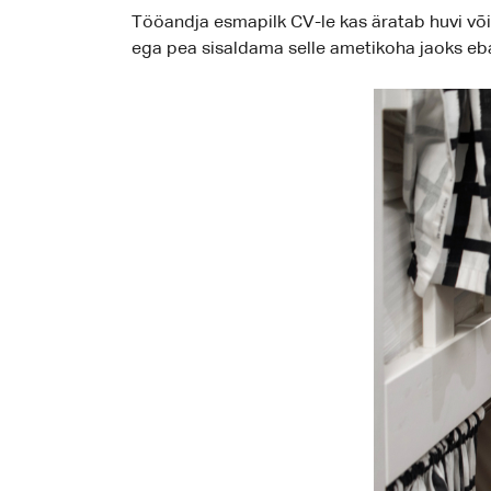
Tööandja esmapilk CV-le kas äratab huvi või k
ega pea sisaldama selle ametikoha jaoks eba