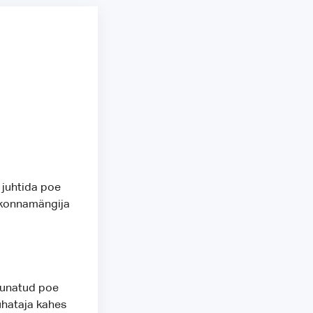
 juhtida poe
skonnamängija
suunatud poe
uhataja kahes