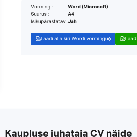
Vorming :
Word (Microsoft)
Suurus :
A4
Isikupärastatav :
Jah
Laadi alla kiri Wordi vormingus
Laadi
Kaupluse juhataja CV näide