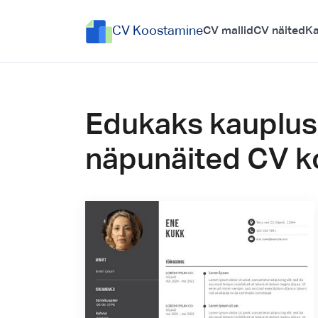
CV Koostamine
CV mallid
CV näited
Ka
Edukaks kaupluse
näpunäited CV k