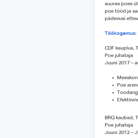
suures poes ül
poe tööd ja sa
pädevusi ettev
Töökogemus:
CDF kauplus, T
Poe juhataja
Juuni 2017 – 
Meeskond
Poe aren
Toodangu
Efektiiv
BRQ kaubad, T
Poe juhataja
Juuni 2012 – 