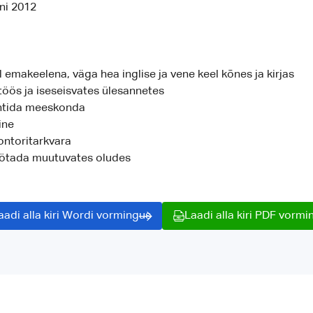
ni 2012
l emakeelena, väga hea inglise ja vene keel kõnes ja kirjas
töös ja iseseisvates ülesannetes
htida meeskonda
ine
ontoritarkvara
ötada muutuvates oludes
aadi alla kiri Wordi vormingus
Laadi alla kiri PDF vormi