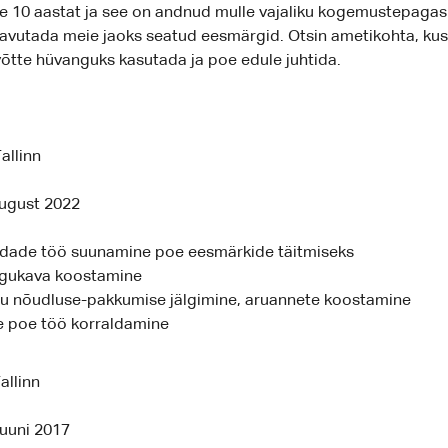
e 10 aastat ja see on andnud mulle vajaliku kogemustepagasi,
avutada meie jaoks seatud eesmärgid. Otsin ametikohta, kus
õtte hüvanguks kasutada ja poe edule juhtida.
allinn
august 2022
ade töö suunamine poe eesmärkide täitmiseks
gukava koostamine
 nõudluse-pakkumise jälgimine, aruannete koostamine
ne poe töö korraldamine
allinn
Juuni 2017