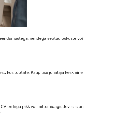
 veendumustega, nendega seotud oskuste või
est, kus töötate. Kaupluse juhataja keskmine
V on liiga pikk või mittemidagiütlev, siis on
: