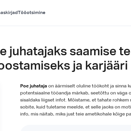
askirjad
Tööotsimine
 juhatajaks saamise tee
oostamiseks ja karjäär
Poe juhataja
on äärmiselt oluline töökoht ja sinna 
potentsiaalne tööandja märkab, seetõttu on väga olu
sisaldaks liigset infot. Mõistame, et tahate rohkem
sobite, kuid tuletame meelde, et selle jaoks on mot
info, mis näitab, miks just teie ametikohale kõige p