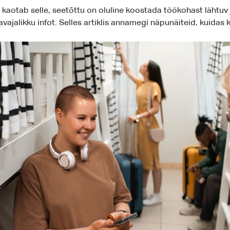
aotab selle, seetõttu on oluline koostada töökohast lähtuv ja 
vajalikku infot. Selles artiklis annamegi näpunäiteid, kuida