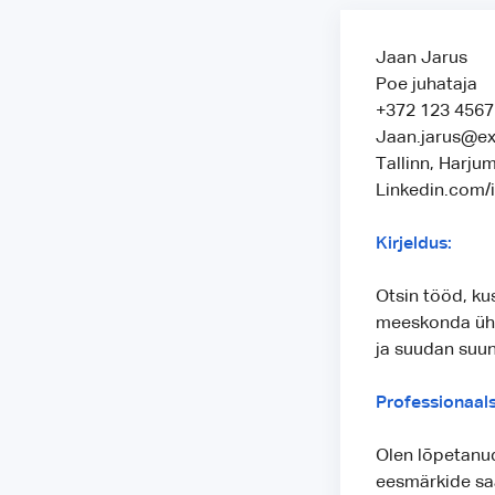
Jaan Jarus
Poe juhataja
+372 123 4567
Jaan.jarus@e
Tallinn, Harjum
Linkedin.com/
Kirjeldus:
Otsin tööd, k
meeskonda üht
ja suudan suun
Professionaal
Olen lõpetanud
eesmärkide saa