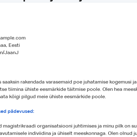
xample.com
aa, Eesti
in/JaanJ
us saaksin rakendada varasemaid poe juhatamise kogemusi ja
se tiimina ühiste eesmärkide täitmise poole. Olen hea mee
ata kõigi pilgud meie ühiste eesmärkide poole.
sed pädevused:
 magistrikraadi organisatsiooni juhtimises ja minu pilk on 
vutamisele indiviidina ja ühiselt meeskonnaga. Olen olnud j