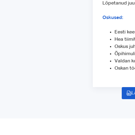
Lõpetanud juu
Oskused:
Eesti kee
Hea tiimi
Oskus ju
Õpihimul
Valdan k
Oskan tö
L