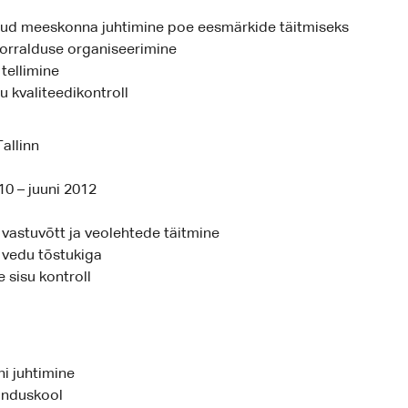
tud meeskonna juhtimine poe eesmärkide täitmiseks
orralduse organiseerimine
tellimine
 kvaliteedikontroll
allinn
0 – juuni 2012
vastuvõtt ja veolehtede täitmine
vedu tõstukiga
 sisu kontroll
i juhtimine
anduskool