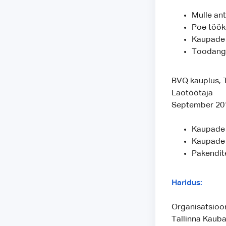
Mulle an
Poe töök
Kaupade 
Toodangu
BVQ kauplus, T
Laotöötaja
September 201
Kaupade 
Kaupade 
Pakendite
Haridus:
Organisatsioon
Tallinna Kaub