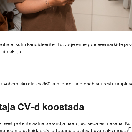
kohale, kuhu kandideerite. Tutvuge enne poe eesmärkide ja
 nimekirja.
k vahemikku alates 860 kuni eurot ja oleneb suuresti kauplus
taja CV-d koostada
 sest potentsiaalne tööandja näeb just seda esimesena. Kui C
õned nipid, kuidas CV-d tööandjale ahvatlevamaks muuta👇