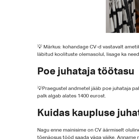
💡 Märkus: kohandage CV-d vastavalt ameti
läbitud koolituste olemasolul, lisage ka need
Poe juhataja töötasu
💡Praegustel andmetel jääb poe juhataja pal
palk algab alates 1400 eurost.
Kuidas kaupluse juha
Nagu enne mainisime on CV äärmiselt oluline,
tõenäosus tööd saada väga väike. Anname m