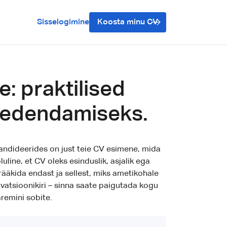
Sisselogimine
Koosta minu CV
: praktilised
i edendamiseks.
kandideerides on just teie CV esimene, mida
line, et CV oleks esinduslik, asjalik ega
 rääkida endast ja sellest, miks ametikohale
ivatsioonikiri – sinna saate paigutada kogu
aremini sobite.