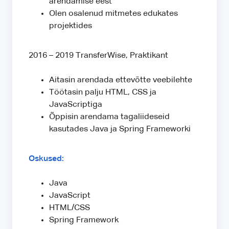
arendamise eest
Olen osalenud mitmetes edukates
projektides
2016 – 2019 TransferWise, Praktikant
Aitasin arendada ettevõtte veebilehte
Töötasin palju HTML, CSS ja
JavaScriptiga
Õppisin arendama tagaliideseid
kasutades Java ja Spring Frameworki
Oskused:
Java
JavaScript
HTML/CSS
Spring Framework