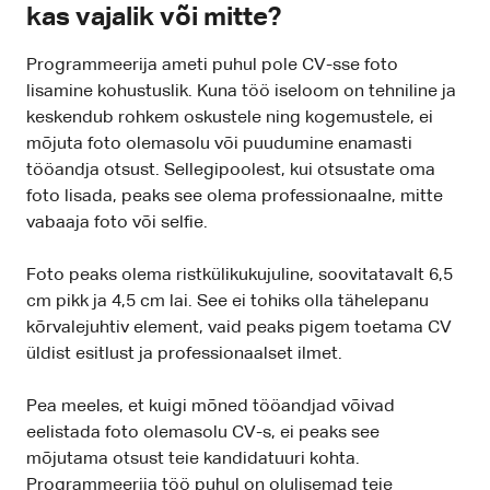
kas vajalik või mitte?
Programmeerija ameti puhul pole CV-sse foto
lisamine kohustuslik. Kuna töö iseloom on tehniline ja
keskendub rohkem oskustele ning kogemustele, ei
mõjuta foto olemasolu või puudumine enamasti
tööandja otsust. Sellegipoolest, kui otsustate oma
foto lisada, peaks see olema professionaalne, mitte
vabaaja foto või selfie.
Foto peaks olema ristkülikukujuline, soovitatavalt 6,5
cm pikk ja 4,5 cm lai. See ei tohiks olla tähelepanu
kõrvalejuhtiv element, vaid peaks pigem toetama CV
üldist esitlust ja professionaalset ilmet.
Pea meeles, et kuigi mõned tööandjad võivad
eelistada foto olemasolu CV-s, ei peaks see
mõjutama otsust teie kandidatuuri kohta.
Programmeerija töö puhul on olulisemad teie