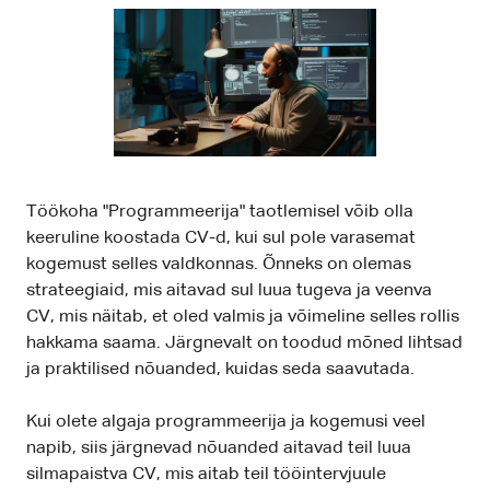
Töökoha "Programmeerija" taotlemisel võib olla
keeruline koostada CV-d, kui sul pole varasemat
kogemust selles valdkonnas. Õnneks on olemas
strateegiaid, mis aitavad sul luua tugeva ja veenva
CV, mis näitab, et oled valmis ja võimeline selles rollis
hakkama saama. Järgnevalt on toodud mõned lihtsad
ja praktilised nõuanded, kuidas seda saavutada.
Kui olete algaja programmeerija ja kogemusi veel
napib, siis järgnevad nõuanded aitavad teil luua
silmapaistva CV, mis aitab teil tööintervjuule