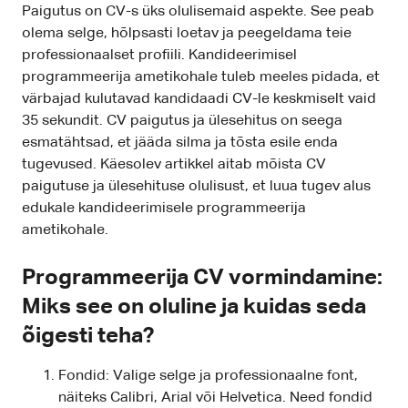
Paigutus on CV-s üks olulisemaid aspekte. See peab
olema selge, hõlpsasti loetav ja peegeldama teie
professionaalset profiili. Kandideerimisel
programmeerija ametikohale tuleb meeles pidada, et
värbajad kulutavad kandidaadi CV-le keskmiselt vaid
35 sekundit. CV paigutus ja ülesehitus on seega
esmatähtsad, et jääda silma ja tõsta esile enda
tugevused. Käesolev artikkel aitab mõista CV
paigutuse ja ülesehituse olulisust, et luua tugev alus
edukale kandideerimisele programmeerija
ametikohale.
Programmeerija CV vormindamine:
Miks see on oluline ja kuidas seda
õigesti teha?
Fondid: Valige selge ja professionaalne font,
näiteks Calibri, Arial või Helvetica. Need fondid