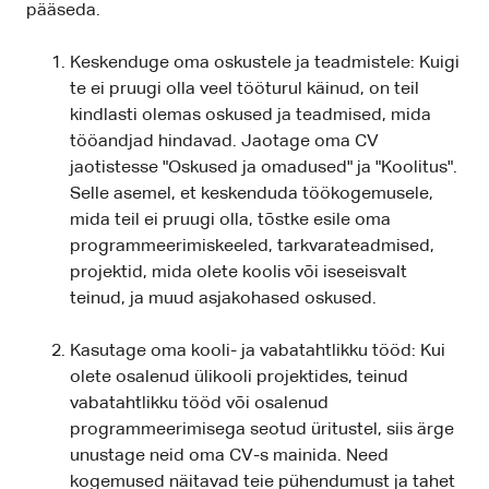
pääseda.
Keskenduge oma oskustele ja teadmistele: Kuigi
te ei pruugi olla veel tööturul käinud, on teil
kindlasti olemas oskused ja teadmised, mida
tööandjad hindavad. Jaotage oma CV
jaotistesse "Oskused ja omadused" ja "Koolitus".
Selle asemel, et keskenduda töökogemusele,
mida teil ei pruugi olla, tõstke esile oma
programmeerimiskeeled, tarkvarateadmised,
projektid, mida olete koolis või iseseisvalt
teinud, ja muud asjakohased oskused.
Kasutage oma kooli- ja vabatahtlikku tööd: Kui
olete osalenud ülikooli projektides, teinud
vabatahtlikku tööd või osalenud
programmeerimisega seotud üritustel, siis ärge
unustage neid oma CV-s mainida. Need
kogemused näitavad teie pühendumust ja tahet