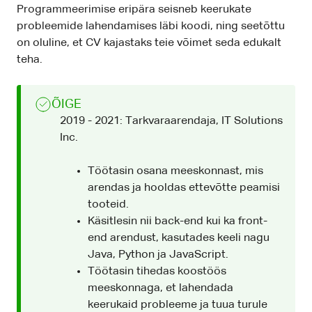
Programmeerimise eripära seisneb keerukate
probleemide lahendamises läbi koodi, ning seetõttu
on oluline, et CV kajastaks teie võimet seda edukalt
teha.
ÕIGE
2019 - 2021: Tarkvaraarendaja, IT Solutions
Inc.
Töötasin osana meeskonnast, mis
arendas ja hooldas ettevõtte peamisi
tooteid.
Käsitlesin nii back-end kui ka front-
end arendust, kasutades keeli nagu
Java, Python ja JavaScript.
Töötasin tihedas koostöös
meeskonnaga, et lahendada
keerukaid probleeme ja tuua turule