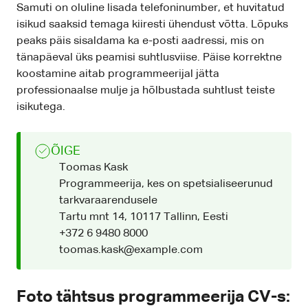
Samuti on oluline lisada telefoninumber, et huvitatud
isikud saaksid temaga kiiresti ühendust võtta. Lõpuks
peaks päis sisaldama ka e-posti aadressi, mis on
tänapäeval üks peamisi suhtlusviise. Päise korrektne
koostamine aitab programmeerijal jätta
professionaalse mulje ja hõlbustada suhtlust teiste
isikutega.
ÕIGE
Toomas Kask
Programmeerija, kes on spetsialiseerunud
tarkvaraarendusele
Tartu mnt 14, 10117 Tallinn, Eesti
+372 6 9480 8000
toomas.kask@example.com
Foto tähtsus programmeerija CV-s: