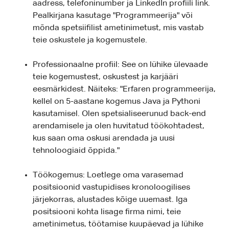
aadress, telefoninumber ja LinkedIn profiili link.
Pealkirjana kasutage "Programmeerija" või
mõnda spetsiifilist ametinimetust, mis vastab
teie oskustele ja kogemustele.
Professionaalne profiil: See on lühike ülevaade
teie kogemustest, oskustest ja karjääri
eesmärkidest. Näiteks: "Erfaren programmeerija,
kellel on 5-aastane kogemus Java ja Pythoni
kasutamisel. Olen spetsialiseerunud back-end
arendamisele ja olen huvitatud töökohtadest,
kus saan oma oskusi arendada ja uusi
tehnoloogiaid õppida."
Töökogemus: Loetlege oma varasemad
positsioonid vastupidises kronoloogilises
järjekorras, alustades kõige uuemast. Iga
positsiooni kohta lisage firma nimi, teie
ametinimetus, töötamise kuupäevad ja lühike