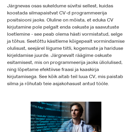
Järgnevas osas sukeldume süvitsi sellest, kuidas
koostada silmapaistvat CV-d programmeerija
positsiooni jaoks. Oluline on mõista, et eduka CV
kirjutamine pole pelgalt enda oskuste ja saavutuste
loetlemine - see peab olema hästi vormistatud, selge
ja tõhus. Seetõttu käsitleme kõigepealt vormindamise
olulisust, seejärel liigume tiitli, kogemuste ja hariduse
kirjeldamise juurde. Järgnevalt räägime oskuste
esitamisest, mis on programmeerija jaoks üliolulised,
ning lõpetame efektiivse fraasi ja kaaskirja
kirjutamisega. See kõik aitab teil luua CV, mis paistab
silma ja rõhutab teie asjakohasust antud tööle.