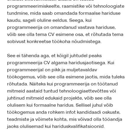
programmeerimiskeelte, raamistike või tehnoloogiate
tundmine, mida saab omandada formaalse hariduse
kaudu, sageli oluline eeldus. Seega, kui
programmeerija on omandanud vastava hariduse,
võib see olla tema CV esimene osa, et rõhutada tema
sobivust konkreetse töökoha nõudmistega.
See ei tähenda aga, et kõigil juhtudel peaks
programmeerija CV algama haridusjaotisega. Kui
programmeerijal on pikk ja muljetavaldav
töökogemus, võib see olla esimene jaotis, mida tuleks
rõhutada. Näiteks kui programmeerija on töötanud
mitmeid aastaid tuntud tehnoloogiaettevõttes või
juhtinud mitmeid edukaid projekte, võib see olla
olulisem kui formaalne haridus. Sellisel juhul võib
töökogemus anda rohkem infot kandidaadi oskuste,
teadmiste ja võimete kohta, mis võivad olla tööandja
jaoks olulisemad kui hariduskvalifikatsioonid.