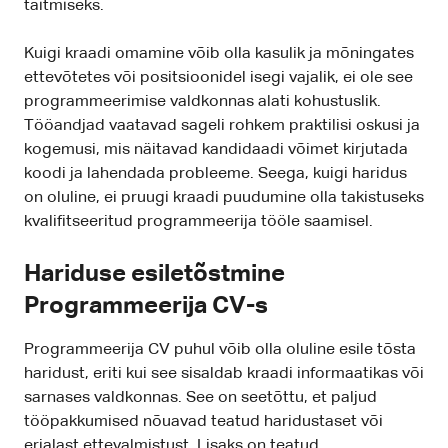
täitmiseks.
Kuigi kraadi omamine võib olla kasulik ja mõningates
ettevõtetes või positsioonidel isegi vajalik, ei ole see
programmeerimise valdkonnas alati kohustuslik.
Tööandjad vaatavad sageli rohkem praktilisi oskusi ja
kogemusi, mis näitavad kandidaadi võimet kirjutada
koodi ja lahendada probleeme. Seega, kuigi haridus
on oluline, ei pruugi kraadi puudumine olla takistuseks
kvalifitseeritud programmeerija tööle saamisel.
Hariduse esiletõstmine
Programmeerija CV-s
Programmeerija CV puhul võib olla oluline esile tõsta
haridust, eriti kui see sisaldab kraadi informaatikas või
sarnases valdkonnas. See on seetõttu, et paljud
tööpakkumised nõuavad teatud haridustaset või
erialast ettevalmistust. Lisaks on teatud