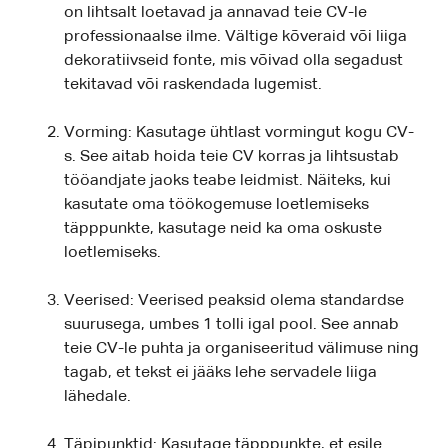
on lihtsalt loetavad ja annavad teie CV-le
professionaalse ilme. Vältige kõveraid või liiga
dekoratiivseid fonte, mis võivad olla segadust
tekitavad või raskendada lugemist.
Vorming: Kasutage ühtlast vormingut kogu CV-
s. See aitab hoida teie CV korras ja lihtsustab
tööandjate jaoks teabe leidmist. Näiteks, kui
kasutate oma töökogemuse loetlemiseks
täpppunkte, kasutage neid ka oma oskuste
loetlemiseks.
Veerised: Veerised peaksid olema standardse
suurusega, umbes 1 tolli igal pool. See annab
teie CV-le puhta ja organiseeritud välimuse ning
tagab, et tekst ei jääks lehe servadele liiga
lähedale.
Täpipunktid: Kasutage täpppunkte, et esile