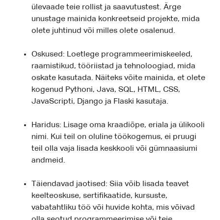
ülevaade teie rollist ja saavutustest. Ärge
unustage mainida konkreetseid projekte, mida
olete juhtinud või milles olete osalenud.
Oskused: Loetlege programmeerimiskeeled,
raamistikud, tööriistad ja tehnoloogiad, mida
oskate kasutada. Näiteks võite mainida, et olete
kogenud Pythoni, Java, SQL, HTML, CSS,
JavaScripti, Django ja Flaski kasutaja.
Haridus: Lisage oma kraadiõpe, eriala ja ülikooli
nimi. Kui teil on oluline töökogemus, ei pruugi
teil olla vaja lisada keskkooli või gümnaasiumi
andmeid.
Täiendavad jaotised: Siia võib lisada teavet
keelteoskuse, sertifikaatide, kursuste,
vabatahtliku töö või huvide kohta, mis võivad
olla seotud programmeerimise või teie