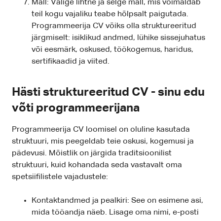
Mall: Valige lihtne ja selge mall, mis võimaldab
teil kogu vajaliku teabe hõlpsalt paigutada.
Programmeerija CV võiks olla struktureeritud
järgmiselt: isiklikud andmed, lühike sissejuhatus
või eesmärk, oskused, töökogemus, haridus,
sertifikaadid ja viited.
Hästi struktureeritud CV - sinu edu
võti programmeerijana
Programmeerija CV loomisel on oluline kasutada
struktuuri, mis peegeldab teie oskusi, kogemusi ja
pädevusi. Mõistlik on järgida traditsioonilist
struktuuri, kuid kohandada seda vastavalt oma
spetsiifilistele vajadustele:
Kontaktandmed ja pealkiri: See on esimene asi,
mida tööandja näeb. Lisage oma nimi, e-posti