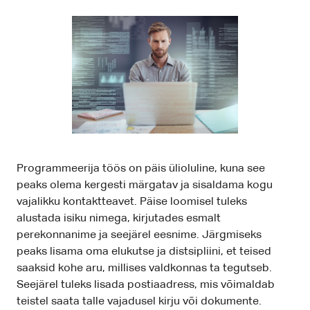
Programmeerija töös on päis ülioluline, kuna see
peaks olema kergesti märgatav ja sisaldama kogu
vajalikku kontaktteavet. Päise loomisel tuleks
alustada isiku nimega, kirjutades esmalt
perekonnanime ja seejärel eesnime. Järgmiseks
peaks lisama oma elukutse ja distsipliini, et teised
saaksid kohe aru, millises valdkonnas ta tegutseb.
Seejärel tuleks lisada postiaadress, mis võimaldab
teistel saata talle vajadusel kirju või dokumente.