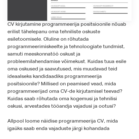
CV kirjutamine programmeerija positsioonile nõuab
erilist tähelepanu oma tehniliste oskuste
esiletoomisele. Oluline on rõhutada
programmeerimiskeelte ja tehnoloogiate tundmist,
samuti meeskonnatöö oskust ja
probleemilahendamise võimekust. Kuidas tuua esile
oma oskused ja saavutused, mis muudavad teid
ideaalseks kandidaadiks programmeerija
positsioonile? Millised on peamised vead, mida
programmeerijad oma CV-de kirjutamisel teevad?
Kuidas saab rõhutada oma kogemusi ja tehnilisi
oskusi, arvestades tööandja vajadusi ja ootusi?
Allpool loome näidise programmeerija CV, mida
igaüks saab enda vajaduste järgi kohandada