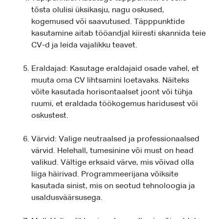
tõsta olulisi üksikasju, nagu oskused,
kogemused või saavutused. Täpppunktide
kasutamine aitab tööandjal kiiresti skannida teie
CV-d ja leida vajalikku teavet.
Eraldajad: Kasutage eraldajaid osade vahel, et
muuta oma CV lihtsamini loetavaks. Näiteks
võite kasutada horisontaalset joont või tühja
ruumi, et eraldada töökogemus haridusest või
oskustest.
Värvid: Valige neutraalsed ja professionaalsed
värvid. Helehall, tumesinine või must on head
valikud. Vältige erksaid värve, mis võivad olla
liiga häirivad. Programmeerijana võiksite
kasutada sinist, mis on seotud tehnoloogia ja
usaldusväärsusega.