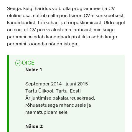
Seega, kuigi haridus võib olla programmeerija CV
oluline osa, sõltub selle positsioon CV-s konkreetsest
kandidaadist, töökohast ja tööpakkumisest. Üldreegel
on see, et CV peaks alustama jaotisest, mis kõige
paremini esindab kandidaadi profiili ja sobib kõige
paremini tööandja nõudmistega.
ÕIGE
Näide 1
September 2014 - juuni 2015
Tartu Ülikool, Tartu, Eesti
Ärijuhtimise bakalaureusekraad,
rõhuasetusega rahandusele ja
raamatupidamisele
Näide 2: