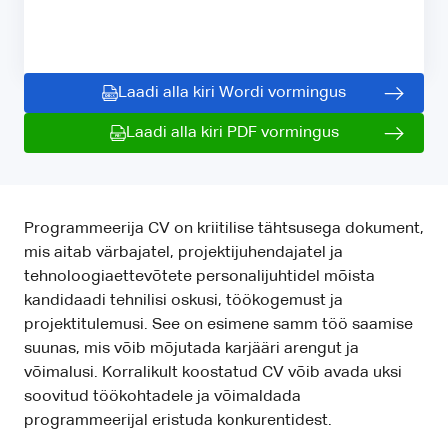
Laadi alla kiri Wordi vormingus
Laadi alla kiri PDF vormingus
Programmeerija CV on kriitilise tähtsusega dokument,
mis aitab värbajatel, projektijuhendajatel ja
tehnoloogiaettevõtete personalijuhtidel mõista
kandidaadi tehnilisi oskusi, töökogemust ja
projektitulemusi. See on esimene samm töö saamise
suunas, mis võib mõjutada karjääri arengut ja
võimalusi. Korralikult koostatud CV võib avada uksi
soovitud töökohtadele ja võimaldada
programmeerijal eristuda konkurentidest.