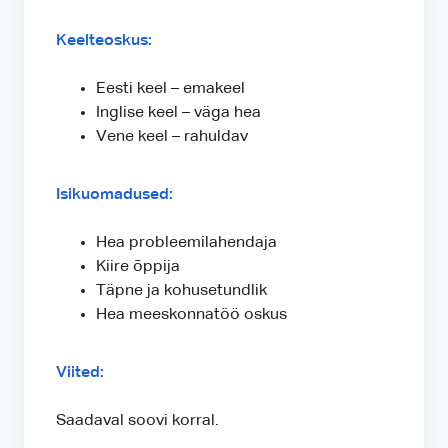
Keelteoskus:
Eesti keel – emakeel
Inglise keel – väga hea
Vene keel – rahuldav
Isikuomadused:
Hea probleemilahendaja
Kiire õppija
Täpne ja kohusetundlik
Hea meeskonnatöö oskus
Viited:
Saadaval soovi korral.