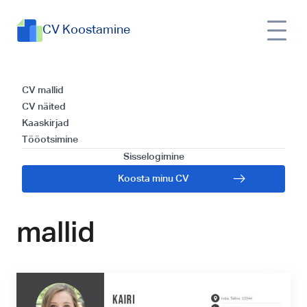
CV Koostamine
Kuidas koostada
CV mallid
CV näited
efektiivset CV-d
Kaaskirjad
Tööotsimine
programmeerijale:
Sisselogimine
Koosta minu CV
praktiline juhend ja
mallid