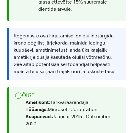
kaasa ettevõtte 15% suuremale
klientide arvule.
Kogemuste osa kirjutamisel on oluline järgida
kronoloogilist järjekorda, mainida lepingu
kuupäevi, ametinimetust, anda üksikasjalik
ametikirjeldus ja kasutada olulisi võtmesõnu.
See aitab potentsiaalsel tööandjal hõlpsasti
mõista teie karjääri trajektoori ja oskuste taset.
ÕIGE
Ametikoht:
Tarkvaraarendaja
Tööandja:
Microsoft Corporation
Kuupäevad:
Jaanuar 2015 - Detsember
2020