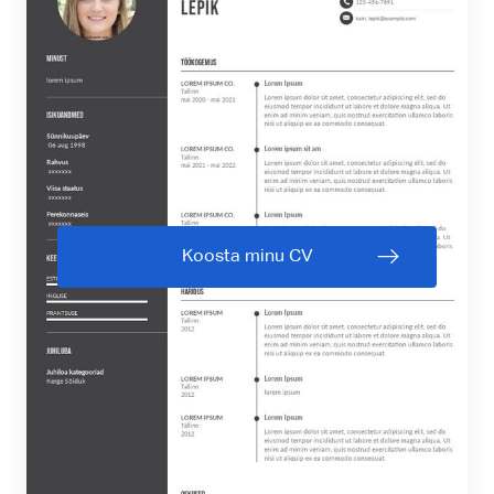
Koosta minu CV