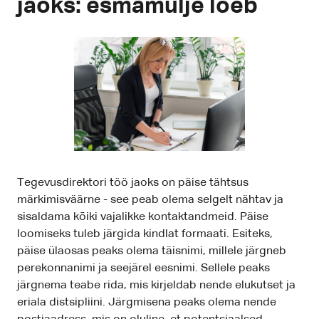
jaoks: esmamulje loeb
Tegevusdirektori töö jaoks on päise tähtsus
märkimisväärne - see peab olema selgelt nähtav ja
sisaldama kõiki vajalikke kontaktandmeid. Päise
loomiseks tuleb järgida kindlat formaati. Esiteks,
päise ülaosas peaks olema täisnimi, millele järgneb
perekonnanimi ja seejärel eesnimi. Sellele peaks
järgnema teabe rida, mis kirjeldab nende elukutset ja
eriala distsipliini. Järgmisena peaks olema nende