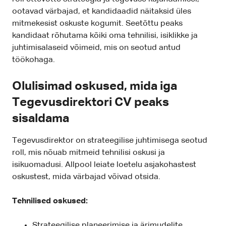
ootavad värbajad, et kandidaadid näitaksid üles
mitmekesist oskuste kogumit. Seetõttu peaks
kandidaat rõhutama kõiki oma tehnilisi, isiklikke ja
juhtimisalaseid võimeid, mis on seotud antud
töökohaga.
Olulisimad oskused, mida iga
Tegevusdirektori CV peaks
sisaldama
Tegevusdirektor on strateegilise juhtimisega seotud
roll, mis nõuab mitmeid tehnilisi oskusi ja
isikuomadusi. Allpool leiate loetelu asjakohastest
oskustest, mida värbajad võivad otsida.
Tehnilised oskused:
Strateegilise planeerimise ja ärimudelite