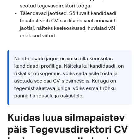
seotud tegevusdirektori tööga.
Täiendavad jaotised: Sõltuvalt kandidaadi
taustast võib CV-sse lisada veel erinevaid
jaotisi, näiteks keeleoskused, huvialad või
erialased viited.
Nende osade järjestus võiks olla kooskõlas
kandidaadi profiiliga. Näiteks kui kandidaadil on
rikkalik töökogemus, võiks seda esile tõsta ja
asetada see osa CV-s esimeseks. Kui aga on
tegemist alustava juhiga, võiks esmalt rõhku
panna haridusele ja oskustele.
Kuidas luua silmapaistev
päis Tegevusdirektori CV