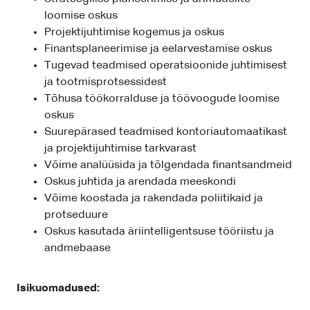
loomise oskus
Projektijuhtimise kogemus ja oskus
Finantsplaneerimise ja eelarvestamise oskus
Tugevad teadmised operatsioonide juhtimisest
ja tootmisprotsessidest
Tõhusa töökorralduse ja töövoogude loomise
oskus
Suurepärased teadmised kontoriautomaatikast
ja projektijuhtimise tarkvarast
Võime analüüsida ja tõlgendada finantsandmeid
Oskus juhtida ja arendada meeskondi
Võime koostada ja rakendada poliitikaid ja
protseduure
Oskus kasutada äriintelligentsuse tööriistu ja
andmebaase
Isikuomadused: