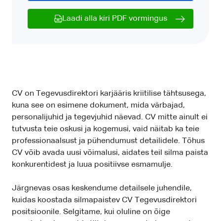
Laadi alla kiri PDF vormingus
CV on Tegevusdirektori karjääris kriitilise tähtsusega,
kuna see on esimene dokument, mida värbajad,
personalijuhid ja tegevjuhid näevad. CV mitte ainult ei
tutvusta teie oskusi ja kogemusi, vaid näitab ka teie
professionaalsust ja pühendumust detailidele. Tõhus
CV võib avada uusi võimalusi, aidates teil silma paista
konkurentidest ja luua positiivse esmamulje.
Järgnevas osas keskendume detailsele juhendile,
kuidas koostada silmapaistev CV Tegevusdirektori
positsioonile. Selgitame, kui oluline on õige