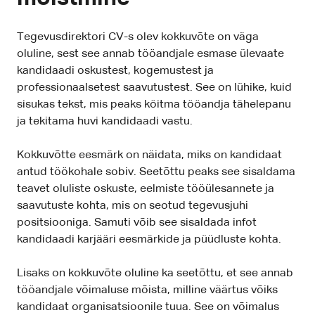
Tegevusdirektori CV-s olev kokkuvõte on väga
oluline, sest see annab tööandjale esmase ülevaate
kandidaadi oskustest, kogemustest ja
professionaalsetest saavutustest. See on lühike, kuid
sisukas tekst, mis peaks köitma tööandja tähelepanu
ja tekitama huvi kandidaadi vastu.
Kokkuvõtte eesmärk on näidata, miks on kandidaat
antud töökohale sobiv. Seetõttu peaks see sisaldama
teavet oluliste oskuste, eelmiste tööülesannete ja
saavutuste kohta, mis on seotud tegevusjuhi
positsiooniga. Samuti võib see sisaldada infot
kandidaadi karjääri eesmärkide ja püüdluste kohta.
Lisaks on kokkuvõte oluline ka seetõttu, et see annab
tööandjale võimaluse mõista, milline väärtus võiks
kandidaat organisatsioonile tuua. See on võimalus