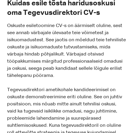
Kuidas esile tõsta haridusoskusi
oma Tegevusdirektori CV-s
Oskuste esiletoomine CV-s on äärmiselt oluline, sest
see annab värbajale ülevaate teie võimetest ja
isikuomadustest. See jaotis on mõeldud teie tehniliste
oskuste ja isikuomaduste tutvustamiseks, mida
värbaja hindab põhjalikult. Värbajad otsivad
tööpakkumises märgitud professionaalseid omadusi
ja oskusi, seega peab kandidaat sellele lõigule erilist
tähelepanu pöörama.
Tegevusdirektori ametikohale kandideerimisel on
oskuste demonstreerimine eriti oluline. See on juhtiv
positsioon, mis nõuab mitte ainult tehnilisi oskusi,
vaid ka tugevaid isiklikke omadusi, nagu juhtimine,
probleemide lahendamine ja suurepärased
suhtlemisoskused. Kuna tegevusdirektoril on oluline
roll ettevõtte strateegia ja tegevuse kujundamisel,