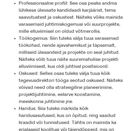
Professionaalne profiil: See osa peaks andma
lühikese ülevaate kandidaadi karjäärist, tema
saavutustest ja oskustest. Näiteks võiks mainida
varasemaid juhtimiskogemusi või suurprojekte,
mille elluviimisel on oldud võtmerollis.
Töökogemus: Siin tuleks välja tuua varasemad
töökohad, nende ajavahemikud ja täpsemalt,
milliseid ülesandeid ja projekte on seal juhitud.
Näiteks võib tuua näite suuremahulise projekti
elluviimisest, kus oldi juhtival positsioonil.
Oskused: Selles osas tuleks välja tuua kõik
tegevusdirektori tööga seotud oskused. Näiteks
võivad need olla strateegiline planeerimine,
projektijuhtimine, eelarve koostamine,
meeskonna juhtimine jne.
Haridus: Siia tuleks märkida kõik
haridusasutused, kus on õpitud, ning saadud
kraadid või tunnistused. Tähtis on mainida ka
erialaseid koolitusi või täiendõppeid, mis on