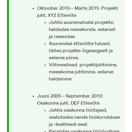
Oktoober 2010 – Märts 2015: Projekti
juht, XYZ Ettevõte
Juhtis suuremahulisi projekte,
haldades meeskonda, eelarvet
ja ressursse.
Suurendas ettevõtte tulusid,
täites projekte õigeaegselt ja
eelarve piires.
Võtmesõnad: projektijuhtimine,
meeskonna juhtimine, eelarve
haldamine
Juuni 2005 – September 2010:
Osakonna juht, DEF Ettevõte
Juhtis osakonna töötajaid,
vastutades nende töökorralduse
ja -kvaliteedi eest.
Parandas osakonna tööjõudluse