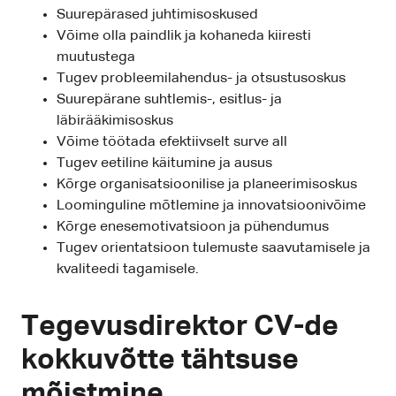
Suurepärased juhtimisoskused
Võime olla paindlik ja kohaneda kiiresti
muutustega
Tugev probleemilahendus- ja otsustusoskus
Suurepärane suhtlemis-, esitlus- ja
läbirääkimisoskus
Võime töötada efektiivselt surve all
Tugev eetiline käitumine ja ausus
Kõrge organisatsioonilise ja planeerimisoskus
Loominguline mõtlemine ja innovatsioonivõime
Kõrge enesemotivatsioon ja pühendumus
Tugev orientatsioon tulemuste saavutamisele ja
kvaliteedi tagamisele.
Tegevusdirektor CV-de
kokkuvõtte tähtsuse
mõistmine