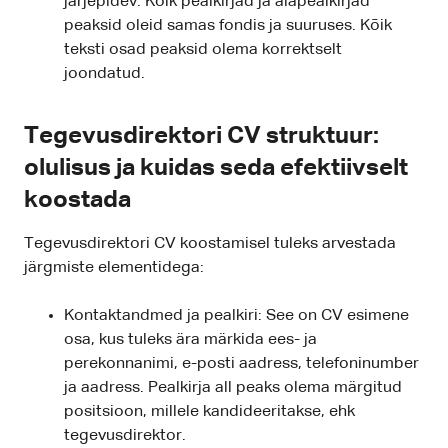
järjepidev. Kõik pealkirjad ja alapealkirjad
peaksid oleid samas fondis ja suuruses. Kõik
teksti osad peaksid olema korrektselt
joondatud.
Tegevusdirektori CV struktuur:
olulisus ja kuidas seda efektiivselt
koostada
Tegevusdirektori CV koostamisel tuleks arvestada
järgmiste elementidega:
Kontaktandmed ja pealkiri: See on CV esimene
osa, kus tuleks ära märkida ees- ja
perekonnanimi, e-posti aadress, telefoninumber
ja aadress. Pealkirja all peaks olema märgitud
positsioon, millele kandideeritakse, ehk
tegevusdirektor.