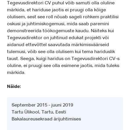
Tegevusdirektori CV puhul võib samuti olla oluline
märkida, et hariduse jaotis ei pruugi olla kõige
olulisem, sest see roll nõuab sageli rohkem praktilisi
oskusi ja juhtimiskogemusi, mida saab paremini
demonstreerida töökogemuste kaudu. Näiteks kui
Tegevusdirektor on juhtinud edukat projekti või
aidanud ettevõttel saavutada märkimisväärseid
tulemusi, võib see olla olulisem kui tema hariduslik
taust. Seega, kuigi haridus on Tegevusdirektori CV-s
oluline, ei pruugi see olla esimene jaotis, mida tuleks
märkida.
Näide:
September 2015 - juuni 2019
Tartu Ülikool, Tartu, Eesti
Bakalaureusekraad ärijuhtimises