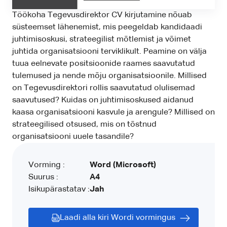
Töökoha Tegevusdirektor CV kirjutamine nõuab
süsteemset lähenemist, mis peegeldab kandidaadi
juhtimisoskusi, strateegilist mõtlemist ja võimet
juhtida organisatsiooni terviklikult. Peamine on välja
tuua eelnevate positsioonide raames saavutatud
tulemused ja nende mõju organisatsioonile. Millised
on Tegevusdirektori rollis saavutatud olulisemad
saavutused? Kuidas on juhtimisoskused aidanud
kaasa organisatsiooni kasvule ja arengule? Millised on
strateegilised otsused, mis on tõstnud
organisatsiooni uuele tasandile?
Vorming :
Word (Microsoft)
Suurus :
A4
Isikupärastatav :
Jah
Laadi alla kiri Wordi vormingus