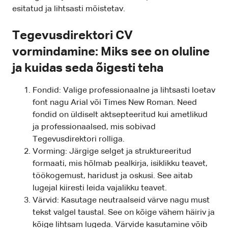
esitatud ja lihtsasti mõistetav.
Tegevusdirektori CV
vormindamine: Miks see on oluline
ja kuidas seda õigesti teha
Fondid: Valige professionaalne ja lihtsasti loetav
font nagu Arial või Times New Roman. Need
fondid on üldiselt aktsepteeritud kui ametlikud
ja professionaalsed, mis sobivad
Tegevusdirektori rolliga.
Vorming: Järgige selget ja struktureeritud
formaati, mis hõlmab pealkirja, isiklikku teavet,
töökogemust, haridust ja oskusi. See aitab
lugejal kiiresti leida vajalikku teavet.
Värvid: Kasutage neutraalseid värve nagu must
tekst valgel taustal. See on kõige vähem häiriv ja
kõige lihtsam lugeda. Värvide kasutamine võib