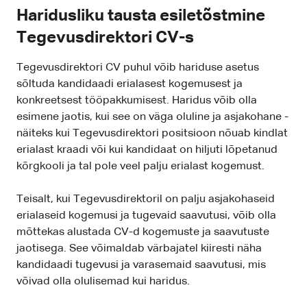
Haridusliku tausta esiletõstmine
Tegevusdirektori CV-s
Tegevusdirektori CV puhul võib hariduse asetus
sõltuda kandidaadi erialasest kogemusest ja
konkreetsest tööpakkumisest. Haridus võib olla
esimene jaotis, kui see on väga oluline ja asjakohane -
näiteks kui Tegevusdirektori positsioon nõuab kindlat
erialast kraadi või kui kandidaat on hiljuti lõpetanud
kõrgkooli ja tal pole veel palju erialast kogemust.
Teisalt, kui Tegevusdirektoril on palju asjakohaseid
erialaseid kogemusi ja tugevaid saavutusi, võib olla
mõttekas alustada CV-d kogemuste ja saavutuste
jaotisega. See võimaldab värbajatel kiiresti näha
kandidaadi tugevusi ja varasemaid saavutusi, mis
võivad olla olulisemad kui haridus.