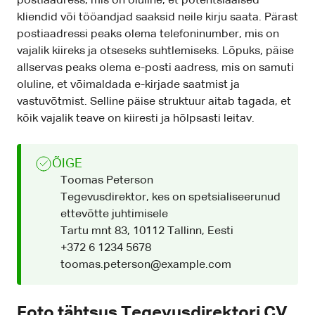
postiaadress, mis on oluline, et potentsiaalsed
kliendid või tööandjad saaksid neile kirju saata. Pärast
postiaadressi peaks olema telefoninumber, mis on
vajalik kiireks ja otseseks suhtlemiseks. Lõpuks, päise
allservas peaks olema e-posti aadress, mis on samuti
oluline, et võimaldada e-kirjade saatmist ja
vastuvõtmist. Selline päise struktuur aitab tagada, et
kõik vajalik teave on kiiresti ja hõlpsasti leitav.
ÕIGE
Toomas Peterson
Tegevusdirektor, kes on spetsialiseerunud
ettevõtte juhtimisele
Tartu mnt 83, 10112 Tallinn, Eesti
+372 6 1234 5678
toomas.peterson@example.com
Foto tähtsus Tegevusdirektori CV