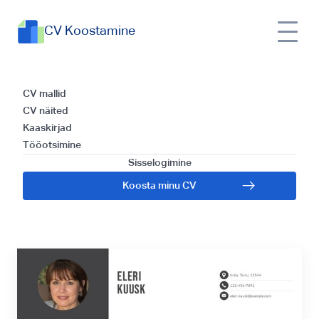
CV Koostamine
Tegevusdirektori
CV mallid
CV näited
CV mall ja efektiivse
Kaaskirjad
Tööotsimine
CV kirjutamise
Sisselogimine
Koosta minu CV
nõuanded