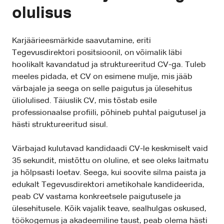
olulisus
Karjäärieesmärkide saavutamine, eriti
Tegevusdirektori positsioonil, on võimalik läbi
hoolikalt kavandatud ja struktureeritud CV-ga. Tuleb
meeles pidada, et CV on esimene mulje, mis jääb
värbajale ja seega on selle paigutus ja ülesehitus
üliolulised. Täiuslik CV, mis tõstab esile
professionaalse profiili, põhineb puhtal paigutusel ja
hästi struktureeritud sisul.
Värbajad kulutavad kandidaadi CV-le keskmiselt vaid
35 sekundit, mistõttu on oluline, et see oleks laitmatu
ja hõlpsasti loetav. Seega, kui soovite silma paista ja
edukalt Tegevusdirektori ametikohale kandideerida,
peab CV vastama konkreetsele paigutusele ja
ülesehitusele. Kõik vajalik teave, sealhulgas oskused,
töökogemus ja akadeemiline taust, peab olema hästi