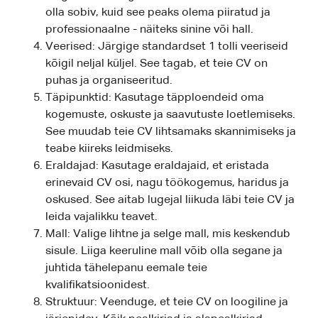
olla sobiv, kuid see peaks olema piiratud ja
professionaalne - näiteks sinine või hall.
Veerised: Järgige standardset 1 tolli veeriseid
kõigil neljal küljel. See tagab, et teie CV on
puhas ja organiseeritud.
Täpipunktid: Kasutage täpploendeid oma
kogemuste, oskuste ja saavutuste loetlemiseks.
See muudab teie CV lihtsamaks skannimiseks ja
teabe kiireks leidmiseks.
Eraldajad: Kasutage eraldajaid, et eristada
erinevaid CV osi, nagu töökogemus, haridus ja
oskused. See aitab lugejal liikuda läbi teie CV ja
leida vajalikku teavet.
Mall: Valige lihtne ja selge mall, mis keskendub
sisule. Liiga keeruline mall võib olla segane ja
juhtida tähelepanu eemale teie
kvalifikatsioonidest.
Struktuur: Veenduge, et teie CV on loogiline ja