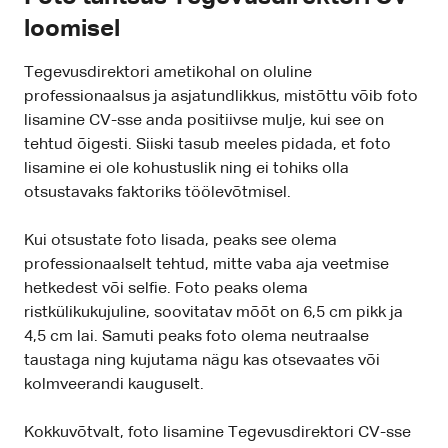
loomisel
Tegevusdirektori ametikohal on oluline
professionaalsus ja asjatundlikkus, mistõttu võib foto
lisamine CV-sse anda positiivse mulje, kui see on
tehtud õigesti. Siiski tasub meeles pidada, et foto
lisamine ei ole kohustuslik ning ei tohiks olla
otsustavaks faktoriks töölevõtmisel.
Kui otsustate foto lisada, peaks see olema
professionaalselt tehtud, mitte vaba aja veetmise
hetkedest või selfie. Foto peaks olema
ristkülikukujuline, soovitatav mõõt on 6,5 cm pikk ja
4,5 cm lai. Samuti peaks foto olema neutraalse
taustaga ning kujutama nägu kas otsevaates või
kolmveerandi kauguselt.
Kokkuvõtvalt, foto lisamine Tegevusdirektori CV-sse