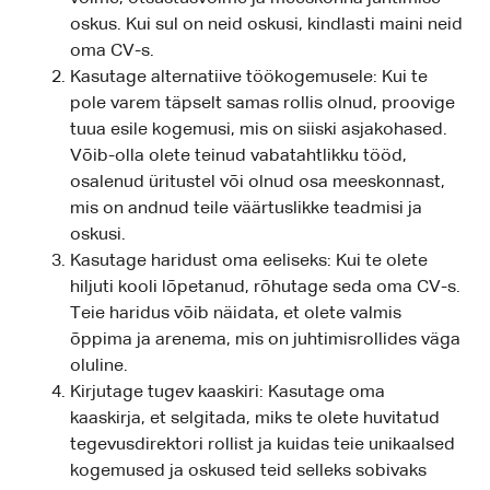
oskus. Kui sul on neid oskusi, kindlasti maini neid
oma CV-s.
Kasutage alternatiive töökogemusele: Kui te
pole varem täpselt samas rollis olnud, proovige
tuua esile kogemusi, mis on siiski asjakohased.
Võib-olla olete teinud vabatahtlikku tööd,
osalenud üritustel või olnud osa meeskonnast,
mis on andnud teile väärtuslikke teadmisi ja
oskusi.
Kasutage haridust oma eeliseks: Kui te olete
hiljuti kooli lõpetanud, rõhutage seda oma CV-s.
Teie haridus võib näidata, et olete valmis
õppima ja arenema, mis on juhtimisrollides väga
oluline.
Kirjutage tugev kaaskiri: Kasutage oma
kaaskirja, et selgitada, miks te olete huvitatud
tegevusdirektori rollist ja kuidas teie unikaalsed
kogemused ja oskused teid selleks sobivaks