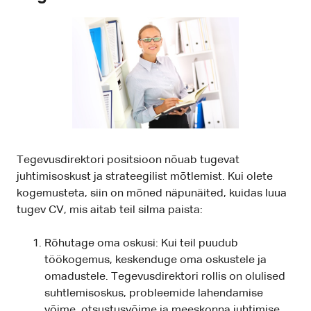
Tegevusdirektori positsioon nõuab tugevat
juhtimisoskust ja strateegilist mõtlemist. Kui olete
kogemusteta, siin on mõned näpunäited, kuidas luua
tugev CV, mis aitab teil silma paista:
Rõhutage oma oskusi: Kui teil puudub
töökogemus, keskenduge oma oskustele ja
omadustele. Tegevusdirektori rollis on olulised
suhtlemisoskus, probleemide lahendamise
võime, otsustusvõime ja meeskonna juhtimise