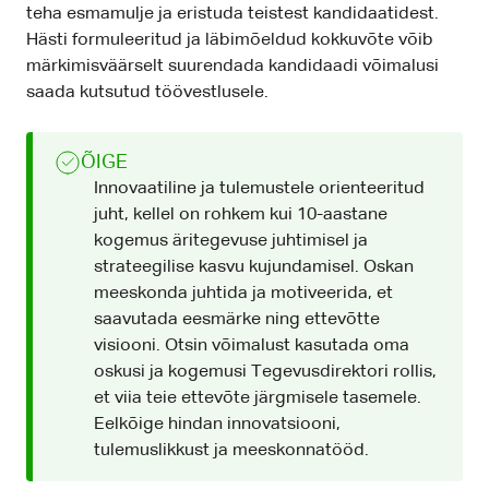
teha esmamulje ja eristuda teistest kandidaatidest.
Hästi formuleeritud ja läbimõeldud kokkuvõte võib
märkimisväärselt suurendada kandidaadi võimalusi
saada kutsutud töövestlusele.
ÕIGE
Innovaatiline ja tulemustele orienteeritud
juht, kellel on rohkem kui 10-aastane
kogemus äritegevuse juhtimisel ja
strateegilise kasvu kujundamisel. Oskan
meeskonda juhtida ja motiveerida, et
saavutada eesmärke ning ettevõtte
visiooni. Otsin võimalust kasutada oma
oskusi ja kogemusi Tegevusdirektori rollis,
et viia teie ettevõte järgmisele tasemele.
Eelkõige hindan innovatsiooni,
tulemuslikkust ja meeskonnatööd.