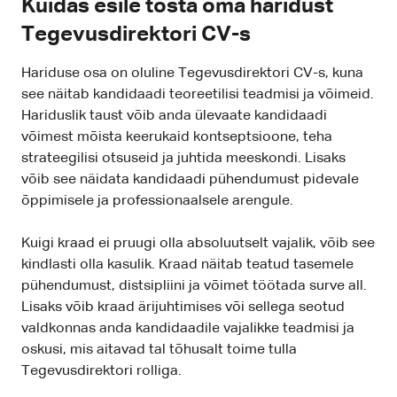
Kuidas esile tõsta oma haridust
Tegevusdirektori CV-s
Hariduse osa on oluline Tegevusdirektori CV-s, kuna
see näitab kandidaadi teoreetilisi teadmisi ja võimeid.
Hariduslik taust võib anda ülevaate kandidaadi
võimest mõista keerukaid kontseptsioone, teha
strateegilisi otsuseid ja juhtida meeskondi. Lisaks
võib see näidata kandidaadi pühendumust pidevale
õppimisele ja professionaalsele arengule.
Kuigi kraad ei pruugi olla absoluutselt vajalik, võib see
kindlasti olla kasulik. Kraad näitab teatud tasemele
pühendumust, distsipliini ja võimet töötada surve all.
Lisaks võib kraad ärijuhtimises või sellega seotud
valdkonnas anda kandidaadile vajalikke teadmisi ja
oskusi, mis aitavad tal tõhusalt toime tulla
Tegevusdirektori rolliga.