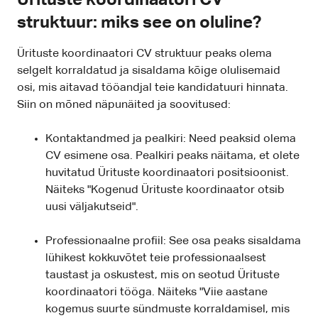
Ürituste koordinaatori CV
struktuur: miks see on oluline?
Ürituste koordinaatori CV struktuur peaks olema
selgelt korraldatud ja sisaldama kõige olulisemaid
osi, mis aitavad tööandjal teie kandidatuuri hinnata.
Siin on mõned näpunäited ja soovitused:
Kontaktandmed ja pealkiri: Need peaksid olema
CV esimene osa. Pealkiri peaks näitama, et olete
huvitatud Ürituste koordinaatori positsioonist.
Näiteks "Kogenud Ürituste koordinaator otsib
uusi väljakutseid".
Professionaalne profiil: See osa peaks sisaldama
lühikest kokkuvõtet teie professionaalsest
taustast ja oskustest, mis on seotud Ürituste
koordinaatori tööga. Näiteks "Viie aastane
kogemus suurte sündmuste korraldamisel, mis