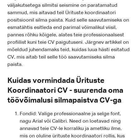
väljakutsetega silmitsi seismine on paratamatud
sammud, mis aitavad teil Ürituste koordinaatori
positsioonil silma paista. Kuid selle saavutamiseks on
esmatähtis esitleda end parimal võimalikul viisil,
pannes rõhku kõigele, alates teie professionaalsest
profiilist kuni teie CV paigutuseni. Järgnev artikkel on
mõeldud juhendamaks teid, kuidas luua hästi esitatud
CV, mis aitab teil selle töö saavutamiseks silma
paista.
Kuidas vormindada Ürituste
Koordinaatori CV - suurenda oma
töövõimalusi silmapaistva CV-ga
Fondid: Valige professionaalne ja selge font,
nagu Arial või Calibri. Need on loetavad ning
annavad teie CV-le korraliku ja ametliku ilme,
mis on oluline ürituste koordinaatori rollis, kus