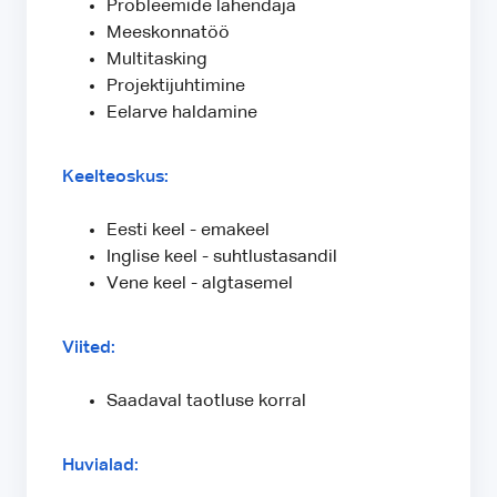
Probleemide lahendaja
Meeskonnatöö
Multitasking
Projektijuhtimine
Eelarve haldamine
Keelteoskus:
Eesti keel - emakeel
Inglise keel - suhtlustasandil
Vene keel - algtasemel
Viited:
Saadaval taotluse korral
Huvialad: