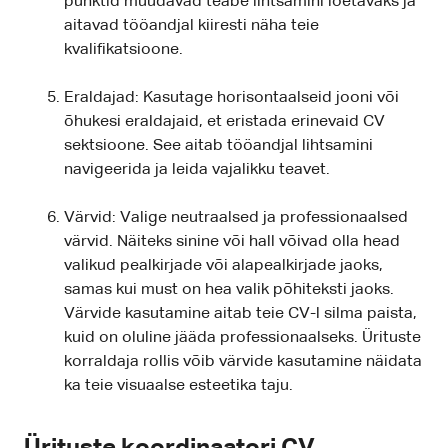
punktid muudavad teabe lihtsamini loetavaks ja
aitavad tööandjal kiiresti näha teie
kvalifikatsioone.
Eraldajad: Kasutage horisontaalseid jooni või
õhukesi eraldajaid, et eristada erinevaid CV
sektsioone. See aitab tööandjal lihtsamini
navigeerida ja leida vajalikku teavet.
Värvid: Valige neutraalsed ja professionaalsed
värvid. Näiteks sinine või hall võivad olla head
valikud pealkirjade või alapealkirjade jaoks,
samas kui must on hea valik põhiteksti jaoks.
Värvide kasutamine aitab teie CV-l silma paista,
kuid on oluline jääda professionaalseks. Ürituste
korraldaja rollis võib värvide kasutamine näidata
ka teie visuaalse esteetika taju.