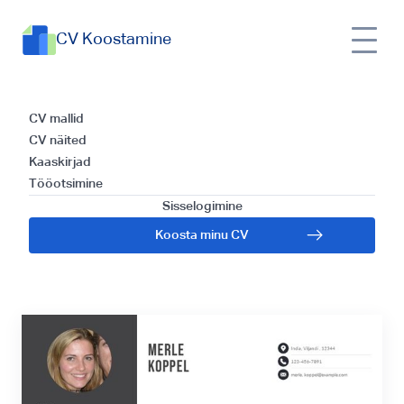
CV Koostamine
Kuidas koostada
CV mallid
CV näited
tõhus CV Ürituste
Kaaskirjad
Tööotsimine
Koordinaatorile:
Sisselogimine
Koosta minu CV
Praktiline Juhend