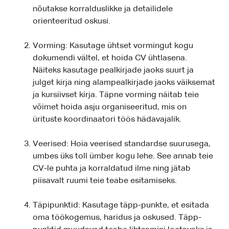
nõutakse korralduslikke ja detailidele
orienteeritud oskusi.
Vorming: Kasutage ühtset vormingut kogu
dokumendi vältel, et hoida CV ühtlasena.
Näiteks kasutage pealkirjade jaoks suurt ja
julget kirja ning alampealkirjade jaoks väiksemat
ja kursiivset kirja. Täpne vorming näitab teie
võimet hoida asju organiseeritud, mis on
ürituste koordinaatori töös hädavajalik.
Veerised: Hoia veerised standardse suurusega,
umbes üks toll ümber kogu lehe. See annab teie
CV-le puhta ja korraldatud ilme ning jätab
piisavalt ruumi teie teabe esitamiseks.
Täpipunktid: Kasutage täpp-punkte, et esitada
oma töökogemus, haridus ja oskused. Täpp-