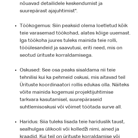
nõuavad detailidele keskendumist ja
suurepärast ajajuhtimist".
Töökogemus: Siin peaksid olema loetletud kõik
teie varasemad töökohad, alates kõige uuemast.
Iga töökoha juures tuleks mainida teie rolli,
tööülesandeid ja saavutusi, eriti need, mis on
seotud ürituste korraldamisega.
Oskused: See osa peaks sisaldama nii teie
tehnilisi kui ka pehmeid oskusi, mis aitavad teil
Ürituste koordinaatori rollis edukas olla. Näiteks
võite mainida kogemusi projektijuhtimise
tarkvara kasutamisel, suurepäraseid
suhtlemisoskusi või võimet töötada surve all.
Haridus: Siia tuleks lisada teie hariduslik taust,
sealhulgas ülikooli või kolledži nimi, ained ja
kraadid. Kui teil on ürituste korraldamise või