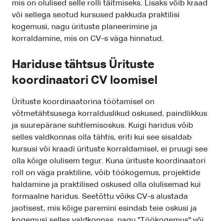
mis on olulised selle rolli täitmiseks. Lisaks võib kraad
või sellega seotud kursused pakkuda praktilisi
kogemusi, nagu ürituste planeerimine ja
korraldamine, mis on CV-s väga hinnatud.
Hariduse tähtsus Ürituste
koordinaatori CV loomisel
Ürituste koordinaatorina töötamisel on
võtmetähtsusega korralduslikud oskused, paindlikkus
ja suurepärane suhtlemisoskus. Kuigi haridus võib
selles valdkonnas olla tähtis, eriti kui see sisaldab
kursusi või kraadi ürituste korraldamisel, ei pruugi see
olla kõige olulisem tegur. Kuna ürituste koordinaatori
roll on väga praktiline, võib töökogemus, projektide
haldamine ja praktilised oskused olla olulisemad kui
formaalne haridus. Seetõttu võiks CV-s alustada
jaotisest, mis kõige paremini esindab teie oskusi ja
kogemusi selles valdkonnas, nagu "Töökogemus" või