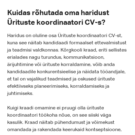
Kuidas rõhutada oma haridust
Ürituste koordinaatori CV-s?
Haridus on oluline osa Ürituste koordinaatori CV-st,
kuna see näitab kandidaadi formaalset ettevalmistust
ja teadmisi valdkonnas. Kõrgkooli kraad, eriti sellistes
erialades nagu turundus, kommunikatsioon,
ärijuhtimine või ürituste korraldamine, võib anda
kandidaadile konkurentsieelise ja näidata tööandjale,
et tal on vajalikud teadmised ja oskused ürituste
efektiivseks planeerimiseks, korraldamiseks ja
juhtimiseks.
Kuigi kraadi omamine ei pruugi olla ürituste
koordinaatori töökoha nõue, on see siiski väga
kasulik. Kraad näitab pühendumust ja võimekust
omandada ja rakendada keerukaid kontseptsioone,