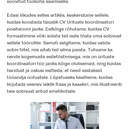
soovitud töökoha saamiseks.
Edasi liikudes selles artiklis, keskendume sellele,
kuidas koostada täiuslik CV Ürituste koordinaatori
positsiooni jaoks. Eelkõige rõhutame, kuidas CV
formaatimine võib aidata teil esile tõsta oma sobivust
sellele töörollile. Samuti selgitame, kuidas valida
sobiv tiitel, mis aitab teil silma paista. Tutvume ka
nende kogemuste esiletõstmisega, mis on ürituste
koordinaatori töö jaoks kõige olulisemad, ning kuidas
haridust ja oskusi esitleda, et need vastaksid
tööandja ootustele. Lõpetuseks käsitleme, kuidas
kirjutada veenev isiklik fraas ja kaaskiri, mis illustreerib
teie sobivust antud ametikohale.