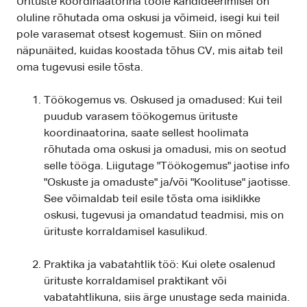
Ürituste koordinaatorina tööle kandideerimisel on
oluline rõhutada oma oskusi ja võimeid, isegi kui teil
pole varasemat otsest kogemust. Siin on mõned
näpunäited, kuidas koostada tõhus CV, mis aitab teil
oma tugevusi esile tõsta.
Töökogemus vs. Oskused ja omadused: Kui teil
puudub varasem töökogemus ürituste
koordinaatorina, saate sellest hoolimata
rõhutada oma oskusi ja omadusi, mis on seotud
selle tööga. Liigutage "Töökogemus" jaotise info
"Oskuste ja omaduste" ja/või "Koolituse" jaotisse.
See võimaldab teil esile tõsta oma isiklikke
oskusi, tugevusi ja omandatud teadmisi, mis on
ürituste korraldamisel kasulikud.
Praktika ja vabatahtlik töö: Kui olete osalenud
ürituste korraldamisel praktikant või
vabatahtlikuna, siis ärge unustage seda mainida.