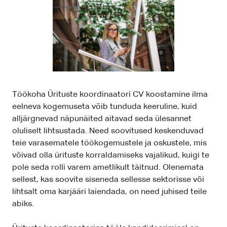
Töökoha Ürituste koordinaatori CV koostamine ilma
eelneva kogemuseta võib tunduda keeruline, kuid
alljärgnevad näpunäited aitavad seda ülesannet
oluliselt lihtsustada. Need soovitused keskenduvad
teie varasematele töökogemustele ja oskustele, mis
võivad olla ürituste korraldamiseks vajalikud, kuigi te
pole seda rolli varem ametlikult täitnud. Olenemata
sellest, kas soovite siseneda sellesse sektorisse või
lihtsalt oma karjääri laiendada, on need juhised teile
abiks.