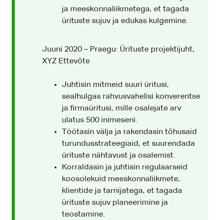
ja meeskonnaliikmetega, et tagada
ürituste sujuv ja edukas kulgemine.
Juuni 2020 – Praegu: Ürituste projektijuht,
XYZ Ettevõte
Juhtisin mitmeid suuri üritusi,
sealhulgas rahvusvahelisi konverentse
ja firmaüritusi, mille osalejate arv
ulatus 500 inimeseni.
Töötasin välja ja rakendasin tõhusaid
turundusstrateegiaid, et suurendada
ürituste nähtavust ja osalemist.
Korraldasin ja juhtisin regulaarseid
koosolekuid meeskonnaliikmete,
klientide ja tarnijatega, et tagada
ürituste sujuv planeerimine ja
teostamine.