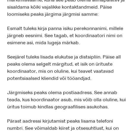
märkimisväärne, kuna see peab olema silmapaistev ja
sisaldama kõiki vajalikke kontaktandmeid. Päise
loomiseks peaks järgima järgmisi samme:
Esmalt tuleks kirja panna isiku perekonnanimi, millele
järgneb eesnimi. See tagab, et koordinaatori nimi on
esimene asi, mida lugeja märkab.
Seejärel tuleks lisada elukutse ja distsipliin. Päise all
peaks olema selgelt märgitud, et isik on ürituste
koordinaator, mis on oluline, kui teavet vaatavad
potentsiaalsed kliendid või tööandjad.
Järgmiseks peaks olema postiaadress. See annab
teada, kus koordinaator asub, mis võib olla oluline, kui
üritus toimub kindlas geograafilises asukohas.
Pärast aadressi kirjutamist peaks lisama telefoni
numbri. See võimaldab kiiret ja otsesuhtlust, kui on