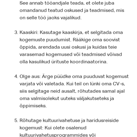
See annab tööandjale teada, et olete juba
omandanud teatud oskused ja teadmised, mis
on selle töö jaoks vajalikud.
Kaaskiri: Kasutage kaaskirja, et selgitada oma
kogemuste puudumist. Rääkige oma soovist
õppida, arendada uusi oskusi ja kuidas teie
varasemad kogemused või teadmised võivad
olla kasulikud ürituste koordinaatorina.
Olge aus: Ärge püüdke oma puuduvat kogemust
varjata või valetada. Kui teil on lünki oma CV-s,
siis selgitage neid ausalt, rõhutades samal ajal
oma valmisolekut uuteks väljakutseteks ja
õppimiseks.
Rõhutage kultuurivahetuse ja haridusreiside
kogemust: Kui olete osalenud
kultuurivahetusprogrammides või