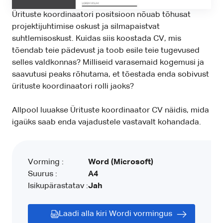
Ürituste koordinaatori positsioon nõuab tõhusat
projektijuhtimise oskust ja silmapaistvat
suhtlemisoskust. Kuidas siis koostada CV, mis
tõendab teie pädevust ja toob esile teie tugevused
selles valdkonnas? Milliseid varasemaid kogemusi ja
saavutusi peaks rõhutama, et tõestada enda sobivust
ürituste koordinaatori rolli jaoks?
Allpool luuakse Ürituste koordinaator CV näidis, mida
igaüks saab enda vajadustele vastavalt kohandada.
Vorming :
Word (Microsoft)
Suurus :
A4
Isikupärastatav :
Jah
Laadi alla kiri Wordi vormingus