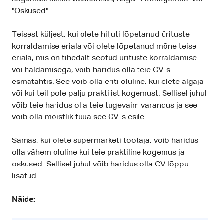
"Oskused".
Teisest küljest, kui olete hiljuti lõpetanud ürituste
korraldamise eriala või olete lõpetanud mõne teise
eriala, mis on tihedalt seotud ürituste korraldamise
või haldamisega, võib haridus olla teie CV-s
esmatähtis. See võib olla eriti oluline, kui olete algaja
või kui teil pole palju praktilist kogemust. Sellisel juhul
võib teie haridus olla teie tugevaim varandus ja see
võib olla mõistlik tuua see CV-s esile.
Samas, kui olete supermarketi töötaja, võib haridus
olla vähem oluline kui teie praktiline kogemus ja
oskused. Sellisel juhul võib haridus olla CV lõppu
lisatud.
Näide: