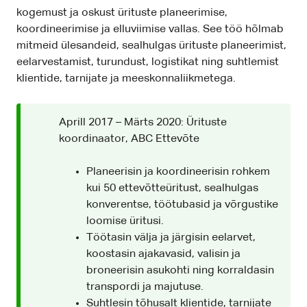
kogemust ja oskust ürituste planeerimise,
koordineerimise ja elluviimise vallas. See töö hõlmab
mitmeid ülesandeid, sealhulgas ürituste planeerimist,
eelarvestamist, turundust, logistikat ning suhtlemist
klientide, tarnijate ja meeskonnaliikmetega.
Aprill 2017 – Märts 2020: Ürituste
koordinaator, ABC Ettevõte
Planeerisin ja koordineerisin rohkem
kui 50 ettevõtteüritust, sealhulgas
konverentse, töötubasid ja võrgustike
loomise üritusi.
Töötasin välja ja järgisin eelarvet,
koostasin ajakavasid, valisin ja
broneerisin asukohti ning korraldasin
transpordi ja majutuse.
Suhtlesin tõhusalt klientide, tarnijate