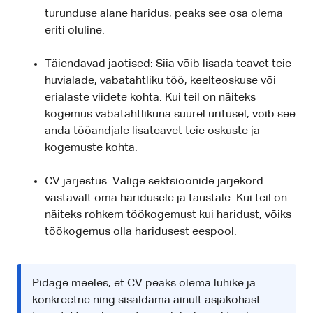
turunduse alane haridus, peaks see osa olema
eriti oluline.
Täiendavad jaotised: Siia võib lisada teavet teie
huvialade, vabatahtliku töö, keelteoskuse või
erialaste viidete kohta. Kui teil on näiteks
kogemus vabatahtlikuna suurel üritusel, võib see
anda tööandjale lisateavet teie oskuste ja
kogemuste kohta.
CV järjestus: Valige sektsioonide järjekord
vastavalt oma haridusele ja taustale. Kui teil on
näiteks rohkem töökogemust kui haridust, võiks
töökogemus olla haridusest eespool.
Pidage meeles, et CV peaks olema lühike ja
konkreetne ning sisaldama ainult asjakohast